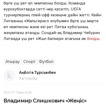
бірге үш рет ел чемпионы болды. Команда
еурокубоктарда сәтті өнер көрсетіп, UEFA
турнирлерінің плей-офф кезеңіне дейін жетті. Кейін
Литваның «Жальгирис» клубымен бірге үш мәрте
ел чемпионы және екі рет Литва кубогының
жеңімпазы атанды. Сондай-ақ Владимир Чебурин
Литвада үш рет «Жыл бапкері» атағына ие
болды
.
Атырау
Спорт
Футбол
Ақбота Тұрсынбек
Авторлар
19:01, 07 Тамыз 2026
Владимир Слишкович «Жеңіс»