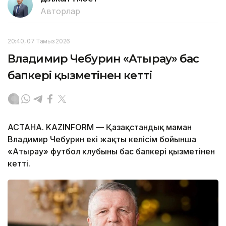
Авторлар
20:40, 07 Тамыз 2026
Владимир Чебурин «Атырау» бас
бапкері қызметінен кетті
АСТАНА. KAZINFORM — Қазақстандық маман
Владимир Чебурин екі жақты келісім бойынша
«Атырау» футбол клубының бас бапкері қызметінен
кетті.