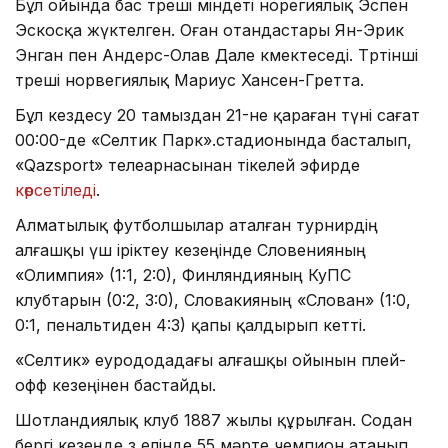
Бұл ойында бас төреші міндеті норегиялық Эспен
Эскосқа жүктелген. Оған отандастары Ян-Эрик
Энган пен Андерс-Олав Дале көмектеседі. Төртінші
төреші норвегиялық Мариус Хансен-Гретта.
Бұл кездесу 20 тамыздан 21-не қараған түні сағат
00:00-де «Селтик Парк».стадионында басталып,
«Qazsport» телеарнасынан тікелей эфирде
көрсетіледі
.
Алматылық футболшылар аталған турнирдің
алғашқы үш іріктеу кезеңінде Словенияның
«Олимпия» (1:1, 2:0), Финляндияның КуПС
клубтарын (0:2, 3:0), Словакияның «Слован» (1:0,
0:1, пенальтиден 4:3) қапы қалдырып кетті.
«Селтик» еурододадағы алғашқы ойынын плей-
офф кезеңінен бастайды.
Шотландиялық клуб 1887 жылы құрылған. Содан
бергі кезеңде өз елінде 55 мәрте чемпион атанып,