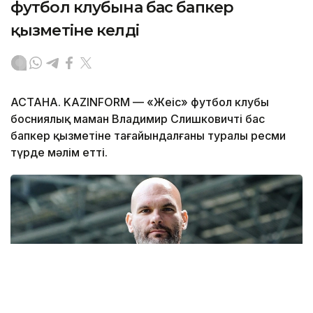
футбол клубына бас бапкер
қызметіне келді
АСТАНА. KAZINFORM — «Жеңіс» футбол клубы
босниялық маман Владимир Слишковичтің бас
бапкер қызметіне тағайындалғаны туралы ресми
түрде мәлім етті.