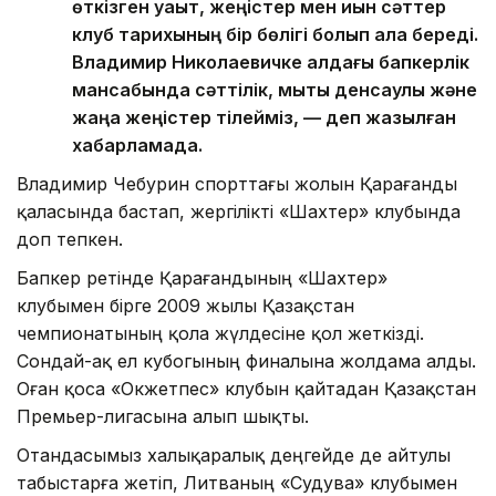
өткізген уақыт, жеңістер мен қиын сәттер
клуб тарихының бір бөлігі болып қала береді.
Владимир Николаевичке алдағы бапкерлік
мансабында сәттілік, мықты денсаулық және
жаңа жеңістер тілейміз, — деп жазылған
хабарламада.
Владимир Чебурин спорттағы жолын Қарағанды
қаласында бастап, жергілікті «Шахтер» клубында
доп тепкен.
Бапкер ретінде Қарағандының «Шахтер»
клубымен бірге 2009 жылы Қазақстан
чемпионатының қола жүлдесіне қол жеткізді.
Сондай-ақ ел кубогының финалына жолдама алды.
Оған қоса «Окжетпес» клубын қайтадан Қазақстан
Премьер-лигасына алып шықты.
Отандасымыз халықаралық деңгейде де айтулы
табыстарға жетіп, Литваның «Судува» клубымен