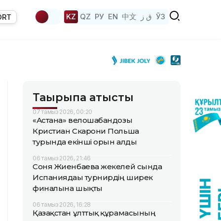
KZ
QZ
РУ
EN
中文
ق ز
ЎЗ
ORT
Тақырыпқа қатысты
07 тамыз 2026, 00:20
«Астана» велошабандозы
Кристиан Скарони Польша
турында екінші орын алды
06 тамыз 2026, 21:46
Соня Жиенбаева жекелей сында
Испаниядағы турнирдің ширек
финалына шықты
06 тамыз 2026, 16:28
Қазақстан ұлттық құрамасының