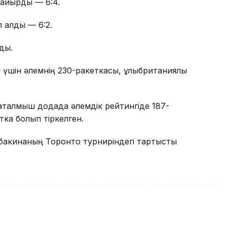
қайырды — 6:4.
 алды — 6:2.
ды.
үшін әлемнің 230-ракеткасы, ұлыбританиялық
аталмыш додада әлемдік рейтингіде 187-
тка болып тіркелген.
ыбакинаның Торонто турниріндегі тартысты