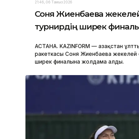
21:46, 06 Тамыз 2026
Соня Жиенбаева жекеле
турнирдің ширек финал
АСТАНА. KAZINFORM — Қазақстан ұлтт
ракеткасы Соня Жиенбаева жекелей 
ширек финалына жолдама алды.