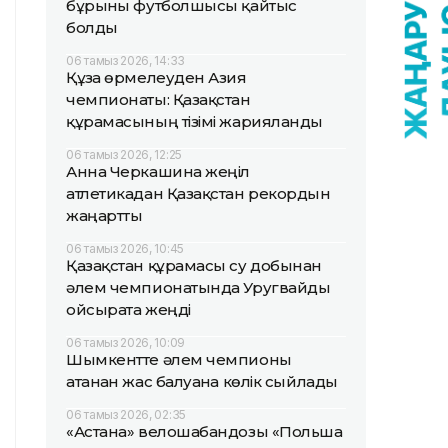
бұрынғы футболшысы қайтыс
болды
06 тамыз 2026, 14:33
Құзға өрмелеуден Азия
чемпионаты: Қазақстан
құрамасының тізімі жарияланды
06 тамыз 2026, 12:25
Анна Черкашина жеңіл
атлетикадан Қазақстан рекордын
жаңартты
06 тамыз 2026, 10:45
Қазақстан құрамасы су добынан
әлем чемпионатында Уругвайды
ойсырата жеңді
06 тамыз 2026, 10:09
Шымкентте әлем чемпионы
атанған жас балуанға көлік сыйлады
06 тамыз 2026, 02:35
«Астана» велошабандозы «Польша