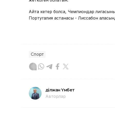
жеткізген болатын.
Айта кетер болсақ, Чемпиондар лигасыны
Португалия астанасы - Лиссабон қаласынд
Спорт
Әділжан Үмбет
Авторлар