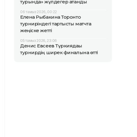
турында» жүлдегер атанды
06 тамыз 2026, 00:22
Елена Рыбакина Торонто
турниріндегі тартысты матчта
жеңіске жетті
05 тамыз 2026, 23:06
Денис Евсеев Түркиядағы
турнирдің ширек финалына өтті