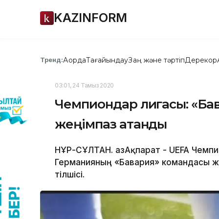
KAZINFORM
Ақорда
Тағайындау
Заң және тәртіп
Дерекқор
Тренд:
03:01, 24 Тамыз 2020
Чемпиондар лигасы: «Ба
жеңімпаз атанды
НҰР-СҰЛТАН. ҚазАқпарат - UEFA Чемп
Германияның «Бавария» командасы же
тілшісі.