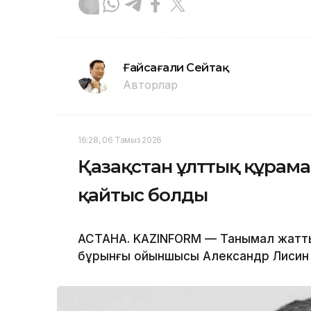
Ғайсағали Сейтақ
Авторлар
16:28, 06 Тамыз 2026
Қазақстан ұлттық құра
қайтыс болды
АСТАНА. KAZINFORM — Танымал жатты
бұрынғы ойыншысы Александр Лисин 5