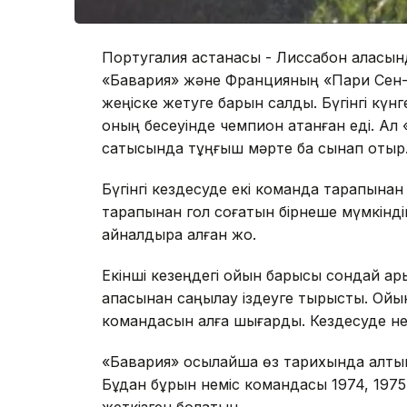
Португалия астанасы - Лиссабон қаласы
«Бавария» және Францияның «Пари Сен-
жеңіске жетуге барын салды. Бүгінгі күн
оның бесеуінде чемпион атанған еді. А
сатысында тұңғыш мәрте бақ сынап отыр
Бүгінгі кездесуде екі команда тарапынан
тарапынан гол соғатын бірнеше мүмкінді
айналдыра алған жоқ.
Екінші кезеңдегі ойын барысы сондай қарқы
қақпасынан саңылау іздеуге тырысты. О
командасын алға шығарды. Кездесуде нем
«Бавария» осылайша өз тарихында алты
Бұдан бұрын неміс командасы 1974, 1975, 