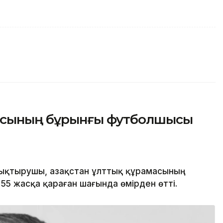
масының бұрынғы футболшысы
қтырушы, Қазақстан ұлттық құрамасының
5 жасқа қараған шағында өмірден өтті.