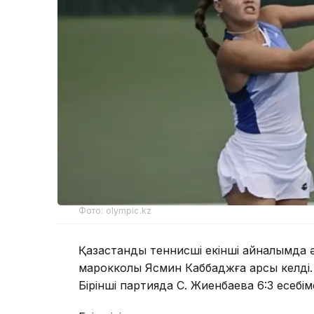
Фото: olympic.kz
Қазақстандық теннисші екінші айналымда 
марокколық Ясмин Каббаджға қарсы келді.
Бірінші партияда С. Жиенбаева 6:3 есебім