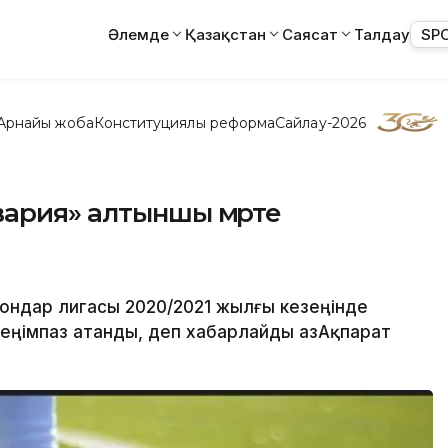
Әлемде
Қазақстан
Саясат
Талдау
SP
Арнайы жоба
Конституциялық реформа
Сайлау-2026
вария» алтыншы мәрте
иондар лигасы 2020/2021 жылғы кезеңінде
ңімпаз атанды, деп хабарлайды ҚазАқпарат