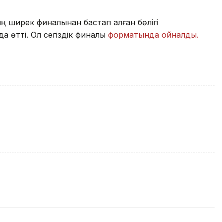
ң ширек финалынан бастап қалған бөлігі
а өтті. Ол сегіздік финалы
форматында ойналды.