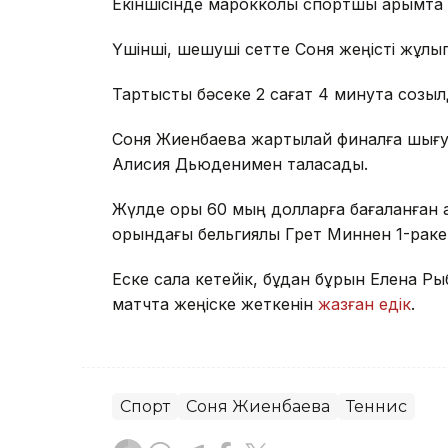
Екіншісінде марокколық спортшы қарымта 
Үшінші, шешуші сетте Соня жеңісті жұлып
Тартысты бәсеке 2 сағат 4 минутқа созыл
Соня Жиенбаева жартылай финалға шығу 
Алисия Дьюденимен таласады.
Жүлде қоры 60 мың долларға бағаланған 
орындағы бельгиялық Грет Миннен 1-раке
Еске сала кетейік, бұдан бұрын Елена Р
матчта жеңіске жеткенін
жазған едік
.
Спорт
Соня Жиенбаева
Теннис