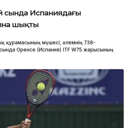
й сында Испаниядағы
ына шықты
ық құрамасының мүшесі, әлемнің 738-
сында Оренсе (Испания) ITF W75 жарысының