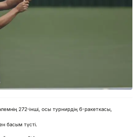
әлемнің 272-інші, осы турнирдің 6-ракеткасы,
ен басым түсті.