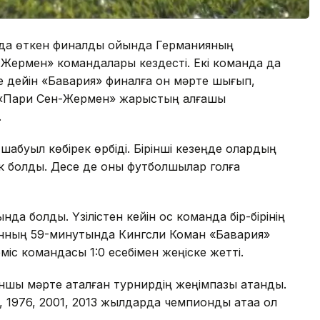
нда өткен финалдық ойында Германияның
Жермен» командалары кездесті. Екі команда да
ге дейін «Бавария» финалға он мәрте шығып,
л «Пари Сен-Жермен» жарыстың алғашқы
.
 шабуыл көбірек өрбіді. Бірінші кезеңде олардың
к болды. Десе де оны футболшылар голға
нда болды. Үзілістен кейін қос команда бір-бірінің
йынның 59-минутында Кингсли Коман «Бавария»
іс командасы 1:0 есебімен жеңіске жетті.
ншы мәрте аталған турнирдің жеңімпазы атанды.
1976, 2001, 2013 жылдарда чемпиондық атаққа қол