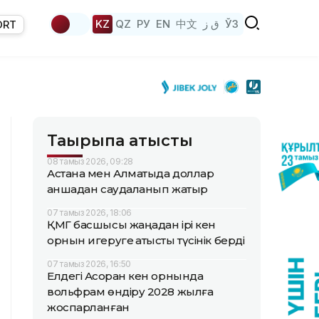
KZ
QZ
РУ
EN
中文
ق ز
ЎЗ
ORT
Тақырыпқа қатысты
08 тамыз 2026, 09:28
Астана мен Алматыда доллар
қаншадан саудаланып жатыр
07 тамыз 2026, 18:06
ҚМГ басшысы жаңадан ірі кен
орнын игеруге қатысты түсінік берді
07 тамыз 2026, 16:50
Елдегі Ақсоран кен орнында
вольфрам өндіру 2028 жылға
жоспарланған