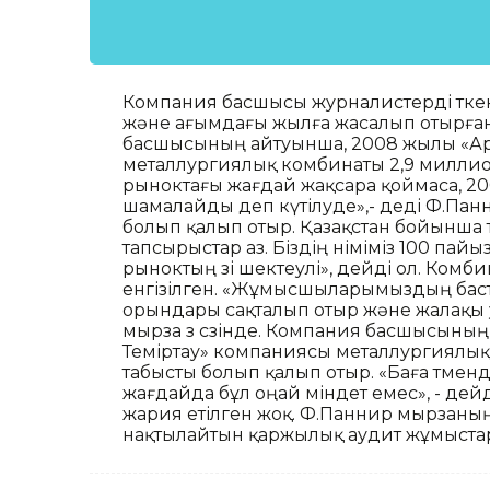
Компания басшысы журналистерді өт
және ағымдағы жылға жасалып отырға
басшысының айтуынша, 2008 жылы «Ар
металлургиялық комбинаты 2,9 миллион 
рыноктағы жағдай жақсара қоймаса, 2009
шамалайды деп күтілуде»,- деді Ф.Пан
болып қалып отыр. Қазақстан бойынша
тапсырыстар аз. Біздің өніміміз 100 па
рыноктың өзі шектеулі», дейді ол. Комби
енгізілген. «Жұмысшыларымыздың баст
орындары сақталып отыр және жалақы уа
мырза өз сөзінде. Компания басшысыны
Теміртау» компаниясы металлургиялы
табысты болып қалып отыр. «Баға төменд
жағдайда бұл оңай міндет емес», - дейді
жария етілген жоқ. Ф.Паннир мырзаның 
нақтылайтын қаржылық аудит жұмыстар