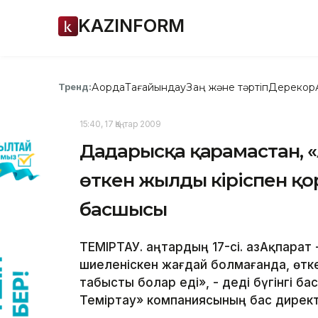
KAZINFORM
Ақорда
Тағайындау
Заң және тәртіп
Дерекқор
Тренд:
15:40, 17 Қаңтар 2009
Дағдарысқа қарамастан, 
өткен жылды кіріспен қ
басшысы
ТЕМІРТАУ. Қаңтардың 17-сі. ҚазАқпара
шиеленіскен жағдай болмағанда, өтке
табысты болар еді», - деді бүгінгі 
Теміртау» компаниясының бас дирек