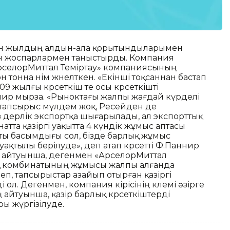
кен жылдың алдын-ала қорытындыларымен
н жоспарлармен таныстырды. Компания
селорМиттал Теміртау» компаниясының
тонна өнім жөнелткен. «Екінші тоқсаннан бастап
 жылғы көрсеткіш те осы көрсеткішті
нир мырза. «Рыноктағы жалпы жағдай күрделі
 тапсырыс мүлдем жоқ, Ресейден де
йыз дерлік экспортқа шығарылады, ал экспорттық
натта қазіргі уақытта 4 күндік жұмыс аптасы
ы басымдығы сол, бізде барлық жұмыс
қтылы берілуде», деп атап көрсетті Ф.Паннир
ң айтуынша, дегенмен «АрселорМиттал
қ комбинатының жұмысы жалпы алғанда
еп, тапсырыстар азайып отырған қазіргі
 ол. Дегенмен, компания кірісінің көлемі әзірге
айтуынша, қазір барлық көрсеткіштерді
ы жүргізілуде.