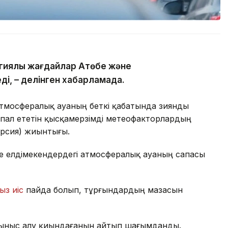
гиялық жағдайлар Ақтөбе және
ді, – делінген хабарламада.
атмосфералық ауаның беткі қабатында зиянды
пал ететін қысқамерзімді метеофакторлардың
ерсия) жиынтығы.
де елдімекендердегі атмосфералық ауаның сапасы
ыз иіс
пайда болып, тұрғындардың мазасын
ыныс алу қиындағанын айтып шағымданды.