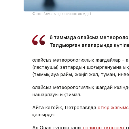
Фото: Алматы қаласының әкімдігі
6 тамызда қолайсыз метеороло
Талдықорған қалаларында күтіле
Қолайсыз метеорологиялық жағдайлар – 
(ластаушы) заттардың шоғырлануына ық
(тымық ауа райы, жеңіл жел, тұман, инв
Қолайсыз метеорологиялық жағдай кезін
нашарлауы ықтимал.
Айта кетейік, Петропавлда
өткір жағымс
қашырды.
Ал Орал тұрғындары
полигон түтінінен
т