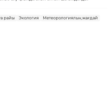
уа райы
Экология
Метеорологиялық жағдай
қаласында ауа сапасы
ет