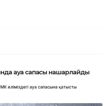
сында ауа сапасы нашарлайды
МК еліміздегі ауа сапасына қатысты