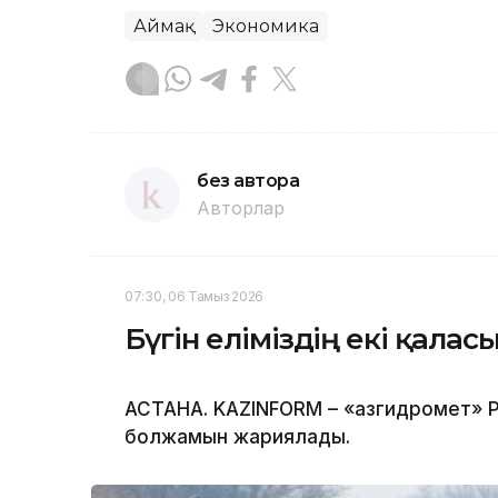
Аймақ
Экономика
без автора
Авторлар
07:30, 06 Тамыз 2026
Бүгін еліміздің екі қала
АСТАНА. KAZINFORM – «Қазгидромет» Р
болжамын жариялады.