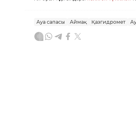
Ауа сапасы
Аймақ
Қазгидромет
А
Жасұлан Бақытбекұлы
Авторлар
07:16, 05 Тамыз 2026
Бүгін еліміздің бір ғана 
төмендейді – Қазгидром