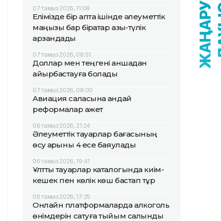
07 тамыз 2026, 11:08
Елімізде бір апта ішінде әлеуметтік
маңызы бар бірқатар азық-түлік
арзандады
07 тамыз 2026, 08:51
Доллар мен теңгені қаншадан
айырбастауға болады
07 тамыз 2026, 08:00
Авиация саласына қандай
реформалар қажет
06 тамыз 2026, 21:24
Әлеуметтік тауарлар бағасының
өсу қарқыны 4 есе баяулады
06 тамыз 2026, 19:41
Ұлттық тауарлар каталогында киім-
кешек пен көлік көш бастап тұр
06 тамыз 2026, 17:25
Онлайн платформаларда алкоголь
өнімдерін сатуға тыйым салынды