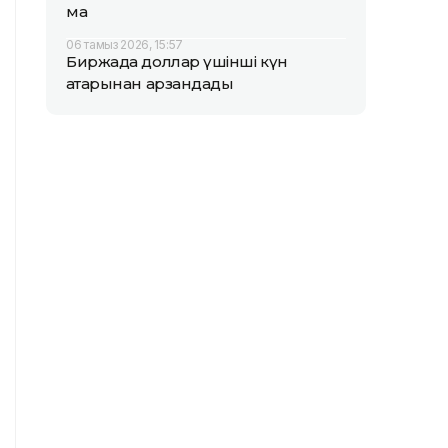
ма
06 тамыз 2026, 15:57
Биржада доллар үшінші күн
қатарынан арзандады