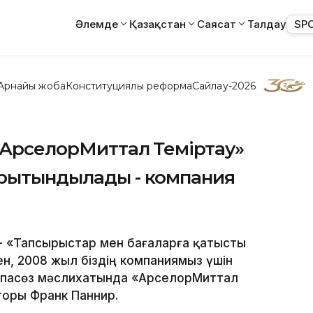
Әлемде
Қазақстан
Саясат
Талдау
SP
Арнайы жоба
Конституциялық реформа
Сайлау-2026
«АрселорМиттал Теміртау»
орытындылады - компания
т - «Тапсырыстар мен бағаларға қатысты
н, 2008 жыл біздің компаниямыз үшін
баспасөз мәслихатында «АрселорМиттал
торы Франк Паннир.