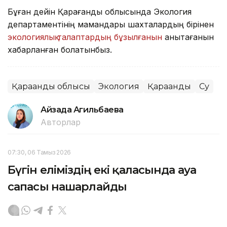
Бұған дейін Қарағанды облысында Экология
департаментінің мамандары шахталардың бірінен
экологиялық талаптардың бұзылғанын
анықтағанын
хабарланған болатынбыз.
Қарағанды облысы
Экология
Қарағанды
Су
Айзада Агильбаева
Авторлар
07:30, 06 Тамыз 2026
Бүгін еліміздің екі қаласында ауа
сапасы нашарлайды