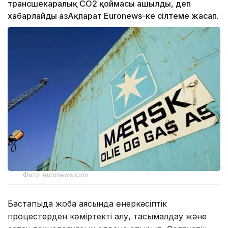
трансшекаралық CO2 қоймасы ашылды, деп
хабарлайды ҚазАқпарат Euronews-ке сілтеме жасап.
Фото: euronews.com
Бастапқыда жоба аясында өнеркәсіптік
процестерден көміртекті алу, тасымалдау және