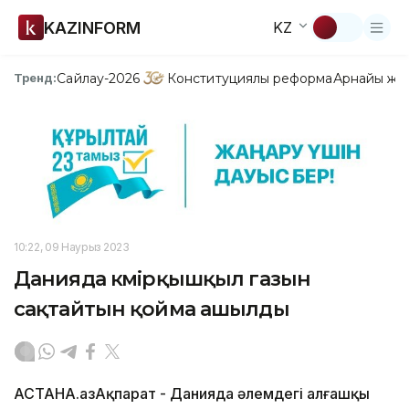
KAZINFORM
KZ
Сайлау-2026
Конституциялық реформа
Арнайы жо
Тренд:
10:22, 09 Наурыз 2023
Данияда көмірқышқыл газын
сақтайтын қойма ашылды
АСТАНА.ҚазАқпарат - Данияда әлемдегі алғашқы