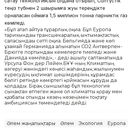
сақтау технологиясын қолдана отырып, Солтүстік
теңіз түбінен 2 шақырымға жуық тереңдікте
орналасқан қоймаға 1,5 миллион тонна парниктік газ
көміледі.
«Бұл атап айтуға тұрарлық оқиға. Бұл Еуропа
тарихындағы трансшекаралық ынтымақтастық
саласындағы сәтті оқиға. Бельгияда және көп
ұзамай Германияда алынатын CO2 Антверпен-
Брюгге портындағы кемелерге тиеледі және
Данияда көміледі», - деді ашылу салтанатында
Урсула Фон дер Ляйен.БҰҰ-ның Климаттың
өзгеруі жөніндегі кеңесі жаһандық жылынумен
күресудің ықтимал шешімдерінің құрамдас
бөлігі ретінде көміртегі қоймасын құруды да
қолдады. Бірақ сыншылар бұл технология
сынақтан өтпеген және ол климатты қорғау мен
қазбалы отынды кезең-кезеңімен тоқтату
амбициясын төмендетеді дейді.
Әлем жаңалықтары
Әлем
Экология
Еуропа