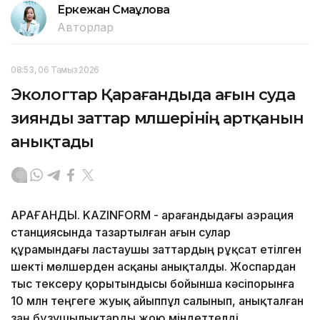
Еркежан Смағұлова
Авторлар
08:53, 06 Тамыз 2026
Экологтар Қарағандыда ағын суда
зиянды заттар мөлшерінің артқанын
анықтады
ҚАРАҒАНДЫ. KAZINFORM - Қарағандыдағы аэрация
станциясында тазартылған ағын сулар
құрамындағы ластаушы заттардың рұқсат етілген
шекті мөлшерден асқаны анықталды. Жоспардан
тыс тексеру қорытындысы бойынша кәсіпорынға
10 млн теңгеге жуық айыппұл салынып, анықталған
заң бұзушылықтарды жою міндеттелді.