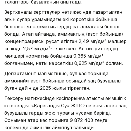
талаптары бұзылғанын анықтады.
Зертханалық зерттеулер нәтижесінде тазартылған
ағын сулар құрамындағы екі көрсеткіш бойынша
белгіленген нормативтердің сақталмағаны белгілі
болды. Атап айтқанда, аммиактың (азот бойынша)
концентрациясы рұқсат етілген 2,49 мг/дм³ мөлшер
кезінде 2,57 мг/дм³-ге жеткен. Ал нитриттердің
мөлшері норматив бойынша 0,365 мг/дм³
болғанымен, нақты көрсеткіш 0,925 мг/дм³ болған.
Департамент мәліметінше, бұл кәсіпорында
аммонийлі азот бойынша осындай заң бұзушылық
бұған дейін де 2025 жылы тіркелген.
Тексеру нәтижесінде кәсіпорынға қатысты әкімшілік
іс қозғалды. «Қарағанды Су» ЖШС-не анықталған заң
бұзушылықтарды жою туралы нұсқама берілді.
Сонымен қатар кәсіпорынға 9 872 403 теңге
көлемінде әкімшілік айыппұл салынды.