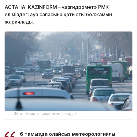
АСТАНА. KAZINFORM – «Қазгидромет» РМК
еліміздегі ауа сапасына қатысты болжамын
жариялады.
Фото: Алматы қаласының әкімдігі
6 тамызда қолайсыз метеорологиялық