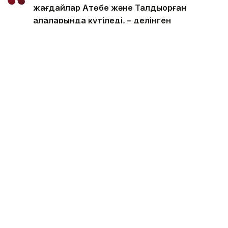
жағдайлар Ақтөбе және Талдықорған
қалаларында күтіледі, – делінген
хабарламада.
Қолайсыз метеорологиялық жағдайлар –
атмосфералық ауаның беткі қабатында зиянды
(ластаушы) заттардың шоғырлануына ықпал ететін
қысқамерзімді метеофакторлардың (тымық ауа райы,
жеңіл жел, тұман, инверсия) жиынтығы.
Қолайсыз метеорологиялық жағдай кезінде
елдімекендердегі атмосфералық ауаның сапасы
нашарлауы ықтимал.
Айта кетейік, Петропавлда
өткір жағымсыз иіс
пайда болып, тұрғындардың мазасын қашырды.
Ал Орал тұрғындары
полигон түтінінен
тыныс алу
қиындағанын айтып шағымданды.