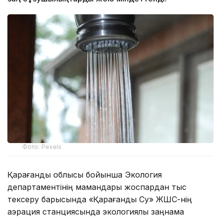
Фото: Pexels
Қарағанды облысы бойынша Экология
департаментінің мамандары жоспардан тыс
тексеру барысында «Қарағанды Су» ЖШС-нің
аэрация станциясында экологиялық заңнама