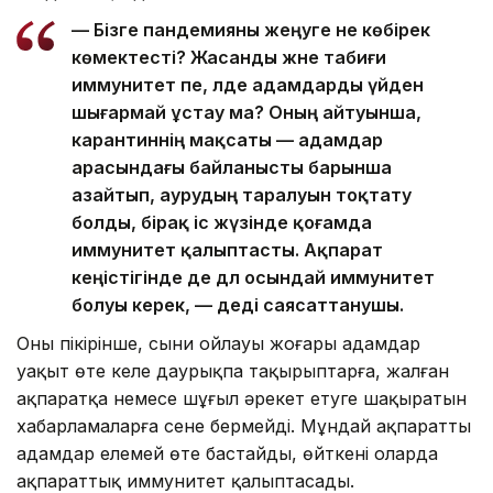
— Бізге пандемияны жеңуге не көбірек
көмектесті? Жасанды және табиғи
иммунитет пе, әлде адамдарды үйден
шығармай ұстау ма? Оның айтуынша,
карантиннің мақсаты — адамдар
арасындағы байланысты барынша
азайтып, аурудың таралуын тоқтату
болды, бірақ іс жүзінде қоғамда
иммунитет қалыптасты. Ақпарат
кеңістігінде де дәл осындай иммунитет
болуы керек, — деді саясаттанушы.
Оның пікірінше, сыни ойлауы жоғары адамдар
уақыт өте келе даурықпа тақырыптарға, жалған
ақпаратқа немесе шұғыл әрекет етуге шақыратын
хабарламаларға сене бермейді. Мұндай ақпаратты
адамдар елемей өте бастайды, өйткені оларда
ақпараттық иммунитет қалыптасады.