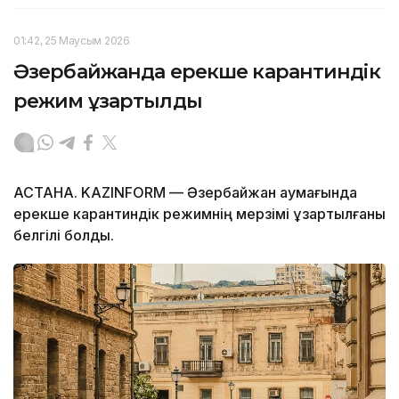
01:42, 25 Маусым 2026
Әзербайжанда ерекше карантиндік
режим ұзартылды
АСТАНА. KAZINFORM — Әзербайжан аумағында
ерекше карантиндік режимнің мерзімі ұзартылғаны
белгілі болды.