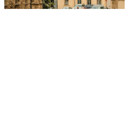
Фото: pixabay.com
АЗЕРТАДЖ
агенттігінің хабарлауынша, тиісті
қаулыға Әзербайжанның Премьер-министрі Әли
Асадов қол қойды.
Құжатқа сәйкес, елде коронавирус инфекциясының
(COVID-19) таралуын және оның ықтимал салдарын
болдырмау мақсатында Әзербайжан
Республикасының аумағында енгізілген ерекше
карантиндік режим 2026 жылғы 1 қазан сағат
06:00-ге дейін ұзартылды.
Бұдан бұрын Әзербайжанда заңсыз құмар ойын
бизнесіне жауапкершілікті күшейту
жоспарланып