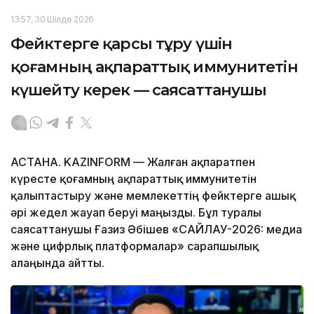
13:57, 30 Шілде 2026
Фейктерге қарсы тұру үшін
қоғамның ақпараттық иммунитетін
күшейту керек — саясаттанушы
АСТАНА. KAZINFORM — Жалған ақпаратпен
күресте қоғамның ақпараттық иммунитетін
қалыптастыру және мемлекеттің фейктерге ашық
әрі жедел жауап беруі маңызды. Бұл туралы
саясаттанушы Ғазиз Әбішев «САЙЛАУ-2026: медиа
және цифрлық платформалар» сарапшылық
алаңында айтты.