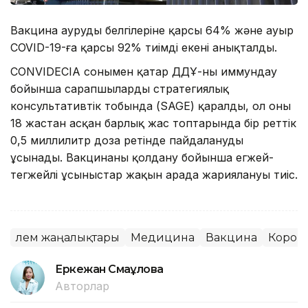
Вакцина аурудың белгілеріне қарсы 64% және ауыр
COVID-19-ға қарсы 92% тиімді екені анықталды.
CONVIDECIA сонымен қатар ДДҰ-ның иммундау
бойынша сарапшылардың стратегиялық
консультативтік тобында (SAGE) қаралды, ол оны
18 жастан асқан барлық жас топтарында бір реттік
0,5 миллилитр доза ретінде пайдалануды
ұсынады. Вакцинаны қолдану бойынша егжей-
тегжейлі ұсыныстар жақын арада жариялануы тиіс.
Әлем жаңалықтары
Медицина
Вакцина
Корон
Еркежан Смағұлова
Авторлар