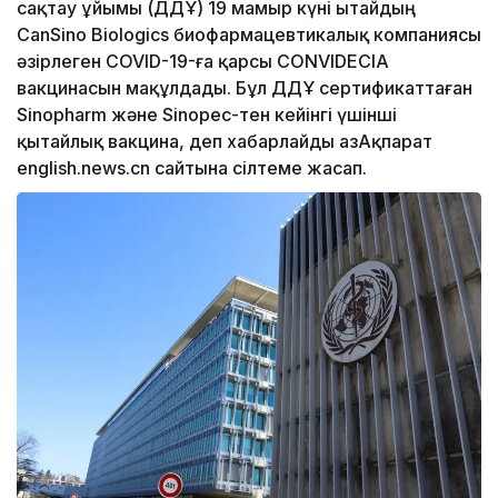
сақтау ұйымы (ДДҰ) 19 мамыр күні Қытайдың
CanSino Biologics биофармацевтикалық компаниясы
әзірлеген COVID-19-ға қарсы CONVIDECIA
вакцинасын мақұлдады. Бұл ДДҰ сертификаттаған
Sinopharm және Sinopec-тен кейінгі үшінші
қытайлық вакцина, деп хабарлайды ҚазАқпарат
еnglish.news.cn сайтына сілтеме жасап.