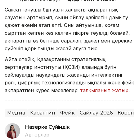
Саясаттанушы бұл үшін халықтың ақпараттық
сауатын арттырып, сыни ойлау қабілетін дамыту
қажет екенін атап өтті. Оның айтуынша, қоғам
сырттан келген кез келген пікірге тәуелді болмай,
ақпаратты өз бетінше саралап, дәлел мен дерекке
сүйеніп қорытынды жасай алуға тиіс.
Айта өтейік, Қазақстанның стратегиялық
зерттеулер институты (ҚСЗИ) алаңында бүгін
сайлауалды науқандағы жасанды интеллектінің
рөлі, цифрлық технологиялардың ықпалы және фейк
ақпаратпен күрес мәселелері
талқыланып жатыр.
Медиа
Карантин
Фейк
Сайлау-2026
Корона
Назерке Сүйіндік
Авторлар