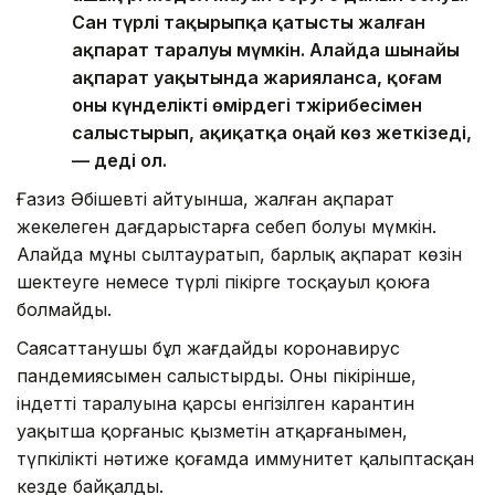
Сан түрлі тақырыпқа қатысты жалған
ақпарат таралуы мүмкін. Алайда шынайы
ақпарат уақытында жарияланса, қоғам
оны күнделікті өмірдегі тәжірибесімен
салыстырып, ақиқатқа оңай көз жеткізеді,
— деді ол.
Ғазиз Әбішевтің айтуынша, жалған ақпарат
жекелеген дағдарыстарға себеп болуы мүмкін.
Алайда мұны сылтауратып, барлық ақпарат көзін
шектеуге немесе түрлі пікірге тосқауыл қоюға
болмайды.
Саясаттанушы бұл жағдайды коронавирус
пандемиясымен салыстырды. Оның пікірінше,
індеттің таралуына қарсы енгізілген карантин
уақытша қорғаныс қызметін атқарғанымен,
түпкілікті нәтиже қоғамда иммунитет қалыптасқан
кезде байқалды.