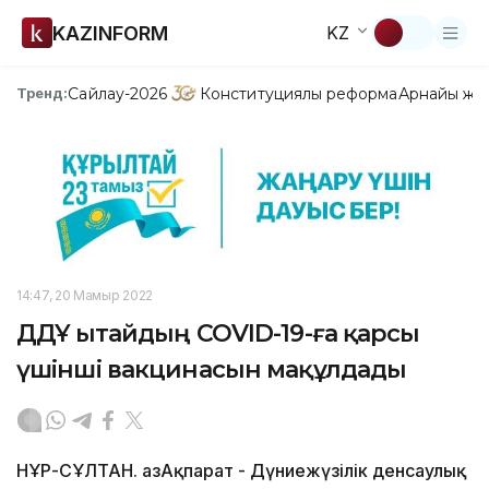
KAZINFORM
KZ
Сайлау-2026
Конституциялық реформа
Арнайы жо
Тренд:
14:47, 20 Мамыр 2022
ДДҰ Қытайдың COVID-19-ға қарсы
үшінші вакцинасын мақұлдады
НҰР-СҰЛТАН. ҚазАқпарат - Дүниежүзілік денсаулық