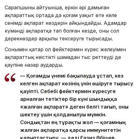
Сарапшының айтуынша, еркін әрі дамыған
ақпараттық ортада да қоғам уақыт өте келе
сенімді ақпарат көздерін айқындайды. Адамдар
күмәнді ақпаратқа тап болған кезде, оны сол
дереккөздер арқылы тексеруге тырысады.
Сонымен қатар ол фейктермен күрес желеуімен
ақпараттық кеңістікті шамадан тыс реттеудің де
қаупіне назар аударды.
— Қоғамды үнемі бақылауда ұстап, кез
келген ақпарат көзінің үнін өшіруге тырысу
қауіпті. Себебі фейктермен күресуге
арналған тетіктер бір күні шындыққа
«жалған ақпарат» деген белгі тағып, оны
шектеу үшін қолданылуы мүмкін.
Сондықтан ең тұрақты жол — қоғамның
жалған ақпаратқа қарсы иммунитетін
қалыптастыру, — деді Ғазиз Әбішев.