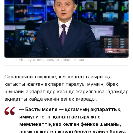
Jibek Joly телеарнасы эфирінен скрин
Сарапшының пікірінше, кез келген тақырыпқа
қатысты жалған ақпарат таралуы мүмкін, бірақ
шынайы ақпарат дер кезінде жарияланса, адамдар
ақиқаттың қайда екенін өзі-ақ аңғарады.
— Басты мәселе — қоғамның ақпараттық
иммунитетін қалыптастыру және
мемлекеттің кез келген фейкке шынайы,
ашық әрі жедел жауап беруге дайын болуы.