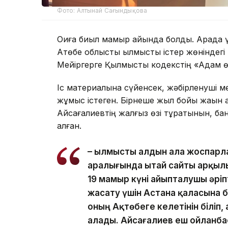
Фото: Алтынай Сағындықова
Оқиға биыл мамыр айында болды. Арада ү
Ақтөбе облыстық қылмыстық істер жөнінде
Мейіргерге Қылмыстық кодекстің «Адам ө
Іс материалына сүйенсек, жәбірленуші м
жұмыс істеген. Бірнеше жыл бойы жақын
Айсағалиевтің жалғыз өзі тұратынын, банк
алған.
– Қылмысты алдын ала жоспарл
аралығында Қытай сайты арқыл
19 мамыр күні айыпталушы әріп
жасату үшін Астана қаласына 
оның Ақтөбеге келетінін біліп
алады. Айсағалиев еш ойланбас