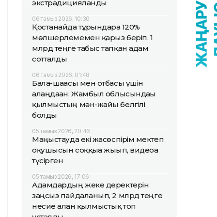
экстрадицияланды
06 тамыз 2026, 10:30
Қостанайда тұрғындарға 120%
мөлшерлемемен қарыз беріп, 1
млрд теңге табыс тапқан адам
сотталды
06 тамыз 2026, 01:48
Бала-шағасы мен отбасы үшін
алаңдаған: Жамбыл облысындағы
қылмыстың мән-жайы белгілі
болды
05 тамыз 2026, 20:46
Маңғыстауда екі жасөспірім мектеп
оқушысын соққыға жығып, видеоға
түсірген
05 тамыз 2026, 17:06
Адамдардың жеке деректерін
заңсыз пайдаланып, 2 млрд теңге
несие алған қылмыстық топ
ұсталды