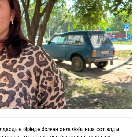
дардың бірінде болған оқиға бойынша сот алды
ы қыздың ата-анасы мен бауырлары өздеріне