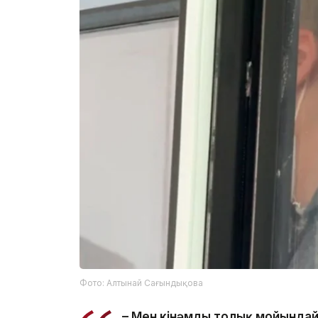
Фото: Алтынай Сағындықова
– Мен кінәмды толық мойындайм