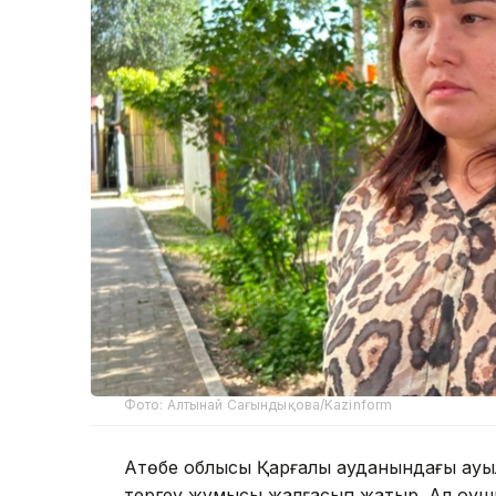
Фото: Алтынай Сағындықова/Kazinform
Ақтөбе облысы Қарғалы ауданындағы ауыл
тергеу жұмысы жалғасып жатыр. Ал оқуш