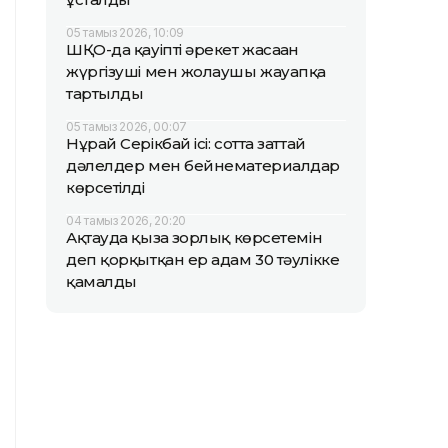
05 тамыз 2026, 10:09
ШҚО-да қауіпті әрекет жасаған
жүргізуші мен жолаушы жауапқа
тартылды
05 тамыз 2026, 00:07
Нұрай Серікбай ісі: сотта заттай
дәлелдер мен бейнематериалдар
көрсетілді
04 тамыз 2026, 20:20
Ақтауда қызға зорлық көрсетемін
деп қорқытқан ер адам 30 тәулікке
қамалды