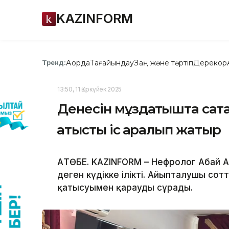
KAZINFORM
Ақорда
Тағайындау
Заң және тәртіп
Дерекқор
Тренд:
13:50, 11 Қыркүйек 2025
Денесін мұздатқышта сақта
қатысты іс қаралып жатыр
АҚТӨБЕ. KAZINFORM – Нефролог Абай А
деген күдікке ілікті. Айыпталушы сотт
қатысуымен қарауды сұрады.