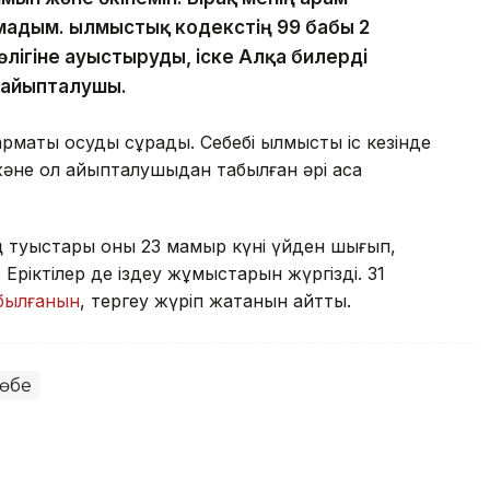
адым. Қылмыстық кодекстің 99 бабы 2
бөлігіне ауыстыруды, іске Алқа билерді
і айыпталушы.
рмақты қосуды сұрады. Себебі қылмыстық іс кезінде
және ол айыпталушыдан табылған әрі аса
ің туыстары оны 23 мамыр күні үйден шығып,
Еріктілер де іздеу жұмыстарын жүргізді. 31
абылғанын
, тергеу жүріп жатқанын айтты.
өбе