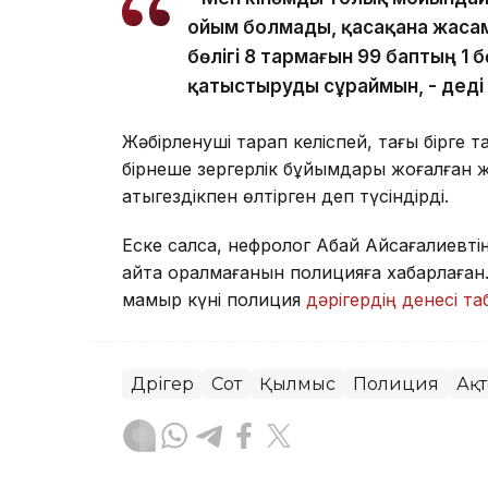
ойым болмады, қасақана жасам
бөлігі 8 тармағын 99 баптың 1 
қатыстыруды сұраймын, - дед
Жәбірленуші тарап келіспей, тағы бірге та
бірнеше зергерлік бұйымдары жоғалған 
қатыгездікпен өлтірген деп түсіндірді.
Еске салсақ, нефролог Абай Айсағалиевт
қайта оралмағанын полицияға хабарлаған. 
мамыр күні полиция
дәрігердің денесі т
Дәрігер
Сот
Қылмыс
Полиция
Ақт