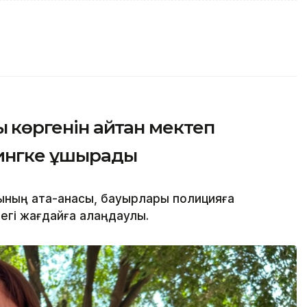
қ көргенін айтқан мектеп
лингке ұшырады
шының ата-анасы, бауырлары полицияға
дегі жағдайға алаңдаулы.