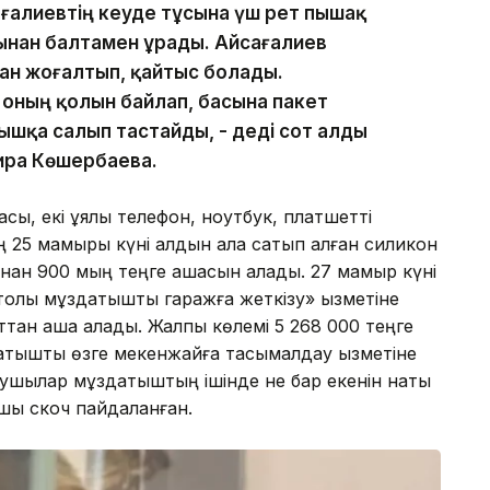
ғалиевтің кеуде тұсына үш рет пышақ
сынан балтамен ұрады. Айсағалиев
қан жоғалтып, қайтыс болады.
е оның қолын байлап, басына пакет
қышқа салып тастайды, - деді сот алды
зира Көшербаева.
сы, екі ұялы телефон, ноутбук, платшетті
ң 25 мамыры күні алдын ала сатып алған силикон
нан 900 мың теңге ақшасын алады. 27 мамыр күні
толы мұздатқышты гаражға жеткізу» қызметіне
ттан ақша алады. Жалпы көлемі 5 268 000 теңге
атқышты өзге мекенжайға тасымалдау қызметіне
ушылар мұздатқыштың ішінде не бар екенін нақты
ушы скоч пайдаланған.