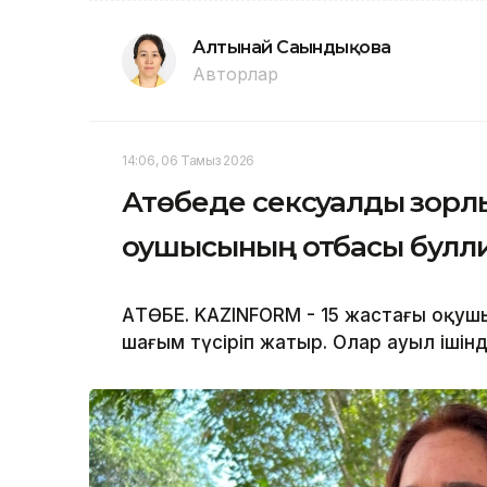
Алтынай Сағындықова
Авторлар
14:06, 06 Тамыз 2026
Ақтөбеде сексуалдық зорлы
оқушысының отбасы бул
АҚТӨБЕ. KAZINFORM - 15 жастағы оқу
шағым түсіріп жатыр. Олар ауыл ішін