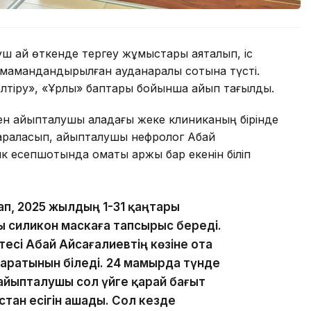
ш ай өткенде тергеу жұмыстары аяқталып, іс
гі мамандандырылған ауданаралық сотына түсті.
лтіру», «Ұрлық» баптары бойынша айып тағылды.
ен айыпталушы қаладағы жеке клиниканың бірінде
 араласып, айыпталушы нефролог Абай
 есепшотында қомақты қаржы бар екенін біліп
ап, 2025 жылдың 1-31 қаңтары
ы силикон маскаға тапсырыс береді.
тесі Абай Айсағалиевтің көзіне ота
баратынын біледі. 24 мамырда түнде
, айыпталушы сол үйге қарай бағыт
тан есігін ашады. Сол кезде