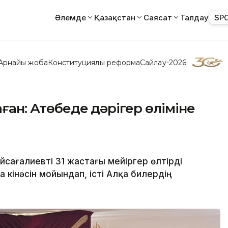
Әлемде
Қазақстан
Саясат
Талдау
SP
Арнайы жоба
Конституциялық реформа
Сайлау-2026
ған: Ақтөбеде дәрігер өліміне
йсағалиевті 31 жастағы мейіргер өлтірді
а кінәсін мойындап, істі Алқа билердің