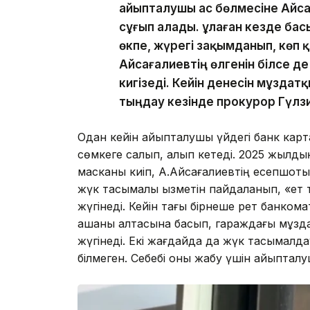
айыпталушы ас бөлмесіне Айса
сұғып алады. Құлаған кезде ба
өкпе, жүрегі зақымданып, көп 
Айсағалиевтің өлгенін білсе д
кигізеді. Кейін денесін мұздат
тыңдау кезінде прокурор Гүл
Одан кейін айыпталушы үйдегі банк карта
сөмкеге салып, алып кетеді. 2025 жылды
масканы киіп, А.Айсағалиевтің есепшоты
жүк тасымалы қызметін пайдаланып, «ет 
жүгінеді. Кейін тағы бірнеше рет банкома
ақшаны қалтасына басып, гараждағы мұзд
жүгінеді. Екі жағдайда да жүк тасымалда
білмеген. Себебі оны жабу үшін айыптал