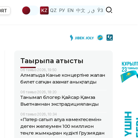
KZ
QZ
РУ
EN
中文
ق ز
ЎЗ
ORT
Тақырыпқа қатысты
06 тамыз 2026, 19:50
Алматыда Канье концертіне жалған
билет сатқан азамат анықталды
06 тамыз 2026, 18:20
Танымал блогер Қайсар Қамза
Вьетнамнан экстрадицияланды
06 тамыз 2026, 10:34
«Пәтер сатып алуға көмектесемін»
деген желеумен 100 миллион
теңге жымқырған күдікті Грузиядан