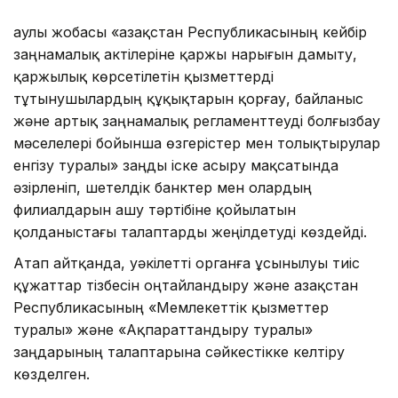
Қаулы жобасы «Қазақстан Республикасының кейбір
заңнамалық актілеріне қаржы нарығын дамыту,
қаржылық көрсетілетін қызметтерді
тұтынушылардың құқықтарын қорғау, байланыс
және артық заңнамалық регламенттеуді болғызбау
мәселелері бойынша өзгерістер мен толықтырулар
енгізу туралы» заңды іске асыру мақсатында
әзірленіп, шетелдік банктер мен олардың
филиалдарын ашу тәртібіне қойылатын
қолданыстағы талаптарды жеңілдетуді көздейді.
Атап айтқанда, уәкілетті органға ұсынылуы тиіс
құжаттар тізбесін оңтайландыру және Қазақстан
Республикасының «Мемлекеттік қызметтер
туралы» және «Ақпараттандыру туралы»
заңдарының талаптарына сәйкестікке келтіру
көзделген.