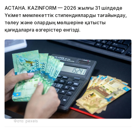
АСТАНА. KAZINFORM — 2026 жылғы 31 шілдеде
Үкімет мемлекеттік стипендияларды тағайындау,
төлеу және олардың мөлшеріне қатысты
қағидаларға өзгерістер енгізді.
Фото: pexels