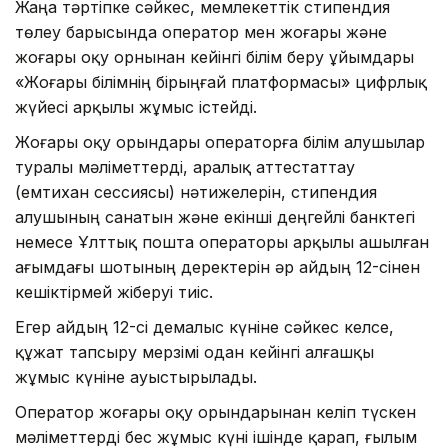
Жаңа тәртіпке сәйкес, мемлекеттік стипендия
төлеу барысында оператор мен жоғары және
жоғары оқу орнынан кейінгі білім беру ұйымдары
«Жоғары білімнің бірыңғай платформасы» цифрлық
жүйесі арқылы жұмыс істейді.
Жоғары оқу орындары операторға білім алушылар
туралы мәліметтерді, аралық аттестаттау
(емтихан сессиясы) нәтижелерін, стипендия
алушының санатын және екінші деңгейлі банктегі
немесе Ұлттық пошта операторы арқылы ашылған
ағымдағы шотының деректерін әр айдың 12-сінен
кешіктірмей жіберуі тиіс.
Егер айдың 12-сі демалыс күніне сәйкес келсе,
құжат тапсыру мерзімі одан кейінгі алғашқы
жұмыс күніне ауыстырылады.
Оператор жоғары оқу орындарынан келіп түскен
мәліметтерді бес жұмыс күні ішінде қарап, ғылым