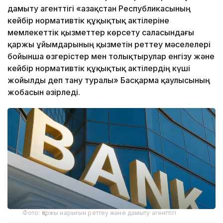
дамыту агенттігі «Қазақстан Республикасының
кейбір нормативтік құқықтық актілеріне
мемлекеттік қызметтер көрсету саласындағы
қаржы ұйымдарының қызметін реттеу мәселелері
бойынша өзгерістер мен толықтырулар енгізу және
кейбір нормативтік құқықтық актілердің күші
жойылды деп тану туралы» Басқарма қаулысының
жобасын әзірледі.
Фото: Қаржы нарығын реттеу және дамыту агенттігі