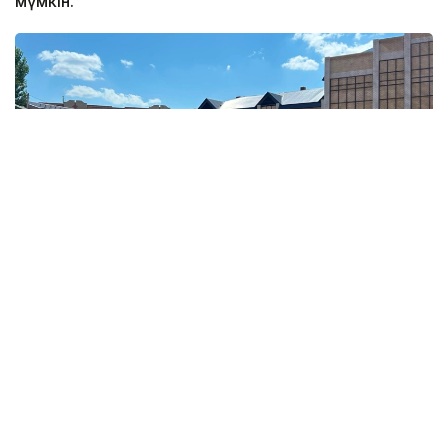
мүмкін.
Фото: Алтынай Сағындықова/Kazinform
Ақтөбе қаласы Есет батыр тұрғын алабындағы
мектеп-гимназия үш ауысымды білім ордасы.
Мұнда 3300-ден астам бала білім алады. Мектеп 1
200 орынға шақталған, екі ауысымда 2,5 мың бала
оқи алады. Ата-аналары әлеуметтік желі арқылы