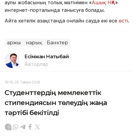
Қаулы жобасының толық мәтінімен «
Ашық НҚА
»
интернет-порталында танысуға болады.
Айта кетелік Қазақстанда онлайн сауда екі есе
өсті
.
Қаржы
нарық
Банктер
Есімжан Нақтыбай
Авторлар
19:16, 05 Тамыз 2026
Студенттердің мемлекеттік
стипендиясын төлеудің жаңа
тәртібі бекітілді