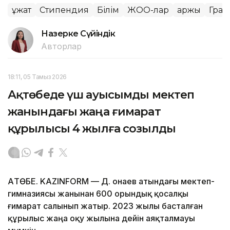
Құжат
Стипендия
Білім
ЖОО-лар
Қаржы
Гран
Назерке Сүйіндік
Авторлар
18:11, 05 Тамыз 2026
Ақтөбеде үш ауысымды мектеп
жанындағы жаңа ғимарат
құрылысы 4 жылға созылды
АҚТӨБЕ. KAZINFORM — Д. Қонаев атындағы мектеп-
гимназиясы жанынан 600 орындық қосалқы
ғимарат салынып жатыр. 2023 жылы басталған
құрылыс жаңа оқу жылына дейін аяқталмауы