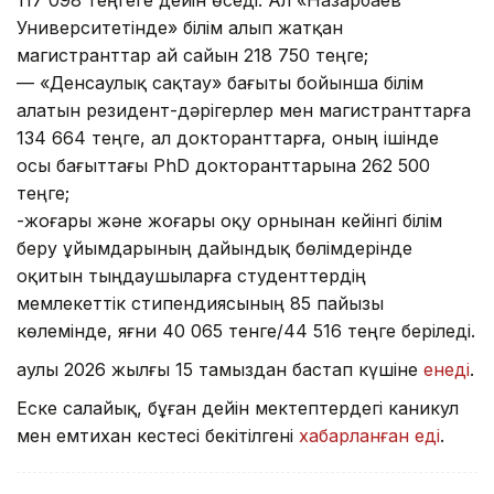
117 098 теңгеге дейін өседі. Ал «Назарбаев
Университетінде» білім алып жатқан
магистранттар ай сайын 218 750 теңге;
— «Денсаулық сақтау» бағыты бойынша білім
алатын резидент-дәрігерлер мен магистранттарға
134 664 теңге, ал докторанттарға, оның ішінде
осы бағыттағы PhD докторанттарына 262 500
теңге;
-жоғары және жоғары оқу орнынан кейінгі білім
беру ұйымдарының дайындық бөлімдерінде
оқитын тыңдаушыларға студенттердің
мемлекеттік стипендиясының 85 пайызы
көлемінде, яғни 40 065 тенге/44 516 теңге беріледі.
Қаулы 2026 жылғы 15 тамыздан бастап күшіне
енеді
.
Еске салайық, бұған дейін мектептердегі каникул
мен емтихан кестесі бекітілгені
хабарланған еді
.