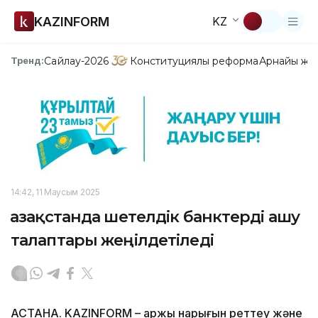
KAZINFORM
KZ
Сайлау-2026
Конституциялық реформа
Арнайы жо
Тренд:
14:42, 11 Маусым 2025
Қазақстанда шетелдік банктерді ашу
талаптары жеңілдетіледі
АСТАНА. KAZINFORM – Қаржы нарығын реттеу және