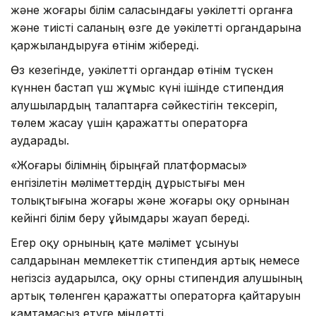
және жоғары білім саласындағы уәкілетті органға
және тиісті саланың өзге де уәкілетті органдарына
қаржыландыруға өтінім жібереді.
Өз кезегінде, уәкілетті органдар өтінім түскен
күннен бастап үш жұмыс күні ішінде стипендия
алушылардың талаптарға сәйкестігін тексеріп,
төлем жасау үшін қаражатты операторға
аударады.
«Жоғары білімнің бірыңғай платформасы»
енгізілетін мәліметтердің дұрыстығы мен
толықтығына жоғары және жоғары оқу орнынан
кейінгі білім беру ұйымдары жауап береді.
Егер оқу орнының қате мәлімет ұсынуы
салдарынан мемлекеттік стипендия артық немесе
негізсіз аударылса, оқу орны стипендия алушының
артық төленген қаражатты операторға қайтаруын
қамтамасыз етуге міндетті.