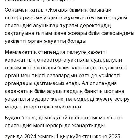
Сонымен қатар «Жоғары білімнің бірыңғай
платформасы» үздіксіз жұмыс істеуі мен ондағы
стипендия алушылар туралы деректердің
сақталуына ғылым және жоғары білім саласындағы
уәкілетті орган жауапты болады.
Мемлекеттік стипендия төлеуге қажетті
қаражаттың операторға уақтылы аударылуын
ғылым және жоғары білім саласындағы уәкілетті
орган мен тиісті салалардың өзге де уәкілетті
органдары қамтамасыз етеді. Ал стипендия
қаражатын білім алушылардың банктік шотына
уақытылы аудару және төлемдерді жүзеге асыру
міндеті операторға жүктелген.
Бұдан бөлек, қаулыда ай сайынғы мемлекеттік
стипендия мөлшерлері де жаңартылды.
Қаулыда 2024 жылғы 1 қыркүйектен және 2025