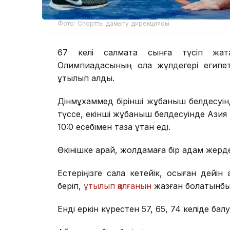
Фото: Спортты дамыту дирекциясы
67 келі салмақта сынға түсіп жа
Олимпиадасының қола жүлдегері египе
ұтылып қалды.
Дінмұхаммед бірінші жұбаныш белдесуін
түссе, екінші жұбаныш белдесуінде Азия 
10:0 есебімен таза ұтқан еді.
Өкінішке қарай, жолдамаға бір қадам жерде
Естеріңізге сала кетейік, осыған дейін
беріп,
ұтылып қалғанын
жазған болатынбы
Енді еркін күрестен 57, 65, 74 келіде б