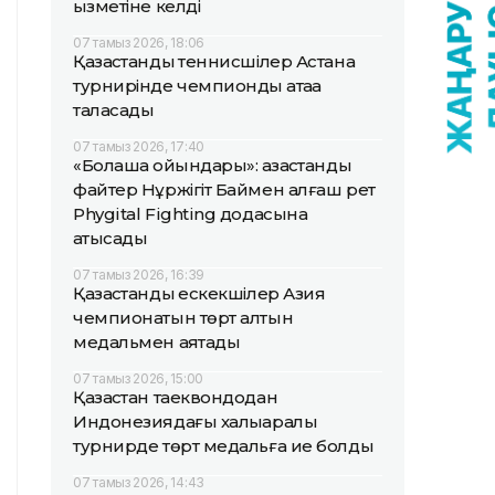
қызметіне келді
07 тамыз 2026, 18:06
Қазақстандық теннисшілер Астана
турнирінде чемпиондық атаққа
таласады
07 тамыз 2026, 17:40
«Болашақ ойындары»: қазақстандық
файтер Нұржігіт Баймен алғаш рет
Phygital Fighting додасына
қатысады
07 тамыз 2026, 16:39
Қазақстандық ескекшілер Азия
чемпионатын төрт алтын
медальмен аяқтады
07 тамыз 2026, 15:00
Қазақстан таеквондодан
Индонезиядағы халықаралық
турнирде төрт медальға ие болды
07 тамыз 2026, 14:43