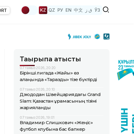
KZ
QZ
РУ
EN
中文
ق ز
ЎЗ
ORT
Тақырыпқа қатысты
07 тамыз 2026, 20:20
Бірінші лигада «Жайық» өз
алаңында «Таразды» тізе бүктірді
07 тамыз 2026, 20:10
Дзюдодан Швейцариядағы Grand
Slam: Қазақстан құрамасының тізімі
жарияланды
07 тамыз 2026, 19:01
Владимир Слишкович «Жеңіс»
футбол клубына бас бапкер