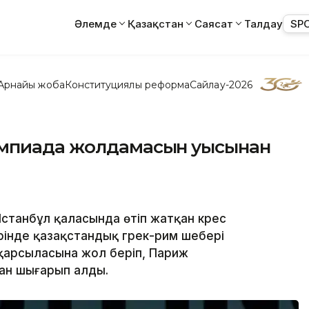
Әлемде
Қазақстан
Саясат
Талдау
SP
Арнайы жоба
Конституциялық реформа
Сайлау-2026
импиада жолдамасын уысынан
танбұл қаласында өтіп жатқан күрес
ирінде қазақстандық грек-рим шебері
арсыласына жол беріп, Париж
н шығарып алды.