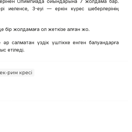
үрлерінен Олимпиада ойындарына 7 жолдама бар.
ері иеленсе, 3-еуі — еркін күрес шеберлерінің
е бір жолдамаға қол жеткізе алған жоқ.
 әр салмақтан үздік үштікке енген балуандарға
 етіледі.
ек-рим күресі