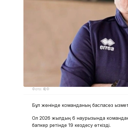
Фото: ҚФФ
Бұл жөнінде команданың баспасөз қызметі
Ол 2026 жылдың 6 наурызында команданың
бапкер ретінде 19 кездесу өткізді.