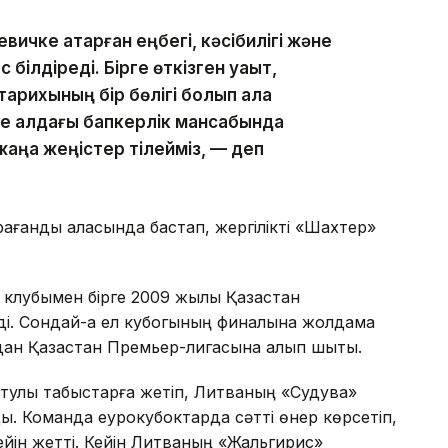
чке атқарған еңбегі, кәсібилігі және
с білдіреді. Бірге өткізген уақыт,
тарихының бір бөлігі болып қала
е алдағы бапкерлік мансабында
 жаңа жеңістер тілейміз, — деп
ғанды қаласында бастап, жергілікті «Шахтер»
клубымен бірге 2009 жылы Қазақстан
зді. Сондай-ақ ел кубогының финалына жолдама
адан Қазақстан Премьер-лигасына алып шықты.
йтулы табыстарға жетіп, Литваның «Судува»
ы. Команда еурокубоктарда сәтті өнер көрсетіп,
ейін жетті. Кейін Литваның «Жальгирис»