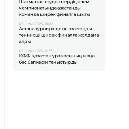
Шахматтан студенттердің әлем
чемпионатында қазақстандық
команда ширек финалға шықты
07 тамыз 2026, 14:32
Астана турнирінде қос қазақстандық
теннисші ширек финалға жолдама
алды
07 тамыз 2026, 12:56
ҚФФ Қазақстан құрамасының жаңа
бас бапкерін таныстырды