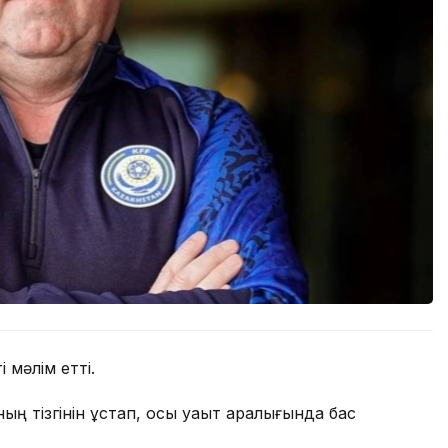
 мәлім етті.
 тізгінін ұстап, осы уақыт аралығында бас