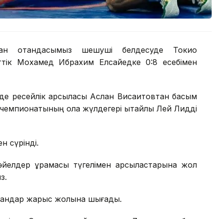
тқан отандасымыз шешуші белдесуде Токио
ттік Мохамед Ибрахим Елсайедке 0:8 есебімен
де ресейлік қарсыласы Аслан Висаитовтан басым
чемпионатының қола жүлдегері қытайлық Лей Лидді
н сүрінді.
 әйелдер құрамасы түгелімен қарсыластарына жол
з.
алуандар жарыс жолына шығады.