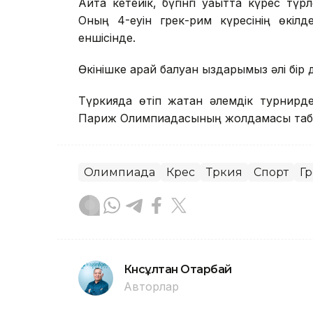
Айта кетейік, бүгінгі уақытта күрес т
Оның 4-еуін грек-рим күресінің өкілд
еншісінде.
Өкінішке қарай балуан қыздарымыз әлі бір д
Түркияда өтіп жатқан әлемдік турнирде
Париж Олимпиадасының жолдамасы табыс
Олимпиада
Күрес
Түркия
Спорт
Гр
Күнсұлтан Отарбай
Авторлар