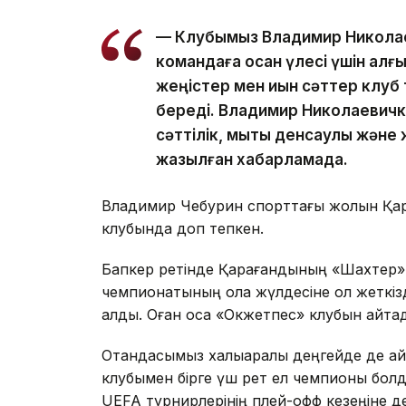
— Клубымыз Владимир Николаеви
командаға қосқан үлесі үшін алғы
жеңістер мен қиын сәттер клуб 
береді. Владимир Николаевичк
сәттілік, мықты денсаулық және
жазылған хабарламада.
Владимир Чебурин спорттағы жолын Қара
клубында доп тепкен.
Бапкер ретінде Қарағандының «Шахтер» 
чемпионатының қола жүлдесіне қол жеткі
алды. Оған қоса «Окжетпес» клубын қайт
Отандасымыз халықаралық деңгейде де а
клубымен бірге үш рет ел чемпионы болд
UEFA турнирлерінің плей-офф кезеңіне д