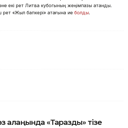
әне екі рет Литва кубогының жеңімпазы атанды.
 рет «Жыл бапкері» атағына ие
болды
.
өз алаңында «Таразды» тізе