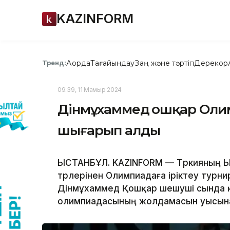
KAZINFORM
Ақорда
Тағайындау
Заң және тәртіп
Дерекқор
Тренд:
09:39, 11 Мамыр 2024
Дінмұхаммед Қошқар Ол
шығарып алды
ЫСТАНБҰЛ. KAZINFORM — Түркияның Ыс
түрлерінен Олимпиадаға іріктеу турн
Дінмұхаммед Қошқар шешуші сында қ
олимпиадасының жолдамасын уысына