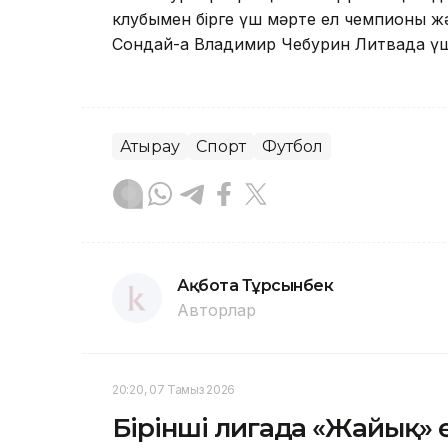
клубымен бірге үш мәрте ел чемпионы ж
Сондай-ақ Владимир Чебурин Литвада үш
Атырау
Спорт
Футбол
Ақбота Тұрсынбек
Авторлар
20:20, 07 Тамыз 2026
Бірінші лигада «Жайық» 