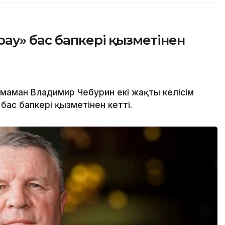
ау» бас бапкері қызметінен
маман Владимир Чебурин екі жақты келісім
ас бапкері қызметінен кетті.