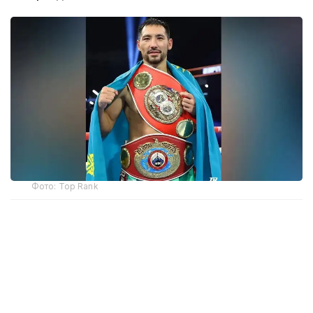
Фото: Top Rank
— Бәрі қайта басталады. Бастамамыз сәтті
болған сияқты. Құрметті жанкүйерлер,
қолдауларыңызға көп рақмет!
Жерлестеріңіз ретінде маған ерекше демеу
көрсетіп келесіздер. Қазір визаны күтіп