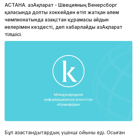
АСТАНА. ҚазАқпарат - Швецияның Венерсборг
қаласында допты хоккейден өтіп жатқан әлем
чемпионатында Қазақстан құрамасы айдын
иелерімен кездесті, деп хабарлайды ҚазАқпарат
тілшісі.
Бұл қазақстандықтардың үшінші ойыны еді. Осыған