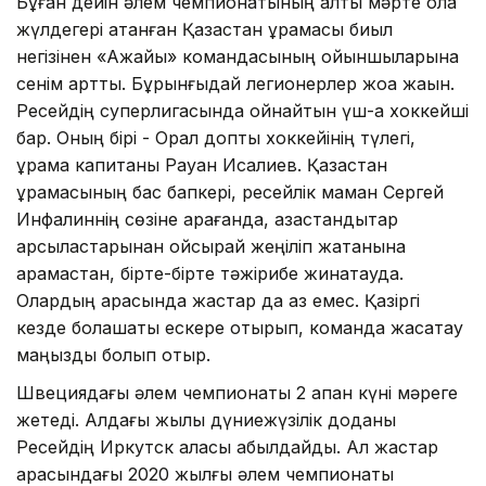
Бұған дейін әлем чемпионатының алты мәрте қола
жүлдегері атанған Қазақстан құрамасы биыл
негізінен «Ақжайық» командасының ойыншыларына
сенім артты. Бұрынғыдай легионерлер жоққа жақын.
Ресейдің суперлигасында ойнайтын үш-ақ хоккейші
бар. Оның бірі - Орал допты хоккейінің түлегі,
құрама капитаны Рауан Исалиев. Қазақстан
құрамасының бас бапкері, ресейлік маман Сергей
Инфалиннің сөзіне қарағанда, қазақстандықтар
қарсыластарынан ойсырай жеңіліп жатқанына
қарамастан, бірте-бірте тәжірибе жинақтауда.
Олардың арасында жастар да аз емес. Қазіргі
кезде болашақты ескере отырып, команда жасақтау
маңызды болып отыр.
Швециядағы әлем чемпионаты 2 ақпан күні мәреге
жетеді. Алдағы жылы дүниежүзілік доданы
Ресейдің Иркутск қаласы қабылдайды. Ал жастар
арасындағы 2020 жылғы әлем чемпионаты