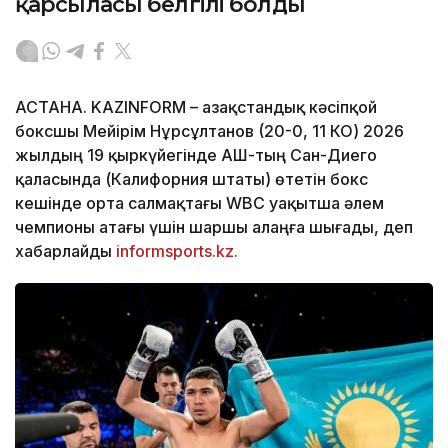
қарсыласы белгілі болды
АСТАНА. KAZINFORM – Қазақстандық кәсіпқой
боксшы Мейірім Нұрсұлтанов (20-0, 11 КО) 2026
жылдың 19 қыркүйегінде АҚШ-тың Сан-Диего
қаласында (Калифорния штаты) өтетін бокс
кешінде орта салмақтағы WBC уақытша әлем
чемпионы атағы үшін шаршы алаңға шығады, деп
хабарлайды
informsports.kz.