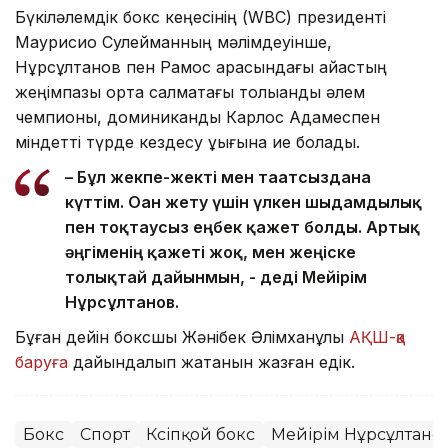
Бүкіләлемдік бокс кеңесінің (WBC) президенті
Маурисио Сулейманның мәлімдеуінше,
Нұрсұлтанов пен Рамос арасындағы айқастың
жеңімпазы орта салмақтағы толыққанды әлем
чемпионы, доминикандық Карлос Адамеспен
міндетті түрде кездесу құқығына ие болады.
– Бұл жекпе-жекті мен тағатсыздана
күттім. Оған жету үшін үлкен шыдамдылық
пен тоқтаусыз еңбек қажет болды. Артық
әңгіменің қажеті жоқ, мен жеңіске
толықтай дайынмын, - деді Мейірім
Нұрсұлтанов.
Бұған дейін боксшы Жәнібек Әлімханұлы
АҚШ-қа
баруға
дайындалып жатқанын жазған едік.
Бокс
Спорт
Кәсіпқой бокс
Мейірім Нұрсұлтано