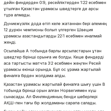
дейін финдерден 0:9, ресейліктерден 1:22 есебімен
ұтылған Қазақстан құрамасы шведтерге де қарсы
тұра алмады.
Дүниежүзілік дода өтіп келе жатқаннан бері әлемнің
12 дүркін чемпионы болып үлгерген Швеция
құрамасы қазақстандықтарды 22:1 есебімен қиналмай
жеңді.
Осылайша А тобында барлық қарсыластарын ұтқан
шведтер бірінші орынға ие болды. Кеше финдерді
аса тартысты матчта 3:2 есебімен жеңген Ресей
құрамасы екінші орында. Бұл қос құрама жартылай
финалға бірден жолдама алды.
Қазақстан құрамасы жартылай финалға шығу үшін В
тобында бірінші орын алған Норвегиямен күш
сынасады. Ал Финляндияның бенди шеберлері
АҚШ-пен тағы бір жолдаманы сарапқа салады.