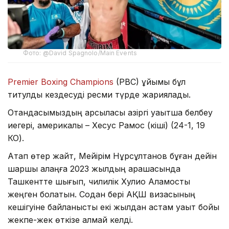
Фото: @David Spagnolo/Main Events
Premier Boxing Champions
(PBC) ұйымы бұл
титулдық кездесуді ресми түрде жариялады.
Отандасымыздың қарсыласы қазіргі уақытша белбеу
иегері, америкалық – Хесус Рамос (кіші) (24-1, 19
КО).
Атап өтер жайт, Мейірім Нұрсұлтанов бұған дейін
шаршы алаңға 2023 жылдың қарашасында
Ташкентте шығып, чилилік Хулио Аламосты
жеңген болатын. Содан бері АҚШ визасының
кешігуіне байланысты екі жылдан астам уақыт бойы
жекпе-жек өткізе алмай келді.