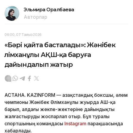
Эльмира Оралбаева
Авторлар
06:00, 07 Тамыз 2026
«Бәрі қайта басталады»: Жәнібек
Әлімханұлы АҚШ-қа баруға
дайындалып жатыр
АСТАНА. KAZINFORM — Қазақстандық боксшы, әлем
чемпионы Жәнібек Әлімханұлы жуырда АҚШ-қа
барып, алдағы жекпе-жектеріне дайындықты
жалғастыруды жоспарлап отыр. Бұл туралы
спортшының командасы
Instagram
парақшасында
хабарлады.