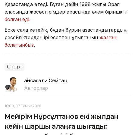
Қазақстанда өтеді. Бұған дейін 1998 жылы Орал
қаласында жасөспірімдер арасында әлем біріншілігі
болған еді.
Еске сала кетейік, бұдан бұрын қазақстандықтардың
ресейліктерден ірі есеппен ұтылғанын
жазған
болатынбыз
.
Спорт
Ғайсағали Сейтақ
Авторлар
10:00, 07 Тамыз 2026
Мейірім Нұрсұлтанов екі жылдан
кейін шаршы алаңға шығады: