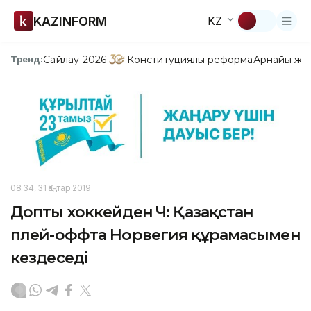
KAZINFORM
KZ
Сайлау-2026
Конституциялық реформа
Арнайы жо
Тренд:
08:34, 31 Қаңтар 2019
Допты хоккейден ӘЧ: Қазақстан
плей-оффта Норвегия құрамасымен
кездеседі