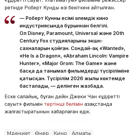
«Құдіретті сауыт: Ультиматум» фильміне режиссер
ретінде Роберт Кунды өзі бекіткені айтылған.
— Роберт Кунның есімі әлемдік кино
индустриясында бұрыннан белгілі.
Ол Disney, Paramount, Universal және 20th
Century Fox студияларының экшн-
сахналарын қойған. Сондай-ақ «Wanted»,
«He Is a Dragon», «Abraham Lincoln: Vampire
Hunter», «Major Grom: The Game» және
басқа да танымал фильмдердің түсіріліміне
қатысқан. Түсірілім 2026 жылы көктемде
басталады, — делінген жазбада.
Еске салайық, бұған дейін Джеки Чан «Құдіретті
сауыт» фильмін
төртінші бөлімін
Қазақстанда
жалғастыратынын хабарлаған едік.
Мәдениет
Өнер
Кино
Алматы