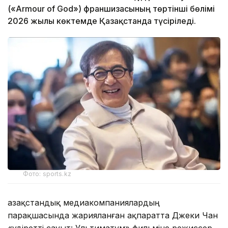
(«Armour of God») франшизасының төртінші бөлімі
2026 жылы көктемде Қазақстанда түсіріледі.
Фото: sports.kz
Қазақстандық медиакомпаниялардың
парақшасында жарияланған ақпаратта Джеки Чан