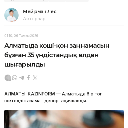
Мейірман Лес
Авторлар
01:10, 06 Тамыз 2026
Алматыда көші-қон заңнамасын
бұзған 35 үндістандық елден
шығарылды
АЛМАТЫ. KAZINFORM — Алматыда бір топ
шетелдік азамат депортацияланды.