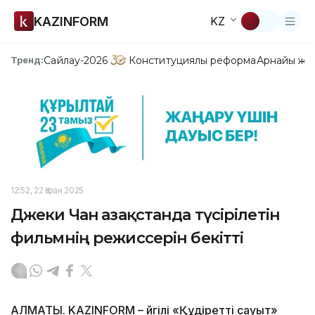
KAZINFORM
KZ
Сайлау-2026
Конституциялық реформа
Арнайы жо
Тренд:
12:52, 22 Қазан 2025
Джеки Чан Қазақстанда түсірілетін
фильмнің режиссерін бекітті
АЛМАТЫ. KAZINFORM – Әйгілі «Құдіретті сауыт»