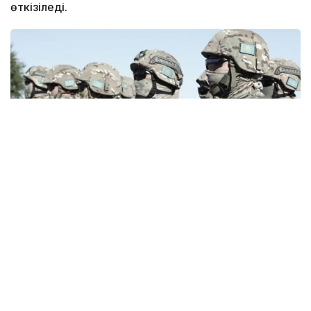
өткізіледі.
Фото: ҚР Антитеррорлық орталығы
Алматы қаласы полиция департаментінің
мәліметінше, оқу жаттығу сағат 08:00–ден 13:00–ге
дейін болады. Оның барысында адамдар көп
шоғырланатын нысандардағы түрлі ықтимал