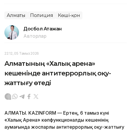
Алматы
Полиция
Көші-қон
Досбол Атажан
Авторлар
22:12, 05 Тамыз 2026
Алматының «Халық арена»
кешенінде антитеррорлық оқу-
жаттығу өтеді
АЛМАТЫ. KAZINFORM — Ертең, 6 тамыз күні
«Халық Арена» көпфункционалды кешенінің
аумағында жоспарлы антитеррорлық оқу-жаттығу