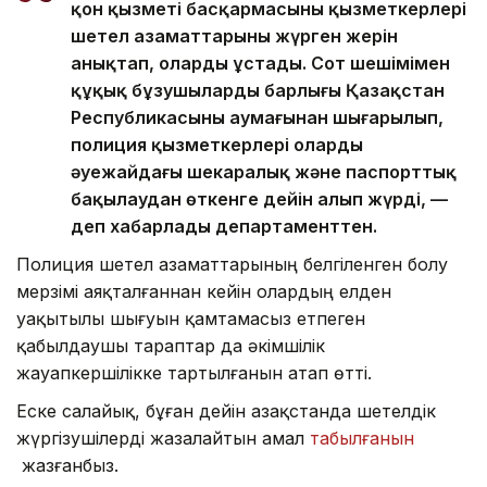
қон қызметі басқармасының қызметкерлері
шетел азаматтарының жүрген жерін
анықтап, оларды ұстады. Сот шешімімен
құқық бұзушылардың барлығы Қазақстан
Республикасының аумағынан шығарылып,
полиция қызметкерлері оларды
әуежайдағы шекаралық және паспорттық
бақылаудан өткенге дейін алып жүрді, —
деп хабарлады департаменттен.
Полиция шетел азаматтарының белгіленген болу
мерзімі аяқталғаннан кейін олардың елден
уақытылы шығуын қамтамасыз етпеген
қабылдаушы тараптар да әкімшілік
жауапкершілікке тартылғанын атап өтті.
Еске салайық, бұған дейін Қазақстанда шетелдік
жүргізушілерді жазалайтын амал
табылғанын
жазғанбыз.