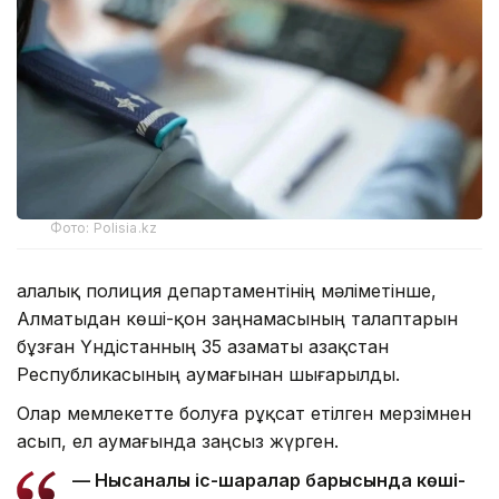
Фото: Polisia.kz
Қалалық полиция департаментінің мәліметінше,
Алматыдан көші-қон заңнамасының талаптарын
бұзған Үндістанның 35 азаматы Қазақстан
Республикасының аумағынан шығарылды.
Олар мемлекетте болуға рұқсат етілген мерзімнен
асып, ел аумағында заңсыз жүрген.
— Нысаналы іс-шаралар барысында көші-