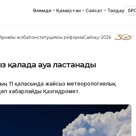
Әлемде
Қазақстан
Саясат
Талдау
SP
Арнайы жоба
Конституциялық реформа
Сайлау-2026
ыз қалада ауа ластанады
нның 11 қаласында жайсыз метеорологиялық
деп хабарлайды Қазгидромет.