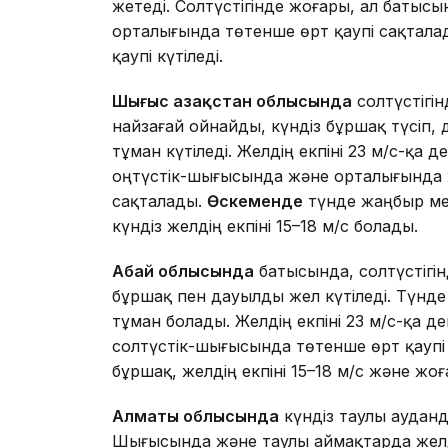
жетеді. Солтүстігінде жоғары, ал батысы
орталығында төтенше өрт қаупі сақтала
қаупі күтіледі.
Шығыс Қазақстан облысында
солтүстігі
найзағай ойнайды, күндіз бұршақ түсіп,
тұман күтіледі. Желдің екпіні 23 м/с-қа 
оңтүстік-шығысында және орталығында ж
сақталады.
Өскеменде
түнде жаңбыр мен
күндіз желдің екпіні 15–18 м/с болады.
Абай облысында
батысында, солтүстігін
бұршақ пен дауылды жел күтіледі. Түнде
тұман болады. Желдің екпіні 23 м/с-қа д
солтүстік-шығысында төтенше өрт қаупі
бұршақ, желдің екпіні 15–18 м/с және жоға
Алматы облысында
күндіз таулы аудан
Шығысында және таулы аймақтарда желдің