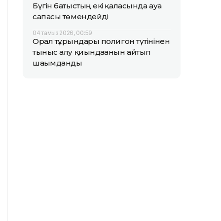
Бүгін батыстың екі қаласында ауа
сапасы төмендейді
04 тамыз 2026, 00:59
Орал тұрғындары полигон түтінінен
тыныс алу қиындағанын айтып
шағымданды