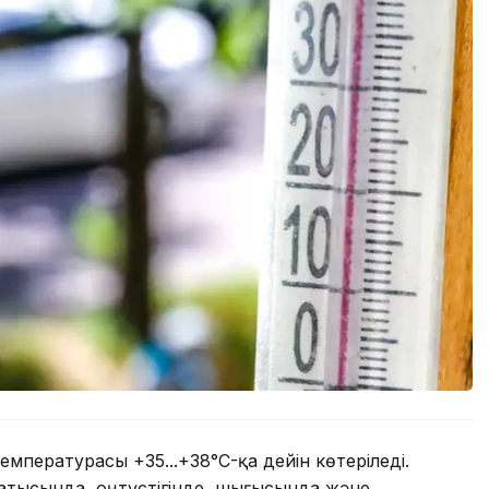
емпературасы +35...+38°C-қа дейін көтеріледі.
батысында, оңтүстігінде, шығысында және