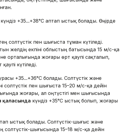
нған.
күндіз +35...+38°C аптап ыстық болады. Өңірде
ең солтүстік пен шығыста тұман күтіледі.
тын желдің екпіні облыстың батысында 15 м/с-қа
не орталығында жоғары өрт қаупі сақталып,
 қаупі күтіледі.
расы +35...+36°C болады. Солтүстік және
і солтүстік пен шығыста 15–20 м/с-қа дейін
лығында жоғары, ал оңтүстігі мен шығысында
н қаласында
күндіз +35°C ыстық болып, жоғары
аптап ыстық болады. Солтүстік-шығыс және
ң солтүстік-шығысында 15–18 м/с-қа дейін