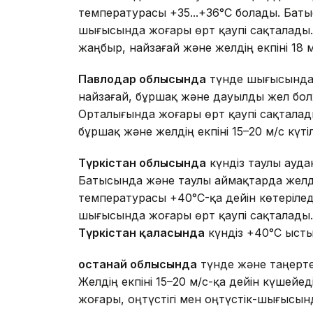
температурасы +35...+36°C болады. Баты
шығысында жоғары өрт қаупі сақталады
жаңбыр, найзағай және желдің екпіні 18 м/
Павлодар облысында
түнде шығысында,
найзағай, бұршақ және дауылды жел болж
Орталығында жоғары өрт қаупі сақтала
бұршақ және желдің екпіні 15–20 м/с күтіл
Түркістан облысында
күндіз таулы ауда
Батысында және таулы аймақтарда желдің 
температурасы +40°C-қа дейін көтерілед
шығысында жоғары өрт қаупі сақталады
Түркістан қаласында
күндіз +40°C ыстық
Қостанай облысында
түнде және таңертең
Желдің екпіні 15–20 м/с-қа дейін күшей
жоғары, оңтүстігі мен оңтүстік-шығысын