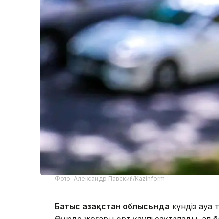
Фото: Александр Павский/Kazinform
Батыс Қазақстан облысында
күндіз ауа т
Өңірде жоғары өрт қаупі сақталады, ал 