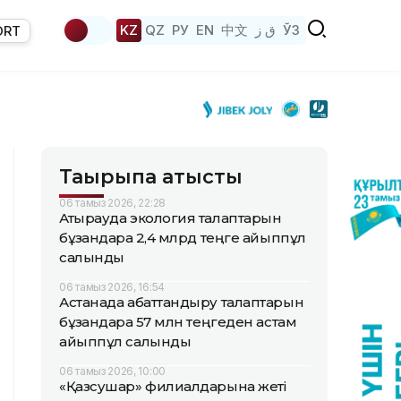
KZ
QZ
РУ
EN
中文
ق ز
ЎЗ
ORT
Тақырыпқа қатысты
06 тамыз 2026, 22:28
Атырауда экология талаптарын
бұзғандарға 2,4 млрд теңге айыппұл
салынды
06 тамыз 2026, 16:54
Астанада абаттандыру талаптарын
бұзғандарға 57 млн теңгеден астам
айыппұл салынды
06 тамыз 2026, 10:00
«Қазсушар» филиалдарына жеті