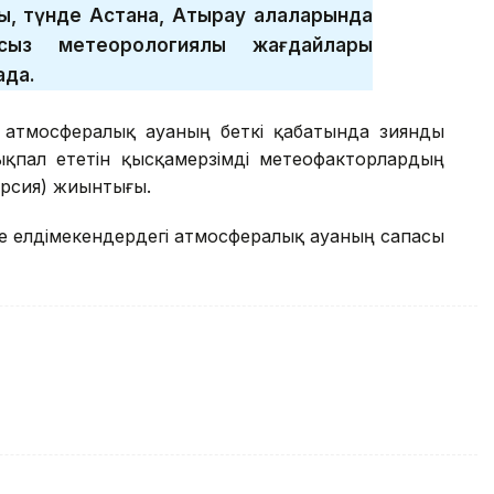
ы, түнде Астана, Атырау қалаларында
сыз метеорологиялық жағдайлары
ада.
- атмосфералық ауаның беткі қабатында зиянды
қпал ететін қысқамерзімді метеофакторлардың
ерсия) жиынтығы.
де елдімекендердегі атмосфералық ауаның сапасы