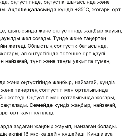
нда, оңтүстігінде, оңтүстік-шығысында және
ды.
Ақтөбе қаласында
күндіз +35°C, жоғары өрт
нде, шығысында және оңтүстігінде жаңбыр жауып,
 дауылды жел соғады. Түнде және таңертең
дейін жетеді. Облыстың солтүстік-батысында,
оғары, ал оңтүстігінде төтенше өрт қаупі
 найзағай, түнгі және таңғы уақытта тұман,
де және оңтүстігінде жаңбыр, найзағай, күндіз
 және таңертең солтүстігі мен орталығында
ейін жетеді. Оңтүстігі мен орталығында жоғары,
 сақталады.
Семейде
күндіз жаңбыр, найзағай,
ры өрт қаупі күтіледі.
дарда аздаған жаңбыр жауып, найзағай болады.
 екпіні 18 м/с-қа дейін күшейеді. Күндіз ауа