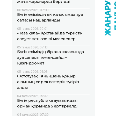
жаңа жерснаряд беріледі
06 тамыз 2026, 07:30
Бүгін еліміздің екі қаласында ауа
сапасы нашарлайды
05 тамыз 2026, 20:01
«Таза қала» Қостанайда: туристік
әлеует пен өзекті мәселелер
05 тамыз 2026, 07:16
Бүгін еліміздің бір ғана қаласында
ауа сапасы төмендейді –
Қазгидромет
05 тамыз 2026, 01:08
Фототұзақ Тянь-Шань қоңыр
аюының сирек сәттерін түсіріп
алды
04 тамыз 2026, 19:37
Бүгін республика аумағындағы
орман қорында 5 өрт тіркелді
04 тамыз 2026, 07:30