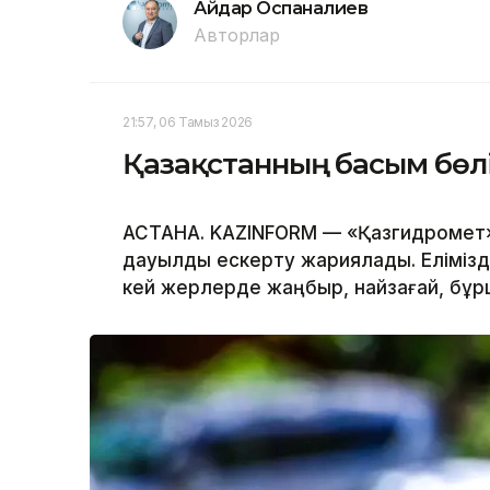
Айдар Оспаналиев
Авторлар
21:57, 06 Тамыз 2026
Қазақстанның басым бөлі
АСТАНА. KAZINFORM — «Қазгидромет»
дауылды ескерту жариялады. Елімізді
кей жерлерде жаңбыр, найзағай, бұрш