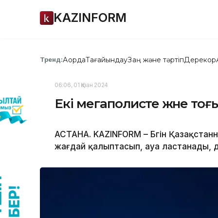
KAZINFORM
Ақорда
Тағайындау
Заң және тәртіп
Дерекқор
Тренд:
06:06, 01 Қазан 2024
Екі мегаполисте және тоғ
АСТАНА. KAZINFORM – Бүгін Қазақста
жағдай қалыптасып, ауа ластанады, 