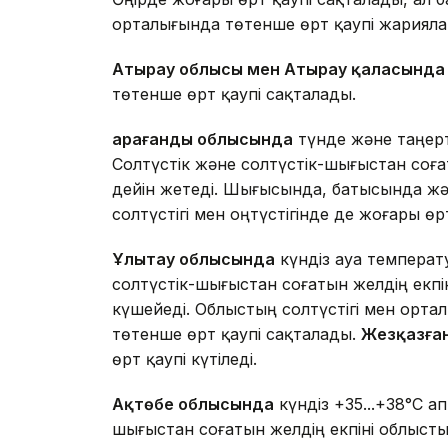
орталығында төтенше өрт қаупі жарияла
Атырау облысы мен Атырау қаласында
төтенше өрт қаупі сақталады.
Қарағанды облысында
түнде және таңерт
Солтүстік және солтүстік-шығыстан соға
дейін жетеді. Шығысында, батысында жә
солтүстігі мен оңтүстігінде де жоғары өрт
Ұлытау облысында
күндіз ауа температу
солтүстік-шығыстан соғатын желдің екпін
күшейеді. Облыстың солтүстігі мен орта
төтенше өрт қаупі сақталады.
Жезқазға
өрт қаупі күтіледі.
Ақтөбе облысында
күндіз +35...+38°C 
шығыстан соғатын желдің екпіні облысты