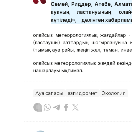
Семей, Риддер, Ақтөбе, Алмат
ауаның ластануының қолай
күтіледі», - делінген хабарлам
Қолайсыз метеорологиялық жағдайлар 
(ластаушы) заттардың шоғырлануына ы
(тымық ауа райы, жеңіл жел, тұман, инв
Қолайсыз метеорологиялық жағдай кезін
нашарлауы ықтимал.
Ауа сапасы
Қазгидромет
Экология