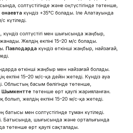
сында, солтүстігінде және оңтүстігінде төтенше,
.
Қонаевта
күндіз +35°C болады. Іле Алатауында
с күтіледі.
 күндіз солтүстігі мен шығысында жаңбыр,
анады. Желдің екпіні 15–20 м/с болады.
ды.
Павлодарда
күндіз өткінші жаңбыр, найзағай,
еді.
ндарда өткінші жаңбыр мен найзағай болады.
екпіні 15–20 м/с-қа дейін жетеді. Күндіз ауа
і. Облыстың басым бөлігінде төтенше,
.
Шымкентте
төтенше өрт қаупі жарияланған.
 болып, желдің екпіні 15–20 м/с-қа жетеді.
 батысы мен солтүстігінде тұман күтіледі.
еді. Батысында, шығысында және орталығында
да төтенше өрт қаупі сақталады.