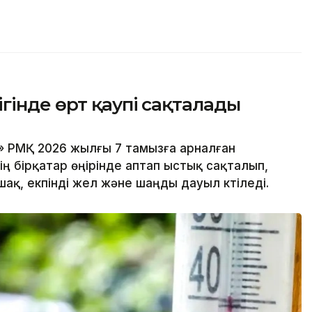
гінде өрт қаупі сақталады
 РМҚ 2026 жылғы 7 тамызға арналған
ң бірқатар өңірінде аптап ыстық сақталып,
ақ, екпінді жел және шаңды дауыл күтіледі.