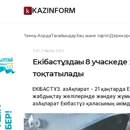
KAZINFORM
Ақорда
Тағайындау
Заң және тәртіп
Дерекқор
Тренд:
11:41, 21 Қаңтар 2023
Екібастұздағы 8 учаскед
тоқтатылады
ЕКІБАСТҰЗ. ҚазАқпарат - 21 қаңтарда
жабдықтау желілерінде жөндеу жұмы
ҚазАқпарат Екібастұз қаласының әкімд