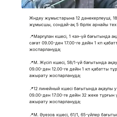
Жөндеу жұмыстарына 12 дәнекерлеуші, 18
жұмысшы, сондай-ақ 5 бірлік арнайы т
📍Марғұлан көшесі, 1 «а»-үй бағытында а
сағат 09.00-ден 17.00-ге дейін 1 көп қа
жоспарлануда;
⠀
📍М. Жүсіп көшесі, 58/1-үй бағытында ақ
09.00-ден 12.00-ге дейін 1 көп қабатты 
ажырату жоспарлануда;
⠀
📍12 линейный көшесі бағытында ақаулы 
09.00-ден 17.00-ге дейін 32 жеке тұрғы
ажырату жоспарлануда;
⠀
📍М. Әуезов көшесі, 61/1, 65-үйлер бағы