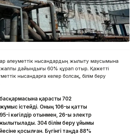
тар әлеуметтік нысандардың жылыту маусымына
ің жалпы дайындығы 60% құрап отыр. Қажетті
меттік нысандарға келер болсақ, білім беру
.
м басқармасына қарасты 702
жұмыс істейді. Оның 106-ы қатты
95-і көгілдір отынмен, 26-ы электр
жылытылады. 304 білім беру ұйымы
сіне қосылған. Бүгінгі таңда 88%