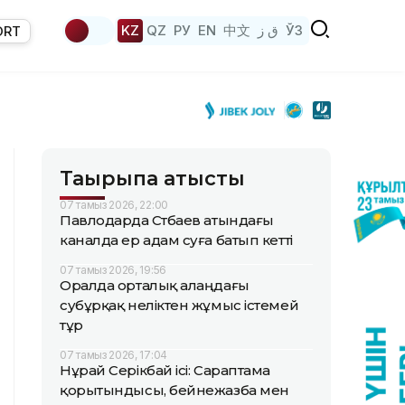
KZ
QZ
РУ
EN
中文
ق ز
ЎЗ
ORT
Тақырыпқа қатысты
07 тамыз 2026, 22:00
Павлодарда Сәтбаев атындағы
каналда ер адам суға батып кетті
07 тамыз 2026, 19:56
Оралда орталық алаңдағы
субұрқақ неліктен жұмыс істемей
тұр
07 тамыз 2026, 17:04
Нұрай Серікбай ісі: Сараптама
қорытындысы, бейнежазба мен