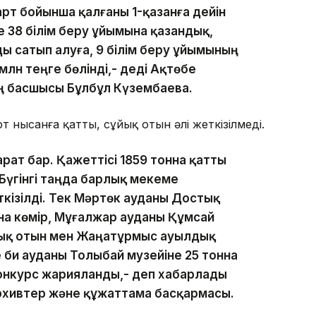
рт бойынша қалғаны 1-қазанға дейін
 38 білім беру ұйымына қазандық,
 сатып алуға, 9 білім беру ұйымының
лн теңге бөлінді,- деді Ақтөбе
ң басшысы Бұлбұл Күзембаева.
 нысанға қатты, сұйық отын әлі жеткізілмеді.
рат бар. Қажеттісі 1859 тонна қатты
 Бүгінгі таңда барлық мекеме
кізілді. Тек Мәртөк ауданы Достық
на көмір, Мұғалжар ауданы Құмсай
йық отын мен Жаңатұрмыс ауылдық
е би ауданы Толыбай музейіне 25 тонна
 конкурс жарияланды,- деп хабарлады
рхивтер және құжаттама басқармасы.