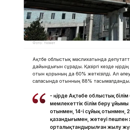
Фото: Үкімет
Ақтөбе облыстық мәслихатында депутат
дайындығын сұрады. Қазіргі кезде өңірд
отын қорының да 60% жеткізілді. Ал әлеу
саласында отынның 88% тасымалданды
- Өңірде Ақтөбе облыстық білі
мемлекеттік білім беру ұйымы 
отынмен, 14-і сұйық отынмен, 2
қазандығымен, жетеуі пешпен 
орталықтандырылған жылу жүйе