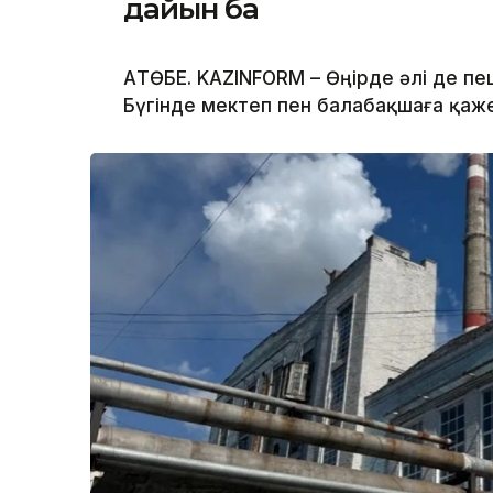
дайын ба
АҚТӨБЕ. KAZINFORM – Өңірде әлі де пе
Бүгінде мектеп пен балабақшаға қа