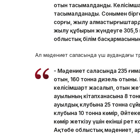
отын тасымалданды. Келісімша
тасымалданады. Сонымен бірге
сорғы, жылу алмастырғыштарды
жылу құбырын жүндеуге 305,5 м
облыстық білім басқармасыны
Ал мәдениет саласында үш аудандағы төрт
- Мәдениет саласында 235 ғима
отын, 160 тонна дизель отыны.
келісімшарт жасалып, отын жет
ауылының кітапханасына 8 тон
ауылдық клубына 25 тонна сұ
клубына 10 тонна көмір, Әйтек
көмір жеткізу үшін екінші рет
Ақтөбе облыстық мәдениет, а