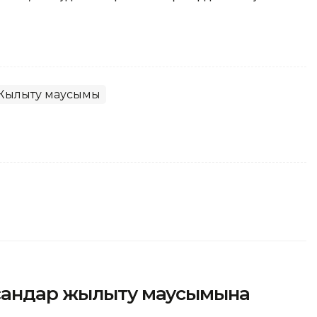
Жылыту маусымы
ысандар жылыту маусымына