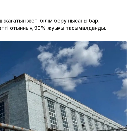
ш жағатын жеті білім беру нысаны бар.
жетті отынның 90% жуығы тасымалданды.