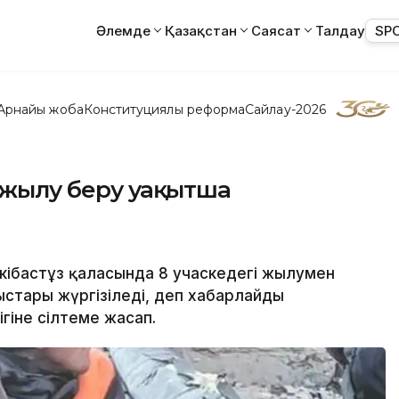
Әлемде
Қазақстан
Саясат
Талдау
SP
Арнайы жоба
Конституциялық реформа
Сайлау-2026
е жылу беру уақытша
 Екібастұз қаласында 8 учаскедегі жылумен
стары жүргізіледі, деп хабарлайды
ігіне сілтеме жасап.