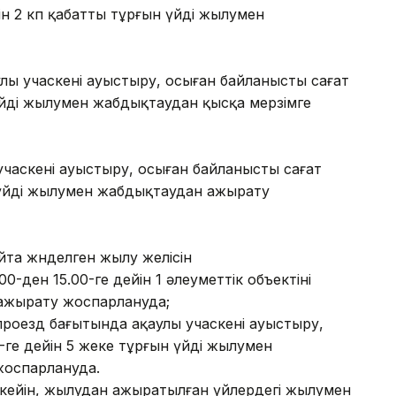
ін 2 көп қабатты тұрғын үйді жылумен
улы учаскені ауыстыру, осыған байланысты сағат
 үйді жылумен жабдықтаудан қысқа мерзімге
учаскені ауыстыру, осыған байланысты сағат
н үйді жылумен жабдықтаудан ажырату
йта жөнделген жылу желісін
0-ден 15.00-ге дейін 1 әлеуметтік объектіні
ажырату жоспарлануда;
проезд бағытында ақаулы учаскені ауыстыру,
-ге дейін 5 жеке тұрғын үйді жылумен
жоспарлануда.
кейін, жылудан ажыратылған үйлердегі жылумен