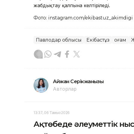
жабдықтау қалпына келтіріледі.
Фото: instagram.com/ekibastuz_akimdigi
Павлодар облысы
Екібастұз
Қоғам
Айжан Серікжанқызы
Авторлар
13:37, 06 Тамыз 2026
Ақтөбеде әлеуметтік н