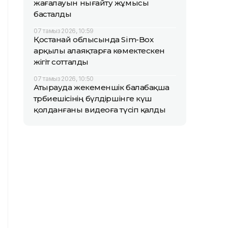
жағалауын нығайту жұмысы
басталды
07 тамыз 2026, 10:59
Қостанай облысында Sim-Box
арқылы алаяқтарға көмектескен
жігіт сотталды
07 тамыз 2026, 10:50
Атырауда жекеменшік балабақша
тәрбиешісінің бүлдіршінге күш
қолданғаны видеоға түсіп қалды