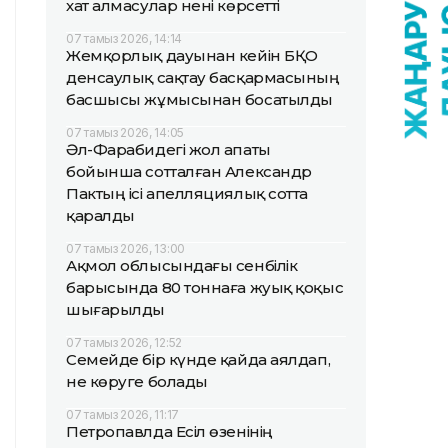
хат алмасулар нені көрсетті
07 тамыз 2026, 14:14
Жемқорлық дауынан кейін БҚО
денсаулық сақтау басқармасының
басшысы жұмысынан босатылды
07 тамыз 2026, 14:05
Әл-Фарабидегі жол апаты
бойынша сотталған Александр
Пактың ісі апелляциялық сотта
қаралды
07 тамыз 2026, 13:00
Ақмол облысындағы сенбілік
барысында 80 тоннаға жуық қоқыс
шығарылды
07 тамыз 2026, 12:52
Семейде бір күнде қайда аялдап,
не көруге болады
07 тамыз 2026, 11:17
Петропавлда Есіл өзенінің