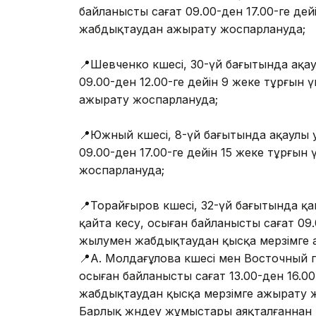
байланысты сағат 09.00-ден 17.00-ге дей
жабдықтаудан ажырату жоспарлануда;
⠀
📍Шевченко көшесі, 30-үй бағытында ақа
09.00-ден 12.00-ге дейін 9 жеке тұрғын
ажырату жоспарлануда;
⠀
📍Южный көшесі, 8-үй бағытында ақаулы 
09.00-ден 17.00-ге дейін 15 жеке тұрғы
жоспарлануда;
⠀
📍Торайғыров көшесі, 32-үй бағытында қа
қайта кесу, осыған байланысты сағат 09.0
жылумен жабдықтаудан қысқа мерзімге 
📍А. Молдағұлова көшесі мен Восточный 
осыған байланысты сағат 13.00-ден 16.00
жабдықтаудан қысқа мерзімге ажырату 
Барлық жөндеу жұмыстары аяқталғаннан 