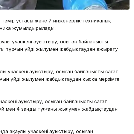
 темір ұстасы және 7 инженерлік-техникалық
ехника жұмылдырылады.
қаулы учаскені ауыстыру, осыған байланысты
батты тұрғын үйді жылумен жабдықтаудан ажырату
аулы учаскені ауыстыру, осыған байланысты сағат
тұрғын үйді жылумен жабдықтаудан қысқа мерзімге
учаскені ауыстыру, осыған байланысты сағат
н үй мен 4 заңды тұлғаны жылумен жабдықтаудан
тында ақаулы учаскені ауыстыру, осыған