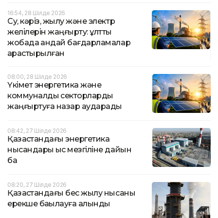
16:54, 28 Шілде 2026
Су, кәріз, жылу және электр
желілерін жаңғырту: ұлттық
жобада қандай бағдарламалар
қарастырылған
08:00, 28 Шілде 2026
Үкімет энергетика және
коммуналдық секторларды
жаңғыртуға назар аударады
08:42, 27 Шілде 2026
Қазақстандағы энергетика
нысандары қыс мезгіліне дайын
ба
08:20, 27 Шілде 2026
Қазақстандағы бес жылу нысаны
ерекше бақылауға алынды