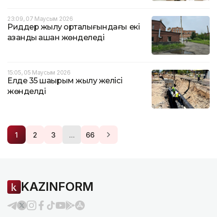
23:09, 07 Маусым 2026
Риддер жылу орталығындағы екі
қазандық қашан жөнделеді
15:05, 05 Маусым 2026
Елде 35 шақырым жылу желісі
жөнделді
…
1
2
3
66
KAZINFORM