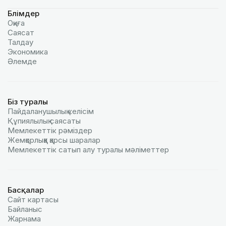
Бөлімдер
Оқиға
Саясат
Талдау
Экономика
Әлемде
Біз туралы
Пайдаланушылық келiciм
Құпиялылық саясаты
Мемлекеттік рәміздер
Жемқорлыққа қарсы шаралар
Мемлекеттік сатып алу туралы мәлiметтер
Басқалар
Сайт картасы
Байланыс
Жарнама