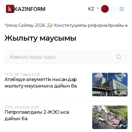
KAZINFORM
KZ
Сайлау-2026
Конституциялық реформа
Арнайы жо
Тренд:
Жылыту маусымы
13:37, 06 Тамыз 2026
Ақтөбеде әлеуметтік нысандар
жылыту маусымына дайын ба
11:06, 29 Шілде 2026
Петропавлдағы 2-ЖЭО қысқа
дайын ба