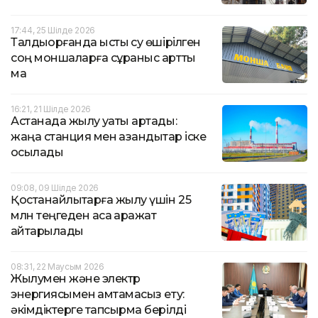
17:44, 25 Шілде 2026
Талдықорғанда ыстық су өшірілген
соң моншаларға сұраныс артты
ма
16:21, 21 Шілде 2026
Астанада жылу қуаты артады:
жаңа станция мен қазандықтар іске
қосылады
09:08, 09 Шілде 2026
Қостанайлықтарға жылу үшін 25
млн теңгеден аса қаражат
қайтарылады
08:31, 22 Маусым 2026
Жылумен және электр
энергиясымен қамтамасыз ету:
әкімдіктерге тапсырма берілді