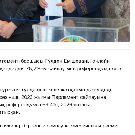
ртаменті басшысы Гүлден Емішеваның онлайн-
сқандардың 78,2%-ы сайлау мен референдумдарға
ң тұрақты түрде өсіп келе жатқанын дәлелдеді.
 сөзінше, 2023 жылғы Парламент сайлауына
ық референдумға 63,4%, 2026 жылғы
атысқан.
нәтижелері Орталық сайлау комиссиясының ресми