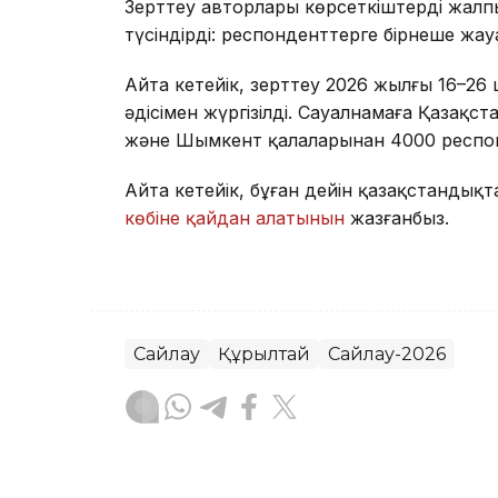
Зерттеу авторлары көрсеткіштердің жал
түсіндірді: респонденттерге бірнеше жауа
Айта кетейік, зерттеу 2026 жылғы 16–26 
әдісімен жүргізілді. Сауалнамаға Қазақс
және Шымкент қалаларынан 4000 респо
Айта кетейік, бұған дейін қазақстанды
көбіне қайдан алатынын
жазғанбыз.
Сайлау
Құрылтай
Сайлау-2026