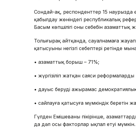
Сондай-ақ, респонденттер 15 наурызда 
қабылдау жөніндегі республикалық рефер
Басым көпшілігің оның себебін азаматтық 
Толығырақ айтқанда, сауалнамаға жауа
қатысуының негізгі себептері ретінде мы
• азаматтық борыш – 71%;
• жүргізіліп жатқан саяси реформалардың
• дауыс беруді ажырамас демократиялық
• сайлауға қатысуға мүмкіндік беретін жа
Гүлден Емішеваның пікірінше, азаматтар
да дәл осы факторлар ықпал етуі мүмкін.