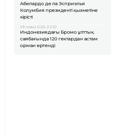
Абелардо де ла Эсприэлья
Колумбия президенті қызметіне
кірісті
08 тамыз 2026, 03:50
Индонезиядағы Бромо ұлттық
саябағында 120 гектардан астам
орман өртенді