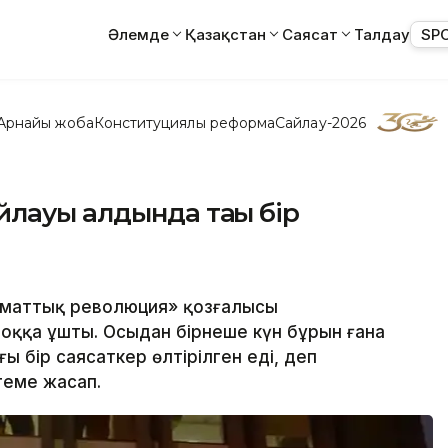
Әлемде
Қазақстан
Саясат
Талдау
SP
Арнайы жоба
Конституциялық реформа
Сайлау-2026
лауы алдында тағы бір
заматтық революция» қозғалысы
а оққа ұшты. Осыдан бірнеше күн бұрын ғана
ы бір саясаткер өлтірілген еді, деп
теме жасап.