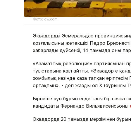
Фото: dw.com
Эквадордың Эсмеральдас провинциясын
қозғалысының жетекшісі Педро Брионесті ү
хабарлады дүйсенбі, 14 тамызда оның па
«Азаматтық революция» партиясынан пре
туыстарына көңіл айтты. «Эквадор ең қан
зомбылық кезінде қаза тапқан әріптесім 
ортақпын», - деп жазды ол Х (бұрынғы Tw
Бірнеше күн бұрын елде тағы бір саясатк
кандидаты Фернандо Вильявисенсьоны
Эквадорда 20 тамызда мерзімінен бұрын 