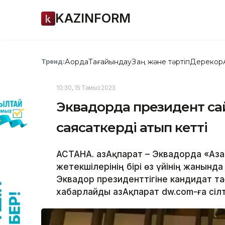
KAZINFORM
Ақорда
Тағайындау
Заң және тәртіп
Дерекқор
Тренд:
10:30, 15 Тамыз 2023
Эквадорда президент сай
саясаткерді атып кетті
АСТАНА. ҚазАқпарат – Эквадорда «А
жетекшілерінің бірі өз үйінің жанынд
Эквадор президенттігіне кандидат тағ
хабарлайды ҚазАқпарат dw.com-ға сіл