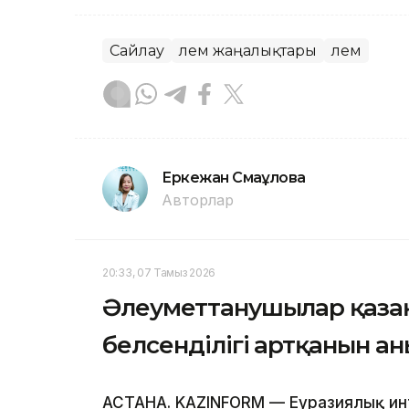
Сайлау
Әлем жаңалықтары
Әлем
Еркежан Смағұлова
Авторлар
20:33, 07 Тамыз 2026
Әлеуметтанушылар қаза
белсенділігі артқанын а
АСТАНА. KAZINFORM — Еуразиялық инт