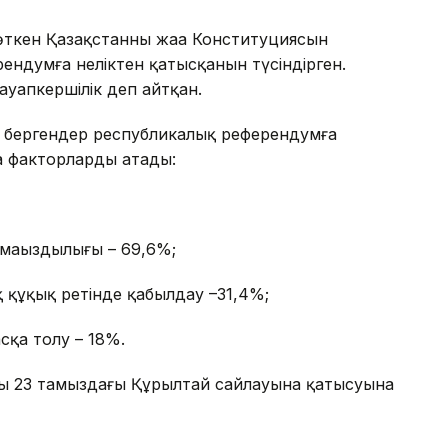
өткен Қазақстанның жаңа Конституциясын
ендумға неліктен қатысқанын түсіндірген.
жауапкершілік деп айтқан.
п бергендер республикалық референдумға
на факторларды атады:
 маңыздылығы – 69,6%;
 құқық ретінде қабылдау –31,4%;
сқа толу – 18%.
дың 23 тамыздағы Құрылтай сайлауына қатысуына