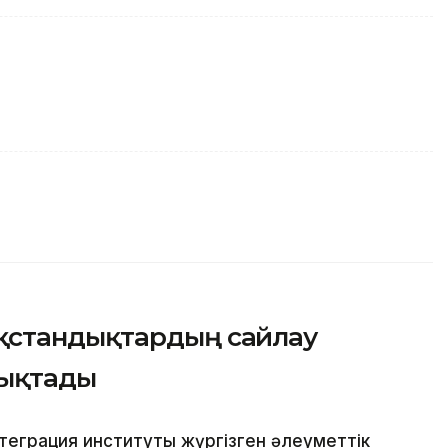
қстандықтардың сайлау
нықтады
еграция институты жүргізген әлеуметтік