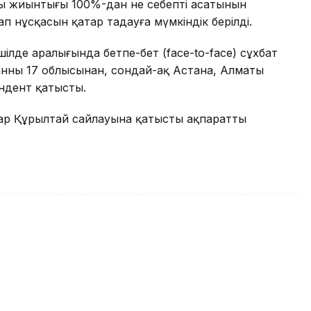
пы жиынтығы 100%-дан не себепті асатынын
п нұсқасын қатар таңдауға мүмкіндік берілді.
шілде аралығында бетпе-бет (face-to-face) сұхбат
танның 17 облысынан, сондай-ақ Астана, Алматы
ндент қатысты.
қтар Құрылтай сайлауына қатысты ақпаратты