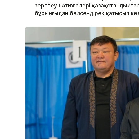
зерттеу нәтижелері қазақстандықтар
бұрынғыдан белсендірек қатысып кел