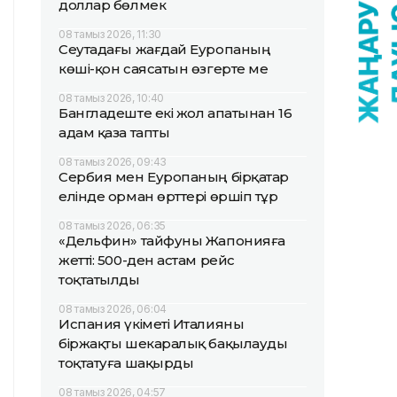
доллар бөлмек
08 тамыз 2026, 11:30
Сеутадағы жағдай Еуропаның
көші-қон саясатын өзгерте ме
08 тамыз 2026, 10:40
Бангладеште екі жол апатынан 16
адам қаза тапты
08 тамыз 2026, 09:43
Сербия мен Еуропаның бірқатар
елінде орман өрттері өршіп тұр
08 тамыз 2026, 06:35
«Дельфин» тайфуны Жапонияға
жетті: 500-ден астам рейс
тоқтатылды
08 тамыз 2026, 06:04
Испания үкіметі Италияны
біржақты шекаралық бақылауды
тоқтатуға шақырды
08 тамыз 2026, 04:57