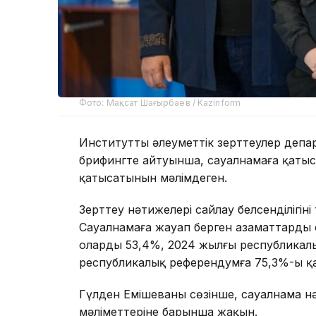
Фото: Мақсат Шағырбаев / Kazinform
Институттың әлеуметтік зерттеулер депа
брифингте айтуынша, сауалнамаға қаты
қатысатынын мәлімдеген.
Зерттеу нәтижелері сайлау белсенділігіні
Сауалнамаға жауап берген азаматтардың
олардың 53,4%, 2024 жылғы республикал
республикалық референдумға 75,3%-ы қ
Гүлден Емішеваның сөзінше, сауалнама 
мәліметтеріне барынша жақын.