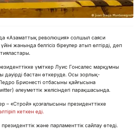
да «Азаматтық революция» солшыл саяси
йінің жанында белгісіз біреулер атып өлтірді, деп
ртияластары.
зиденттікке үміткер Луис Гонсалес марқұмның
ды дәуірді бастан өткеруде. Осы зорлық-
Педро Брионестің отбасының қайғысына
itter) әлеуметтік желісіндегі парақшасында.
ер – «Строй» қозғалысының президенттікке
өлтіріп кеткен еді.
президенттік және парламенттік сайлау өтеді.