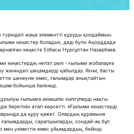
түріндегі жаңа элементті құруды қолдаймын.
ылыми кеңестер болады», деді бүгін Ақорддада
 арналған кеңесте Елбасы Нұрсұлтан Назарбаев.
кеңестердің негізгі рөлі - ғылыми жобаларға
ру жөніндегі шешімдерді қабылдау. Яғни, басты
еттік шенеунік емес, ғалымдар анықтайтын
ешімі бойынша бөлінеді.
ұрылуы ғылымға әкімшілік килігулерді нақты
ік беретінін атап көрсетті. «Ғылыми кеңестерді
арында да құру қажет. Олардың құрамына
 ғалымдарды, сарапшыларды, сондай-ақ бұл
 мен үкіметтік емес ұйымдардың, бейінді