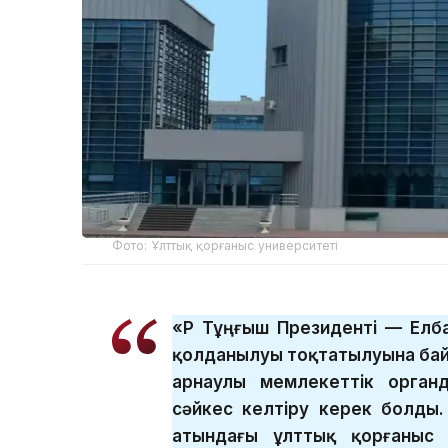
Фото: Ұлттық қорғаныс университеті
«ҚР Тұңғыш Президенті — Ел
қолданылуы тоқтатылуына бай
арнаулы мемлекеттік орган
сәйкес келтіру керек болды.
атындағы ұлттық қорғаныс 