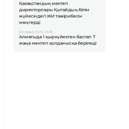
Қазақстандық мектеп
директорлары Қытайдың білім
жүйесіндегі ЖИ тәжірибесін
меңгерді
06 тамыз 2026, 16:55
Алматыда 1 қыркүйектен бастап 7
жаңа мектеп қолданысқа беріледі