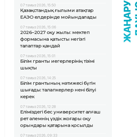
07 тамыз 2026, 15:50
Қазақстандық ғылыми атақтар
ЕАЭО елдерінде мойындалады
07 тамыз 2026, 15:06
2026–2027 оқу жылы: мектеп
формасына қатысты негізгі
талаптар қандай
07 тамыз 2026, 15:01
Білім гранты иегерлерінің тізімі
шықты
07 тамыз 2026, 14:25
Білім грантының нәтижесі бүгін
шығады: талапкерлер нені білуі
керек
07 тамыз 2026, 12:28
Еліміздегі бес университет алғаш
рет әлемнің үздік жоғары оқу
орындары қатарына қосылды
07 тамыз 2026, 09:33