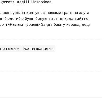
қажет», деді Н. Назарбаев.
енеуніктің килігуінсіз ғылыми грантты алуға
н бірден-бір буын болуы тиістігін қадап айтты.
рін «Ғылым туралы» Заңда бекіту керек», деді
әне ғылым
Басты жаңалық