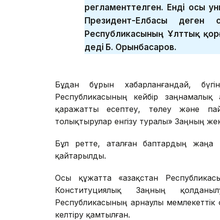
регламенттелген. Енді осы ун
Президент-Елбасы деген с
Республикасының Ұлттық қор
деді Б. Орынбасаров.
Бұдан бұрын хабарланғандай, бүг
Республикасының кейбір заңнамалық а
қаражатты есептеу, төлеу және пай
толықтырулар енгізу туралы» Заңның же
Бұл ретте, аталған баптардың жаңа 
қайтарылды.
Осы құжатта «Қазақстан Республика
Конституциялық Заңның қолданыл
Республикасының арнаулы мемлекеттік
келтіру қамтылған.