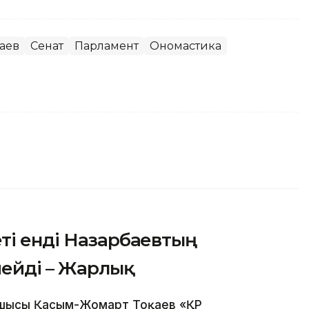
аев
Сенат
Парламент
Ономастика
ті енді Назарбаевтың
мейді – Жарлық
сшысы Қасым-Жомарт Тоқаев «ҚР