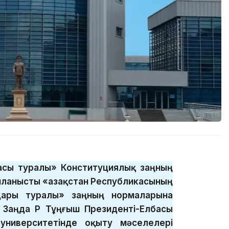
басы туралы» Конституциялық заңның
ланысты «Қазақстан Республикасының
дары туралы» заңның нормаларына
 Заңда ҚР Тұңғыш Президенті-Елбасы
университетінде оқыту мәселелері