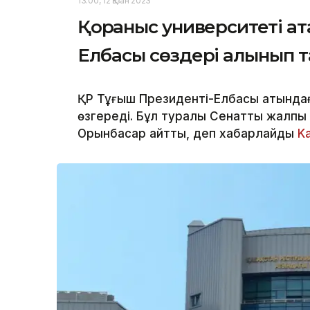
13:00, 12 Қазан 2023
Қорғаныс университеті а
Елбасы сөздері алынып 
ҚР Тұңғыш Президенті-Елбасы атындағ
өзгереді. Бұл туралы Сенаттың жалпы
Орынбасар айтты, деп хабарлайды
K