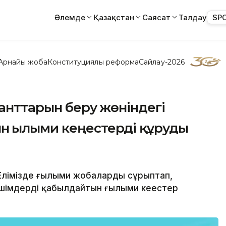
Әлемде
Қазақстан
Саясат
Талдау
SP
Арнайы жоба
Конституциялық реформа
Сайлау-2026
ранттарын беру жөніндегі
 ғылыми кеңестерді құруды
 - Елімізде ғылыми жобаларды сұрыптап,
шімдерді қабылдайтын ғылыми кеңестер