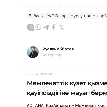
Елбасы
ЖОО-лар
Нұрсұлтан Назарб
Руслан Ғаббасов
Авторлар
21:13, 24 Шілде 2023
Мемлекеттік күзет қызме
қауіпсіздігіне жауап бер
АСТАНА. ҚазАқпарат – Мемлекет ба