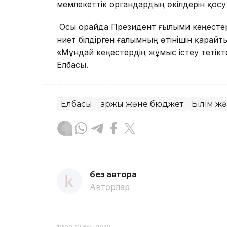
мемлекеттік органдардың өкілдерін қосу 
Осы орайда Президент ғылыми кеңестер ш
ниет білдірген ғалымның өтінішін қарайты
«Мұндай кеңестердің жұмыс істеу тетікте
Елбасы.
Елбасы
Қаржы және бюджет
Білім ж
без автора
Авторлар