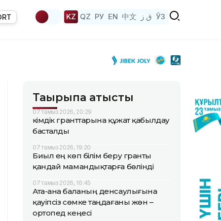
KZ
QZ
РУ
EN
中文
ق ز
ЎЗ
ORT
Тақырыпқа қатысты
07 тамыз 2026, 20:29
Әкімдік гранттарына құжат қабылдау
басталды
07 тамыз 2026, 19:20
Биыл ең көп білім беру гранты
қандай мамандықтарға бөлінді
07 тамыз 2026, 16:45
Ата-ана баланың денсаулығына
қауіпсіз сөмке таңдағаны жөн –
ортопед кеңесі