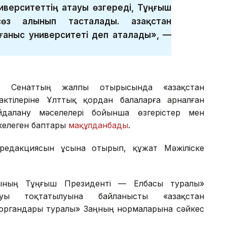
иверситеттің атауы өзгереді, Тұңғыш
өз алынып тасталады. Қазақстан
ғаныс университеті деп аталады», —
ін Сенаттың жалпы отырысында «Қазақстан
ктілеріне Ұлттық қордан балаларға арналған
далану мәселелері бойынша өзгерістер мен
келеген баптары
мақұлданбады
.
редакциясын ұсына отырып, құжат Мәжіліске
сының Тұңғыш Президенті — Елбасы туралы»
уы тоқтатылуына байланысты «Қазақстан
 органдары туралы» Заңның нормаларына сәйкес