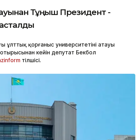
тауынан Тұңғыш Президент -
тасталды
ы ұлттық қорғаныс университетінің атауы
 отырысынан кейін депутат Бекбол
azinform
тілшісі.