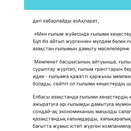
деп хабарлайды ҚазАқпарат,
«Мен ғылым жүйесінде ғылыми кеңестер 
Бұл біз айтып жүргеннен мүлдем бөлек ғ
Қазақстан ғылымын дамыту мәселелеріне
Мемлекет басшысының айтуынша, ғылыми 
сұрыптау жүргізіп, ғылым гранттарын бе
идея - ғылымға қажетті қаржыны мемлек
болады, сөйтіп ол ғылыми кеңестердің ш
Елбасы Қазақстанда ғылыми кеңестердің қ
ажыратуға әрі ғылымды дамытуға мүмкінд
сондай-ақ экономиканың маңызды салал
қазақстандық ғалымдарды, халықаралық
бағытта жұмыс істеп жүрген компаниялар