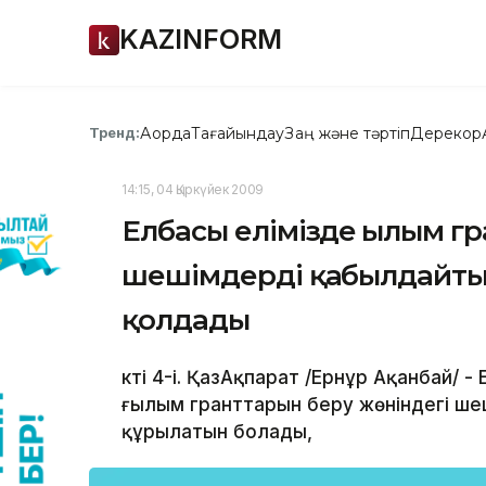
KAZINFORM
Ақорда
Тағайындау
Заң және тәртіп
Дерекқор
Тренд:
14:15, 04 Қыркүйек 2009
Елбасы елімізде ғылым г
шешімдерді қабылдайтын
қолдады
ктің 4-і. ҚазАқпарат /Ернұр Ақанбай/
ғылым гранттарын беру жөніндегі ше
құрылатын болады,