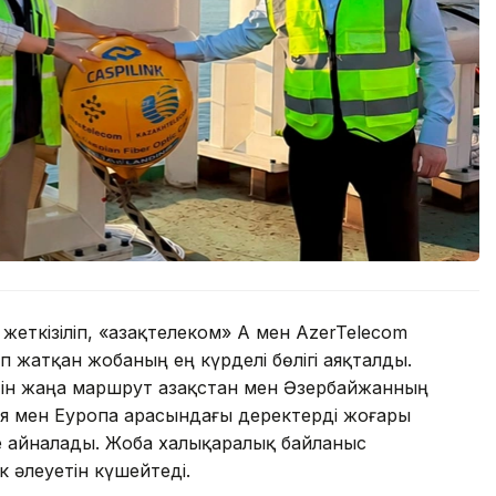
жеткізіліп, «Қазақтелеком» АҚ мен AzerTelecom
п жатқан жобаның ең күрделі бөлігі аяқталды.
ін жаңа маршрут Қазақстан мен Әзербайжанның
ия мен Еуропа арасындағы деректерді жоғары
ге айналады. Жоба халықаралық байланыс
ік әлеуетін күшейтеді.