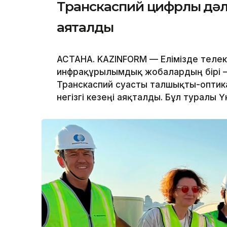
Транскаспий цифрлық дәлі
аяқталды
АСТАНА. KAZINFORM — Елімізде телек
инфрақұрылымдық жобалардың бірі – 
Транскаспий суасты талшықты-оптик
негізгі кезеңі аяқталды. Бұл туралы Ү