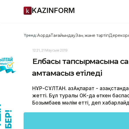
KAZINFORM
Ақорда
Тағайындау
Заң және тәртіп
Дерекқор
Тренд:
12:21, 21 Маусым 2019
Елбасы тапсырмасына сай 
қамтамасыз етіледі
НҰР-СҰЛТАН. ҚазАқпарат - Қазақстанд
жетті. Бұл туралы ОКҚ-да өткен баспа
Бозымбаев мәлім етті, деп хабарлайды