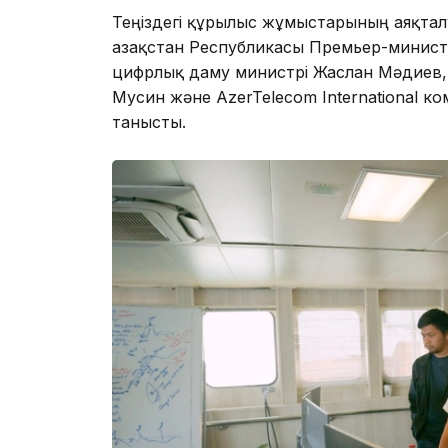
Теңіздегі құрылыс жұмыстарының аяқтал
Қазақстан Республикасы Премьер-минис
цифрлық даму министрі Жаслан Мәдиев, 
Мусин және AzerTelecom International 
танысты.