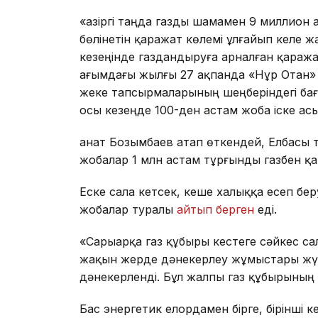
«Қазіргі таңда газды шамамен 9 миллио
бөлінетін қаражат көлемі ұлғайып келе ж
кезеңінде газдандыруға арналған қаража
ағымдағы жылғы 27 ақпанда «Нұр Отан» 
жеке тапсырмаларының шеңберіндегі бағд
осы кезеңде 100-ден астам жоба іске ас
Қанат Бозымбаев атап өткендей, Елбасы
жобалар 1 млн астам тұрғынды газбен қа
Еске сала кетсек, кеше халыққа есеп бе
жобалар туралы
айтып берген
еді.
«Сарыарқа газ құбыры кестеге сәйкес са
жақын жерде дәнекерлеу жұмыстары жүргі
дәнекерленді. Бұл жалпы газ құбырының 
Бас энергетик елордамен бірге, бірінші к