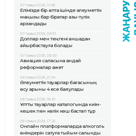
07 тамыз 2026, 11:08
Елімізде бір апта ішінде әлеуметтік
маңызы бар бірқатар азық-түлік
арзандады
07 тамыз 2026, 08:51
Доллар мен теңгені қаншадан
айырбастауға болады
07 тамыз 2026, 08:00
Авиация саласына қандай
реформалар қажет
06 тамыз 2026, 21:24
Әлеуметтік тауарлар бағасының
өсу қарқыны 4 есе баяулады
06 тамыз 2026, 19:41
Ұлттық тауарлар каталогында киім-
кешек пен көлік көш бастап тұр
06 тамыз 2026, 17:25
Онлайн платформаларда алкоголь
өнімдерін сатуға тыйым салынды