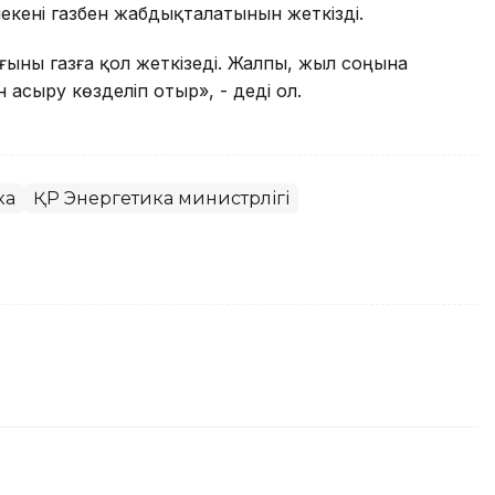
екені газбен жабдықталатынын жеткізді.
ыны газға қол жеткізеді. Жалпы, жыл соңына
 асыру көзделіп отыр», - деді ол.
ка
ҚР Энергетика министрлігі