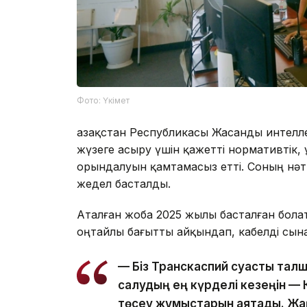
Фото: Үкімет
Қазақстан Республикасы Жасанды интелл
жүзеге асыру үшін қажетті нормативтік
орындалуын қамтамасыз етті. Соның нәти
жедел басталды.
Аталған жоба 2025 жылы басталған болат
оңтайлы бағытты айқындап, кабелді сына
— Біз Транскаспий суасты талш
салудың ең күрделі кезеңін — К
төсеу жұмыстарын аяқтадық. Ж