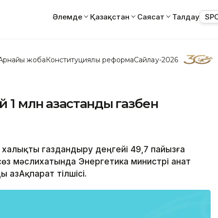
Әлемде
Қазақстан
Саясат
Талдау
SP
Арнайы жоба
Конституциялық реформа
Сайлау-2026
1 млн қазақстандық газбен
а халықты газдандыру деңгейі 49,7 пайызға
сөз мәслихатында Энергетика министрі Қанат
 ҚазАқпарат тілшісі.