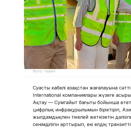
Фото: Үкімет
Суасты кабелі Қазақстан жағалауына сәтті 
International компаниялары жүзеге асыры
Ақтау — Сумгайыт бағыты бойынша өтет
цифрлық инфрақұрылымын біріктіріп, Аз
жылдамдықпен тікелей жеткізетін дәліз
сенімділігін арттырып, екі елдің транзитт