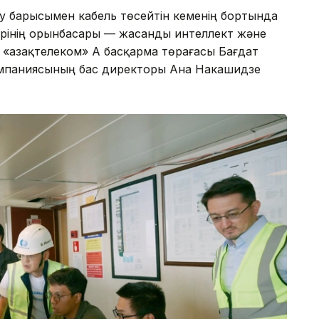
у барысымен кабель төсейтін кеменің бортында
трінің орынбасары — жасанды интеллект және
«Қазақтелеком» АҚ басқарма төрағасы Бағдат
компаниясының бас директоры Ана Накашидзе