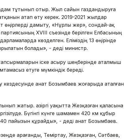
н адам тұтынып отыр. Жыл сайын газдандыруға
атқанын атап өту керек. 2019-2021 жылдар
т өңірлерді дамыту, «Нұрлы жер», сондай-ақ
партиясының XVIII съезінде берілген Елбасының
арламаларда көзделген. Еліміздің 13 өңірінде
ырылатын болады», - деді министр.
 тапсырмаларын іске асыру шеңберінде аталмыш
мтамасыз етуге мүмкіндік береді.
ру кездесуінде Қанат Бозымбаев жоғарыда аталған
лынып жатыр. Қазіргі уақытта Жезқазған қаласына
зілуде. Бүгінгі күнге шамамен 420 км құбыр
40 пайызын құрайды», - деді Қанат Бозымбаев.
езеңде Қарағанды, Теміртау, Жезқазған, Сәтбаев,