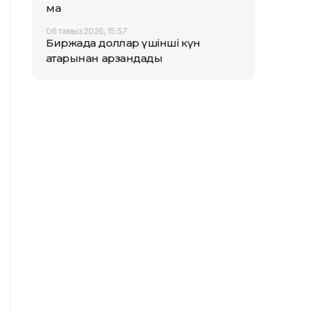
ма
06 тамыз 2026, 15:57
Биржада доллар үшінші күн
қатарынан арзандады