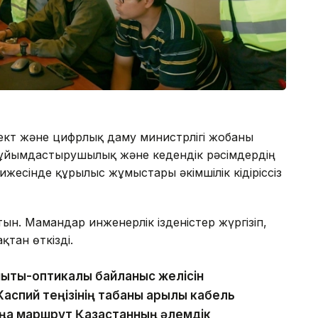
ект және цифрлық даму министрлігі жобаны
, ұйымдастырушылық және кедендік рәсімдердің
жесінде құрылыс жұмыстары әкімшілік кідіріссіз
ын. Мамандар инженерлік ізденістер жүргізіп,
қтан өткізді.
ықты-оптикалық байланыс желісін
аспий теңізінің табаны арқылы кабель
аңа маршрут Қазақстанның әлемдік