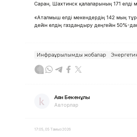
Саран, Шахтинск қалаларының 171 елді м
«Аталмыш елді мекендердің 142 мың тұрғ
дейін елдің газдандыру деңгейін 50%-дан
Инфрақұрылымдық жобалар
Энергети
Аян Бекенұлы
Авторлар
17:05, 05 Тамыз 2026