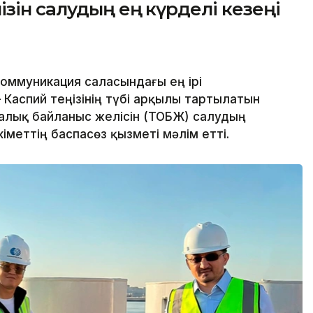
зін салудың ең күрделі кезеңі
оммуникация саласындағы ең ірі
Каспий теңізінің түбі арқылы тартылатын
алық байланыс желісін (ТОБЖ) салудың
кіметтің баспасөз қызметі мәлім етті.