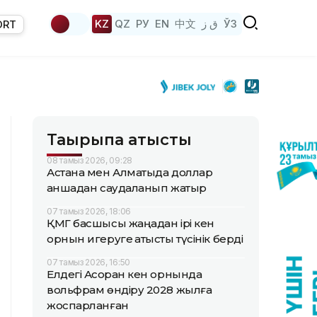
KZ
QZ
РУ
EN
中文
ق ز
ЎЗ
ORT
Тақырыпқа қатысты
08 тамыз 2026, 09:28
Астана мен Алматыда доллар
қаншадан саудаланып жатыр
07 тамыз 2026, 18:06
ҚМГ басшысы жаңадан ірі кен
орнын игеруге қатысты түсінік берді
07 тамыз 2026, 16:50
Елдегі Ақсоран кен орнында
вольфрам өндіру 2028 жылға
жоспарланған