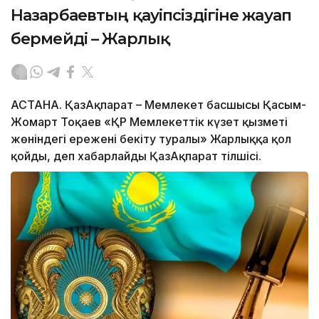
Назарбаевтың қауіпсіздігіне жауап
бермейді – Жарлық
АСТАНА. ҚазАқпарат – Мемлекет басшысы Қасым-
Жомарт Тоқаев «ҚР Мемлекеттік күзет қызметі
жөніндегі ережені бекіту туралы» Жарлыққа қол
қойды, деп хабарлайды ҚазАқпарат тілшісі.