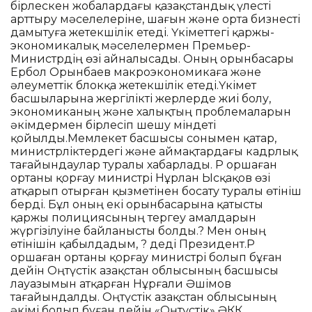
бірлескен жобалардағы қазақстандық үлесті
арттыру мәселелеріне, шағын және орта бизнесті
дамытуға жетекшілік етеді. Үкіметтегі қаржы-
экономикалық мәселелермен Премьер-
Министрдің өзі айналысады. Оның орынбасары
Ербол Орынбаев макроэкономикаға және
әлеуметтік блокқа жетекшілік етеді.Үкімет
басшыларына жергілікті жерлерде жиі болу,
экономиканың және халықтың проблемаларын
әкімдермен бірлесіп шешу міндеті
қойылды.Мемлекет басшысы сонымен қатар,
министрліктердегі және аймақтардағы кадрлық
тағайындаулар туралы хабарлады. ҚР Қоршаған
ортаны қорғау министрі Нұрлан Ысқақов өзі
атқарып отырған қызметінен босату туралы өтініш
берді. Бұл оның екі орынбасарына қатысты
қаржы полициясының тергеу амалдарын
жүргізілуіне байланысты болды.? Мен оның
өтінішін қабылдадым, ? деді Президент.ҚР
Қоршаған ортаны қорғау министрі болып бұған
дейін Оңтүстік Қазақстан облысының басшысы
лауазымын атқарған Нұрғали Әшімов
тағайындалды. Оңтүстік Қазақстан облысының
әкімі болып бұған дейін «Оңтүстік» ӘКК