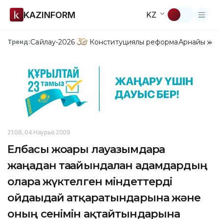
KAZINFORM
KZ
Сайлау-2026
Конституциялық реформа
Арнайы жо
Тренд:
21:08, 04 Наурыз 2009
Елбасы жоғары лауазымдарға
жаңадан тағайындалған адамдардың
оларға жүктелген міндеттерді
ойдағыдай атқаратындарына және
оның сенімін ақтайтындарына