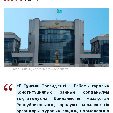
Фото: Ұлттық қорғаныс университеті
«ҚР Тұңғыш Президенті — Елбасы туралы»
Конституциялық заңның қолданылуы
тоқтатылуына байланысты «Қазақстан
Республикасының арнаулы мемлекеттік
органдары туралы» заңның нормаларына