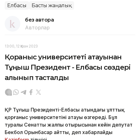
Елбасы
Басты жаңалық
без автора
Авторлар
13:00, 12 Қазан 2023
Қорғаныс университеті атауынан
Тұңғыш Президент - Елбасы сөздері
алынып тасталды
ҚР Тұңғыш Президенті-Елбасы атындағы ұлттық
қорғаныс университетінің атауы өзгереді. Бұл
туралы Сенаттың жалпы отырысынан кейін депутат
Бекбол Орынбасар айтты, деп хабарлайды
Kazinform
тілшісі.