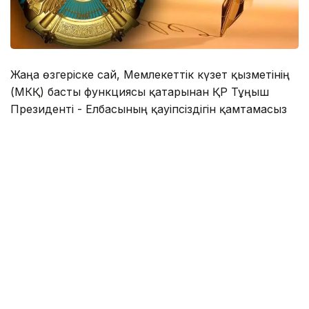
Жаңа өзгеріске сай, Мемлекеттік күзет қызметінің
(МКҚ) басты функциясы қатарынан ҚР Тұңғыш
Президенті - Елбасының қауіпсіздігін қамтамасыз
ету міндеті алынып тасталды.
«Міндеттері - Қазақстан Республикасы
Президентінің және басқа да күзетілетін
адамдардың қауіпсіздігін қамтамасыз ету», -
делінген жаңа редакцияда.
Жарлық алғаш ресми жарияланғаннан 10 күн өтіп
барып, 3 тамызда күшіне енеді.
Бұған дейін МКҚ-ден Нұрсұлтан Назарбаевтың
қауіпсіздігін қамтамасыз ету міндеті «ҚР Тұңғыш
Президенті – Елбасы туралы» ҚР Конституциялық