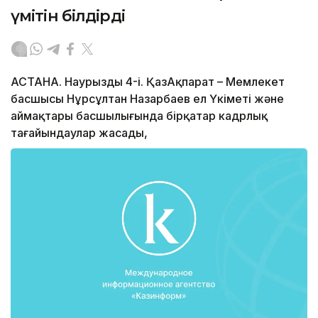
үмітін білдірді
АСТАНА. Наурыздың 4-і. ҚазАқпарат – Мемлекет
басшысы Нұрсұлтан Назарбаев ел Үкіметі және
аймақтары басшылығында бірқатар кадрлық
тағайындаулар жасады,