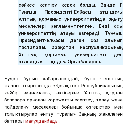
сәйкес келтіру керек болды. Заңда ҚР
Тұңғыш Президенті-Елбасы атындағы
ұлттық қорғаныс университетінде оқыту
мәселелері регламенттелген. Енді осы
университеттің атауы өзгереді, Тұңғыш
Президент-Елбасы деген сөз алынып
тасталады. Қазақстан Республикасының
Ұлттық қорғаныс университеті деп
аталады», — деді Б. Орынбасаров.
Бұдан бұрын хабарланғандай, бүгін Сенаттың
жалпы отырысында «Қазақстан Республикасының
кейбір заңнамалық актілеріне Ұлттық қордан
балаларға арналған қаражатты есептеу, төлеу және
пайдалану мәселелері бойынша өзгерістер мен
толықтырулар енгізу туралы» Заңның жекелеген
баптары
мақұлданбады
.