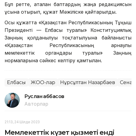
Бұл ретте, аталған баптардың жаңа редакциясын
ұсына отырып, құжат Мәжіліске қайтарылды.
Осы құжатта «Қазақстан Республикасының Тұңғыш
Президенті — Елбасы туралы» Конституциялық
Заңның қолданылуы тоқтатылуына байланысты
«Қазақстан Республикасының арнаулы
мемлекеттік органдары туралы» Заңның
нормаларына сәйкес келтіру қамтылған.
Елбасы
ЖОО-лар
Нұрсұлтан Назарбаев
Сенат
Руслан Ғаббасов
Авторлар
21:13, 24 Шілде 2023
Мемлекеттік күзет қызметі енді