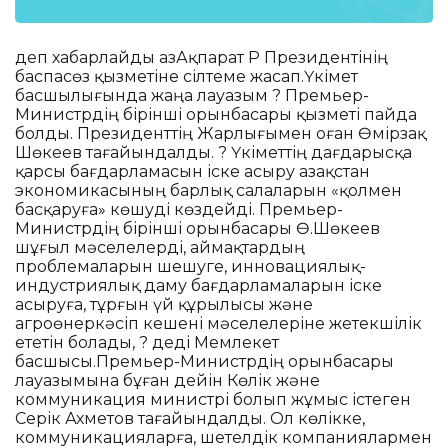
деп хабарлайды ҚазАқпарат ҚР Президентінің
баспасөз қызметіне сілтеме жасап.Үкімет
басшылығында жаңа лауазым ? Премьер-
Министрдің бірінші орынбасары қызметі пайда
болды. Президенттің Жарлығымен оған Өмірзақ
Шөкеев тағайындалды. ? Үкіметтің дағдарысқа
қарсы бағдарламасын іске асыру Қазақстан
экономикасының барлық салаларын «қолмен
басқаруға» көшуді көздейді. Премьер-
Министрдің бірінші орынбасары Ө.Шөкеев
шұғыл мәселелерді, аймақтардың
проблемаларын шешуге, инновациялық-
индустриялық даму бағдарламаларын іске
асыруға, тұрғын үй құрылысы және
агроөнеркәсіп кешені мәселелеріне жетекшілік
ететін болады, ? деді Мемлекет
басшысы.Премьер-Министрдің орынбасары
лауазымына бұған дейін Көлік және
коммуникация министрі болып жұмыс істеген
Серік Ахметов тағайындалды. Ол көлікке,
коммуникацияларға, шетелдік компаниялармен