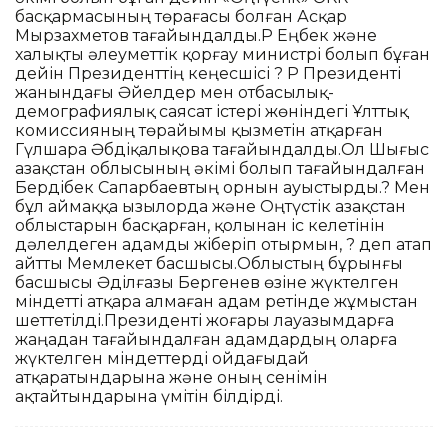
басқармасының төрағасы болған Асқар
Мырзахметов тағайындалды.ҚР Еңбек және
халықты әлеуметтік қорғау министрі болып бұған
дейін Президенттің кеңесшісі ? ҚР Президенті
жанындағы Әйелдер мен отбасылық-
демографиялық саясат істері жөніндегі Ұлттық
комиссияның төрайымы қызметін атқарған
Гүлшара Әбдіқалықова тағайындалды.Ол Шығыс
Қазақстан облысының әкімі болып тағайындалған
Бердібек Сапарбаевтың орнын ауыстырды.? Мен
бұл аймаққа Қызылорда және Оңтүстік Қазақстан
облыстарын басқарған, қолынан іс келетінін
дәлелдеген адамды жіберіп отырмын, ? деп атап
айтты Мемлекет басшысы.Облыстың бұрынғы
басшысы Әділғазы Бергенев өзіне жүктелген
міндетті атқара алмаған адам ретінде жұмыстан
шеттетілді.Президенті жоғары лауазымдарға
жаңадан тағайындалған адамдардың оларға
жүктелген міндеттерді ойдағыдай
атқаратындарына және оның сенімін
ақтайтындарына үмітін білдірді.