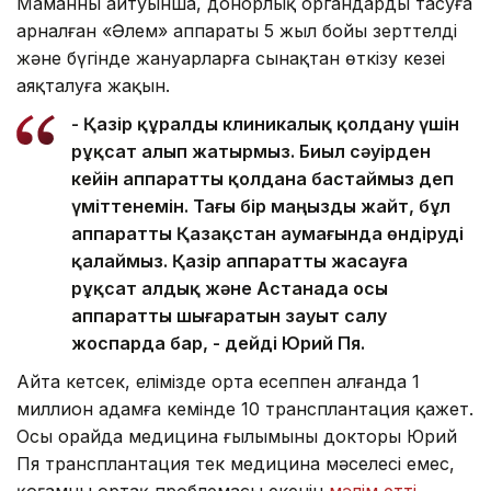
Маманның айтуынша, донорлық органдарды тасуға
арналған «Әлем» аппараты 5 жыл бойы зерттелді
және бүгінде жануарларға сынақтан өткізу кезеңі
аяқталуға жақын.
- Қазір құралды клиникалық қолдану үшін
рұқсат алып жатырмыз. Биыл сәуірден
кейін аппаратты қолдана бастаймыз деп
үміттенемін. Тағы бір маңызды жайт, бұл
аппаратты Қазақстан аумағында өндіруді
қалаймыз. Қазір аппаратты жасауға
рұқсат алдық және Астанада осы
аппаратты шығаратын зауыт салу
жоспарда бар, - дейді Юрий Пя.
Айта кетсек, елімізде орта есеппен алғанда 1
миллион адамға кемінде 10 трансплантация қажет.
Осы орайда медицина ғылымының докторы Юрий
Пя трансплантация тек медицина мәселесі емес,
қоғамның ортақ проблемасы екенін
мәлім етті
.