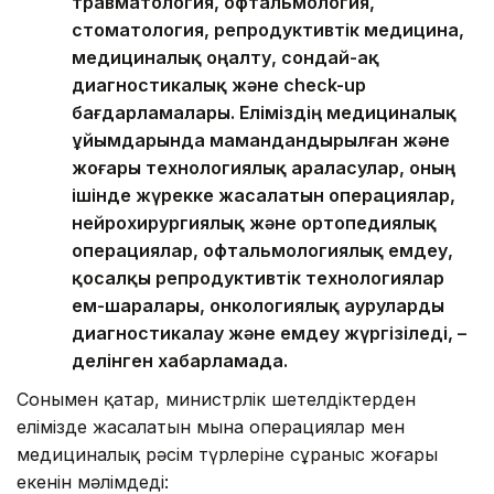
травматология, офтальмология,
стоматология, репродуктивтік медицина,
медициналық оңалту, сондай-ақ
диагностикалық және check-up
бағдарламалары. Еліміздің медициналық
ұйымдарында мамандандырылған және
жоғары технологиялық араласулар, оның
ішінде жүрекке жасалатын операциялар,
нейрохирургиялық және ортопедиялық
операциялар, офтальмологиялық емдеу,
қосалқы репродуктивтік технологиялар
ем-шаралары, онкологиялық ауруларды
диагностикалау және емдеу жүргізіледі, –
делінген хабарламада.
Сонымен қатар, министрлік шетелдіктерден
елімізде жасалатын мына операциялар мен
медициналық рәсім түрлеріне сұраныс жоғары
екенін мәлімдеді: