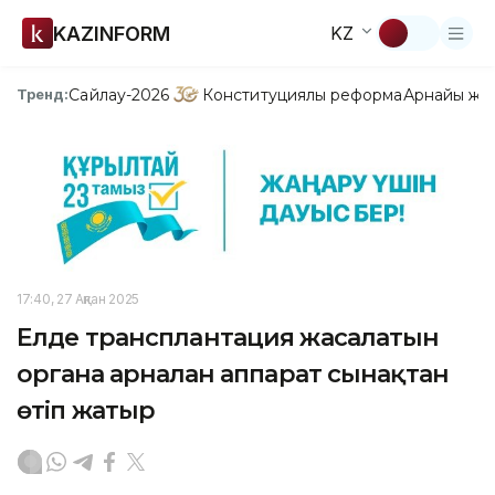
KAZINFORM
KZ
Сайлау-2026
Конституциялық реформа
Арнайы жо
Тренд:
17:40, 27 Ақпан 2025
Елде трансплантация жасалатын
органға арналған аппарат сынақтан
өтіп жатыр