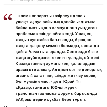
- «Әлем» аппаратын әзірлеу идеясы
ұшақтың ауа райының қолайсыздығына
байланысты қона алмауынан туындаған
проблема кезінде ойға келді. Ұшақ ең
жақын әуежайға бағыт алды, бірақ ол
жақта да қону мүмкін болмады, соңында
қайта Алматыға оралды. Сол кезде бізге
жаңа жүйе қажет екенін түсіндік, өйткені
Қазақстанның аумағы кең, қалалардың
арасы өте алшақ. Ал қиын сәтте донорлық
ағзаны 4 сағаттың ішінде жеткізу керек,
бұл мүмкін емес, - деді Юрий Пя
«Қазақстандағы 100-ші жүрек
трансплантациясы» форумы барысында
БАҚ өкілдеріне сұхбат бере тұрып.