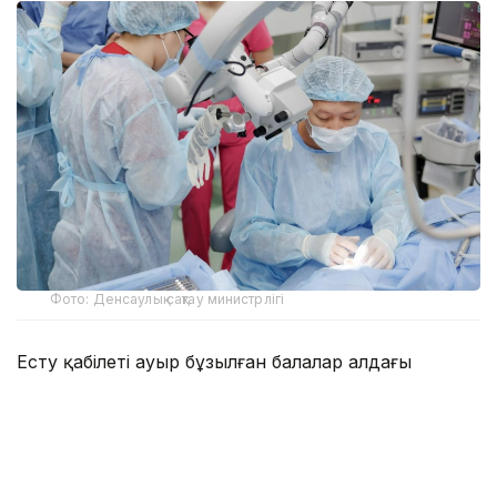
Фото: Денсаулық сақтау министрлігі
Есту қабілеті ауыр бұзылған балалар алдағы
уақытта жоғары технологиялық медициналық
көмекті тұрғылықты жеріне жақын жерде алу
мүмкіндігіне ие болады.
Кохлеарлық имплантаттау есту қабілеті айқын