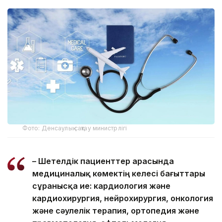
Фото: Денсаулық сақтау министрлігі
– Шетелдік пациенттер арасында
медициналық көмектің келесі бағыттары
сұранысқа ие: кардиология және
кардиохирургия, нейрохирургия, онкология
және сәулелік терапия, ортопедия және