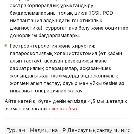
экстракорпоралдық ұрықтандыру
бағдарламаларының толық циклі (ICSI, PGD –
имплантация алдындағы генетикалық
диагностика), суррогат ана болу және ооциттер
донорлығы бағдарламалары;
Гастроэнтерология және хирургия:
лапароскопиялық холецистэктомия (өт қабын
алып тастау), асқазан резекциясы және
бариатриялық операциялар, асқазан-ішек
жолындағы жаңа түзілімдерді эндоскопиялық
жолмен алып тастау, бауыр мен ұйқы безіне аз
инвазивті операциялар жасау.
Айта кетейік, бұған дейін елімізде 4,5 мың шетелдік
азамат ем алғанын
жазғанбыз.
Туризм
Медицина
ҚР Денсаулық сақтау министр