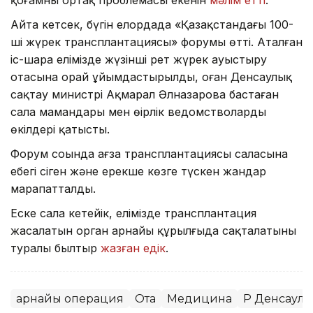
Айта кетсек, бүгін елордада «Қазақстандағы 100-
ші жүрек трансплантациясы» форумы өтті. Аталған
іс-шара елімізде жүзінші рет жүрек ауыстыру
отасына орай ұйымдастырылды, оған Денсаулық
сақтау министрі Ақмарал Әлназарова бастаған
сала мамандары мен өңірлік ведомстволардың
өкілдері қатысты.
Форум соңында ағза трансплантациясы саласына
еңбегі сіңген және ерекше көзге түскен жандар
марапатталды.
Еске сала кетейік, елімізде трансплантация
жасалатын орган арнайы құрылғыда сақталатыны
туралы былтыр
жазған едік
.
арнайы операция
Ота
Медицина
ҚР Денсаулы