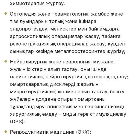
химиотерапия жүргізу;
Ортопедия және травматология: жамбас және
тізе буындарын толық және ішінара
эндопротездеу, менисктер мен байламдарға
артроскопиялық операциялар жасау, табанға
реконструкциялық операциялар жасау, күрделі
сынықтар кезінде металлоостеосинтез жүргізу;
Нейрохирургия және неврология: ми және
жұлын ісіктерін алып тастау, оның ішінде
навигациялық нейрохирургия әдістерін қолдану;
омыртқааралық дискілердің жарығын
микрохирургиялық жолмен алып тастау; бекіту
жүйелерін қолдана отырып омыртқаны
тұрақтандыру; эпилепсия мен паркинсонизмді
хирургиялық емдеу – миды терең стимуляциялау
(DBS);
Репродуктивтік медицина (ЭКҰ):