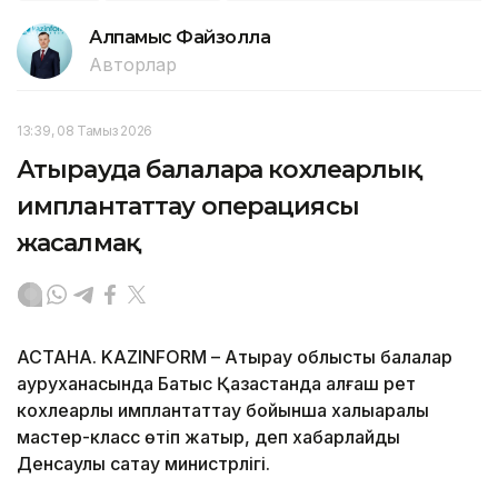
Алпамыс Файзолла
Авторлар
13:39, 08 Тамыз 2026
Атырауда балаларға кохлеарлық
имплантаттау операциясы
жасалмақ
АСТАНА. KAZINFORM – Атырау облыстық балалар
ауруханасында Батыс Қазақстанда алғаш рет
кохлеарлық имплантаттау бойынша халықаралық
мастер-класс өтіп жатыр, деп хабарлайды
Денсаулық сақтау министрлігі.