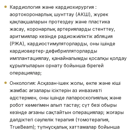
Кардиология және кардиохирургия :
аортокоронарлық шунттау (АКШ), жүрек
қақпақшаларын протездеу және пластика
жасау, коронарлық артерияларды стенттеу,
аритмиялар кезінде радиожиіліктік абляция
(РЖА), кардиостимуляторларды, оның ішінде
кардиовертер-дефибрилляторларды
имплантациялау, қанайналымды қосалқы қолдау
құрылғыларын орнату бойынша бірегей
операциялар;
Онкология: Асқазан-ішек жолы, өкпе және кіші
жамбас ағзалары ісіктерін аз инвазивті
әдістермен, оның ішінде лапароскопиялық және
робот көмегімен алып тастау; сүт безі обыры
кезінде ағзаны сақтайтын операциялар; жоғары
дәлдіктегі сәулелік терапия (томотерапия,
TrueBeam); түпнұсқалық хаттамалар бойынша