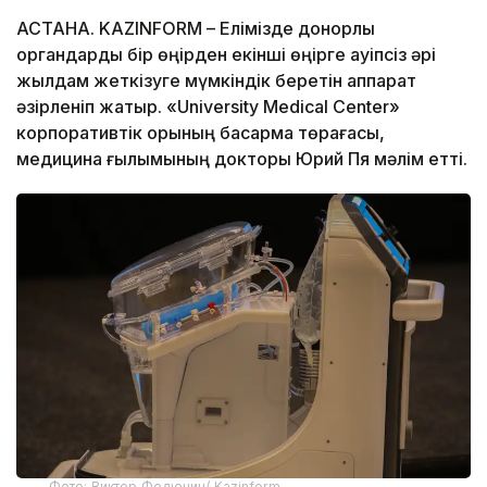
АСТАНА. KAZINFORM – Елімізде донорлық
органдарды бір өңірден екінші өңірге қауіпсіз әрі
жылдам жеткізуге мүмкіндік беретін аппарат
әзірленіп жатыр. «University Medical Center»
корпоративтік қорының басқарма төрағасы,
медицина ғылымының докторы Юрий Пя мәлім етті.
Фото: Виктор Федюнин/ Kazinform