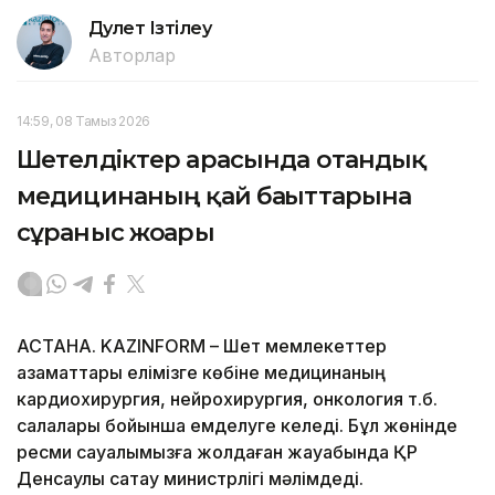
Дәулет Ізтілеу
Авторлар
14:59, 08 Тамыз 2026
Шетелдіктер арасында отандық
медицинаның қай бағыттарына
сұраныс жоғары
АСТАНА. KAZINFORM – Шет мемлекеттер
азаматтары елімізге көбіне медицинаның
кардиохирургия, нейрохирургия, онкология т.б.
салалары бойынша емделуге келеді. Бұл жөнінде
ресми сауалымызға жолдаған жауабында ҚР
Денсаулық сақтау министрлігі мәлімдеді.