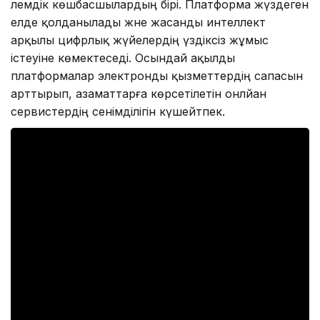
әлемдік көшбасшылардың бірі. Платформа жүздеген
елде қолданылады және жасанды интеллект
арқылы цифрлық жүйелердің үздіксіз жұмыс
істеуіне көмектеседі. Осындай ақылды
платформалар электронды қызметтердің сапасын
арттырып, азаматтарға көрсетілетін онлйан
сервистердің сенімділігін күшейтпек.