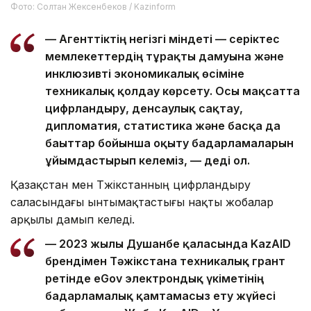
Фото: Солтан Жексенбеков / Kazinform
— Агенттіктің негізгі міндеті — серіктес
мемлекеттердің тұрақты дамуына және
инклюзивті экономикалық өсіміне
техникалық қолдау көрсету. Осы мақсатта
цифрландыру, денсаулық сақтау,
дипломатия, статистика және басқа да
бағыттар бойынша оқыту бағдарламаларын
ұйымдастырып келеміз, — деді ол.
Қазақстан мен Тәжікстанның цифрландыру
саласындағы ынтымақтастығы нақты жобалар
арқылы дамып келеді.
— 2023 жылы Душанбе қаласында KazAID
брендімен Тәжікстанға техникалық грант
ретінде eGov электрондық үкіметінің
бағдарламалық қамтамасыз ету жүйесі