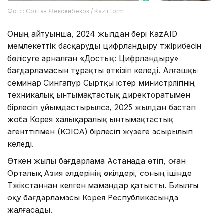
Фото: Солтан Жексенбеков / Kazinform
Оның айтуынша, 2024 жылдан бері KazAID
мемлекеттік басқаруды цифрландыру тәжірибесін
бөлісуге арналған «Достық: Цифрландыру»
бағдарламасын тұрақты өткізіп келеді. Алғашқы
семинар Сингапур Сыртқы істер министрлігінің
техникалық ынтымақтастық директоратымен
бірлесіп ұйымдастырылса, 2025 жылдан бастап
жоба Корея халықаралық ынтымақтастық
агенттігімен (KOICA) бірлесіп жүзеге асырылып
келеді.
Өткен жылы бағдарлама Астанада өтіп, оған
Орталық Азия елдерінің өкілдері, соның ішінде
Тәжікстаннан келген мамандар қатысты. Биылғы
оқу бағдарламасы Корея Республикасында
жалғасады.