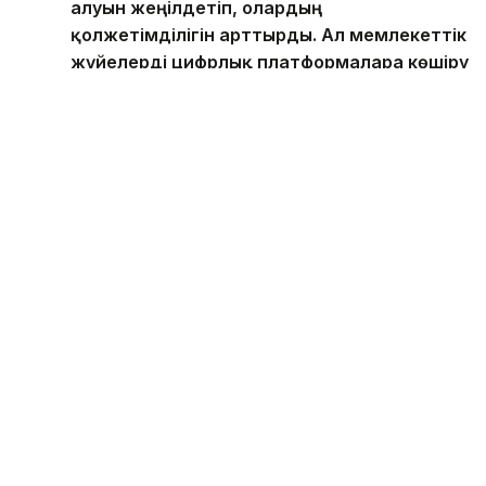
алуын жеңілдетіп, олардың
қолжетімділігін арттырды. Ал мемлекеттік
жүйелерді цифрлық платформаларға көшіру
басқару үдерістерінің тиімділігі мен
ашықтығын күшейтіп отыр. Бүгінгі
тренингтің мақсаты — Қазақстанның осы
бағыттағы тәжірибесін бөлісу. Қатысушылар
алған білім өз еліндегі цифрлық
трансформацияны дамытуға ықпал етеді
деп сенеміз, — деді ол.
Еске салайық, маусым айында Президент 2029
жылға дейінгі «Digital Qazaqstan» жалпыұлттық
стратегиясын бекіткен болатын. Құжатта
мемлекеттік басқаруды цифрлық форматқа көшіру
негізгі басымдықтардың бірі ретінде
айқындалған
.