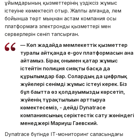
ұйымдарының қызметтерінің үздіксіз жұмыс
істеуіне көмектесіп отыр. Жалпы алғанда, әлем
бойынша төрт мыңнан астам компания осы
платформаға электронды қызметтері мен
серверлерін сеніп тапсырған.
— Көп жағдайда мемлекеттік қызметтер
туралы айтқанда e-gov платформасын ғана
айтамыз. Бірақ онымен қатар жұмыс
істейтін полиция сияқты басқа да
құрылымдар бар. Солардың да цифрлық
жүйелері сенімді жұмыс істеуі керек. Біз
бұл бағытта өз қолдауымызды көрсетіп,
жүйенің тұрақтылығын арттыруға
көмектесеміз, - дейді Dynatrace
компаниясының серіктестік сату жөніндегі
менеджері Мариуш Гаевский.
Dynatrace бүгінде ІТ-мониторинг саласындағы