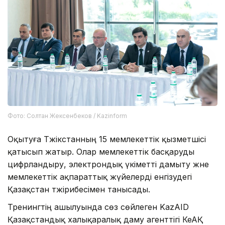
Фото: Солтан Жексенбеков / Kazinform
Оқытуға Тәжікстанның 15 мемлекеттік қызметшісі
қатысып жатыр. Олар мемлекеттік басқаруды
цифрландыру, электрондық үкіметті дамыту және
мемлекеттік ақпараттық жүйелерді енгізудегі
Қазақстан тәжірибесімен танысады.
Тренингтің ашылуында сөз сөйлеген KazAID
Қазақстандық халықаралық даму агенттігі КеАҚ