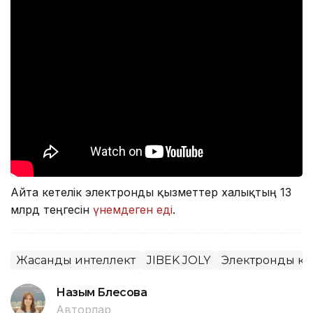
Айта кетелік электронды қызметтер халықтың 13
млрд теңгесін
үнемдеген еді
.
Жасанды интеллект
JIBEK JOLY
Электронды үкі
Назым Бөлесова
Авторлар