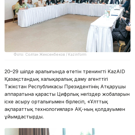
Фото: Солтан Жексенбеков / Kazinform
20–29 шілде аралығында өтетін тренингті KazAID
Қазақстандық халықаралық даму агенттігі
Тәжікстан Республикасы Президентінің Атқарушы
аппаратына қарасты Цифрлық негіздер жобаларын
іске асыру орталығымен бірлесіп, «Ұлттық
ақпараттық технологиялар» АҚ-ның қолдауымен
ұйымдастырды.