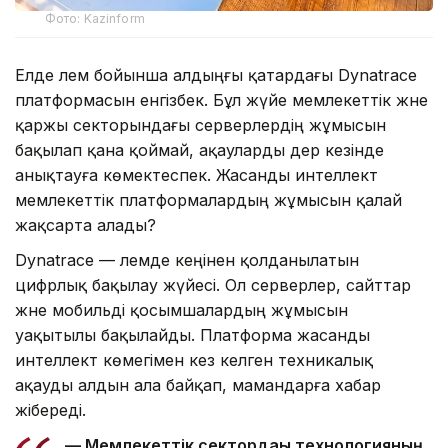
Фото: Kazinform
Елде әлем бойынша алдыңғы қатардағы Dynatrace
платформасын енгізбек. Бұл жүйе мемлекеттік және
қаржы секторындағы серверлердің жұмысын
бақылап қана қоймай, ақауларды дер кезінде
анықтауға көмектеспек. Жасанды интеллект
мемлекеттік платформалардың жұмысын қалай
жақсарта алады?
Dynatrace — әлемде кеңінен қолданылатын
цифрлық бақылау жүйесі. Ол серверлер, сайттар
және мобильді қосымшалардың жұмысын
уақытылы бақылайды. Платформа жасанды
интеллект көмегімен кез келген техникалық
ақауды алдын ала байқап, мамандарға хабар
жібереді.
— Мемлекеттік сектордағы технологияның