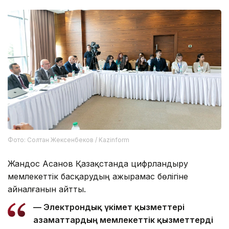
Фото: Солтан Жексенбеков / Kazinform
Жандос Асанов Қазақстанда цифрландыру
мемлекеттік басқарудың ажырамас бөлігіне
айналғанын айтты.
— Электрондық үкімет қызметтері
азаматтардың мемлекеттік қызметтерді