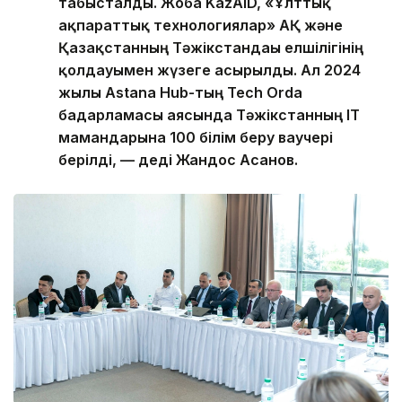
табысталды. Жоба KazAID, «Ұлттық
ақпараттық технологиялар» АҚ және
Қазақстанның Тәжікстандағы елшілігінің
қолдауымен жүзеге асырылды. Ал 2024
жылы Astana Hub-тың Tech Orda
бағдарламасы аясында Тәжікстанның IT
мамандарына 100 білім беру ваучері
берілді, — деді Жандос Асанов.