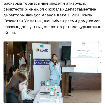
Басқарма төрағасының міндетін атқарушы,
серіктестік және өңірлік жобалар департаментінің
директоры Жандос Асанов KazAID 2020 жылы
Қазақстан Үкіметінің шешімімен ресми даму көмегі
саласындағы ұлттық оператор ретінде құрылғанын
айтты.