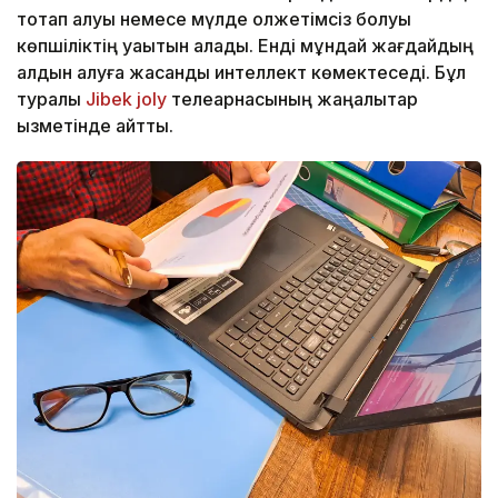
тоқтап қалуы немесе мүлде қолжетімсіз болуы
көпшіліктің уақытын алады. Енді мұндай жағдайдың
алдын алуға жасанды интеллект көмектеседі. Бұл
туралы
Jibek joly
телеарнасының жаңалықтар
қызметінде айтты.