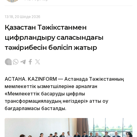
13:18, 20 Шілде 2026
Қазақстан Тәжікстанмен
цифрландыру саласындағы
тәжірибесін бөлісіп жатыр
АСТАНА. KAZINFORM — Астанада Тәжікстанның
мемлекеттік қызметшілеріне арналған
«Мемлекеттік басқаруды цифрлық
трансформациялаудың негіздері» атты оқу
бағдарламасы басталды.