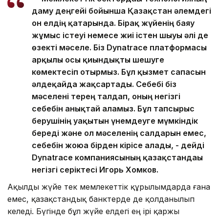
даму деңгейі бойынша Қазақстан әлемдегі
он елдің қатарында. Бірақ жүйенің баяу
жұмыс істеуі немесе жиі істен шығуы әлі де
өзекті мәселе. Біз Dynatrace платформасы
арқылы осы қиындықты шешуге
көмектесіп отырмыз. Бұл қызмет сапасын
әлдеқайда жақсартады. Себебі біз
мәселені терең талдап, оның негізгі
себебін анықтай аламыз. Бұл тапсырыс
берушінің уақытын үнемдеуге мүмкіндік
береді және ол мәселенің салдарын емес,
себебін жоюға бірден кірісе алады, - дейді
Dynatrace компаниясының қазақстандағы
негізгі серіктесі Игорь Хомков.
Ақылды жүйе тек мемлекеттік құрылымдарда ғана
емес, қазақстандық банктерде де қолданылып
келеді. Бүгінде бұл жүйе елдегі ең ірі қаржы