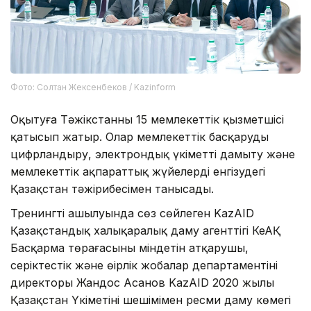
Фото: Солтан Жексенбеков / Kazinform
Оқытуға Тәжікстанның 15 мемлекеттік қызметшісі
қатысып жатыр. Олар мемлекеттік басқаруды
цифрландыру, электрондық үкіметті дамыту және
мемлекеттік ақпараттық жүйелерді енгізудегі
Қазақстан тәжірибесімен танысады.
Тренингтің ашылуында сөз сөйлеген KazAID
Қазақстандық халықаралық даму агенттігі КеАҚ
Басқарма төрағасының міндетін атқарушы,
серіктестік және өңірлік жобалар департаментінің
директоры Жандос Асанов KazAID 2020 жылы
Қазақстан Үкіметінің шешімімен ресми даму көмегі