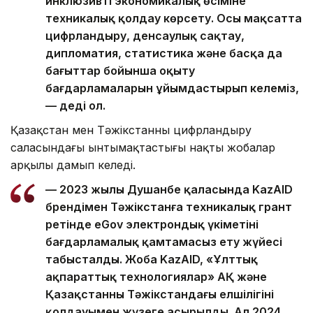
инклюзивті экономикалық өсіміне
техникалық қолдау көрсету. Осы мақсатта
цифрландыру, денсаулық сақтау,
дипломатия, статистика және басқа да
бағыттар бойынша оқыту
бағдарламаларын ұйымдастырып келеміз,
— деді ол.
Қазақстан мен Тәжікстанның цифрландыру
саласындағы ынтымақтастығы нақты жобалар
арқылы дамып келеді.
— 2023 жылы Душанбе қаласында KazAID
брендімен Тәжікстанға техникалық грант
ретінде eGov электрондық үкіметінің
бағдарламалық қамтамасыз ету жүйесі
табысталды. Жоба KazAID, «Ұлттық
ақпараттық технологиялар» АҚ және
Қазақстанның Тәжікстандағы елшілігінің
қолдауымен жүзеге асырылды. Ал 2024