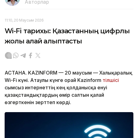
Авторлар
11:10, 20 Маусым 2026
Wi-Fi тарихы: Қазақстанның цифрлық
жолы қалай қалыптасты
АСТАНА. KAZINFORM — 20 маусым — Халықаралық
Wi-Fi күні. Атаулы күнге орай Kazinform
тілшісі
сымсыз интернеттің кең қолданысқа енуі
қазақстандықтардың өмір салтын қалай
өзгерткенін зерттеп көрді.