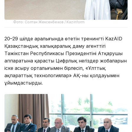
Фото: Солтан Жексенбеков / Kazinform
20–29 шілде аралығында өтетін тренингті KazAID
Қазақстандық халықаралық даму агенттігі
Тәжікстан Республикасы Президентінің Атқарушы
аппаратына қарасты Цифрлық негіздер жобаларын
іске асыру орталығымен бірлесіп, «Ұлттық
ақпараттық технологиялар» АҚ-ның қолдауымен
ұйымдастырды.