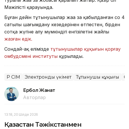
Мәжілістің қарауында.
Бұған дейін тұтынушылар жаңа заң қабылданған соң 4
сатылы шағымдану кезеңдерінен өтпестен, бірден
сотқа жүгіне алу мүмкіндігі енгізілетіні жайлы
жазған едік.
Сондай-ақ елімізде
тұтынушылар құқығын қорғау
омбудсмені институты
құрылады.
ҚР СІМ
Электронды үкімет
Тұтынушы құқығы
С
Ербол Жанат
Авторлар
13:18, 20 Шілде 2026
Қазақстан Тәжікстанмен