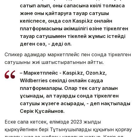
сатып алып, оның сапасына көңілі толмаса
және оны қайтаруға тауар сатушы
келіспесе, онда сол Kaspi.kz онлайн
платформасының әкімшілігі өзіне тіркелген
тауар сатушымен тікелей жұмыс істейді
деген сөз, - деді ол.
Спикер адамдар маркетплейс пен сонда тіркелген
сатушыны жиі шатыстыратынын айтты.
– Маркетплейс - Kaspi.kz, Оzon.kz,
Wildberries секілді онлайн сауда
платформалары. Олар тек сату алаңын
ұсынады, ал тауарды сонда тіркелген
сатушы жүзеге асырады, - деп нақтылады
Серік Құсайынов.
Еске сала кетсек, елімізде 2023 жылдың
қыркүйегінен бері Тұтынушылардың құқығын қорғау
туралы жаңа заң жобасы қаралып жатыр. Қазір ол