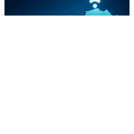
Коллаж: Kazinform/ЖИ
Қазнеттің қалыптасу кезеңі
Қазақстандағы интернет тарихы 1994 жылдан
бастау алады. Дәл сол жылы еліміздің kz ұлттық
домені тіркеліп, Қазнеттің негізі қаланды.
Кейін 1990 жылдардың соңына қарай
«Қазақтелеком» елдің цифрлық инфрақұрылымын
дамытуды қолға алып, 18 қалада 34 байланыс
торабын іске қосты. Бұл жобаға шамамен 8 млн