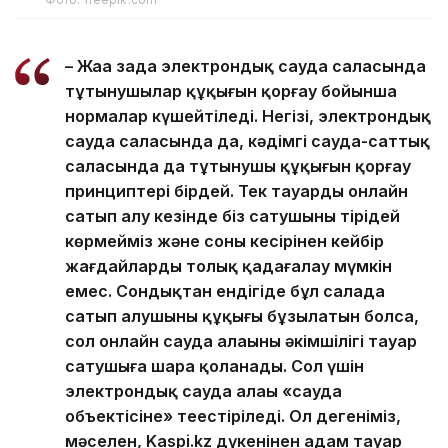
– Жаңа заңда электрондық сауда саласында
тұтынушылар құқығын қорғау бойынша
нормалар күшейтіледі. Негізі, электрондық
сауда саласында да, кәдімгі сауда-саттық
саласында да тұтынушы құқығын қорғау
принциптері бірдей. Тек тауарды онлайн
сатып алу кезінде біз сатушыны тірідей
көрмейміз және соның кесірінен кейбір
жағдайларды толық қадағалау мүмкін
емес. Сондықтан ендігіде бұл салада
сатып алушының құқығы бұзылатын болса,
сол онлайн сауда алаңының әкімшілігі тауар
сатушыға шара қоланады. Сол үшін
электрондық сауда алаңы «сауда
объектісіне» теңестіріледі. Ол дегеніміз,
мәселен, Kaspi.kz дүкенінен адам тауар