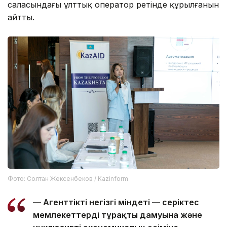
саласындағы ұлттық оператор ретінде құрылғанын
айтты.
Фото: Солтан Жексенбеков / Kazinform
— Агенттіктің негізгі міндеті — серіктес
мемлекеттердің тұрақты дамуына және