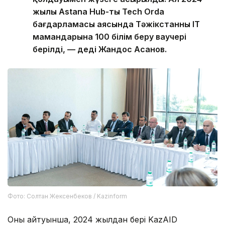
жылы Astana Hub-тың Tech Orda
бағдарламасы аясында Тәжікстанның IT
мамандарына 100 білім беру ваучері
берілді, — деді Жандос Асанов.
Фото: Солтан Жексенбеков / Kazinform
Оның айтуынша, 2024 жылдан бері KazAID