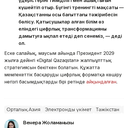
үдерістерінің тиімділігі мен ашықтығын
күшейтіп отыр. Бүгінгі тренингтің мақсаты —
Қазақстанның осы бағыттағы тәжірибесін
бөлісу. Қатысушылар алған білім өз
еліндегі цифрлық трансформацияны
дамытуға ықпал етеді деп сенеміз, — деді
ол.
Еске салайық, маусым айында Президент 2029
жылға дейінгі «Digital Qazaqstan» жалпыұлттық
стратегиясын бекіткен болатын. Құжатта
мемлекеттік басқаруды цифрлық форматқа көшіру
негізгі басымдықтардың бірі ретінде
айқындалған
.
Орталық Азия
Электронды үкімет
Тәжікстан
e
Венера Жоламанқызы