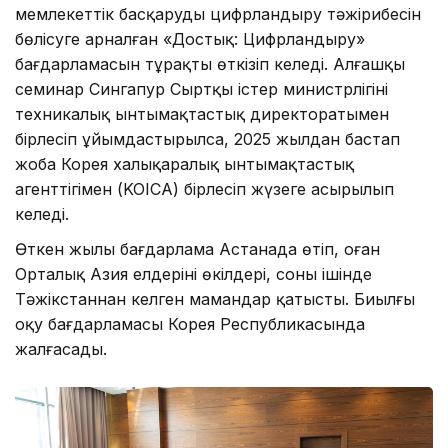
мемлекеттік басқаруды цифрландыру тәжірибесін
бөлісуге арналған «Достық: Цифрландыру»
бағдарламасын тұрақты өткізіп келеді. Алғашқы
семинар Сингапур Сыртқы істер министрлігінің
техникалық ынтымақтастық директоратымен
бірлесіп ұйымдастырылса, 2025 жылдан бастап
жоба Корея халықаралық ынтымақтастық
агенттігімен (KOICA) бірлесіп жүзеге асырылып
келеді.
Өткен жылы бағдарлама Астанада өтіп, оған
Орталық Азия елдерінің өкілдері, соның ішінде
Тәжікстаннан келген мамандар қатысты. Биылғы
оқу бағдарламасы Корея Республикасында
жалғасады.