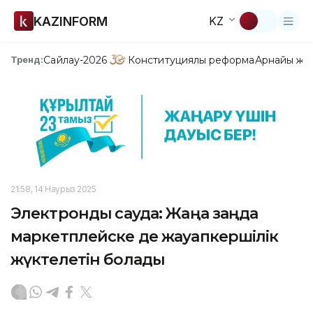
KAZINFORM
KZ
Сайлау-2026
Конституциялық реформа
Арнайы жо
Тренд:
21:58, 14 Наурыз 2025
Электрондық сауда: Жаңа заңда
маркетплейске де жауапкершілік
жүктелетін болады