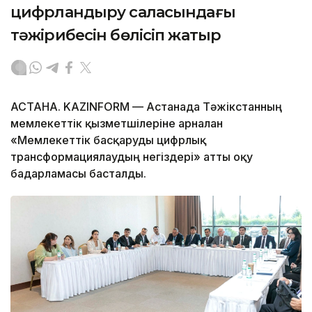
цифрландыру саласындағы
тәжірибесін бөлісіп жатыр
АСТАНА. KAZINFORM — Астанада Тәжікстанның
мемлекеттік қызметшілеріне арналған
«Мемлекеттік басқаруды цифрлық
трансформациялаудың негіздері» атты оқу
бағдарламасы басталды.