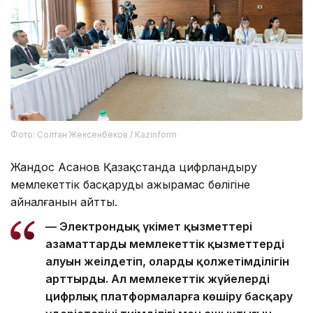
Фото: Солтан Жексенбеков / Kazinform
Жандос Асанов Қазақстанда цифрландыру
мемлекеттік басқарудың ажырамас бөлігіне
айналғанын айтты.
— Электрондық үкімет қызметтері
азаматтардың мемлекеттік қызметтерді
алуын жеңілдетіп, олардың қолжетімділігін
арттырды. Ал мемлекеттік жүйелерді
цифрлық платформаларға көшіру басқару