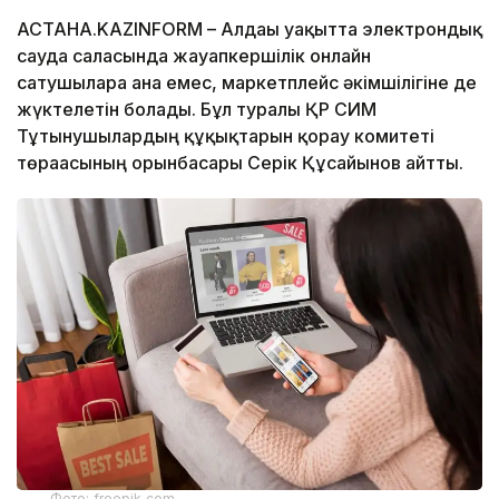
АСТАНА.KAZINFORM – Алдағы уақытта электрондық
сауда саласында жауапкершілік онлайн
сатушыларға ғана емес, маркетплейс әкімшілігіне де
жүктелетін болады. Бұл туралы ҚР СИМ
Тұтынушылардың құқықтарын қорғау комитеті
төрағасының орынбасары Серік Құсайынов айтты.
Фото: freepik.com