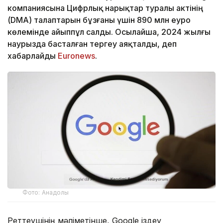
компаниясына Цифрлық нарықтар туралы актінің
(DMA) талаптарын бұзғаны үшін 890 млн еуро
көлемінде айыппұл салды. Осылайша, 2024 жылғы
наурызда басталған тергеу аяқталды, деп
хабарлайды
Euronews
.
Фото: Анадолы
Реттеушінің мәліметінше, Google іздеу