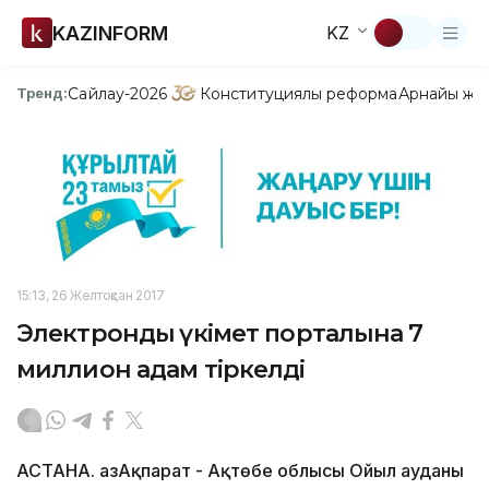
KAZINFORM
KZ
Сайлау-2026
Конституциялық реформа
Арнайы жо
Тренд:
15:13, 26 Желтоқсан 2017
Электрондық үкімет порталына 7
миллион адам тіркелді
АСТАНА. ҚазАқпарат - Ақтөбе облысы Ойыл ауданы