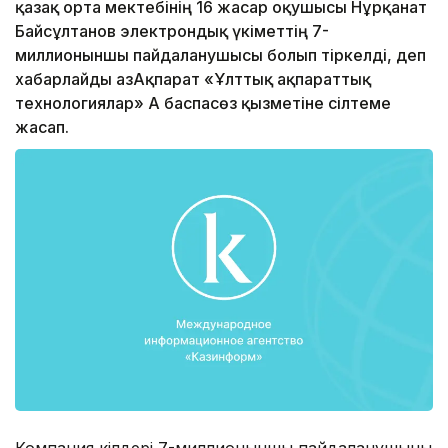
қазақ орта мектебінің 16 жасар оқушысы Нұрқанат
Байсұлтанов электрондық үкіметтің 7-
миллионыншы пайдаланушысы болып тіркелді, деп
хабарлайды ҚазАқпарат «Ұлттық ақпараттық
технологиялар» АҚ баспасөз қызметіне сілтеме
жасап.
Компания өкілдері 7-миллионыншы пайдаланушыны