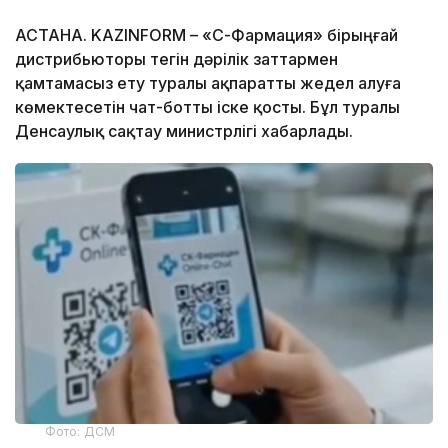
АСТАНА. KAZINFORM –
«СҚ-Фармация» бірыңғай
дистрибьюторы тегін дәрілік заттармен
қамтамасыз ету туралы ақпаратты жедел алуға
көмектесетін чат-ботты іске қосты. Бұл туралы
Денсаулық сақтау министрлігі хабарлады.
Фото: ДСМ