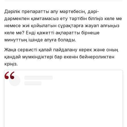
Дәрілік препаратты алу мәртебесін, дәрі-
дәрмекпен қамтамасыз ету тәртібін білгіңіз келе ме
немесе жиі қойылатын сұрақтарға жауап алғыңыз
келе ме? Енді қажетті ақпаратты бірнеше
минуттың ішінде алуға болады.
Жаңа сервисті қалай пайдалану керек және оның
қандай мүмкіндіктері бар екенін бейнероликтен
көріңіз.