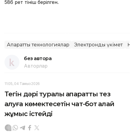
586 рет өтініш берілген.
Ақпараттық технологиялар
Электронды үкімет
Қо
без автора
Авторлар
11:05, 04 Тамыз 2026
Тегін дәрі туралы ақпаратты тез
алуға көмектесетін чат-бот қалай
жұмыс істейді