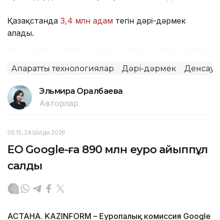
Қазақстанда
3,4 млн адам
тегін дәрі-дәрмек
алады.
Ақпараттық технологиялар
Дәрі-дәрмек
Денсаул
Эльмира Оралбаева
Авторлар
05:15, 24 Шілде 2026
ЕО Google-ға 890 млн еуро айыппұл
салды
АСТАНА. KAZINFORM – Еуропалық комиссия Google