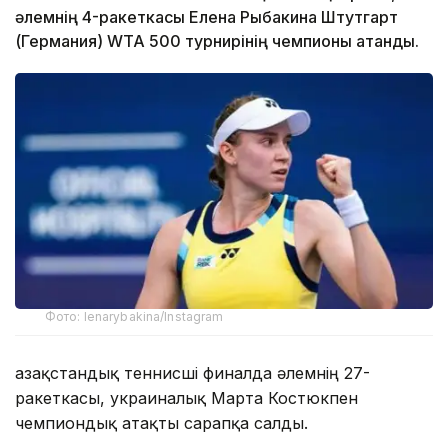
әлемнің 4-ракеткасы Елена Рыбакина Штутгарт
(Германия) WTA 500 турнирінің чемпионы атанды.
Фото: lenarybakina/Instagram
Қазақстандық теннисші финалда әлемнің 27-
ракеткасы, украиналық Марта Костюкпен
чемпиондық атақты сарапқа салды.