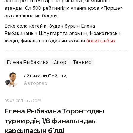
алғаш рет Штутгарт жарысының чемпионы
атанды. Ол 500 рейтингілік ұпайға қоса «Порше»
автокөлігіне ие болды.
Еске сала кетейік, бұдан бұрын Елена
Рыбакинаның Штутгартта әлемнің 1-ракеткасын
жеңіп, финалға шыққанын жазған
болатынбыз
.
Елена Рыбакина
Спорт
Теннис
Ғайсағали Сейтақ
Авторлар
05:43, 08 Тамыз 2026
Елена Рыбакина Торонтодағы
турнирдің 1/8 финалындағы
қарсыласын білді