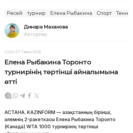
Ресей
турнир
Елена Рыбакина
Спорт
Тенни
Динара Маханова
Авторлар
23:20, 07 Тамыз 2026
Елена Рыбакина Торонто
турнирінің төртінші айналымына
өтті
АСТАНА. KAZINFORM — Қазақстанның бірінші,
әлемнің 2-ракеткасы Елена Рыбакина Торонто
(Канада) WTA 1000 турнирінің төртінші