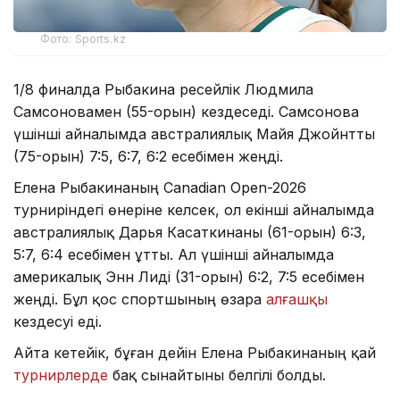
Фото: Sports.kz
1/8 финалда Рыбакина ресейлік Людмила
Самсоновамен (55-орын) кездеседі. Самсонова
үшінші айналымда австралиялық Майя Джойнтты
(75-орын) 7:5, 6:7, 6:2 есебімен жеңді.
Елена Рыбакинаның Canadian Open-2026
турниріндегі өнеріне келсек, ол екінші айналымда
австралиялық Дарья Касаткинаны (61-орын) 6:3,
5:7, 6:4 есебімен ұтты. Ал үшінші айналымда
америкалық Энн Лиді (31-орын) 6:2, 7:5 есебімен
жеңді. Бұл қос спортшының өзара
алғашқы
кездесуі еді.
Айта кетейік, бұған дейін Елена Рыбакинаның қай
турнирлерде
бақ сынайтыны белгілі болды.