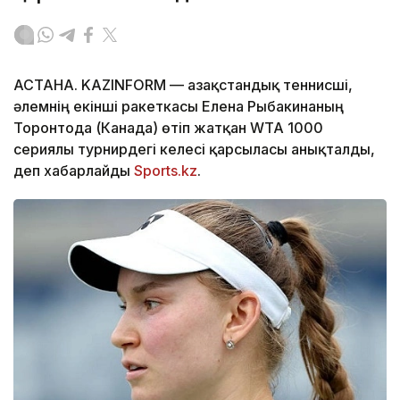
АСТАНА. KAZINFORM — Қазақстандық теннисші,
әлемнің екінші ракеткасы Елена Рыбакинаның
Торонтода (Канада) өтіп жатқан WTA 1000
сериялы турнирдегі келесі қарсыласы анықталды,
деп хабарлайды
Sports.kz
.