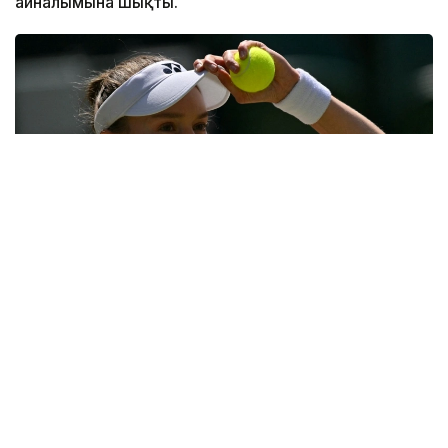
айналымына шықты.
Фото: ҚТФ
Қазақстандық теннисші үшінші айналымда әлемнің
31-ракеткасы, америкалық Энн Лимен шеберлік
байқасты.
Бұл қос спортшының өзара алғашқы кездесуі еді.