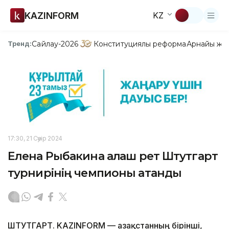
KAZINFORM
KZ
Сайлау-2026
Конституциялық реформа
Арнайы жо
Тренд:
17:30, 21 Сәуір 2024
Елена Рыбакина алғаш рет Штутгарт
турнирінің чемпионы атанды
ШТУТГАРТ. KAZINFORM — Қазақстанның бірінші,