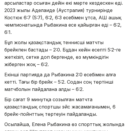
Қарсыластар осыған дейін екі мәрте кездескен еді.
2023 жылы Аделаиде (Аустралия) турнирінде
Костюк 6:7 (5:7), 6:2, 6:3 есебімен ұтса, АҚШ ашық
чемпионатында Рыбакина есе қайырған еді – 6:2,
6:1.
Бұл жолы қазақстандық теннисші матчты
брейкпен бастады – 2:0. Бұдан кейін есепті 5:2-ге
жеткізіп, сетке доп бергенде, өз мүмкіндігін
жіберген жоқ – 6:2.
Екінші партияда да Рыбакина 2:0 есебімен алға
кетті. Тағы бір брейк – 5:2. Содан соң төртінші
матчболын пайдалана алды – 6:2.
Бір сағат 9 минутқа созылған матчта
қазақстандық спортшы эйс жасамағанымен, 6
брейк-пойнттың төртеуін пайдаланды.
Осылайша, Елена Рыбакина өз спорттық жолында