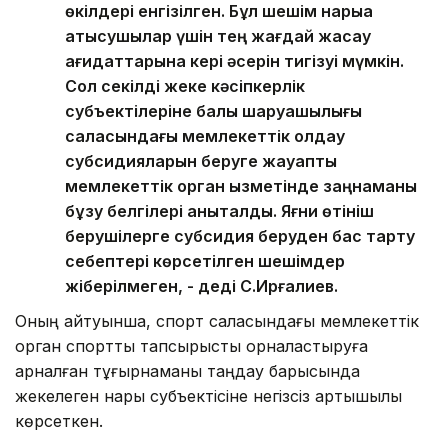
өкілдері енгізілген. Бұл шешім нарыққа
қатысушылар үшін тең жағдай жасау
қағидаттарына кері әсерін тигізуі мүмкін.
Сол секілді жеке кәсіпкерлік
субъектілеріне балық шаруашылығы
саласындағы мемлекеттік қолдау
субсидияларын беруге жауапты
мемлекеттік орган қызметінде заңнаманы
бұзу белгілері анықталды. Яғни өтініш
берушілерге субсидия беруден бас тарту
себептері көрсетілген шешімдер
жіберілмеген, - деді С.Ирғалиев.
Оның айтуынша, спорт саласындағы мемлекеттік
орган спорттық тапсырысты орналастыруға
арналған тұғырнаманы таңдау барысында
жекелеген нарық субъектісіне негізсіз артықшылық
көрсеткен.