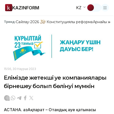
KAZINFORM
KZ
Сайлау-2026
Конституциялық реформа
Арнайы жо
Тренд:
15:56, 30 Наурыз 2023
Елімізде жетекші әуе компаниялары
бірнешеу болып бөлінуі мүмкін
АСТАНА. ҚазАқпарат – Отандық әуе қатынасы