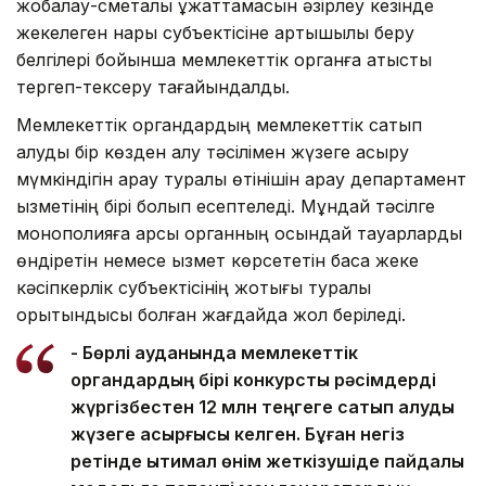
жобалау-сметалық құжаттамасын әзірлеу кезінде
жекелеген нарық субъектісіне артықшылық беру
белгілері бойынша мемлекеттік органға қатысты
тергеп-тексеру тағайындалды.
Мемлекеттік органдардың мемлекеттік сатып
алуды бір көзден алу тәсілімен жүзеге асыру
мүмкіндігін қарау туралы өтінішін қарау департамент
қызметінің бірі болып есептеледі. Мұндай тәсілге
монополияға қарсы органның осындай тауарларды
өндіретін немесе қызмет көрсететін басқа жеке
кәсіпкерлік субъектісінің жоқтығы туралы
қорытындысы болған жағдайда жол беріледі.
- Бөрлі ауданында мемлекеттік
органдардың бірі конкурстық рәсімдерді
жүргізбестен 12 млн теңгеге сатып алуды
жүзеге асырғысы келген. Бұған негіз
ретінде ықтимал өнім жеткізушіде пайдалы