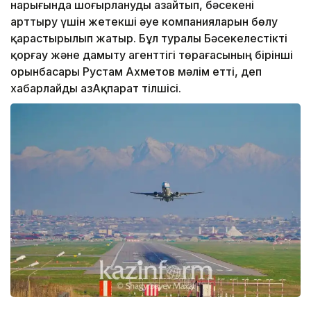
нарығында шоғырлануды азайтып, бәсекені
арттыру үшін жетекші әуе компанияларын бөлу
қарастырылып жатыр. Бұл туралы Бәсекелестікті
қорғау және дамыту агенттігі төрағасының бірінші
орынбасары Рустам Ахметов мәлім етті, деп
хабарлайды ҚазАқпарат тілшісі.