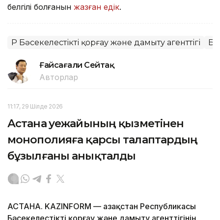
белгілі болғанын
жазған едік
.
ҚР Бәсекелестікті қорғау және дамыту агенттігі
Ба
Ғайсағали Сейтақ
Авторлар
11:17, 29 Шілде 2026
Астана әуежайының қызметінен
монополияға қарсы талаптардың
бұзылғаны анықталды
АСТАНА. KAZINFORM — Қазақстан Республикасы
Бәсекелестікті қорғау және дамыту агенттігінің