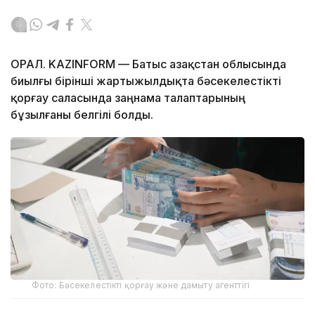
ОРАЛ. KAZINFORM — Батыс Қазақстан облысында
биылғы бірінші жартыжылдықта бәсекелестікті
қорғау саласында заңнама талаптарының
бұзылғаны белгілі болды.
Фото: Бәсекелестікті қорғау және дамыту агенттігі