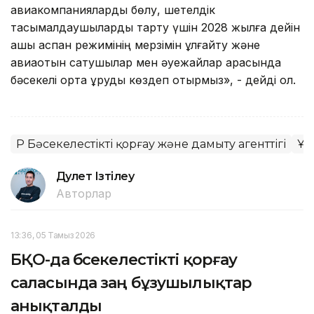
авиакомпанияларды бөлу, шетелдік
тасымалдаушыларды тарту үшін 2028 жылға дейін
ашық аспан режимінің мерзімін ұлғайту және
авиаотын сатушылар мен әуежайлар арасында
бәсекелі орта құруды көздеп отырмыз», - дейді ол.
ҚР Бәсекелестікті қорғау және дамыту агенттігі
Ұш
Дәулет Ізтілеу
Авторлар
13:36, 05 Тамыз 2026
БҚО-да бәсекелестікті қорғау
саласында заң бұзушылықтар
анықталды