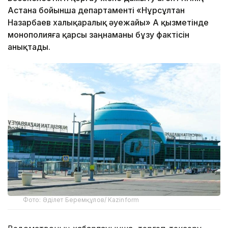
Астана бойынша департаменті «Нұрсұлтан
Назарбаев халықаралық әуежайы» АҚ қызметінде
монополияға қарсы заңнаманы бұзу фактісін
анықтады.
Фото: Әділет Беремқұлов/ Kazinform