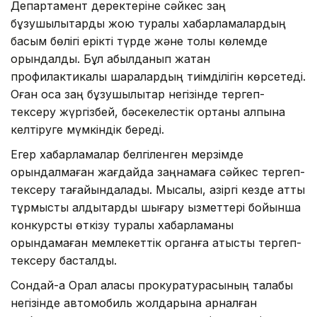
Департамент деректеріне сәйкес заң
бұзушылықтарды жою туралы хабарламалардың
басым бөлігі ерікті түрде және толық көлемде
орындалды. Бұл қабылданып жатқан
профилактикалық шаралардың тиімділігін көрсетеді.
Оған қоса заң бұзушылықтар негізінде тергеп-
тексеру жүргізбей, бәсекелестік ортаны қалпына
келтіруге мүмкіндік береді.
Егер хабарламалар белгіленген мерзімде
орындалмаған жағдайда заңнамаға сәйкес тергеп-
тексеру тағайындалады. Мысалы, қазіргі кезде қатты
тұрмыстық қалдықтарды шығару қызметтері бойынша
конкурсты өткізу туралы хабарламаны
орындамаған мемлекеттік органға қатысты тергеп-
тексеру басталды.
Сондай-ақ Орал қаласы прокуратурасының талабы
негізінде автомобиль жолдарына арналған