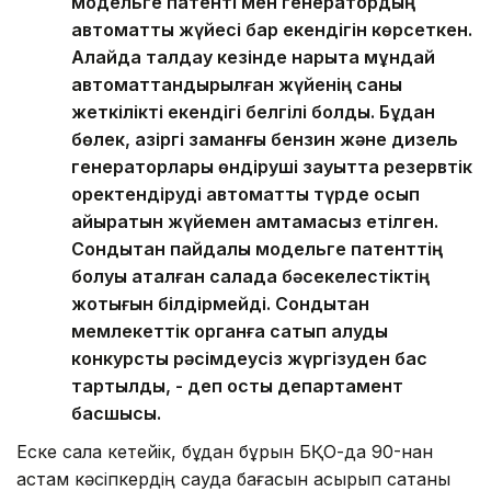
модельге патенті мен генератордың
автоматты жүйесі бар екендігін көрсеткен.
Алайда талдау кезінде нарықта мұндай
автоматтандырылған жүйенің саны
жеткілікті екендігі белгілі болды. Бұдан
бөлек, қазіргі заманғы бензин және дизель
генераторлары өндіруші зауытта резервтік
қоректендіруді автоматты түрде қосып
айыратын жүйемен қамтамасыз етілген.
Сондықтан пайдалы модельге патенттің
болуы аталған салада бәсекелестіктің
жоқтығын білдірмейді. Сондықтан
мемлекеттік органға сатып алуды
конкурстық рәсімдеусіз жүргізуден бас
тартылды, - деп қосты департамент
басшысы.
Еске сала кетейік, бұдан бұрын БҚО-да 90-нан
астам кәсіпкердің сауда бағасын асырып сатқаны