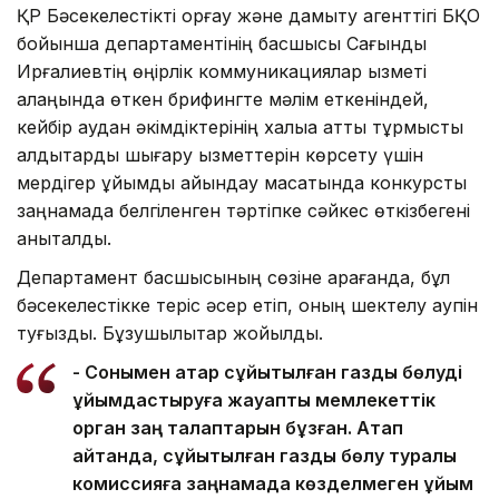
ҚР Бәсекелестікті қорғау және дамыту агенттігі БҚО
бойынша департаментінің басшысы Сағындық
Ирғалиевтің өңірлік коммуникациялар қызметі
алаңында өткен брифингте мәлім еткеніндей,
кейбір аудан әкімдіктерінің халыққа қатты тұрмыстық
қалдықтарды шығару қызметтерін көрсету үшін
мердігер ұйымды айқындау мақсатында конкурсты
заңнамада белгіленген тәртіпке сәйкес өткізбегені
анықталды.
Департамент басшысының сөзіне қарағанда, бұл
бәсекелестікке теріс әсер етіп, оның шектелу қаупін
туғызды. Бұзушылықтар жойылды.
- Сонымен қатар сұйытылған газды бөлуді
ұйымдастыруға жауапты мемлекеттік
орган заң талаптарын бұзған. Атап
айтқанда, сұйытылған газды бөлу туралы
комиссияға заңнамада көзделмеген ұйым