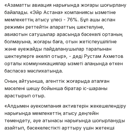
«Азаматтық авиация нарығында жоғары шоғырлану
байқалады. «Эйр Астана» компаниясы қызметіне
мемлекеттің қатысу үлесі - 76%. Бұл ашық аспан
режимін реттейтін ақпараттың шектелуіне,
авиаотын сатушылар арасында бәсекелі ортаның
болмауына, жоғары баға, отын жетіспеушілігіне
және әуежайды пайдаланушылар тарапынан
шектеулерге әкеліп отыр», - деді Рустам Ахметов
орталық коммуникациялар қызметі алаңында өткен
баспасөз мәслихатында.
Оның айтуынша, агенттік жоғарыда аталған
мәселені шешу бойынша бірқатар іс-шараны
қарастырып отыр.
«Алдымен әуекомпания активтерін жекешелендіру
нарығында мемлекеттің қатысу деңгейін
төмендету, әуе қатынасы нарығында шоғырлануды
азайтып, бәсекелестікті арттыру үшін жетекші