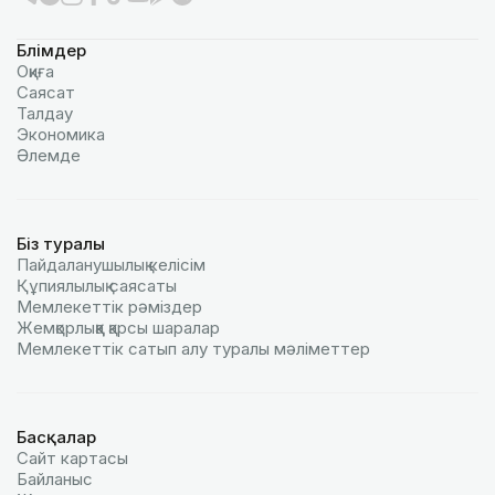
Бөлімдер
Оқиға
Саясат
Талдау
Экономика
Әлемде
Біз туралы
Пайдаланушылық келiciм
Құпиялылық саясаты
Мемлекеттік рәміздер
Жемқорлыққа қарсы шаралар
Мемлекеттік сатып алу туралы мәлiметтер
Басқалар
Сайт картасы
Байланыс