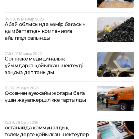
09:50, 19 Мамыр 2026
Абай облысында көмір бағасын
қымбаттатқан компанияға
айыппұл салынды
21:53, 11 Мамыр 2026
Сот жеке медициналық
ұйымдарға қойылған шектеуді
заңсыз деп таныды
10:39, 29 Сәуір 2026
Өскемен әуежайы жоғары баға
үшін жауапкершілікке тартылды
15:36, 28 Сәуір 2026
Қостанайда коммуналдық
төлемдерге қойылған шектеулер