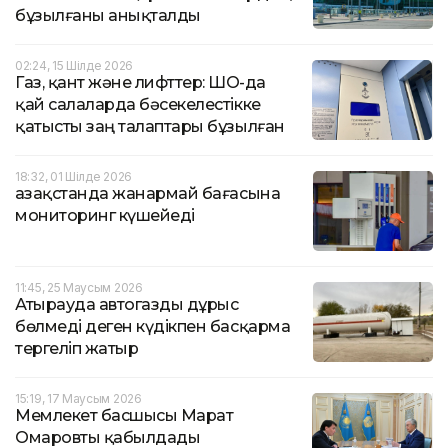
бұзылғаны анықталды
02:24, 15 Шілде 2026
Газ, қант және лифттер: ШҚО-да
қай салаларда бәсекелестікке
қатысты заң талаптары бұзылған
18:32, 01 Шілде 2026
Қазақстанда жанармай бағасына
мониторинг күшейеді
11:45, 25 Маусым 2026
Атырауда автогазды дұрыс
бөлмеді деген күдікпен басқарма
тергеліп жатыр
15:19, 17 Маусым 2026
Мемлекет басшысы Марат
Омаровты қабылдады