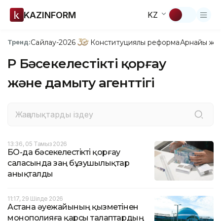
KAZINFORM
KZ
Сайлау-2026
Конституциялық реформа
Арнайы жо
Тренд:
ҚР Бәсекелестікті қорғау
және дамыту агенттігі
13:36, 05 Тамыз 2026
БҚО-да бәсекелестікті қорғау
саласында заң бұзушылықтар
анықталды
11:17, 29 Шілде 2026
Астана әуежайының қызметінен
монополияға қарсы талаптардың