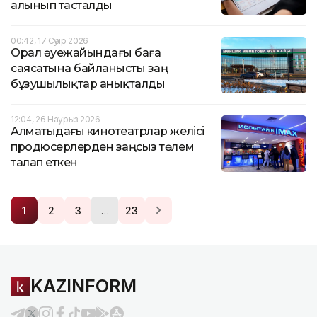
алынып тасталды
00:42, 17 Сәуір 2026
Орал әуежайындағы баға
саясатына байланысты заң
бұзушылықтар анықталды
12:04, 26 Наурыз 2026
Алматыдағы кинотеатрлар желісі
продюсерлерден заңсыз төлем
талап еткен
…
1
2
3
23
KAZINFORM