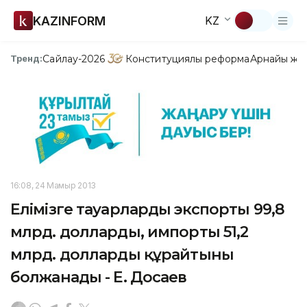
KAZINFORM
KZ
Сайлау-2026
Конституциялық реформа
Арнайы жо
Тренд:
16:08, 24 Мамыр 2013
Елімізге тауарлардың экспорты 99,8
млрд. долларды, импорты 51,2
млрд. долларды құрайтыны
болжанады - Е. Досаев