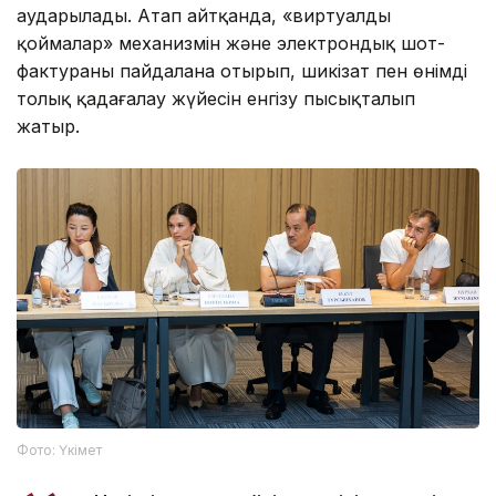
аударылады. Атап айтқанда, «виртуалды
қоймалар» механизмін және электрондық шот-
фактураны пайдалана отырып, шикізат пен өнімді
толық қадағалау жүйесін енгізу пысықталып
жатыр.
Фото: Үкімет