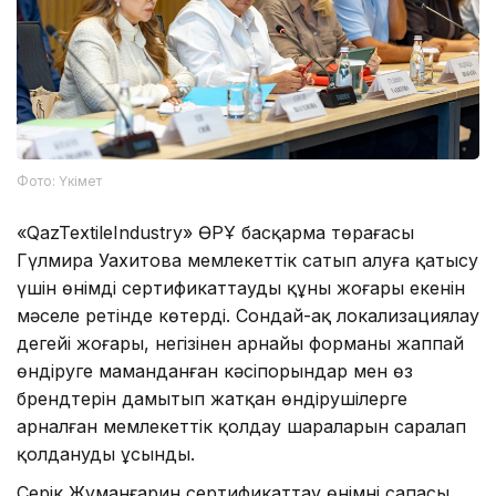
Фото: Үкімет
«QazTextileIndustry» ӨРҰ басқарма төрағасы
Гүлмира Уахитова мемлекеттік сатып алуға қатысу
үшін өнімді сертификаттаудың құны жоғары екенін
мәселе ретінде көтерді. Сондай-ақ локализациялау
деңгейі жоғары, негізінен арнайы форманы жаппай
өндіруге маманданған кәсіпорындар мен өз
брендтерін дамытып жатқан өндірушілерге
арналған мемлекеттік қолдау шараларын саралап
қолдануды ұсынды.
Серік Жұманғарин сертификаттау өнімнің сапасы