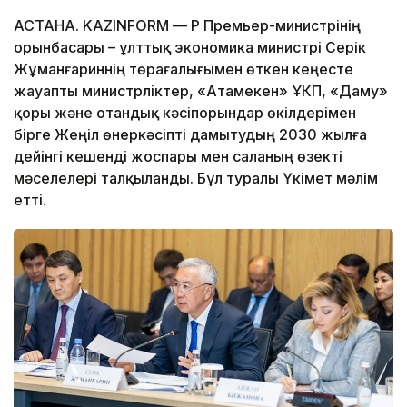
АСТАНА. KAZINFORM — ҚР Премьер-министрінің
орынбасары – ұлттық экономика министрі Серік
Жұманғариннің төрағалығымен өткен кеңесте
жауапты министрліктер, «Атамекен» ҰКП, «Даму»
қоры және отандық кәсіпорындар өкілдерімен
бірге Жеңіл өнеркәсіпті дамытудың 2030 жылға
дейінгі кешенді жоспары мен саланың өзекті
мәселелері талқыланды. Бұл туралы Үкімет мәлім
етті.