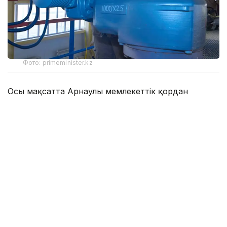
Фото: primeminister.kz
Осы мақсатта Арнаулы мемлекеттік қордан
Солтүстік Қазақстан облысындағы Преснов және
Соколов топтық су құбырларын
реконструкциялауды аяқтауға 2,7 млрд теңге
бөлінді.
Преснов топтық су құбырын реконструкциялау
жалпы саны 34,5 мың адам тұратын Есіл, Мамлют
және Жамбыл аудандарындағы 43 елді мекенді
сумен жабдықтауды жақсартуға мүмкіндік береді.
Үкіметтің баспасөз қызметі хабарлағандай, бүгінде