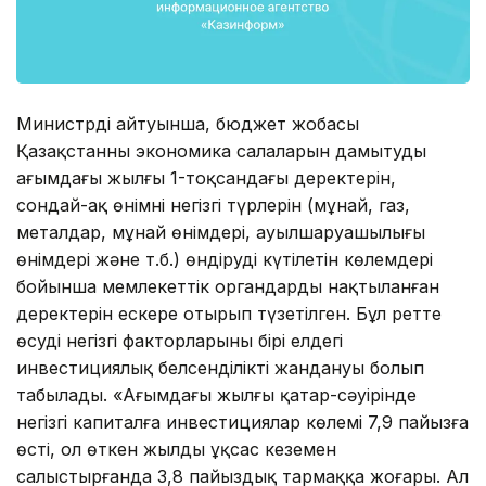
Министрдің айтуынша, бюджет жобасы
Қазақстанның экономика салаларын дамытудың
ағымдағы жылғы 1-тоқсандағы деректерін,
сондай-ақ өнімнің негізгі түрлерін (мұнай, газ,
металдар, мұнай өнімдері, ауылшаруашылығы
өнімдері және т.б.) өндірудің күтілетін көлемдері
бойынша мемлекеттік органдардың нақтыланған
деректерін ескере отырып түзетілген. Бұл ретте
өсудің негізгі факторларының бірі елдегі
инвестициялық белсенділіктің жандануы болып
табылады. «Ағымдағы жылғы қаңтар-сәуірінде
негізгі капиталға инвестициялар көлемі 7,9 пайызға
өсті, ол өткен жылдың ұқсас кезеңмен
салыстырғанда 3,8 пайыздық тармаққа жоғары. Ал