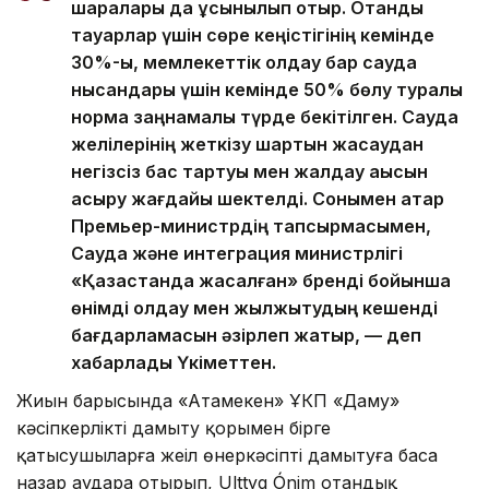
шаралары да ұсынылып отыр. Отандық
тауарлар үшін сөре кеңістігінің кемінде
30%-ы, мемлекеттік қолдау бар сауда
нысандары үшін кемінде 50% бөлу туралы
норма заңнамалық түрде бекітілген. Сауда
желілерінің жеткізу шартын жасаудан
негізсіз бас тартуы мен жалдау ақысын
асыру жағдайы шектелді. Сонымен қатар
Премьер-министрдің тапсырмасымен,
Сауда және интеграция министрлігі
«Қазақстанда жасалған» бренді бойынша
өнімді қолдау мен жылжытудың кешенді
бағдарламасын әзірлеп жатыр, — деп
хабарлады Үкіметтен.
Жиын барысында «Атамекен» ҰКП «Даму»
кәсіпкерлікті дамыту қорымен бірге
қатысушыларға жеңіл өнеркәсіпті дамытуға баса
назар аудара отырып, Ulttyq Ónim отандық