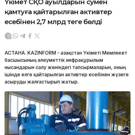
Үкімет СҚО ауылдарын сумен
қамтуға қайтарылған активтер
есебінен 2,7 млрд теңге бөлді
АСТАНА. KAZINFORM - Қазақстан Үкіметі Мемлекет
басшысының әлеуметтік инфрақұрылым
нысандарын салу жөніндегі тапсырмаларын, оның
ішінде елге қайтарылған активтер есебінен жүзеге
асыруды жалғастырып жатыр.