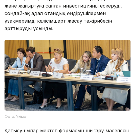
және жаңғыртуға салған инвестицияны ескеруді,
сондай-ақ адал отандық өндірушілермен
ұзақмерзімді келісімшарт жасау тәжірибесін
арттыруды ұсынды.
Фото: Үкімет
Қатысушылар мектеп формасын шығару мәселесін