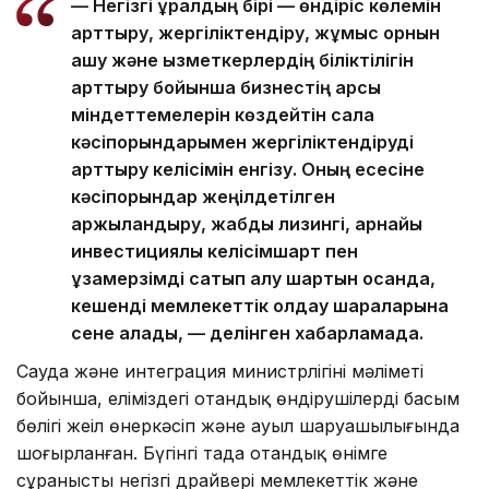
— Негізгі құралдың бірі — өндіріс көлемін
арттыру, жергіліктендіру, жұмыс орнын
ашу және қызметкерлердің біліктілігін
арттыру бойынша бизнестің қарсы
міндеттемелерін көздейтін сала
кәсіпорындарымен жергіліктендіруді
арттыру келісімін енгізу. Оның есесіне
кәсіпорындар жеңілдетілген
қаржыландыру, жабдық лизингі, арнайы
инвестициялық келісімшарт пен
ұзақмерзімді сатып алу шартын қосқанда,
кешенді мемлекеттік қолдау шараларына
сене алады, — делінген хабарламада.
Сауда және интеграция министрлігінің мәліметі
бойынша, еліміздегі отандық өндірушілердің басым
бөлігі жеңіл өнеркәсіп және ауыл шаруашылығында
шоғырланған. Бүгінгі таңда отандық өнімге
сұраныстың негізгі драйвері мемлекеттік және