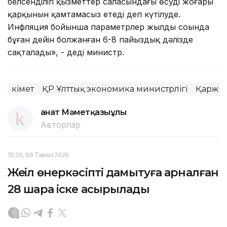
белсенділігі қызметтер саласындағы өсудің жоғары
қарқынын қамтамасыз етеді деп күтілуде.
Инфляция бойынша параметрлер жылдың соңында
бұған дейін болжанған 6-8 пайыздық дәлізде
сақталады», - деді министр.
Үкімет
ҚР Ұлттық экономика министрлігі
Қаржы
Қанат Мәметқазыұлы
Авторлар
15:30, 06 Тамыз 2026
Жеңіл өнеркәсіпті дамытуға арналған
28 шара іске асырылады