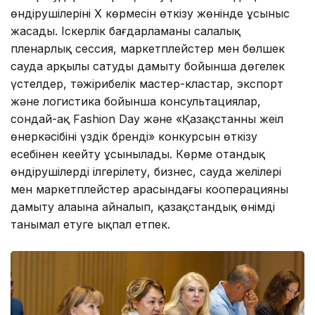
өндірушілерінің X көрмесін өткізу жөнінде ұсыныс
жасады. Іскерлік бағдарламаны салалық
пленарлық сессия, маркетплейстер мен бөлшек
сауда арқылы сатуды дамыту бойынша дөңгелек
үстелдер, тәжірибелік мастер-кластар, экспорт
және логистика бойынша консультациялар,
сондай-ақ Fashion Day және «Қазақстанның жеңіл
өнеркәсібінің үздік бренді» конкурсын өткізу
есебінен кеңейту ұсынылады. Көрме отандық
өндірушілерді ілгерілету, бизнес, сауда желілері
мен маркетплейстер арасындағы кооперацияны
дамыту алаңына айналып, қазақстандық өнімді
танымал етуге ықпал етпек.