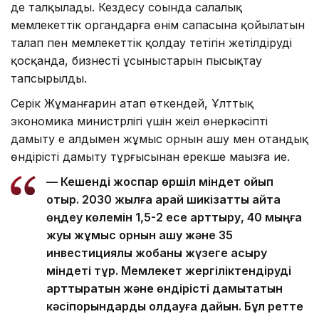
де талқылады. Кездесу соңында салалық
мемлекеттік органдарға өнім сапасына қойылатын
талап пен мемлекеттік қолдау тетігін жетілдіруді
қосқанда, бизнестің ұсыныстарын пысықтау
тапсырылды.
Серік Жұманғарин атап өткендей, Ұлттық
экономика министрлігі үшін жеңіл өнеркәсіпті
дамыту ең алдымен жұмыс орнын ашу мен отандық
өндірісті дамыту тұрғысынан ерекше маңызға ие.
— Кешенді жоспар өршіл міндет қойып
отыр. 2030 жылға қарай шикізатты қайта
өңдеу көлемін 1,5-2 есе арттыру, 40 мыңға
жуық жұмыс орнын ашу және 35
инвестициялық жобаны жүзеге асыру
міндеті тұр. Мемлекет жергіліктендіруді
арттыратын және өндірісті дамытатын
кәсіпорындарды қолдауға дайын. Бұл ретте