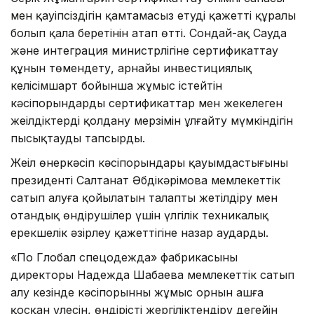
мен қауіпсіздігін қамтамасыз етудің қажетті құралы
болып қала беретінін атап өтті. Сондай-ақ Сауда
және интеграция министрлігіне сертификаттау
құнын төмендету, арнайы инвестициялық
келісімшарт бойынша жұмыс істейтін
кәсіпорындардың сертификаттар мен жекелеген
жеңілдіктерді қолдану мерзімін ұлғайту мүмкіндігін
пысықтауды тапсырды.
Жеңіл өнеркәсіп кәсіпорындары қауымдастығының
президенті Салтанат Әбдікәрімова мемлекеттік
сатып алуға қойылатын талапты жетілдіру мен
отандық өндірушілер үшін үлгілік техникалық
ерекшелік әзірлеу қажеттігіне назар аударды.
«По Глобал спецодежда» фабрикасының
директоры Надежда Шабаева мемлекеттік сатып
алу кезінде кәсіпорынның жұмыс орнын ашға
қосқан үлесін, өндірісті жергіліктендіру деңгейін