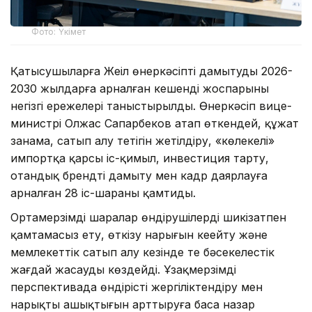
Фото: Үкімет
Қатысушыларға Жеңіл өнеркәсіпті дамытудың 2026-
2030 жылдарға арналған кешенді жоспарының
негізгі ережелері таныстырылды. Өнеркәсіп вице-
министрі Олжас Сапарбеков атап өткендей, құжат
заңнама, сатып алу тетігін жетілдіру, «көлеңкелі»
импортқа қарсы іс-қимыл, инвестиция тарту,
отандық брендті дамыту мен кадр даярлауға
арналған 28 іс-шараны қамтиды.
Ортамерзімді шаралар өндірушілерді шикізатпен
қамтамасыз ету, өткізу нарығын кеңейту және
мемлекеттік сатып алу кезінде тең бәсекелестік
жағдай жасауды көздейді. Ұзақмерзімді
перспективада өндірісті жергіліктендіру мен
нарықтың ашықтығын арттыруға баса назар