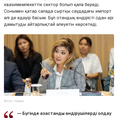
квазимемлекеттік сектор болып қала береді.
Сонымен қатар салада сыртқы саудадағы импорт
әлі де едәуір басым. Бұл отандық өндірісті одан әрі
дамытудың айтарлықтай әлеуетін көрсетеді.
Фото: Үкімет
— Бүгінде қазақстандық өндірушілерді қолдау