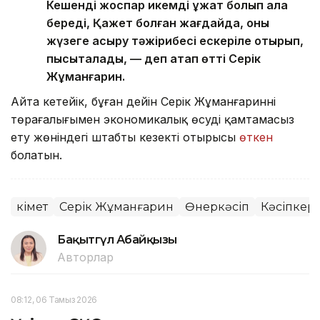
Кешенді жоспар икемді құжат болып қала
береді, Қажет болған жағдайда, оны
жүзеге асыру тәжірибесі ескеріле отырып,
пысықталады, — деп атап өтті Серік
Жұманғарин.
Айта кетейік, бұған дейін Серік Жұманғариннің
төрағалығымен экономикалық өсуді қамтамасыз
ету жөніндегі штабтың кезекті отырысы
өткен
болатын.
Үкімет
Серік Жұманғарин
Өнеркәсіп
Кәсіпкерл
Бақытгүл Абайқызы
Авторлар
08:12, 06 Тамыз 2026