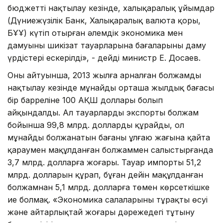
бюджетті нақтылау кезінде, халықаралық ұйымдар
(Дүниежүзілік Банк, Халықаралық валюта қоры,
БҰҰ) күтіп отырған әлемдік экономика мен
дамуының шикізат тауарларына бағаларының даму
үрдістері ескерілді», - дейді министр Е. Досаев.
Оның айтуынша, 2013 жылға арналған болжамды
нақтылау кезінде мұнайдың орташа жылдық бағасы
бір барреліне 100 АҚШ доллары болып
айқындалды. Ал тауарлардың экспорты болжам
бойынша 99,8 млрд. долларды құрайды, ол
мұнайдың болжанатын бағаны ұлғаю жағына қайта
қараумен мақұлданған болжаммен салыстырғанда
3,7 млрд. долларға жоғары. Тауар импорты 51,2
млрд. долларын құрап, бұған дейін мақұлданған
болжамнан 5,1 млрд. долларға төмен көрсеткішке
ие болмақ. «Экономика салаларының тұрақты өсуі
және айтарлықтай жоғары дәрежедегі тұтыну