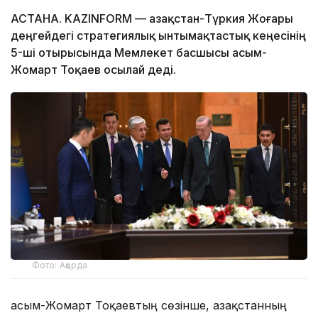
АСТАНА. KAZINFORM — Қазақстан-Түркия Жоғары
деңгейдегі стратегиялық ынтымақтастық кеңесінің
5-ші отырысында Мемлекет басшысы Қасым-
Жомарт Тоқаев осылай деді.
Фото: Ақорда
Қасым-Жомарт Тоқаевтың сөзінше, Қазақстанның