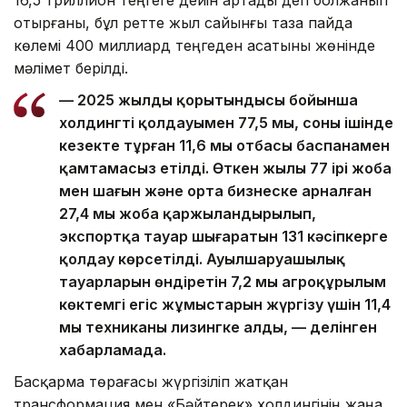
16,5 триллион теңгеге дейін артады деп болжанып
отырғаны, бұл ретте жыл сайынғы таза пайда
көлемі 400 миллиард теңгеден асатыны жөнінде
мәлімет берілді.
— 2025 жылдың қорытындысы бойынша
холдингтің қолдауымен 77,5 мың, соның ішінде
кезекте тұрған 11,6 мың отбасы баспанамен
қамтамасыз етілді. Өткен жылы 77 ірі жоба
мен шағын және орта бизнеске арналған
27,4 мың жоба қаржыландырылып,
экспортқа тауар шығаратын 131 кәсіпкерге
қолдау көрсетілді. Ауылшаруашылық
тауарларын өндіретін 7,2 мың агроқұрылым
көктемгі егіс жұмыстарын жүргізу үшін 11,4
мың техниканы лизингке алды, — делінген
хабарламада.
Басқарма төрағасы жүргізіліп жатқан
трансформация мен «Бәйтерек» холдингінің жаңа