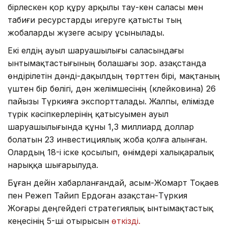
бірлескен қор құру арқылы тау-кен саласы мен
табиғи ресурстарды игеруге қатысты тың
жобаларды жүзеге асыру ұсынылады.
Екі елдің ауыл шаруашылығы саласындағы
ынтымақтастығының болашағы зор. Қазақстанда
өндірілетін дәнді-дақылдың төрттен бірі, мақтаның
үштен бір бөлігі, дән желімшесінің (клейковина) 26
пайызы Түркияға экспортталады. Жалпы, елімізде
түрік кәсіпкерлерінің қатысуымен ауыл
шаруашылығында құны 1,3 миллиард доллар
болатын 23 инвестициялық жоба қолға алынған.
Олардың 18-і іске қосылып, өнімдері халықаралық
нарыққа шығарылуда.
Бұған дейін хабарланғандай, Қасым-Жомарт Тоқаев
пен Режеп Тайип Ердоған Қазақстан-Түркия
Жоғары деңгейдегі стратегиялық ынтымақтастық
кеңесінің 5-ші отырысын
өткізді.