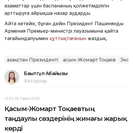
азаматтар үшін баспананың қолжетімділігін
арттыруға айрықша назар аударды.
Айта кетейік, бұған дейін Президент Пашинянды
Армения Премьер-министрі лауазымына қайта
тағайындалуымен
құттықтағанын
жаздық.
Қазақстан Президенті
Қасым-Жомарт Тоқаев
Экон
Бақытгүл Абайқызы
Авторлар
12:24, 05 Тамыз 2026
Қасым-Жомарт Тоқаевтың
таңдаулы сөздерінің жинағы жарық
көрді