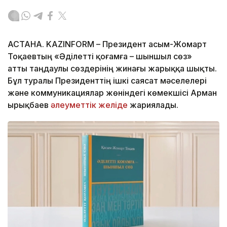
АСТАНА. KAZINFORM – Президент Қасым-Жомарт
Тоқаевтың «Әділетті қоғамға – шыншыл сөз»
атты таңдаулы сөздерінің жинағы жарыққа шықты.
Бұл туралы Президенттің ішкі саясат мәселелері
және коммуникациялар жөніндегі көмекшісі Арман
Қырықбаев
әлеуметтік желіде
жариялады.