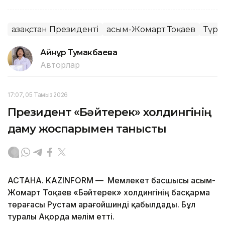
Қазақстан Президенті
Қасым-Жомарт Тоқаев
Түрк
Айнұр Тумакбаева
Авторлар
17:07, 05 Тамыз 2026
Президент «Бәйтерек» холдингінің
даму жоспарымен танысты
АСТАНА. KAZINFORM — Мемлекет басшысы Қасым-
Жомарт Тоқаев «Бәйтерек» холдингінің басқарма
төрағасы Рустам Қарағойшинді қабылдады. Бұл
туралы Ақорда мәлім етті.