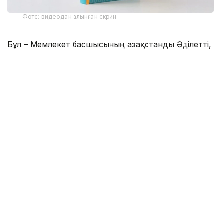
Фото: видеодан алынған скрин
Бұл – Мемлекет басшысының Қазақстанды Әділетті,
Қауіпсіз және Өркендеген елге айналдыруды
көздеген ұлы мұратының сөзбен көмкерілген
жиынтық бейнесі.
– Құрметті достар! Сөз қадірін түсінетін,
көкірегі ояу, зерделі қауымға айтар
жаңалығымыз бар. «Әділетті қоғамға –
шыншыл сөз» деген атпен Қазақстан
Республикасының Президенті Қасым-
Жомарт Кемелұлы Тоқаевтың таңдаулы
сөздерінің жинағы жарық көрді. Жинақ
болғанда, бұл – Мемлекет басшысының
Қазақстанды Әділетті, Қауіпсіз және
Өркендеген елге айналдыруды көздеген