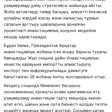
ұзақмерзімді даму стратегиясы жайында айтты.
Жоба активтерді тиімді басқару, әлеуетті бизнеске
қолайлы жағдай жасау және халықтың тұрмыс
сапасын арттыру шараларына арналған
проактивті инвестициялық холдинг моделіне
көшуді қарастырады.
Бұдан бөлек, Президентке бірқатар
инвестициялық жобаны іске асыру барысы туралы
баяндалды. Жыл соңына дейін Инвестициялық
кеңестің қарауына импортты алмастыруға,
экспорт пен инфрақұрылымды дамытуға
бағытталған 26 жобаны енгізу жоспарланып отыр.
Кездесу соңында Мемлекет басшысы
экономиканың орнықты өсімін қамтамасыз ету,
ұзақмерзімді инвестиция тарту маңызды екенін
атап өтіп, шағын және орта бизнесті қолдау тетігін
күшейту жөнінде міндет жүктеді. Сонымен қатар