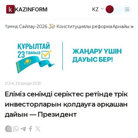
KAZINFORM
KZ
Сайлау-2026
Конституциялық реформа
Арнайы жо
Тренд:
21:04, 29 Шілде 2025
Еліміз сенімді серіктес ретінде түрік
инвесторларын қолдауға әрқашан
дайын — Президент