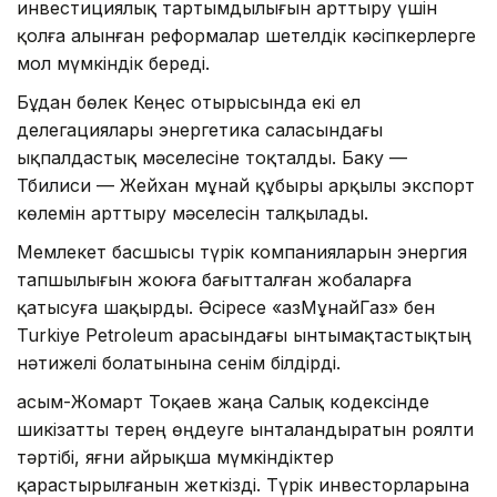
инвестициялық тартымдылығын арттыру үшін
қолға алынған реформалар шетелдік кәсіпкерлерге
мол мүмкіндік береді.
Бұдан бөлек Кеңес отырысында екі ел
делегациялары энергетика саласындағы
ықпалдастық мәселесіне тоқталды. Баку —
Тбилиси — Жейхан мұнай құбыры арқылы экспорт
көлемін арттыру мәселесін талқылады.
Мемлекет басшысы түрік компанияларын энергия
тапшылығын жоюға бағытталған жобаларға
қатысуға шақырды. Әсіресе «ҚазМұнайГаз» бен
Turkiye Petroleum арасындағы ынтымақтастықтың
нәтижелі болатынына сенім білдірді.
Қасым-Жомарт Тоқаев жаңа Салық кодексінде
шикізатты терең өңдеуге ынталандыратын роялти
тәртібі, яғни айрықша мүмкіндіктер
қарастырылғанын жеткізді. Түрік инвесторларына