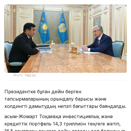
Фото: Ақорда
Президентке бұған дейін берген
тапсырмаларының орындалу барысы және
холдингті дамытудың негізгі бағыттары баяндалды.
Қасым-Жомарт Тоқаевқа инвестициялық және
кредиттік портфель 14,3 триллион теңгеге жетіп,