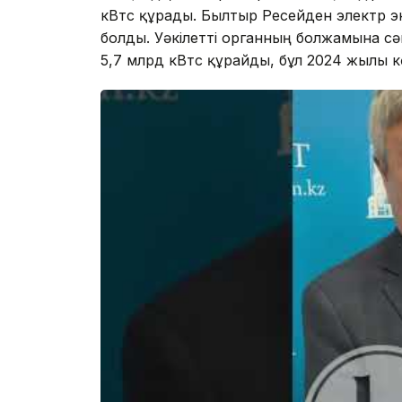
кВтс құрады. Былтыр Ресейден электр э
болды. Уәкілетті органның болжамына с
5,7 млрд кВтс құрайды, бұл 2024 жылғы к