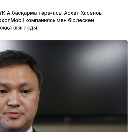
ҰК АҚ басқарма төрағасы Асхат Хасенов
 ExxonMobil компаниясымен бірлескен
жоққа шығарды.