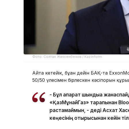
Фото: Солтан Жексенбеков / Kazinform
Айта кетейік, бұған дейін БАҚ-та ExxonM
50/50 үлесімен бірлескен кәсіпорын құры
- Бұл ақпарат шындыққа жанаспай
«ҚазМұнайГаз» тарапынан Bloo
растамаймын, - деді Асхат Хас
кеңесінің отырысынан кейін ті