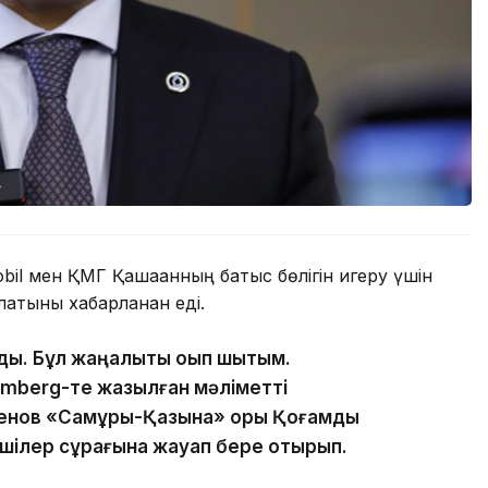
obil мен ҚМГ Қашағанның батыс бөлігін игеру үшін
латыны хабарланған еді.
ды. Бұл жаңалықты оқып шықтым.
mberg-те жазылған мәліметті
енов «Самұрық-Қазына» қоры Қоғамдық
лшілер сұрағына жауап бере отырып.