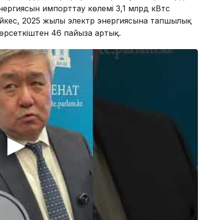
нергиясын импорттау көлемі 3,1 млрд кВтс
әйкес, 2025 жылы электр энергиясына тапшылық
өрсеткіштен 46 пайызға артық.