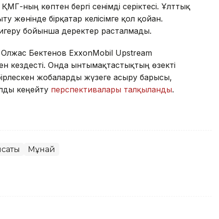
МГ-ның көптен бергі сенімді серіктесі. Ұлттық
 жөнінде бірқатар келісімге қол қойған.
 игеру бойынша деректер расталмады.
 Олжас Бектенов ExxonMobil Upstream
н кездесті. Онда ынтымақтастықтың өзекті
бірлескен жобаларды жүзеге асыру барысы,
ылды кеңейту
перспективалары талқыланды
.
ясаты
Мұнай