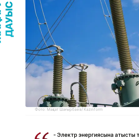
Фото: Мақсат Шағырбаев/ Kazinform
- Электр энергиясына қатысты 