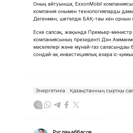
Оның айтуынша, ExxonMobil компаниясы Қ
компания онымен технологияларды дамыту
Дегенмен, шетелдік БАҚ-тағы кен орнын
Еске салсақ, жақында Премьер-министр
компаниясының президенті Дэн Амманме
мәселелері және мұнай-газ саласындағы 
сондай-ақ инвестициялық өзара іс-қим
Энергетика
Қазақстанның сыртқы са
Руслан Ғаббасов