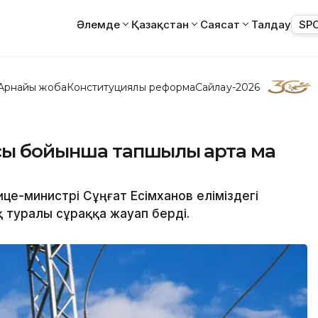
Әлемде
Қазақстан
Саясат
Талдау
SP
Арнайы жоба
Конституциялық реформа
Сайлау-2026
сы бойынша тапшылық арта ма
це-министрі Сұңғат Есімханов еліміздегі
 туралы сұраққа жауап берді.