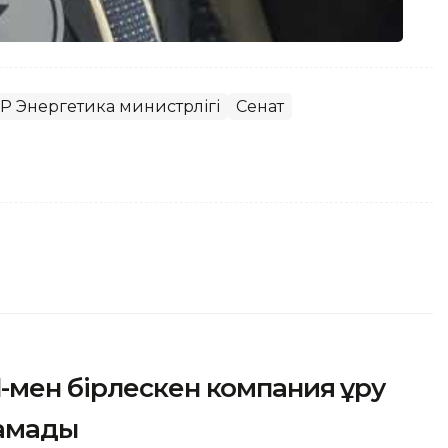
Р Энергетика министрлігі
Сенат
мен бірлескен компания құру
тамады