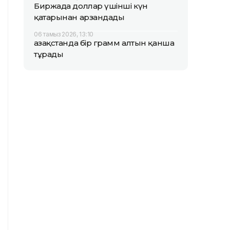
Биржада доллар үшінші күн
қатарынан арзандады
06 тамыз 2026, 13:10
Қазақстанда бір грамм алтын қанша
тұрады