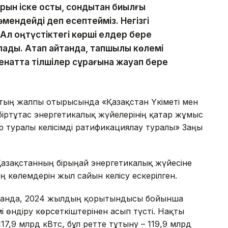
ын іске қостық, сондықтан биылғы
мендейді деп есептейміз. Негізгі
Ал оңтүстіктегі көрші елдер бере
ады. Атап айтқанда, тапшылық көлемі
Сенатта тілшілер сұрағына жауап бере
ттың жалпы отырысында «Қазақстан Үкіметі мен
 біртұтас энергетикалық жүйелерінің қатар жұмыс
ар туралы келісімді ратификациялау туралы» Заңы
зақстанның бірыңғай энергетикалық жүйесіне
ң көлемдерін жыл сайын келісу ескерілген.
рағанда, 2024 жылдың қорытындысы бойынша
і өндіру көрсеткіштерінен асып түсті. Нақты
17,9 млрд кВтс, бұл ретте тұтыну – 119,9 млрд