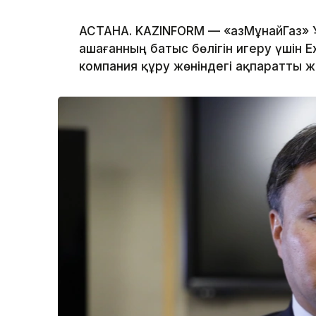
АСТАНА. KAZINFORM — «ҚазМұнайГаз» 
Қашағанның батыс бөлігін игеру үшін
компания құру жөніндегі ақпаратты 