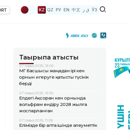
KZ
QZ
РУ
EN
中文
ق ز
ЎЗ
ORT
Тақырыпқа қатысты
07 тамыз 2026, 18:06
ҚМГ басшысы жаңадан ірі кен
орнын игеруге қатысты түсінік
берді
07 тамыз 2026, 16:50
Елдегі Ақсоран кен орнында
вольфрам өндіру 2028 жылға
жоспарланған
07 тамыз 2026, 11:08
Елімізде бір апта ішінде әлеуметтік