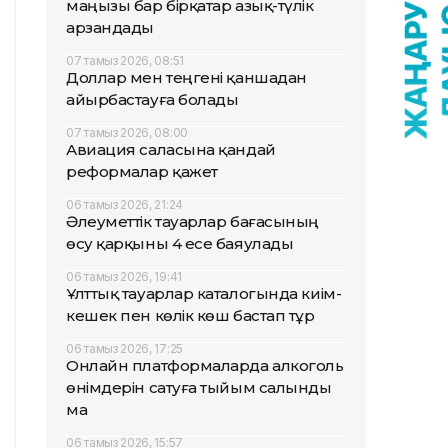
маңызы бар бірқатар азық-түлік
арзандады
07 тамыз 2026, 08:51
Доллар мен теңгені қаншадан
айырбастауға болады
07 тамыз 2026, 08:00
Авиация саласына қандай
реформалар қажет
06 тамыз 2026, 21:24
Әлеуметтік тауарлар бағасының
өсу қарқыны 4 есе баяулады
06 тамыз 2026, 19:41
Ұлттық тауарлар каталогында киім-
кешек пен көлік көш бастап тұр
06 тамыз 2026, 17:25
Онлайн платформаларда алкоголь
өнімдерін сатуға тыйым салынды
ма
06 тамыз 2026, 15:57