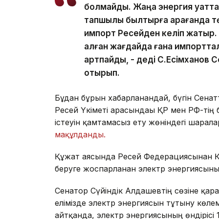
болмайды. Жаңа энергия қуаттар
тапшылық былтырға қарағанда тө
импорт Ресейден келіп жатыр. 
алған жағдайда ғана импорттал
артпайды, - деді С.Есімханов 
отырып.
Бұдан бұрын хабарланғандай, бүгін Сена
Ресей Үкіметі арасындағы ҚР мен РФ-тің
істеуін қамтамасыз ету жөніндегі шарал
мақұлданды.
Құжат аясында Ресей Федерациясынан Қа
беруге жоспарланған электр энергиясыны
Сенатор Сүйіндік Алдашевтің сөзіне қа
елімізде электр энергиясын тұтыну көлем
айтқанда, электр энергиясының өндірісі 1