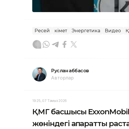
Ресей
Үкімет
Энергетика
Видео
Қ
Руслан Ғаббасов
Авторлар
19:25, 07 Тамыз 2026
ҚМГ басшысы ExxonMobil-
жөніндегі ақпаратты рас