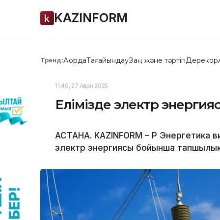
KAZINFORM
Ақорда
Тағайындау
Заң және тәртіп
Дерекқор
Тренд:
11:40, 27 Ақпан 2025
Елімізде электр энергия
АСТАНА. KAZINFORM – ҚР Энергетика ви
электр энергиясы бойынша тапшылық