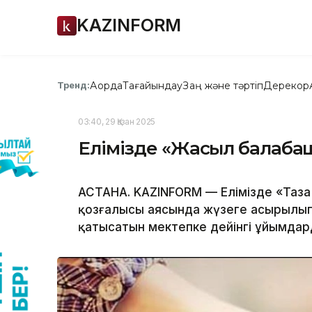
KAZINFORM
Ақорда
Тағайындау
Заң және тәртіп
Дерекқор
Тренд:
03:40, 29 Қазан 2025
Елімізде «Жасыл балабақ
АСТАНА. KAZINFORM — Елімізде «Таза
қозғалысы аясында жүзеге асырылы
қатысатын мектепке дейінгі ұйымдар