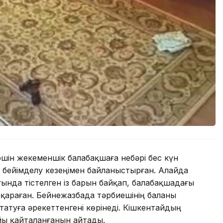
шін жекеменшік балабақшаға небәрі бес күн
бейімделу кезеңімен байланыстырған. Алайда
ғында тістелген із барын байқап, балабақшадағы
араған. Бейнежазбада тәрбиешінің баланы
атуға әрекеттенгені көрінеді. Кішкентайдың
йы қайталанғанын айтады.