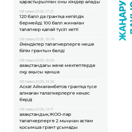
қарастырылған: оны кімдер алады
08 тамыз 2026, 17:21
120 балл да грантқа кепілдік
бермейді, 100 балл жинаған
талапкер қалай түсіп кетті
08 тамыз 2026, 16:34
Әкімдіктер талапкерлерге неше
білім грантын бөлді
08 тамыз 2026, 16:00
Қазақстандағы жеке мектептерде
оқу ақысы қанша
08 тамыз 2026, 14:24
Асхат Аймағамбетов грантқа түсе
алмаған талапкерлерге кеңес
берді
08 тамыз 2026, 13:17
Қазақстандық ЖОО-лар
талапкерлерге 2 мыңнан астам
қосымша грант ұсынады