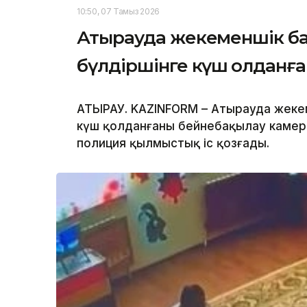
10:50, 07 Тамыз 2026
Атырауда жекеменшік ба
бүлдіршінге күш қолданға
АТЫРАУ. KAZINFORM – Атырауда жекем
күш қолданғаны бейнебақылау камера
полиция қылмыстық іс қозғады.