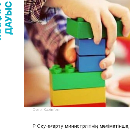
Фото: Kazinform
ҚР Оқу-ағарту министрлігінің мәліметінш