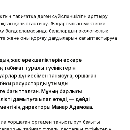
қтың табиғатқа деген сүйіспеншілігін арттыру
ақтан қалыптастыру. Жаңартылған мектепке
 оқу бағдарламасында балалардың экологиялық
ауға және оны қорғау дағдыларын қалыптастыруға
дың жас ерекшеліктерін ескере
ң табиғат туралы түсініктерін
уарлар дүниесімен танысуға, қоршаған
табиғи ресурстарды ұтымды
уге бағытталған. Мұның барлығы
ікті дамытуға ықпал етеді, — дейді
аментінің директоры Манар Адамова.
бие «Қоршаған ортамен таныстыру» бағыты
лалардың табиғат туралы бастапқы түсініктерін