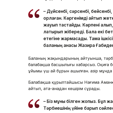
– Дүйсенбі, сәрсенбі, бейсенбі
қорлаған. Көргенімді айтып жет
жауып тастайды. Көрпені алып,
лақтырып жібереді. Бала екі бе
етегіне жармасады. Тамақ ішкісі
баланың анасы Жазира Ғабиде
Баланың жақындарының айтуынша, тәрбиеш
балабақша басшылығы хабарсыз. Оқиға бо
ұйымы үш ай бұрын ашылған. Қазір мұнда 
Балабақша құрылтайшысы Нағима Аманқо
айтып, ата-анадан кешірім сұрады.
– Біз мұны білген жоқпыз. Бұл 
Тәрбиешінің үйіне барып сөйлес