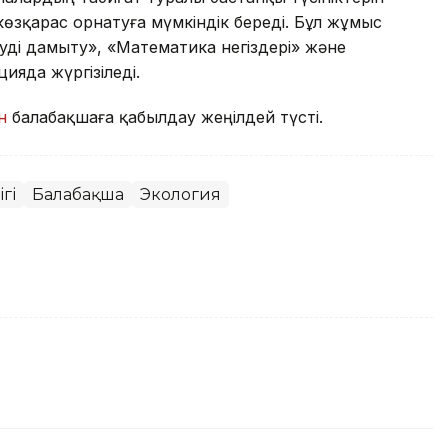
өзқарас орнатуға мүмкіндік береді. Бұл жұмыс
уді дамыту», «Математика негіздері» және
яда жүргізіледі.
н
балабақшаға қабылдау жеңілдей түсті.
гі
Балабақша
Экология