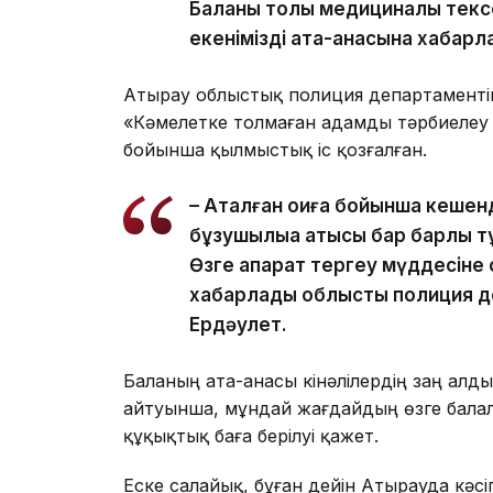
Баланы толық медициналық тек
екенімізді ата-анасына хабарла
Атырау облыстық полиция департаментін
«Кәмелетке толмаған адамды тәрбиелеу 
бойынша қылмыстық іс қозғалған.
– Аталған оқиға бойынша кешенд
бұзушылыққа қатысы бар барлық т
Өзге ақпарат тергеу мүддесіне
хабарлады облыстық полиция де
Ердәулет.
Баланың ата-анасы кінәлілердің заң алд
айтуынша, мұндай жағдайдың өзге балал
құқықтық баға берілуі қажет.
Еске салайық, бұған дейін Атырауда кәсіп