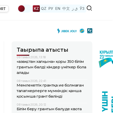
KZ
QZ
РУ
EN
中文
ق ز
ЎЗ
ORT
Тақырыпқа қатысты
09 тамыз 2026, 13:18
«Қазақстан халқына» қоры 350 білім
грантын бөлді: кімдер үміткер бола
алады
08 тамыз 2026, 22:41
Мемлекеттік грантқа ие болмаған
талапкерлерге мүмкіндік: қанша
қосымша грант бөлінді
08 тамыз 2026, 20:12
Білім беру грантын бөлуде квота