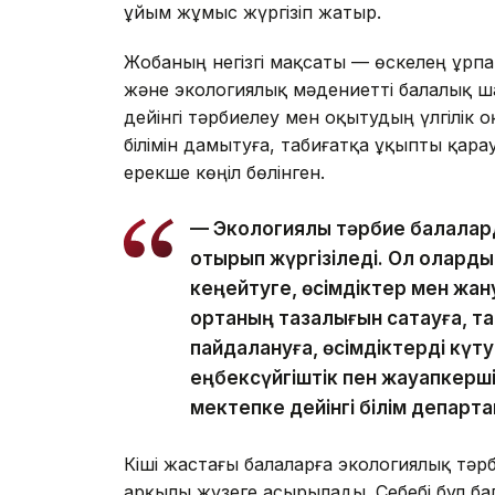
ұйым жұмыс жүргізіп жатыр.
Жобаның негізгі мақсаты — өскелең ұрпа
және экологиялық мәдениетті балалық ш
дейінгі тәрбиелеу мен оқытудың үлгілік
білімін дамытуға, табиғатқа ұқыпты қар
ерекше көңіл бөлінген.
— Экологиялық тәрбие балалар
отырып жүргізіледі. Ол оларды
кеңейтуге, өсімдіктер мен жан
ортаның тазалығын сақтауға, 
пайдалануға, өсімдіктерді күт
еңбексүйгіштік пен жауапкершіл
мектепке дейінгі білім департ
Кіші жастағы балаларға экологиялық тәр
арқылы жүзеге асырылады. Себебі бұл ба