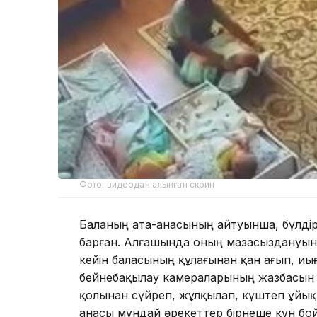
Фото: видеодан алынған скрин
Баланың ата-анасының айтуынша, бүлдір
барған. Алғашында оның мазасыздануын 
кейін баласының құлағынан қан ағып, иы
бейнебақылау камераларының жазбасын қ
қолынан сүйреп, жұлқылап, күштеп ұйықт
анасы мұндай әрекеттер бірнеше күн бо