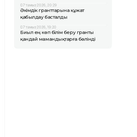
07 тамыз 2026, 20:29
Әкімдік гранттарына құжат
қабылдау басталды
07 тамыз 2026, 19:20
Биыл ең көп білім беру гранты
қандай мамандықтарға бөлінді