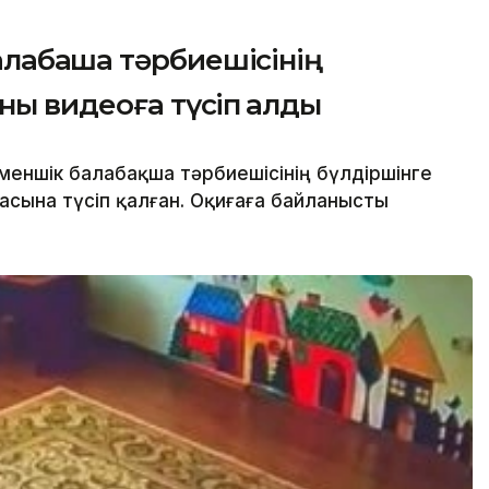
лабақша тәрбиешісінің
ны видеоға түсіп қалды
еншік балабақша тәрбиешісінің бүлдіршінге
сына түсіп қалған. Оқиғаға байланысты