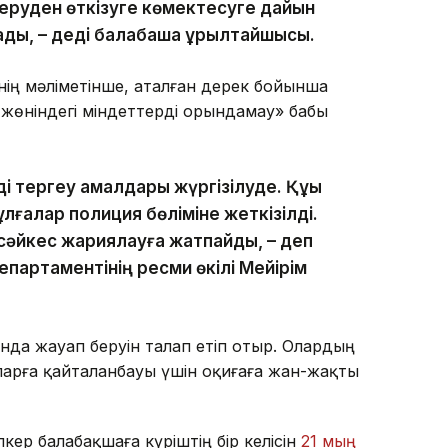
серуден өткізуге көмектесуге дайын
дық, – деді балабақша құрылтайшысы.
ің мәліметінше, аталған дерек бойынша
жөніндегі міндеттерді орындамау» бабы
і тергеу амалдары жүргізілуде. Құқық
ұлғалар полиция бөліміне жеткізілді.
 сәйкес жариялауға жатпайды, – деп
партаментінің ресми өкілі Мейірім
ында жауап беруін талап етіп отыр. Олардың
арға қайталанбауы үшін оқиғаға жан-жақты
кер балабақшаға күріштің бір келісін
21 мың