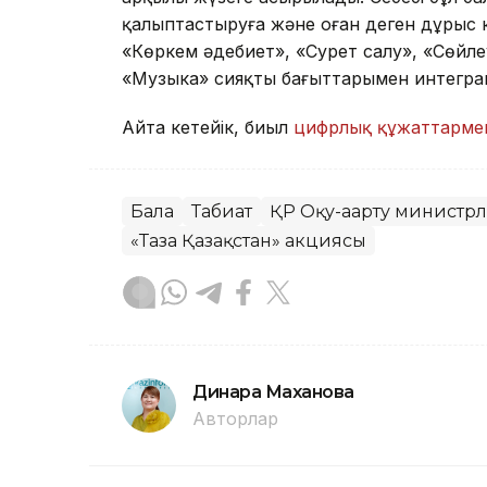
қалыптастыруға және оған деген дұрыс к
«Көркем әдебиет», «Сурет салу», «Сөйле
«Музыка» сияқты бағыттарымен интеграци
Айта кетейік, биыл
цифрлық құжаттарме
Бала
Табиғат
ҚР Оқу-ағарту министрлі
«Таза Қазақстан» акциясы
Динара Маханова
Авторлар