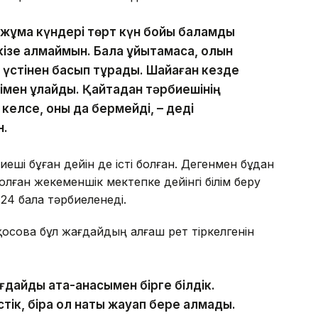
, жұма күндері төрт күн бойы баламды
кізе алмаймын. Бала ұйықтамаса, қолын
 үстінен басып тұрады. Шайқаған кезде
тімен құлайды. Қайтадан тәрбиешінің
 келсе, оны да бермейді, – деді
н.
і бұған дейін де істі болған. Дегенмен бұдан
лған жекеменшік мектепке дейінгі білім беру
24 бала тәрбиеленеді.
сова бұл жағдайдың алғаш рет тіркелгенін
жағдайды ата-анасымен бірге білдік.
тік, бірақ ол нақты жауап бере алмады.