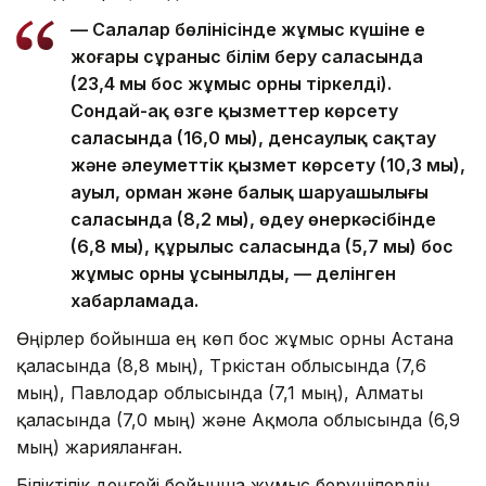
— Салалар бөлінісінде жұмыс күшіне ең
жоғары сұраныс білім беру саласында
(23,4 мың бос жұмыс орны тіркелді).
Сондай-ақ өзге қызметтер көрсету
саласында (16,0 мың), денсаулық сақтау
және әлеуметтік қызмет көрсету (10,3 мың),
ауыл, орман және балық шаруашылығы
саласында (8,2 мың), өңдеу өнеркәсібінде
(6,8 мың), құрылыс саласында (5,7 мың) бос
жұмыс орны ұсынылды, — делінген
хабарламада.
Өңірлер бойынша ең көп бос жұмыс орны Астана
қаласында (8,8 мың), Түркістан облысында (7,6
мың), Павлодар облысында (7,1 мың), Алматы
қаласында (7,0 мың) және Ақмола облысында (6,9
мың) жарияланған.
Біліктілік деңгейі бойынша жұмыс берушілердің