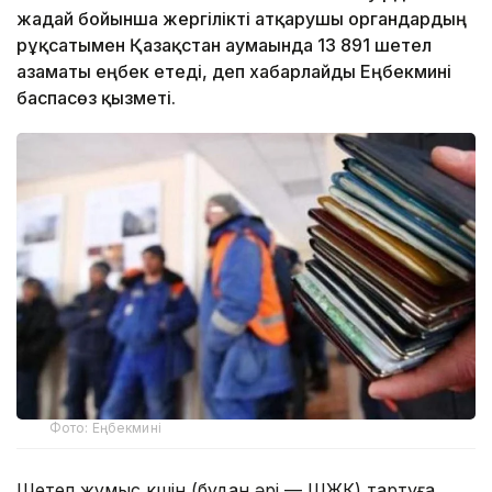
жағдай бойынша жергілікті атқарушы органдардың
рұқсатымен Қазақстан аумағында 13 891 шетел
азаматы еңбек етеді, деп хабарлайды Еңбекмині
баспасөз қызметі.
Фото: Еңбекмині
Шетел жұмыс күшін (бұдан әрі — ШЖК) тартуға