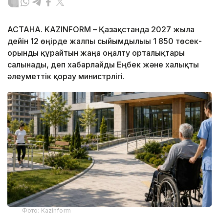
АСТАНА. KAZINFORM – Қазақстанда 2027 жылға
дейін 12 өңірде жалпы сыйымдылығы 1 850 төсек-
орынды құрайтын жаңа оңалту орталықтары
салынады, деп хабарлайды Еңбек және халықты
әлеуметтік қорғау министрлігі.
Фото: Kazinform