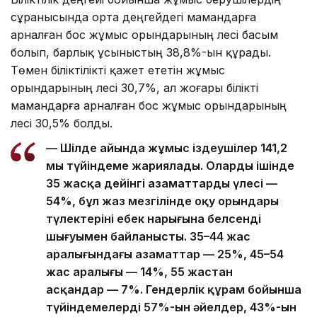
сұранысында орта деңгейдегі мамандарға
арналған бос жұмыс орындарының үлесі басым
болып, барлық ұсыныстың 38,8%-ын құрады.
Төмен біліктілікті қажет ететін жұмыс
орындарының үлесі 30,7%, ал жоғары білікті
мамандарға арналған бос жұмыс орындарының
үлесі 30,5% болды.
— Шілде айында жұмыс іздеушілер 141,2
мың түйіндеме жариялады. Олардың ішінде
35 жасқа дейінгі азаматтардың үлесі —
54%, бұл жаз мезгілінде оқу орындары
түлектерінің еңбек нарығына белсенді
шығуымен байланысты. 35–44 жас
аралығындағы азаматтар — 25%, 45–54
жас аралығы — 14%, 55 жастан
асқандар — 7%. Гендерлік құрам бойынша
түйіндемелердің 57%-ын әйелдер, 43%-ын