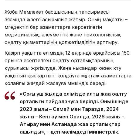
Жоба Мемлекет басшысының тапсырмасы
аясында жүзеге асырылып жатыр. Оның мақсаты –
мүгедектігі бар азаматтарға көрсетілетін
медициналық, әлеуметтік және психологиялық
оңалту қызметтерінің қолжетімділігін арттыру.
Қазіргі уақытта еліміздің 12 өңірінде әрқайсысы 150
орынға есептелген оңалту орталықтарының
құрылысы жүргізілуде. Жаңа нысандар кезек күту
уақытын қысқартып, қолдауға мұқтаж азаматтарға
қолайлы жағдай жасауға мүмкіндік береді.
«Соңғы үш жылда елімізде алты жаңа оңалту
орталығы пайдалануға берілді. Оның ішінде
2023 жылы – Семей мен Таразда, 2024
жылы – Кентау мен Оралда, 2026 жылы –
Атырау мен Астанада жаңа орталықтар
ашылды», – деп мәлімдеді министрлік.