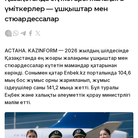
үміткерлер — ұшқыштар мен
стюардессалар
АСТАНА. KAZINFORM — 2026 жылдың шілдесінде
Қазақстанда ең жоғары жалақыны ұшқыштар мен
стюардессалар күтетін мамандар қатарынан
көрінді. Сонымен қатар Enbek.kz порталында 104,6
мың бос жұмыс орны жарияланып, жұмыс
іздеушілер саны 141,2 мыңға жетті. Бұл туралы
Еңбек және халықты әлеуметтік қорғау министрлігі
мәлім етті.