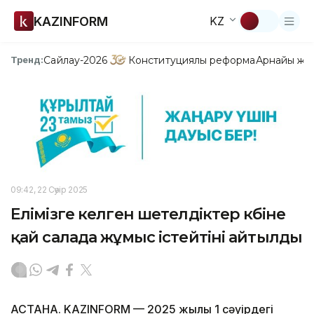
KAZINFORM
KZ
Сайлау-2026
Конституциялық реформа
Арнайы жо
Тренд:
09:42, 22 Сәуір 2025
Елімізге келген шетелдіктер көбіне
қай салада жұмыс істейтіні айтылды
АСТАНА. KAZINFORM — 2025 жылғы 1 сәуірдегі