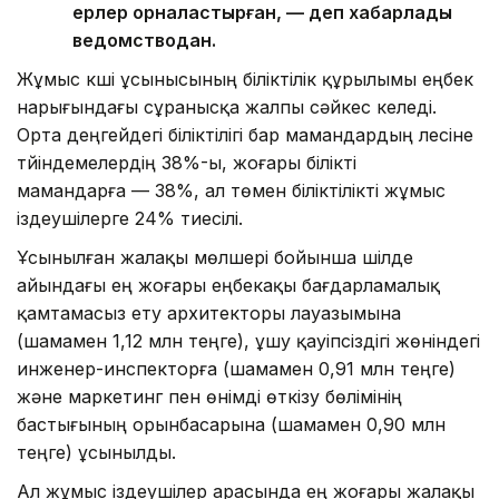
ерлер орналастырған, — деп хабарлады
ведомстводан.
Жұмыс күші ұсынысының біліктілік құрылымы еңбек
нарығындағы сұранысқа жалпы сәйкес келеді.
Орта деңгейдегі біліктілігі бар мамандардың үлесіне
түйіндемелердің 38%-ы, жоғары білікті
мамандарға — 38%, ал төмен біліктілікті жұмыс
іздеушілерге 24% тиесілі.
Ұсынылған жалақы мөлшері бойынша шілде
айындағы ең жоғары еңбекақы бағдарламалық
қамтамасыз ету архитекторы лауазымына
(шамамен 1,12 млн теңге), ұшу қауіпсіздігі жөніндегі
инженер-инспекторға (шамамен 0,91 млн теңге)
және маркетинг пен өнімді өткізу бөлімінің
бастығының орынбасарына (шамамен 0,90 млн
теңге) ұсынылды.
Ал жұмыс іздеушілер арасында ең жоғары жалақы