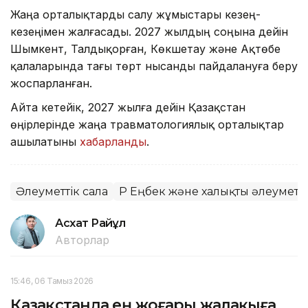
Жаңа орталықтарды салу жұмыстары кезең-
кезеңімен жалғасады. 2027 жылдың соңына дейін
Шымкент, Талдықорған, Көкшетау және Ақтөбе
қалаларында тағы төрт нысанды пайдалануға беру
жоспарланған.
Айта кетейік, 2027 жылға дейін Қазақстан
өңірлерінде жаңа травматологиялық орталықтар
ашылатыны
хабарланды
.
Әлеуметтік сала
ҚР Еңбек және халықты әлеуметті
Асхат Райқұл
Авторлар
15:46, 06 Тамыз 2026
Қазақстанда ең жоғары жалақыға