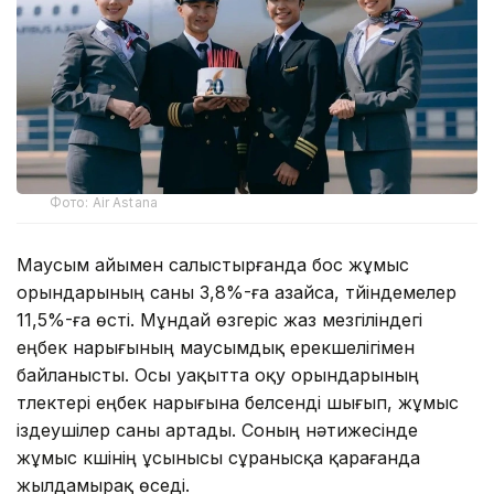
Фото: Air Astana
Маусым айымен салыстырғанда бос жұмыс
орындарының саны 3,8%-ға азайса, түйіндемелер
11,5%-ға өсті. Мұндай өзгеріс жаз мезгіліндегі
еңбек нарығының маусымдық ерекшелігімен
байланысты. Осы уақытта оқу орындарының
түлектері еңбек нарығына белсенді шығып, жұмыс
іздеушілер саны артады. Соның нәтижесінде
жұмыс күшінің ұсынысы сұранысқа қарағанда
жылдамырақ өседі.