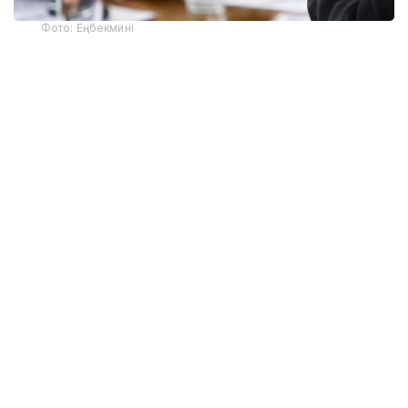
Фото: Еңбекмині
Ведомствоның мәліметінше, әлеуметтік
қызметкерлер қарттарға, мүгедектігі бар
адамдарға, балалы отбасыларға және қолдауды
қажет ететін өзге де азаматтарға күн сайын қолдау
көрсетеді. Осыған байланысты министрлік оларды
даярлау мен кәсіби біліктілігін арттыру
жұмыстарын жүйелі түрде жүргізіп келеді.
«Соның арқасында мамандар жаңа білім мен
тәжірибе жинақтап, азаматтарға сапалы
әрі уақытылы әлеуметтік қолдау
ұсынады», – деп мәлімдеді министрлік.
Қазіргі таңда еліміздің әлеуметтік қорғау жүйесінде
12 мыңға жуық әлеуметтік қызметкер еңбек етеді.
Оның ішінде 1 251 маман үкіметтік емес секторда