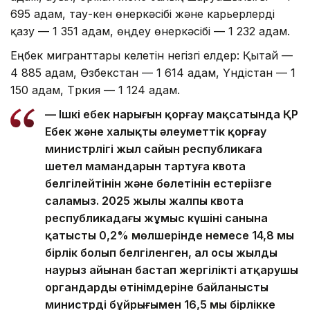
695 адам, тау-кен өнеркәсібі және карьерлерді
қазу — 1 351 адам, өңдеу өнеркәсібі — 1 232 адам.
Еңбек мигранттары келетін негізгі елдер: Қытай —
4 885 адам, Өзбекстан — 1 614 адам, Үндістан — 1
150 адам, Түркия — 1 124 адам.
— Ішкі еңбек нарығын қорғау мақсатында ҚР
Еңбек және халықты әлеуметтік қорғау
министрлігі жыл сайын республикаға
шетел мамандарын тартуға квота
белгілейтінін және бөлетінін естеріңізге
саламыз. 2025 жылы жалпы квота
республикадағы жұмыс күшінің санына
қатысты 0,2% мөлшерінде немесе 14,8 мың
бірлік болып белгіленген, ал осы жылдың
наурыз айынан бастап жергілікті атқарушы
органдардың өтінімдеріне байланысты
министрдің бұйрығымен 16,5 мың бірлікке