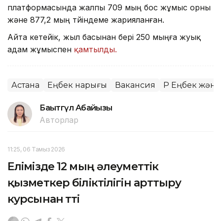
платформасында жалпы 709 мың бос жұмыс орны
және 877,2 мың түйіндеме жарияланған.
Айта кетейік, жыл басынан бері 250 мыңға жуық
адам жұмыспен
қамтылды.
Астана
Еңбек нарығы
Вакансия
ҚР Еңбек және
Бақытгүл Абайқызы
Авторлар
11:25, 06 Тамыз 2026
Елімізде 12 мың әлеуметтік
қызметкер біліктілігін арттыру
курсынан өтті