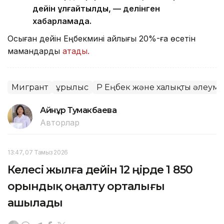
дейін ұлғайтылды, — делінген
хабарламада.
Осыған дейін Еңбекмині айлығы 20%-ға өсетін
мамандарды
атады.
Мигрант
Құрылыс
ҚР Еңбек және халықты әлеумет
Айнұр Тумакбаева
Авторлар
13:47, 07 Тамыз 2026
Келесі жылға дейін 12 өңірде 1 850
орындық оңалту орталығы
ашылады