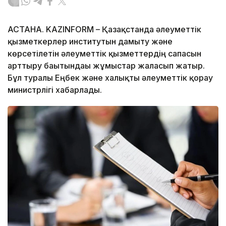
АСТАНА. KAZINFORM – Қазақстанда әлеуметтік
қызметкерлер институтын дамыту және
көрсетілетін әлеуметтік қызметтердің сапасын
арттыру бағытындағы жұмыстар жалғасып жатыр.
Бұл туралы Еңбек және халықты әлеуметтік қорғау
министрлігі хабарлады.