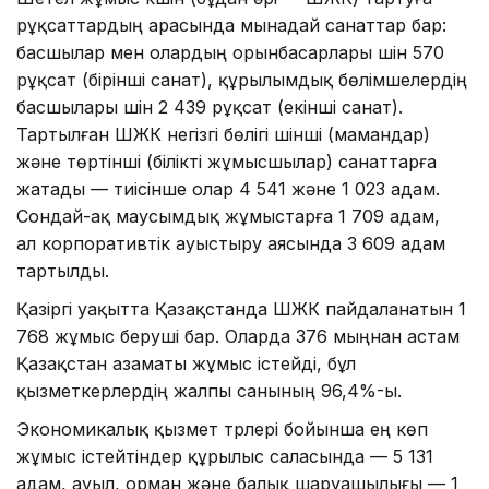
рұқсаттардың арасында мынадай санаттар бар:
басшылар мен олардың орынбасарлары үшін 570
рұқсат (бірінші санат), құрылымдық бөлімшелердің
басшылары үшін 2 439 рұқсат (екінші санат).
Тартылған ШЖК негізгі бөлігі үшінші (мамандар)
және төртінші (білікті жұмысшылар) санаттарға
жатады — тиісінше олар 4 541 және 1 023 адам.
Сондай-ақ маусымдық жұмыстарға 1 709 адам,
ал корпоративтік ауыстыру аясында 3 609 адам
тартылды.
Қазіргі уақытта Қазақстанда ШЖК пайдаланатын 1
768 жұмыс беруші бар. Оларда 376 мыңнан астам
Қазақстан азаматы жұмыс істейді, бұл
қызметкерлердің жалпы санының 96,4%-ы.
Экономикалық қызмет түрлері бойынша ең көп
жұмыс істейтіндер құрылыс саласында — 5 131
адам, ауыл, орман және балық шаруашылығы — 1