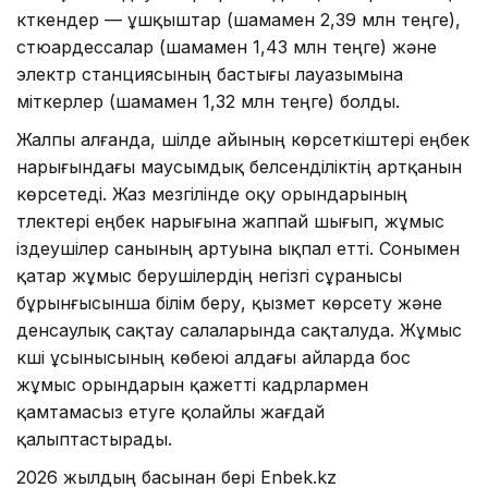
күткендер — ұшқыштар (шамамен 2,39 млн теңге),
стюардессалар (шамамен 1,43 млн теңге) және
электр станциясының бастығы лауазымына
үміткерлер (шамамен 1,32 млн теңге) болды.
Жалпы алғанда, шілде айының көрсеткіштері еңбек
нарығындағы маусымдық белсенділіктің артқанын
көрсетеді. Жаз мезгілінде оқу орындарының
түлектері еңбек нарығына жаппай шығып, жұмыс
іздеушілер санының артуына ықпал етті. Сонымен
қатар жұмыс берушілердің негізгі сұранысы
бұрынғысынша білім беру, қызмет көрсету және
денсаулық сақтау салаларында сақталуда. Жұмыс
күші ұсынысының көбеюі алдағы айларда бос
жұмыс орындарын қажетті кадрлармен
қамтамасыз етуге қолайлы жағдай
қалыптастырады.
2026 жылдың басынан бері Enbek.kz