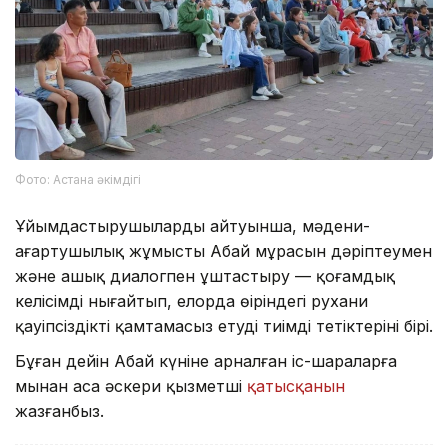
Фото: Астана әкімдігі
Ұйымдастырушылардың айтуынша, мәдени-
ағартушылық жұмысты Абай мұрасын дәріптеумен
және ашық диалогпен ұштастыру — қоғамдық
келісімді нығайтып, елорда өңіріндегі рухани
қауіпсіздікті қамтамасыз етудің тиімді тетіктерінің бірі.
Бұған дейін Абай күніне арналған іс-шараларға
мыңнан аса әскери қызметші
қатысқанын
жазғанбыз.