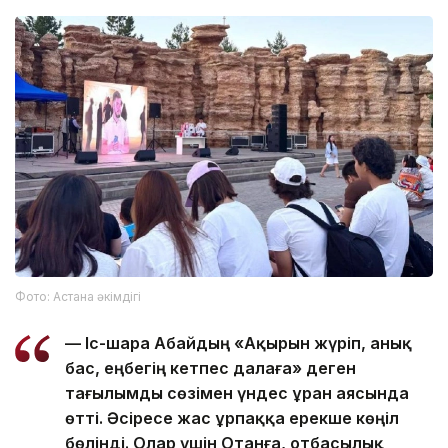
Фото: Астана әкімдігі
— Іс-шара Абайдың «Ақырын жүріп, анық
бас, еңбегің кетпес далаға» деген
тағылымды сөзімен үндес ұран аясында
өтті. Әсіресе жас ұрпаққа ерекше көңіл
бөлінді. Олар үшін Отанға, отбасылық