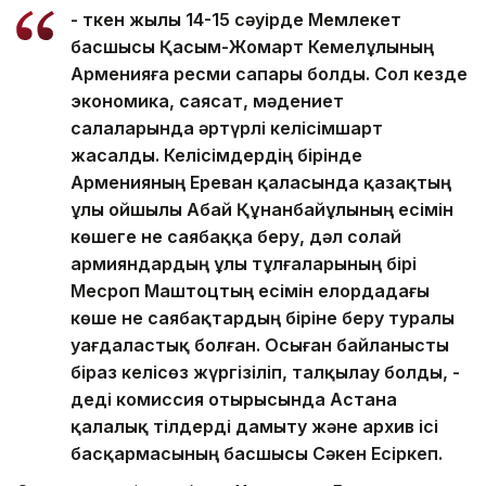
- Өткен жылы 14-15 сәуірде Мемлекет
басшысы Қасым-Жомарт Кемелұлының
Арменияға ресми сапары болды. Сол кезде
экономика, саясат, мәдениет
салаларында әртүрлі келісімшарт
жасалды. Келісімдердің бірінде
Арменияның Ереван қаласында қазақтың
ұлы ойшылы Абай Құнанбайұлының есімін
көшеге не саябаққа беру, дәл солай
армияндардың ұлы тұлғаларының бірі
Месроп Маштоцтың есімін елордадағы
көше не саябақтардың біріне беру туралы
уағдаластық болған. Осыған байланысты
біраз келісөз жүргізіліп, талқылау болды, -
деді комиссия отырысында Астана
қалалық тілдерді дамыту және архив ісі
басқармасының басшысы Сәкен Есіркеп.