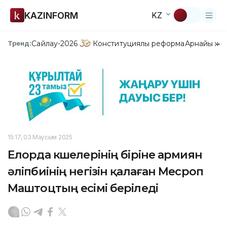
KAZINFORM
KZ
Сайлау-2026
Конституциялық реформа
Арнайы жо
Тренд:
15:17, 03 Маусым 2025
Елорда көшелерінің біріне армиян
әліпбиінің негізін қалаған Месроп
Маштоцтың есімі беріледі