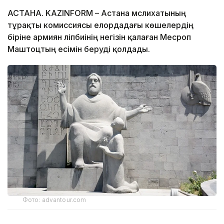
АСТАНА. KAZINFORM – Астана мәслихатының
тұрақты комиссиясы елордадағы көшелердің
біріне армиян әліпбиінің негізін қалаған Месроп
Маштоцтың есімін беруді қолдады.
Фото: advantour.com