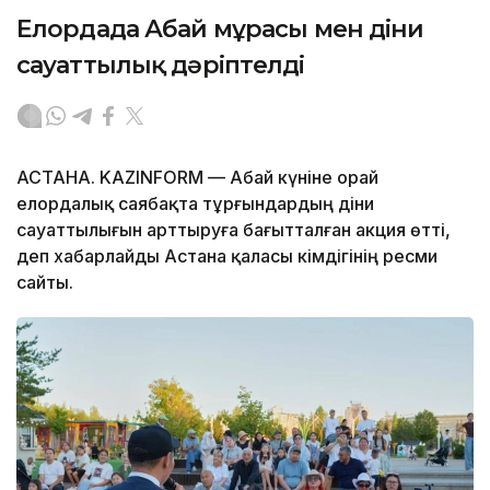
Елордада Абай мұрасы мен діни
сауаттылық дәріптелді
АСТАНА. KAZINFORM — Абай күніне орай
елордалық саябақта тұрғындардың діни
сауаттылығын арттыруға бағытталған акция өтті,
деп хабарлайды Астана қаласы әкімдігінің ресми
сайты.