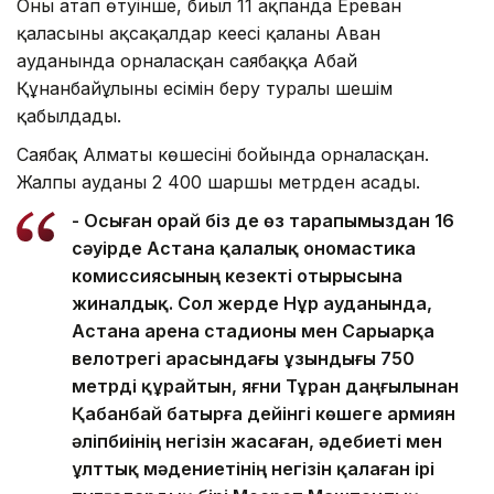
Оның атап өтуінше, биыл 11 ақпанда Ереван
қаласының ақсақалдар кеңесі қаланың Аван
ауданында орналасқан саябаққа Абай
Құнанбайұлының есімін беру туралы шешім
қабылдады.
Саябақ Алматы көшесінің бойында орналасқан.
Жалпы ауданы 2 400 шаршы метрден асады.
- Осыған орай біз де өз тарапымыздан 16
сәуірде Астана қалалық ономастика
комиссиясының кезекті отырысына
жиналдық. Сол жерде Нұр ауданында,
Астана арена стадионы мен Сарыарқа
велотрегі арасындағы ұзындығы 750
метрді құрайтын, яғни Тұран даңғылынан
Қабанбай батырға дейінгі көшеге армиян
әліпбиінің негізін жасаған, әдебиеті мен
ұлттық мәдениетінің негізін қалаған ірі