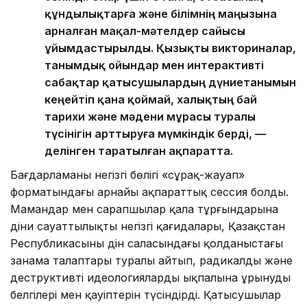
құндылықтарға және білімнің маңызына
арналған мақал-мәтелдер сайысы
ұйымдастырылды. Қызықты викториналар,
танымдық ойындар мен интерактивті
сабақтар қатысушылардың дүниетанымын
кеңейтіп қана қоймай, халықтың бай
тарихи және мәдени мұрасы туралы
түсінігін арттыруға мүмкіндік берді, —
делінген таратылған ақпаратта.
Бағдарламаның негізгі бөлігі «сұрақ-жауап»
форматындағы арнайы ақпараттық сессия болды.
Мамандар мен сарапшылар қала тұрғындарына
діни сауаттылықтың негізгі қағидалары, Қазақстан
Республикасының дін саласындағы қолданыстағы
заңнама талаптары туралы айтып, радикалды және
деструктивті идеологиялардың ықпалына ұрынудың
белгілері мен қауіптерін түсіндірді. Қатысушылар