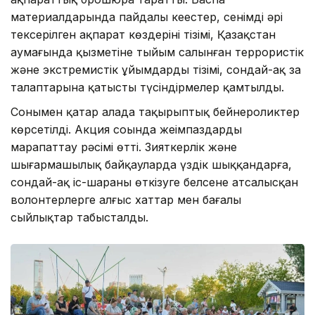
материалдарында пайдалы кеңестер, сенімді әрі
тексерілген ақпарат көздерінің тізімі, Қазақстан
аумағында қызметіне тыйым салынған террористік
және экстремистік ұйымдардың тізімі, сондай-ақ заң
талаптарына қатысты түсіндірмелер қамтылды.
Сонымен қатар алаңда тақырыптық бейнероликтер
көрсетілді. Акция соңында жеңімпаздарды
марапаттау рәсімі өтті. Зияткерлік және
шығармашылық байқауларда үздік шыққандарға,
сондай-ақ іс-шараны өткізуге белсене атсалысқан
волонтерлерге алғыс хаттар мен бағалы
сыйлықтар табысталды.