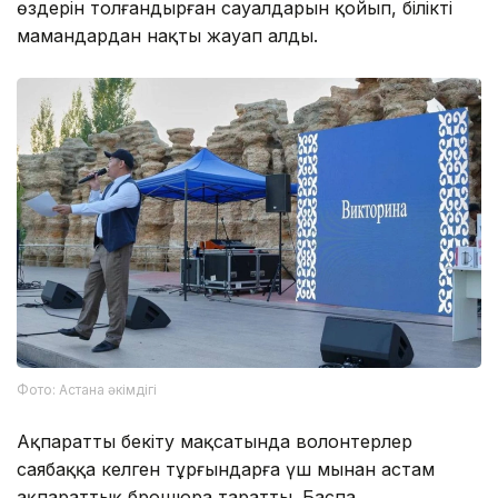
өздерін толғандырған сауалдарын қойып, білікті
мамандардан нақты жауап алды.
Фото: Астана әкімдігі
Ақпаратты бекіту мақсатында волонтерлер
саябаққа келген тұрғындарға үш мыңнан астам
ақпараттық брошюра таратты. Баспа