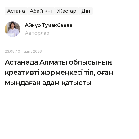
Астана
Абай күні
Жастар
Дін
Айнұр Тумакбаева
Авторлар
23:05, 10 Тамыз 2026
Астанада Алматы облысының
креативті жәрмеңкесі өтіп, оған
мыңдаған адам қатысты
АСТАНА. KAZINFORM — Астанадағы Qazaq Creative
Hub алаңында «Creative Aimaq» жобасы аясында
Алматы облысының креативті жәрмеңкесі өтті. Екі
күн ішінде көрмені 2 мыңға жуық адам