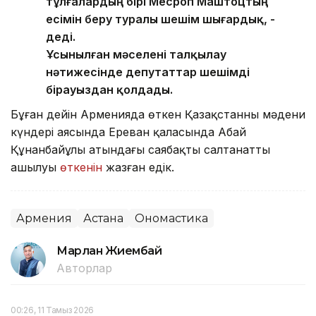
тұлғалардың бірі Месроп Маштоцтың
есімін беру туралы шешім шығардық, -
деді.
Ұсынылған мәселені талқылау
нәтижесінде депутаттар шешімді
бірауыздан қолдады.
Бұған дейін Арменияда өткен Қазақстанның мәдени
күндері аясында Ереван қаласында Абай
Құнанбайұлы атындағы саябақтың салтанатты
ашылуы
өткенін
жазған едік.
Армения
Астана
Ономастика
Марлан Жиембай
Авторлар
00:26, 11 Тамыз 2026