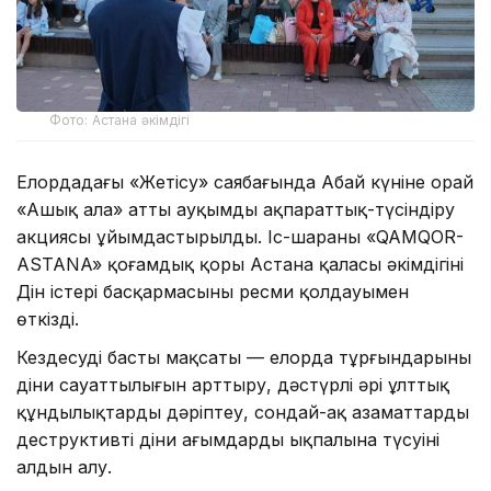
Фото: Астана әкімдігі
Елордадағы «Жетісу» саябағында Абай күніне орай
«Ашық алаң» атты ауқымды ақпараттық-түсіндіру
акциясы ұйымдастырылды. Іс-шараны «QAMQOR-
ASTANA» қоғамдық қоры Астана қаласы әкімдігінің
Дін істері басқармасының ресми қолдауымен
өткізді.
Кездесудің басты мақсаты — елорда тұрғындарының
діни сауаттылығын арттыру, дәстүрлі әрі ұлттық
құндылықтарды дәріптеу, сондай-ақ азаматтардың
деструктивті діни ағымдардың ықпалына түсуінің
алдын алу.