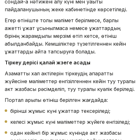
сондай-ақ нәтижені алу күні мен уақыты
пайдаланушының жеке кабинетінде көрсетіледі.
Егер өтініште толық мәлімет берілмесе, барлық
қажетті құжат ұсынылмаса немесе құжаттардың
бірінің жарамдылық мерзімі өтіп кетсе, өтініш
қабылданбайды. Кемшіліктер түзетілгеннен кейін
құжаттарды қайта тапсыруға болады.
Тірке
у үдерісі қалай жүзеге асады
Азаматтық хал актілерін тіркеудің ақпараттық
жүйесіне мәліметтер енгізілгеннен кейін туу туралы
акт жазбасы рәсімделіп, туу туралы куәлік беріледі.
Портал арқылы өтініш берілген жағдайда:
бірінші жұмыс күні құжаттар тексеріледі;
келесі жұмыс күні мәліметтер жүйеге енгізіледі;
одан кейінгі бір жұмыс күнінде акт жазбасы