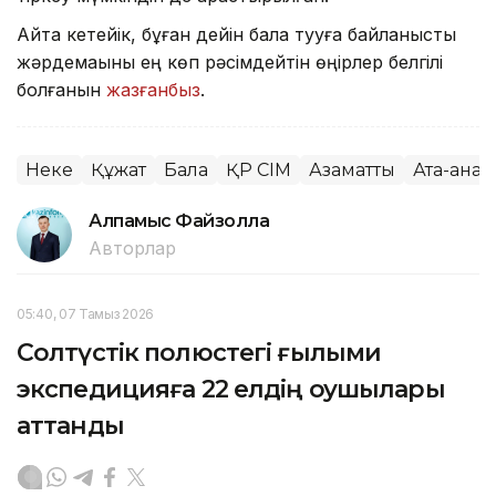
Айта кетейік, бұған дейін бала тууға байланысты
жәрдемақыны ең көп рәсімдейтін өңірлер белгілі
болғанын
жазғанбыз
.
Неке
Құжат
Бала
ҚР СІМ
Азаматтық
Ата-ана
Алпамыс Файзолла
Авторлар
05:40, 07 Тамыз 2026
Солтүстік полюстегі ғылыми
экспедицияға 22 елдің оқушылары
аттанды