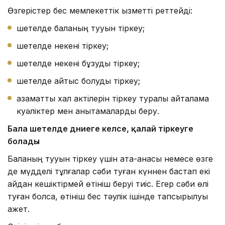
Өзгерістер бес мемлекеттік қызметті реттейді:
шетелде баланың тууын тіркеу;
шетелде некені тіркеу;
шетелде некені бұзуды тіркеу;
шетелде қайтыс болуды тіркеу;
азаматтық хал актілерін тіркеу туралы қайталама
куәліктер мен анықтамаларды беру.
Бала шетелде дүниеге келсе
, қалай тіркеуге
болады
Баланың тууын тіркеу үшін ата-анасы немесе өзге
де мүдделі тұлғалар сәби туған күннен бастап екі
айдан кешіктірмей өтініш беруі тиіс. Егер сәби өлі
туған болса, өтініш бес тәулік ішінде тапсырылуы
қажет.