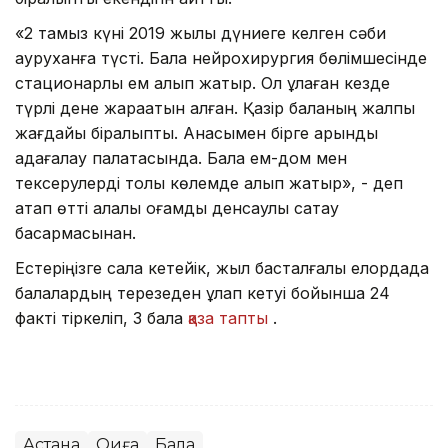
«2 тамыз күні 2019 жылы дүниеге келген сәби
ауруханға түсті. Бала нейрохирургия бөлімшесінде
стационарлық ем алып жатыр. Ол құлаған кезде
түрлі дене жарақатын алған. Қазір баланың жалпы
жағдайы бірқалыпты. Анасымен бірге қарқынды
қадағалау палатасында. Бала ем-дом мен
тексерулерді толық көлемде алып жатыр», - деп
атап өтті қалалық қоғамдық денсаулық сақтау
басқармасынан.
Естеріңізге сала кетейік, жыл басталғалы елордада
балалардың терезеден құлап кетуі бойынша 24
факті тіркеліп, 3 бала
қаза тапты
.
Астана
Оқиға
Бала