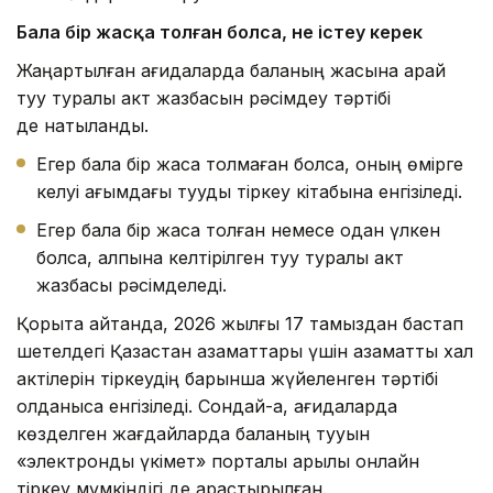
Бала бір жасқа толған болса
, не істеу керек
Жаңартылған қағидаларда баланың жасына қарай
туу туралы акт жазбасын рәсімдеу тәртібі
де нақтыланды.
Егер бала бір жасқа толмаған болса, оның өмірге
келуі ағымдағы тууды тіркеу кітабына енгізіледі.
Егер бала бір жасқа толған немесе одан үлкен
болса, қалпына келтірілген туу туралы акт
жазбасы рәсімделеді.
Қорыта айтқанда, 2026 жылғы 17 тамыздан бастап
шетелдегі Қазақстан азаматтары үшін азаматтық хал
актілерін тіркеудің барынша жүйеленген тәртібі
қолданысқа енгізіледі. Сондай-ақ, қағидаларда
көзделген жағдайларда баланың тууын
«электрондық үкімет» порталы арқылы онлайн
тіркеу мүмкіндігі де қарастырылған.