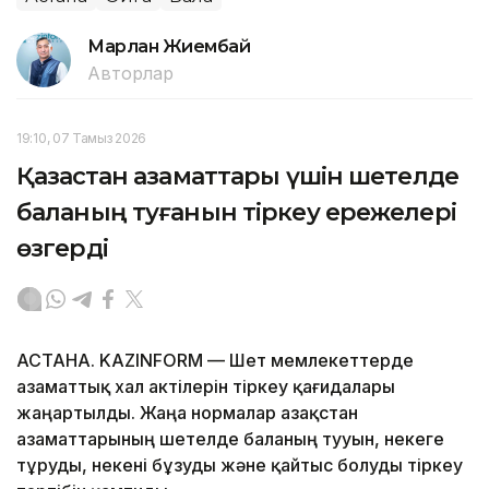
Марлан Жиембай
Авторлар
19:10, 07 Тамыз 2026
Қазақстан азаматтары үшін шетелде
баланың туғанын тіркеу ережелері
өзгерді
АСТАНА. KAZINFORM — Шет мемлекеттерде
азаматтық хал актілерін тіркеу қағидалары
жаңартылды. Жаңа нормалар Қазақстан
азаматтарының шетелде баланың тууын, некеге
тұруды, некені бұзуды және қайтыс болуды тіркеу