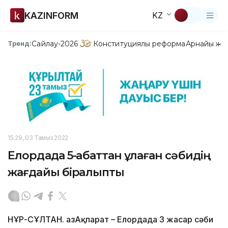
KAZINFORM
KZ
Сайлау-2026
Конституциялық реформа
Арнайы жо
Тренд:
15:29, 03 Тамыз 2022
Елордада 5-қабаттан құлаған сәбидің
жағдайы бірқалыпты
НҰР-СҰЛТАН. ҚазАқпарат – Елордада 3 жасар сәби