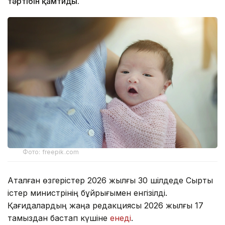
тәртібін қамтиды.
Фото: freepik.com
Аталған өзгерістер 2026 жылғы 30 шілдеде Сыртқы
істер министрінің бұйрығымен енгізілді.
Қағидалардың жаңа редакциясы 2026 жылғы 17
тамыздан бастап күшіне
енеді
.