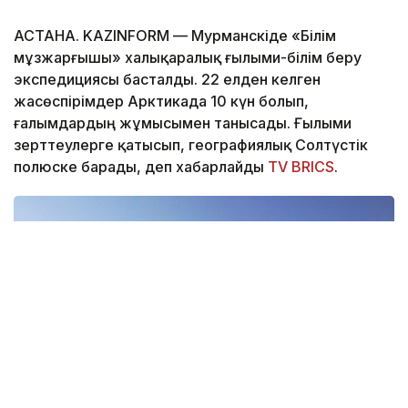
АСТАНА. KAZINFORM — Мурманскіде «Білім
мұзжарғышы» халықаралық ғылыми-білім беру
экспедициясы басталды. 22 елден келген
жасөспірімдер Арктикада 10 күн болып,
ғалымдардың жұмысымен танысады. Ғылыми
зерттеулерге қатысып, географиялық Солтүстік
полюске барады, деп хабарлайды
TV BRICS
.