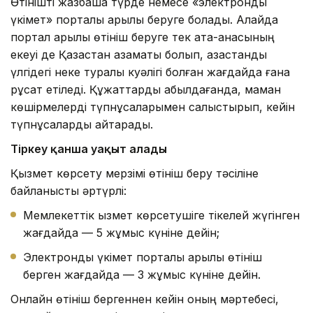
Өтінішті жазбаша түрде немесе «электрондық
үкімет» порталы арқылы беруге болады. Алайда
портал арқылы өтініш беруге тек ата-анасының
екеуі де Қазақстан азаматы болып, қазақстандық
үлгідегі неке туралы куәлігі болған жағдайда ғана
рұқсат етіледі. Құжаттарды қабылдағанда, маман
көшірмелерді түпнұсқаларымен салыстырып, кейін
түпнұсқаларды қайтарады.
Тіркеу қанша уақыт алады
Қызмет көрсету мерзімі өтініш беру тәсіліне
байланысты әртүрлі:
Мемлекеттік қызмет көрсетушіге тікелей жүгінген
жағдайда — 5 жұмыс күніне дейін;
Электрондық үкімет порталы арқылы өтініш
берген жағдайда — 3 жұмыс күніне дейін.
Онлайн өтініш бергеннен кейін оның мәртебесі,