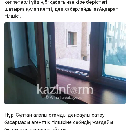
көппәтерлі үйдің 5-қабатынан кіре берістегі
шатырға құлап кетті, деп хабарлайды ҚазАқпарат
тілшісі.
Нұр-Сұлтан қалалық қоғамдық денсаулық сақтау
басқармасы агенттік тілшісіне сәбидің жағдайы
бірқалыпты екендігін айтты.