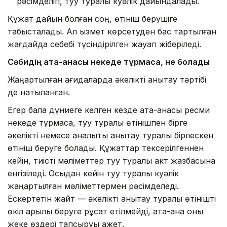
рәсімделіп, туу туралы куәлік дайындалады.
Құжат дайын болған соң, өтініш берушіге
табысталады. Ал қызмет көрсетуден бас тартылған
жағдайда себебі түсіндірілген жауап жіберіледі.
Сәбидің
ата-анасы некеде тұрмаса
, не болады
Жаңартылған қағидаларда әкелікті анықтау тәртібі
де нақтыланған.
Егер бала дүниеге келген кезде ата-анасы ресми
некеде тұрмаса, туу туралы өтінішпен бірге
әкелікті немесе аналықты анықтау туралы бірлескен
өтініш беруге болады. Құжаттар тексерілгеннен
кейін, тиісті мәліметтер туу туралы акт жазбасына
енгізіледі. Осыдан кейін туу туралы куәлік
жаңартылған мәліметтермен рәсімделеді.
Ескертетін жайт — әкелікті анықтау туралы өтінішті
өкіл арқылы беруге рұқсат етілмейді, ата-ана оны
жеке өздері тапсыруы қажет.