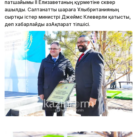
патшайымы ІІ Елизаветаның құрметіне сквер
ашылды. Салтанатты шараға Ұлыбританияның
сыртқы істер министрі Джеймс Клеверли қатысты,
деп хабарлайды ҚазАқпарат тілшісі.