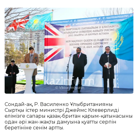
Сондай-ақ, Р. Василенко Ұлыбританияның
Сыртқы істер министрі Джеймс Клеверлидің
елімізге сапары қазақ-британ қарым-қатынасының
одан әрі жан-жақты дамуына қуатты серпін
беретініне сенім артты.