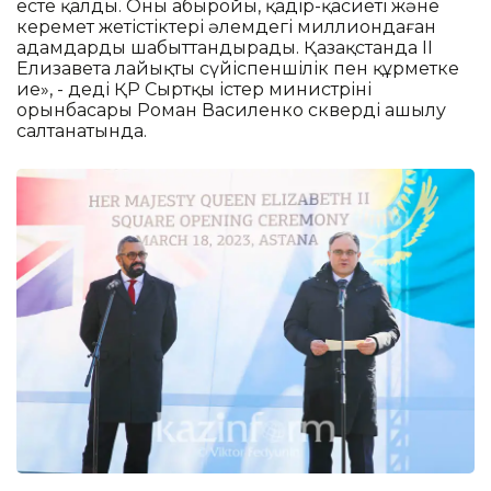
есте қалды. Оның абыройы, қадір-қасиеті және
керемет жетістіктері әлемдегі миллиондаған
адамдарды шабыттандырады. Қазақстанда ІІ
Елизавета лайықты сүйіспеншілік пен құрметке
ие», - деді ҚР Сыртқы істер министрінің
орынбасары Роман Василенко сквердің ашылу
салтанатында.