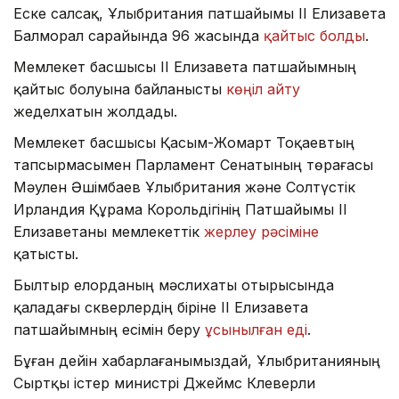
Еске салсақ, Ұлыбритания патшайымы II Елизавета
Балморал сарайында 96 жасында
қайтыс болды
.
Мемлекет басшысы ІІ Елизавета патшайымның
қайтыс болуына байланысты
көңіл айту
жеделхатын жолдады.
Мемлекет басшысы Қасым-Жомарт Тоқаевтың
тапсырмасымен Парламент Сенатының төрағасы
Мәулен Әшімбаев Ұлыбритания және Солтүстік
Ирландия Құрама Корольдігінің Патшайымы ІІ
Елизаветаны мемлекеттік
жерлеу рәсіміне
қатысты.
Былтыр елорданың мәслихаты отырысында
қаладағы скверлердің біріне ІІ Елизавета
патшайымның есімін беру
ұсынылған еді
.
Бұған дейін хабарлағанымыздай, Ұлыбританияның
Сыртқы істер министрі Джеймс Клеверли