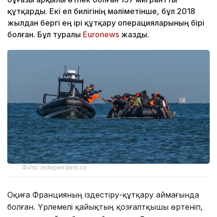
құтқарды. Екі ел билігінің мәліметінше, бұл 2018
жылдан бергі ең ірі құтқару операцияларының бірі
болған. Бұл туралы
Еuronews
жазды.
Фото: independent.co
Оқиға Францияның іздестіру-құтқару аймағында
болған. Үрлемелі қайықтың қозғалтқышы өртеніп,