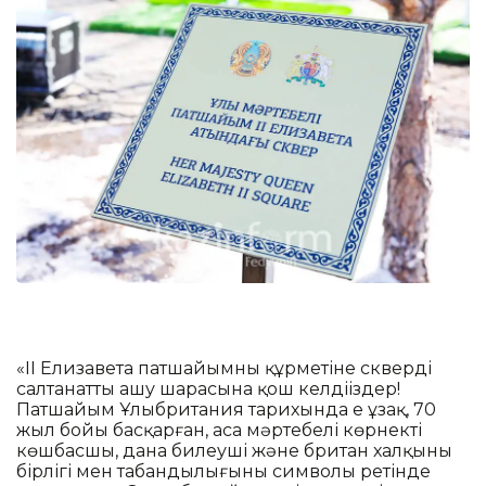
«ІІ Елизавета патшайымның құрметіне скверді
салтанатты ашу шарасына қош келдіңіздер!
Патшайым Ұлыбритания тарихында ең ұзақ, 70
жыл бойы басқарған, аса мәртебелі көрнекті
көшбасшы, дана билеуші және британ халқының
бірлігі мен табандылығының символы ретінде