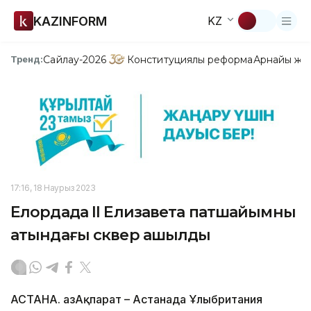
KAZINFORM
KZ
Сайлау-2026
Конституциялық реформа
Арнайы жо
Тренд:
17:16, 18 Наурыз 2023
Елордада ІІ Елизавета патшайымның
атындағы сквер ашылды
АСТАНА. ҚазАқпарат – Астанада Ұлыбритания