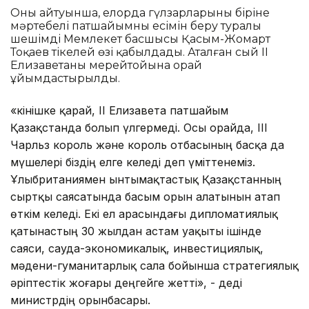
Оның айтуынша, елорда гүлзарларының біріне
мәртебелі патшайымның есімін беру туралы
шешімді Мемлекет басшысы Қасым-Жомарт
Тоқаев тікелей өзі қабылдады. Аталған сый ІІ
Елизаветаның мерейтойына орай
ұйымдастырылды.
«Өкінішке қарай, ІІ Елизавета патшайым
Қазақстанда болып үлгермеді. Осы орайда, III
Чарльз король және король отбасының басқа да
мүшелері біздің елге келеді деп үміттенеміз.
Ұлыбританиямен ынтымақтастық Қазақстанның
сыртқы саясатында басым орын алатынын атап
өткім келеді. Екі ел арасындағы дипломатиялық
қатынастың 30 жылдан астам уақыты ішінде
саяси, сауда-экономикалық, инвестициялық,
мәдени-гуманитарлық сала бойынша стратегиялық
әріптестік жоғары деңгейге жетті», - деді
министрдің орынбасары.