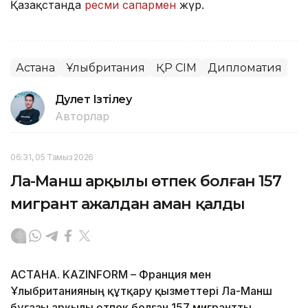
Қазақстанда
ресми сапармен
жүр.
Астана
Ұлыбритания
ҚР СІМ
Дипломатия
Дәулет Ізтілеу
Авторлар
06:31, 05 Тамыз 2026
Ла-Манш арқылы өтпек болған 157
мигрант ажалдан аман қалды
АСТАНА. KAZINFORM – Франция мен
Ұлыбританияның құтқару қызметтері Ла-Манш
бұғазы арқылы өтпек болған 157 мигрантты