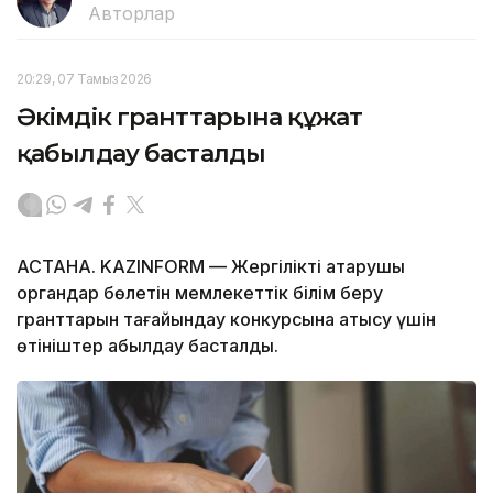
Авторлар
20:29, 07 Тамыз 2026
Әкімдік гранттарына құжат
қабылдау басталды
АСТАНА. KAZINFORM — Жергілікті атқарушы
органдар бөлетін мемлекеттік білім беру
гранттарын тағайындау конкурсына қатысу үшін
өтініштер қабылдау басталды.