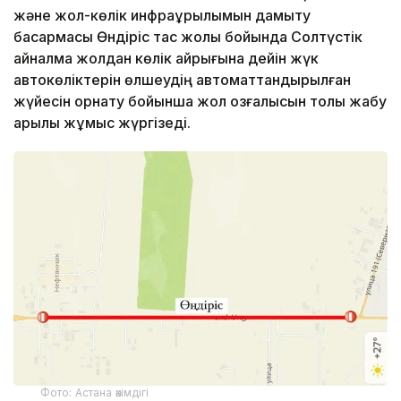
және жол-көлік инфрақұрылымын дамыту
басқармасы Өндіріс тас жолы бойында Солтүстік
айналма жолдан көлік айрығына дейін жүк
автокөліктерін өлшеудің автоматтандырылған
жүйесін орнату бойынша жол қозғалысын толық жабу
арқылы жұмыс жүргізеді.
Фото: Астана әкімдігі