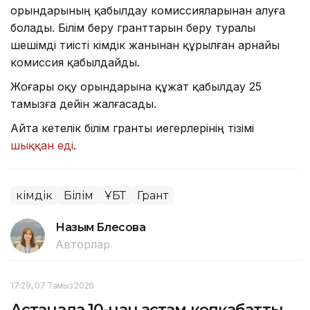
орындарының қабылдау комиссияларынан алуға
болады. Білім беру гранттарын беру туралы
шешімді тиісті әкімдік жанынан құрылған арнайы
комиссия қабылдайды.
Жоғары оқу орындарына құжат қабылдау 25
тамызға дейін жалғасады.
Айта кетелік білім гранты иегерлерінің тізімі
шыққан еді
.
Әкімдік
Білім
ҰБТ
Грант
Назым Бөлесова
Авторлар
17:29, 07 Тамыз 2026
Астанада 10-нан астам көпқабатты