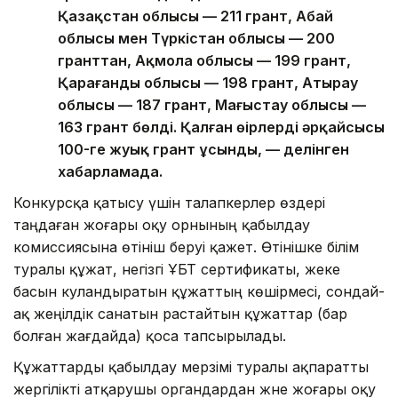
Қазақстан облысы — 211 грант, Абай
облысы мен Түркістан облысы — 200
гранттан, Ақмола облысы — 199 грант,
Қарағанды облысы — 198 грант, Атырау
облысы — 187 грант, Маңғыстау облысы —
163 грант бөлді. Қалған өңірлердің әрқайсысы
100-ге жуық грант ұсынды, — делінген
хабарламада.
Конкурсқа қатысу үшін талапкерлер өздері
таңдаған жоғары оқу орнының қабылдау
комиссиясына өтініш беруі қажет. Өтінішке білім
туралы құжат, негізгі ҰБТ сертификаты, жеке
басын куәландыратын құжаттың көшірмесі, сондай-
ақ жеңілдік санатын растайтын құжаттар (бар
болған жағдайда) қоса тапсырылады.
Құжаттарды қабылдау мерзімі туралы ақпаратты
жергілікті атқарушы органдардан және жоғары оқу