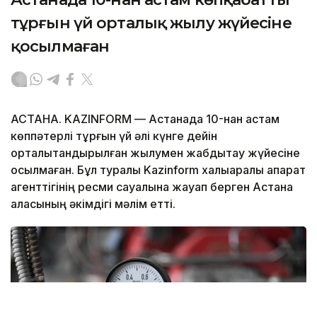
тұрғын үй орталық жылу жүйесіне
қосылмаған
АСТАНА. KAZINFORM — Астанада 10-нан астам
көппәтерлі тұрғын үй әлі күнге дейін
орталықтандырылған жылумен жабдықтау жүйесіне
қосылмаған. Бұл туралы Kazinform халықаралық ақпарат
агенттігінің ресми сауалына жауап берген Астана
қаласының әкімдігі мәлім етті.