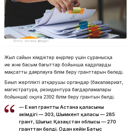
Фото: Астана әкімдігі
Жыл сайын әкімдіктер өңірлер үшін сұранысқа
ие және басым бағыттар бойынша кадрларды
мақсатты даярлауға білім беру гранттарын бөледі.
Биыл жергілікті атқарушы органдар (бакалавриат,
магистратура, резидентура бағдарламалары
бойынша) оқуға 2392 білім беру грантын бөлді.
— Ең көп грантты Астана қаласының
әкімдігі — 303, Шымкент қаласы — 285
грант, Шығыс Қазақстан облысы — 270
гранттан бөлді. Одан кейін Батыс