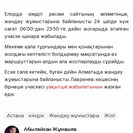
Елорда әкімдігі ресми сайтының мәліметінше,
жөндеу жұмыстарына байланысты 24 шілде күні
сағат 06:00-ден 23:50-ге дейін жоғарыда аталған
учаске ішінара жабылады.
Мекеме қала тұрғындары мен қонақтарынан
жолдағы кептелісті болдырмау мақсатында өз
маршруттарын алдын ала жоспарлауды сұрайды.
Еске сала кетейік, бұған дейін Алматыда жөндеу
жұмыстарына байланысты Лавренев көшесінің
бірнеше учаскесі
уақытша жабылатынын
жазған
едік.
Астана
Әкімдік
Жөндеу жұмыстары
Жол
Абылайхан Жұмашев