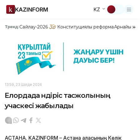
KAZINFORM
KZ
Сайлау-2026
Конституциялық реформа
Арнайы жо
Тренд:
13:59, 23 Шілде 2024
Елордада Өндіріс тасжолының
учаскесі жабылады
АСТАНА. KAZINFORM – Астана қаласының Көлік