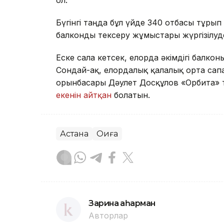
Бүгінгі таңда бұл үйде 340 отбасы тұры
балконды тексеру жұмыстары жүргізілуд
Еске сала кетсек, елорда әкімдігі балко
Сондай-ақ, елордалық қалалық орта са
орынбасары Дәулет Досқұлов «Орбита» т
екенін айтқан
болатын.
Астана
Оқиға
Зарина Қаһарман
Авторлар