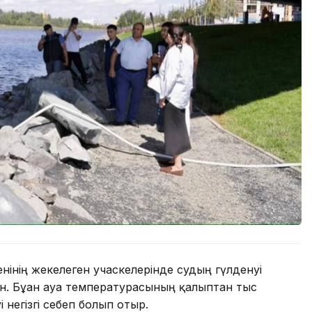
нінің жекелеген учаскелерінде судың гүлденуі
. Бұған ауа температурасының қалыптан тыс
 негізгі себеп болып отыр.