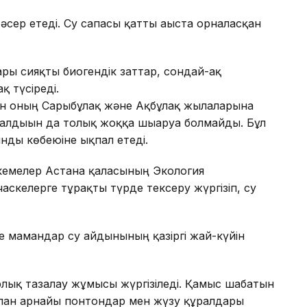
әсер етеді. Су сапасы қатты ағыста орналасқан
ры сияқты биогендік заттар, сондай-ақ
қ түсіреді.
н оның Сарыбұлақ және Ақбұлақ жылғаларына
алдығын да толық жоққа шығаруға болмайды. Бұл
ды көбеюіне ықпал етеді.
екемелер Астана қаласының Экология
аскелерге тұрақты түрде тексеру жүргізіп, су
де мамандар су айдынының қазіргі жай-күйін
лық тазалау жұмысы жүргізіледі. Қамыс шабатын
налған арнайы понтондар мен жүзу құралдары