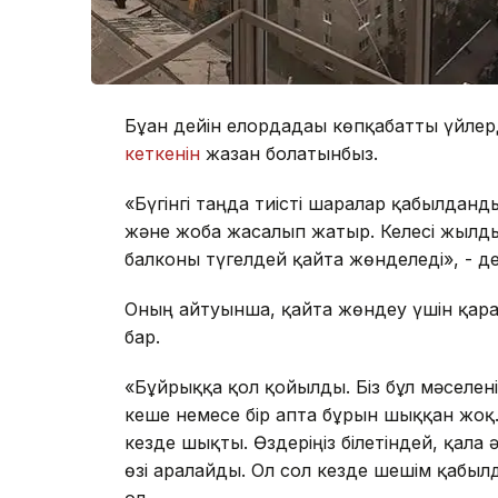
Бұған дейін елордадағы көпқабатты үйлерді
кеткенін
жазған болатынбыз.
«Бүгінгі таңда тиісті шаралар қабылданды
және жоба жасалып жатыр. Келесі жылдың
балконы түгелдей қайта жөнделеді», - де
Оның айтуынша, қайта жөндеу үшін қара
бар.
«Бұйрыққа қол қойылды. Біз бұл мәселені
кеше немесе бір апта бұрын шыққан жоқ. 
кезде шықты. Өздеріңіз білетіндей, қала
өзі аралайды. Ол сол кезде шешім қабылд
ол.