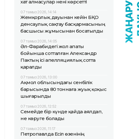
хат алмасулар нені көрсетті
07 тамыз 2026, 14:14
Жемқорлық дауынан кейін БҚО
денсаулық сақтау басқармасының
басшысы жұмысынан босатылды
07 тамыз 2026, 14:05
Әл-Фарабидегі жол апаты
бойынша сотталған Александр
Пактың ісі апелляциялық сотта
қаралды
07 тамыз 2026, 13:00
Ақмол облысындағы сенбілік
барысында 80 тоннаға жуық қоқыс
шығарылды
07 тамыз 2026, 12:52
Семейде бір күнде қайда аялдап,
не көруге болады
07 тамыз 2026, 11:17
Петропавлда Есіл өзенінің