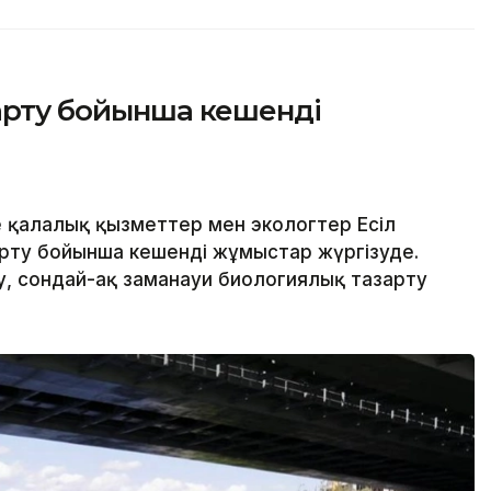
зарту бойынша кешенді
 қалалық қызметтер мен экологтер Есіл
арту бойынша кешенді жұмыстар жүргізуде.
, сондай-ақ заманауи биологиялық тазарту