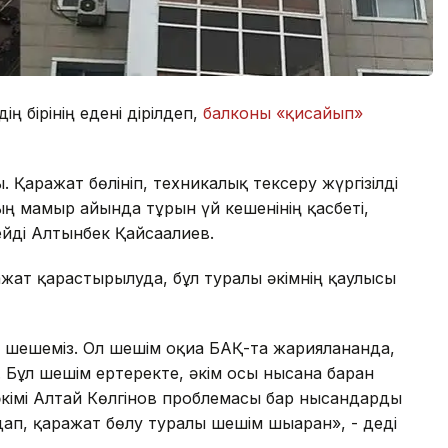
ң бірінің едені дірілдеп,
балконы «қисайып»
. Қаражат бөлініп, техникалық тексеру жүргізілді
 мамыр айында тұрғын үй кешенінің қасбеті,
йді Алтынбек Қайсағалиев.
жат қарастырылуда, бұл туралы әкімнің қаулысы
 шешеміз. Ол шешім оқиға БАҚ-та жарияланғанда,
Бұл шешім ертеректе, әкім осы нысанға барған
 әкімі Алтай Көлгінов проблемасы бар нысандарды
ап, қаражат бөлу туралы шешім шығарған», - деді