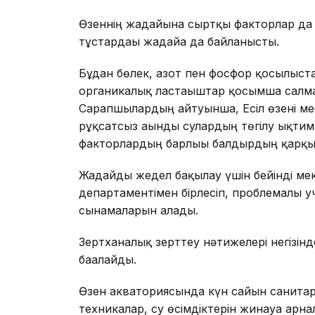
Өзеннің жағдайына сыртқы факторлар да 
тұстардағы жағдайға да байланысты.
Бұдан бөлек, азот пен фосфор қосылыста
органикалық ластағыштар қосымша салма
Сарапшылардың айтуынша, Есіл өзені ме
рұқсатсыз ағынды сулардың төгілу ықтим
факторлардың барлығы балдырдың қарқын
Жағдайды жедел бақылау үшін бейінді м
департаментімен бірлесіп, проблемалы уч
сынамаларын алады.
Зертханалық зерттеу нәтижелері негізін
бағалайды.
Өзен акваториясында күн сайын санитар
техникалар, су өсімдіктерін жинауға ар