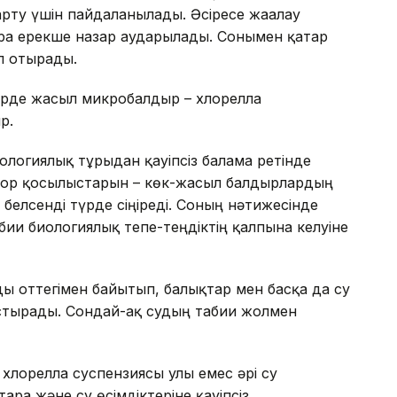
арту үшін пайдаланылады. Әсіресе жағалау
ға ерекше назар аударылады. Сонымен қатар
п отырады.
лерде жасыл микробалдыр – хлорелла
р.
ологиялық тұрғыдан қауіпсіз балама ретінде
фор қосылыстарын – көк-жасыл балдырлардың
 белсенді түрде сіңіреді. Соның нәтижесінде
иғи биологиялық тепе-теңдіктің қалпына келуіне
ды оттегімен байытып, балықтар мен басқа да су
тырады. Сондай-ақ судың табиғи жолмен
лорелла суспензиясы улы емес әрі су
арға және су өсімдіктеріне қауіпсіз.