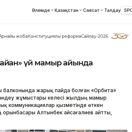
Әлемде
Қазақстан
Саясат
Талдау
SP
Арнайы жоба
Конституциялық реформа
Сайлау-2026
айған» үй мамыр айында
ы балконында жарық пайда болған «Орбита»
 жөндеу жұмыстары келесі жылдың мамыр
лық коммуникациялар қызметінде өткен
ң орынбасары Алтынбек Қайсағалиев айтты,