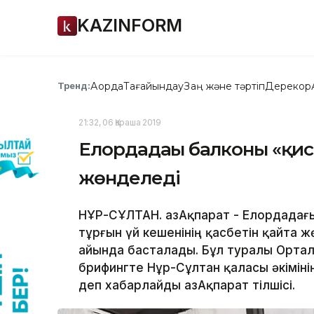
KAZINFORM
Ақорда
Тағайындау
Заң және тәртіп
Дерекқор
Тренд:
21:32, 06 Қараша 2019
Елордадағы балконы «қис
жөнделеді
НҰР-СҰЛТАН. ҚазАқпарат - Елордадағ
тұрғын үй кешенінің қасбетін қайта
айында басталады. Бұл туралы Орта
брифингте Нұр-Сұлтан қаласы әкіміні
деп хабарлайды ҚазАқпарат тілшісі.