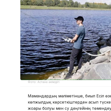
Фото: Астана әкімдігі
Мамандардың мәліметінше, биыл Есіл өзе
көпжылдық көрсеткіштерден асып түскен
жоғары болуы мен су деңгейінің төмендеуі