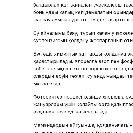
балдырлар көп жиналған учаскелерді таз
бойындағы халық көп демалатын орындар
жағалау аумағы тұрақты түрде тазартылы
Су айналымы баяу, тұрып қалған учаске
суспензиясын қолдану жоспарланып оты
Бұл әдіс химиялық заттарды қолдануға эк
қарастырылады. Хлорелла азот пен фос
көбеюіне ықпал ететін қоректік заттарды
олардың өсуін тежеп, су айдынындағы таб
ықпал етеді.
Фотосинтез процесі кезінде хлорелла су
жануарлары үшін қолайлы орта қалыптас
өздігінен тазаруына әсер етеді.
Мамандардың айтуынша, қолданылатын х
экожүйесіне, оның ішінде балықтарға, құст