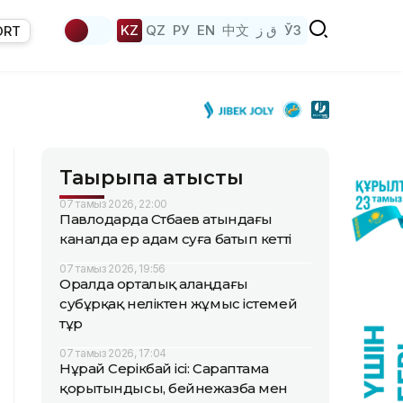
KZ
QZ
РУ
EN
中文
ق ز
ЎЗ
ORT
Тақырыпқа қатысты
07 тамыз 2026, 22:00
Павлодарда Сәтбаев атындағы
каналда ер адам суға батып кетті
07 тамыз 2026, 19:56
Оралда орталық алаңдағы
субұрқақ неліктен жұмыс істемей
тұр
07 тамыз 2026, 17:04
Нұрай Серікбай ісі: Сараптама
қорытындысы, бейнежазба мен