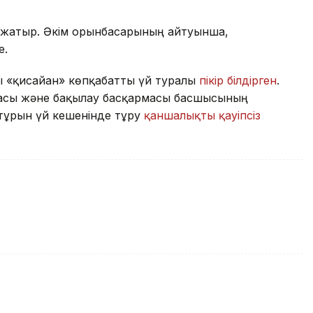
п жатыр. Әкім орынбасарының айтуынша,
е.
ны «қисайған» көпқабатты үй туралы
пікір білдірген
.
пасы және бақылау басқармасы басшысының
ұрғын үй кешенінде тұру
қаншалықты қауіпсіз