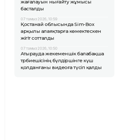
жағалауын нығайту жұмысы
басталды
07 тамыз 2026, 10:59
Қостанай облысында Sim-Box
арқылы алаяқтарға көмектескен
жігіт сотталды
07 тамыз 2026, 10:50
Атырауда жекеменшік балабақша
тәрбиешісінің бүлдіршінге күш
қолданғаны видеоға түсіп қалды