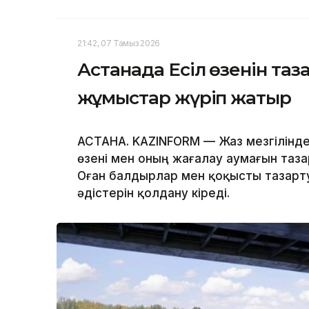
21:42, 07 Тамыз 2026
Астанада Есіл өзенін та
жұмыстар жүріп жатыр
АСТАНА. KAZINFORM — Жаз мезгілінде
өзені мен оның жағалау аумағын таз
Оған балдырлар мен қоқысты тазарту
әдістерін қолдану кіреді.