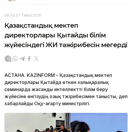
09:33, 07 Тамыз 2026
Қазақстандық мектеп
директорлары Қытайдың білім
жүйесіндегі ЖИ тәжірибесін меңгерді
АСТАНА. KAZINFORM – Қазақстандық мектеп
директорлары Қытайда өткен халықаралық
семинарда жасанды интеллектті білім беру
жүйесіне енгізудің озық тәжірибесімен танысты, деп
хабарлайды Оқу-ағарту министрлігі.