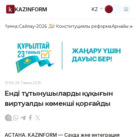
KAZINFORM
KZ
Сайлау-2026
Конституциялық реформа
Арнайы жо
Тренд:
10:56, 05 Тамыз 2025
Енді тұтынушылардың құқығын
виртуалды көмекші қорғайды
АСТАНА. KAZINFORM — Сауда және интеграция