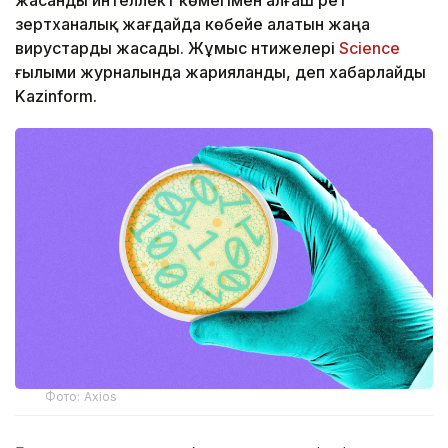
зертханалық жағдайда көбейе алатын жаңа
вирустарды жасады. Жұмыс нәтижелері
Science
ғылыми журналында жарияланды, деп хабарлайды
Kazinform.
Фото: Axios