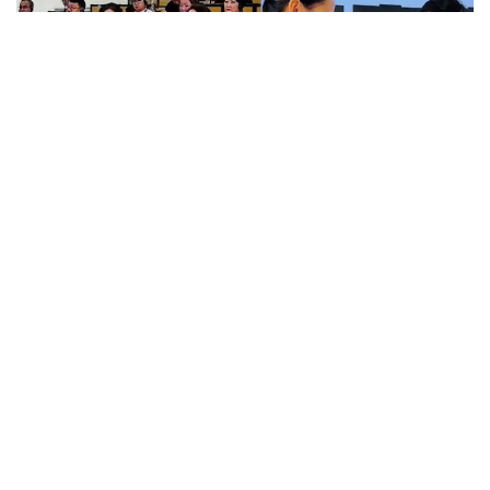
Фото: Видеодан алынған скрин
Қытай Халық Республикасының Үрімші қаласында
өткен «Жасанды интеллект технологияларын білім
беру жүйесінде қолдану» халықаралық
семинарына Қазақстаннан «Келешек мектептері»
жобасының 50-ге жуық директоры қатысты.
Семинар барысында қатысушылар қытайлық
әріптестерімен тәжірибе алмасып, білім беру
ұйымдарын басқарудың заманауи тәсілдерін
зерделеді. Сондай-ақ цифрлық шешімдерді