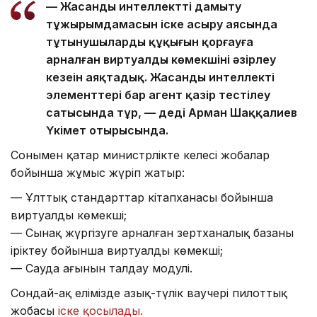
— Жасанды интеллектті дамыту
тұжырымдамасын іске асыру аясында
тұтынушылардың құқығын қорғауға
арналған виртуалды көмекшіні әзірлеу
кезеңін аяқтадық. Жасанды интеллекті
элементтері бар агент қазір тестілеу
сатысында тұр, — деді Арман Шаққалиев
Үкімет отырысында.
Сонымен қатар министрлікте келесі жобалар
бойынша жұмыс жүріп жатыр:
— Ұлттық стандарттар кітапханасы бойынша
виртуалды көмекші;
— Сынақ жүргізуге арналған зертханалық базаны
іріктеу бойынша виртуалды көмекші;
— Сауда ағынын талдау модулі.
Сондай-ақ елімізде азық-түлік ваучері пилоттық
жобасы
іске қосылады.