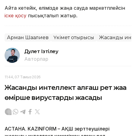
Айта кетейік, елімізде жаңа сауда маркетплейсін
іске қосу
пысықталып жатыр.
Арман Шаққалиев
Үкімет отырысы
Жасанды инте
Дәулет Ізтілеу
Авторлар
11:44, 07 Тамыз 2026
Жасанды интеллект алғаш рет жаңа
өміршең вирустарды жасады
АСТАНА. KAZINFORM – АҚШ зерттеушілері
жасанды интеллект көмегімен алғаш рет