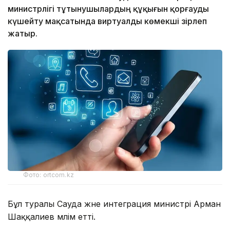
министрлігі тұтынушылардың құқығын қорғауды
күшейту мақсатында виртуалды көмекші әзірлеп
жатыр.
Фото: ortcom.kz
Бұл туралы Сауда және интеграция министрі Арман
Шаққалиев мәлім етті.