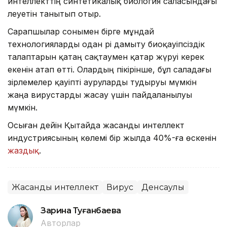
интеллекттің синтетикалық биология саласындағы
әлеуетін танытып отыр.
Сарапшылар сонымен бірге мұндай
технологияларды одан әрі дамыту биоқауіпсіздік
талаптарын қатаң сақтаумен қатар жүруі керек
екенін атап өтті. Олардың пікірінше, бұл саладағы
әзірлемелер қауіпті ауруларды тудыруы мүмкін
жаңа вирустарды жасау үшін пайдаланылуы
мүмкін.
Осыған дейін Қытайда жасанды интеллект
индустриясының көлемі бір жылда 40%-ға өскенін
жаздық
.
Жасанды интеллект
Вирус
Денсаулық
Зарина Туғанбаева
Авторлар