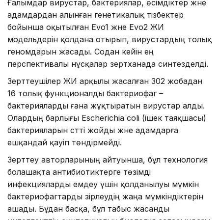
Ғалымдар вирустар, бактериялар, өсімдіктер және
адамдардан алынған генетикалық тізбектер
бойынша оқытылған Evo1 және Evo2 ЖИ
модельдерін қолдана отырып, вирустардың толық
геномдарын жасады. Содан кейін ең
перспективалы нұсқалар зертханада синтезделді.
Зерттеушілер ЖИ арқылы жасалған 302 жобадан
16 толық функционалды бактериофаг –
бактерияларды ғана жұқтыратын вирустар алды.
Олардың барлығы Escherichia coli (ішек таяқшасы)
бактерияларын сәтті жойды және адамдарға
ешқандай қауіп төндірмейді.
Зерттеу авторларының айтуынша, бұл технология
болашақта антибиотиктерге төзімді
инфекцияларды емдеу үшін қолданылуы мүмкін
бактериофагтарды әзірлеудің жаңа мүмкіндіктерін
ашады. Бұдан басқа, бұл табыс жасанды