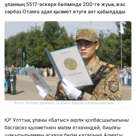
ұланның 5517-әскери бөлімінде 200-ге жуық жас
сарбаз Отанға адал қызмет етуге ант қабылдады.
Фото: Ұлттық ұланның «Батыс» өңірлік қолбасшылығы
ҚР Ұлттық ұланы «Батыс» өңірлік қолбасшылығының
баспасөз қызметінен мәлім еткеніндей, биылғы
шақырылыммен әскери бөлім қатарына Алматы,