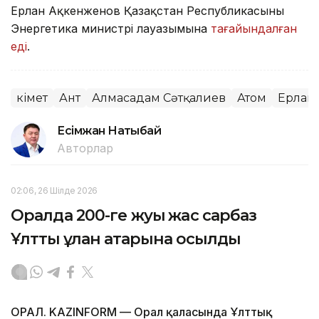
Ерлан Ақкенженов Қазақстан Республикасының
Энергетика министрі лауазымына
тағайындалған
еді
.
Үкімет
Ант
Алмасадам Сәтқалиев
Атом
Ерлан
Есімжан Нақтыбай
Авторлар
02:06, 26 Шілде 2026
Оралда 200-ге жуық жас сарбаз
Ұлттық ұлан қатарына қосылды
ОРАЛ. KAZINFORM — Орал қаласында Ұлттық