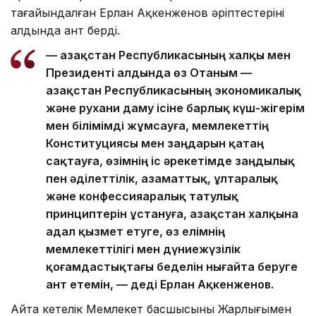
тағайындалған Ерлан Ақкенженов әріптестерінің
алдында ант берді.
— Қазақстан Республикасының халқы мен
Президенті алдында өз Отаным —
Қазақстан Республикасының экономикалық
және рухани даму ісіне барлық күш-жігерім
мен білімімді жұмсауға, мемлекеттің
Конституциясы мен заңдарын қатаң
сақтауға, өзімнің іс әрекетімде заңдылық
пен әділеттілік, азаматтық, ұлтаралық
және конфессияаралық татулық
принциптерін ұстануға, Қазақстан халқына
адал қызмет етуге, өз елімнің
мемлекеттілігі мен дүниежүзілік
қоғамдастықтағы беделін нығайта беруге
ант етемін, — деді Ерлан Ақкенженов.
Айта кетелік Мемлекет басшысының Жарлығымен