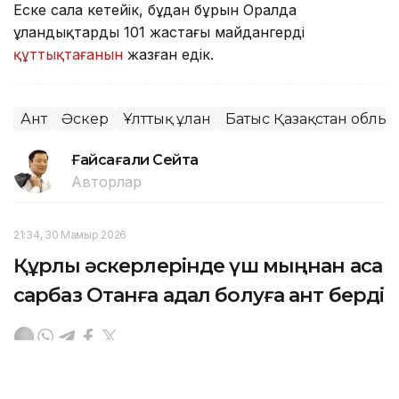
Еске сала кетейік, бұдан бұрын Оралда
ұландықтардың 101 жастағы майдангерді
құттықтағанын
жазған едік.
Ант
Әскер
Ұлттық ұлан
Батыс Қазақстан облы
Ғайсағали Сейтақ
Авторлар
21:34, 30 Мамыр 2026
Құрлық әскерлерінде үш мыңнан аса
сарбаз Отанға адал болуға ант берді
АСТАНА. KAZINFORM — Салтанатты іс-шара