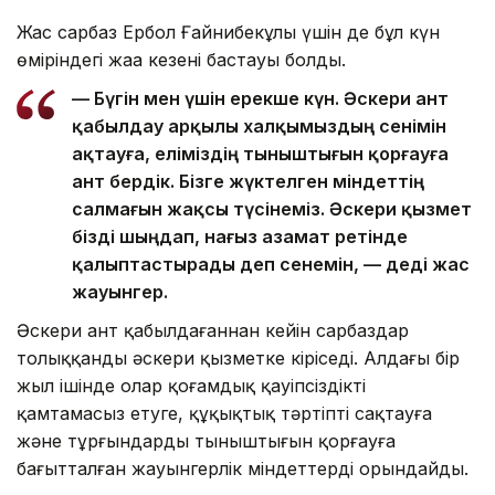
Жас сарбаз Ербол Ғайнибекұлы үшін де бұл күн
өміріндегі жаңа кезеңнің бастауы болды.
— Бүгін мен үшін ерекше күн. Әскери ант
қабылдау арқылы халқымыздың сенімін
ақтауға, еліміздің тыныштығын қорғауға
ант бердік. Бізге жүктелген міндеттің
салмағын жақсы түсінеміз. Әскери қызмет
бізді шыңдап, нағыз азамат ретінде
қалыптастырады деп сенемін, — деді жас
жауынгер.
Әскери ант қабылдағаннан кейін сарбаздар
толыққанды әскери қызметке кіріседі. Алдағы бір
жыл ішінде олар қоғамдық қауіпсіздікті
қамтамасыз етуге, құқықтық тәртіпті сақтауға
және тұрғындардың тыныштығын қорғауға
бағытталған жауынгерлік міндеттерді орындайды.