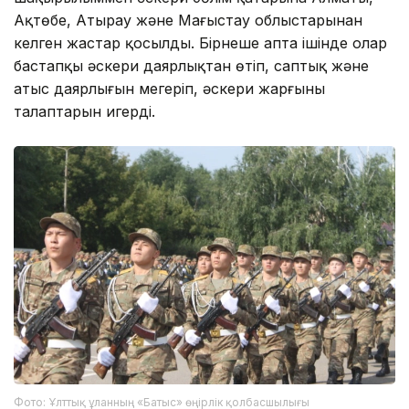
Ақтөбе, Атырау және Маңғыстау облыстарынан
келген жастар қосылды. Бірнеше апта ішінде олар
бастапқы әскери даярлықтан өтіп, саптық және
атыс даярлығын меңгеріп, әскери жарғының
талаптарын игерді.
Фото: Ұлттық ұланның «Батыс» өңірлік қолбасшылығы