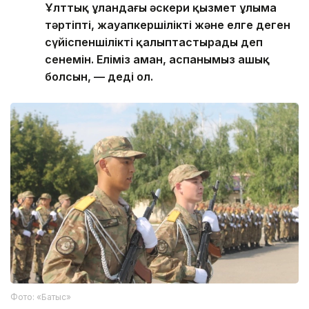
Ұлттық ұландағы әскери қызмет ұлыма
тәртіпті, жауапкершілікті және елге деген
сүйіспеншілікті қалыптастырады деп
сенемін. Еліміз аман, аспанымыз ашық
болсын, — деді ол.
Фото: «Батыс»