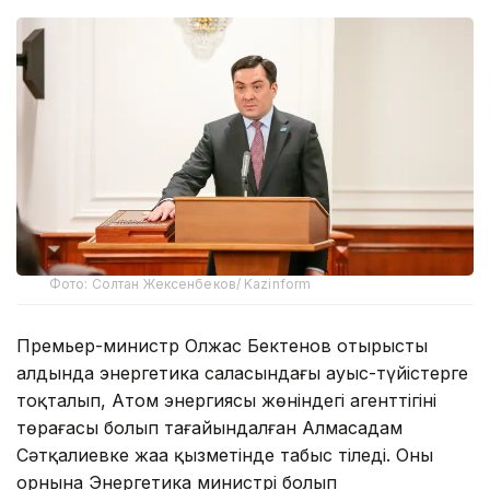
Фото: Солтан Жексенбеков/ Kazinform
Премьер-министр Олжас Бектенов отырыстың
алдында энергетика саласындағы ауыс-түйістерге
тоқталып, Атом энергиясы жөніндегі агенттігінің
төрағасы болып тағайындалған Алмасадам
Сәтқалиевке жаңа қызметінде табыс тіледі. Оның
орнына Энергетика министрі болып