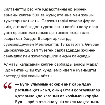
Салтанатты рәсімге Қазақстанның әр өңірінен
арнайы келген 500-ге жуық ата-ана мен жақын
туыстары қатысты. Перзенттерінің әскери форма
киіп, ант қабылдап тұрған сәтін көзбен көру олар
үшін ерекше мақтаныш әрі толқынысқа толы
әсерлі сәт болды. Әскери оркестрдің
сүйемелдеуімен Мемлекеттік Ту көтеріліп, Әнұран
шырқалғанда, сап түзеген сарбаздардың жүзінен
сенімділік пен жауапкершілік айқын байқалды.
Алматы қаласынан келген сарбаздың анасы Марал
Құрмантайқызы бұл күнді өміріндегі ең қуанышты
сәттердің бірі екенін айтты.
— Бүгін ұлымның әскери ант қабылдау
рәсіміне қатысып, оның Отан қорғаушылар
қатарына қосылғанын өз көзіммен көрдім.
Бұл — әрбір ата-ана үшін үлкен мақтаныш.