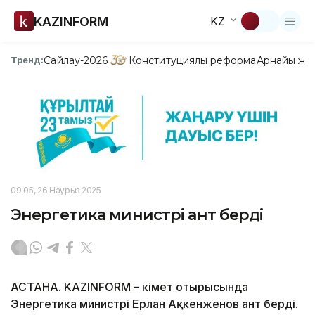
KAZINFORM
KZ
Сайлау-2026
Конституциялық реформа
Арнайы жо
Тренд:
09:05, 26 Наурыз 2025
Энергетика министрі ант берді
АСТАНА. KAZINFORM – Үкімет отырысында
Энергетика министрі Ерлан Ақкенженов ант берді.