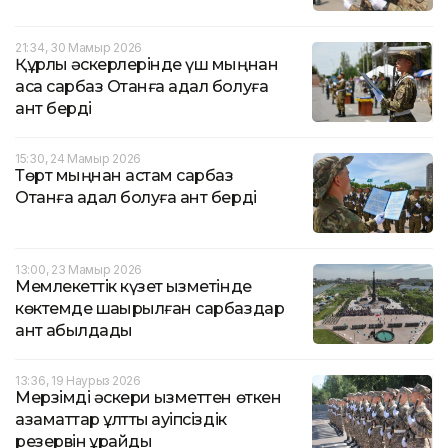
21:34, 30 Мамыр 2026
Құрлық әскерлерінде үш мыңнан
аса сарбаз Отанға адал болуға
ант берді
15:30, 24 Мамыр 2026
Төрт мыңнан астам сарбаз
Отанға адал болуға ант берді
13:00, 23 Мамыр 2026
Мемлекеттік күзет қызметінде
көктемде шақырылған сарбаздар
ант қабылдады
13:36, 19 Наурыз 2026
Мерзімді әскери қызметтен өткен
азаматтар ұлттық қауіпсіздік
резервін құрайды