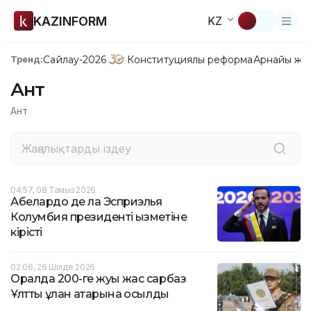
KAZINFORM
KZ
Сайлау-2026
Конституциялық реформа
Арнайы жо
Тренд:
Ант
Ант
04:57, 08 Тамыз 2026
Абелардо де ла Эсприэлья
Колумбия президенті қызметіне
кірісті
02:06, 26 Шілде 2026
Оралда 200-ге жуық жас сарбаз
Ұлттық ұлан қатарына қосылды