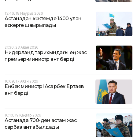
13:46, 18 Наурыз 2026
Астанадан көктемде 1400 ұлан
әскерге шақырылады
21:30, 23 Ақпан 2026
Нидерланд тарихындағы ең жас
премьер-министр ант берді
10:09, 17 Ақпан 2026
Еңбек министрі Асқарбек Ертаев
ант берді
16:10, 19 Қаңтар 2026
Астанада 700-ден астам жас
сарбаз ант қабылдады