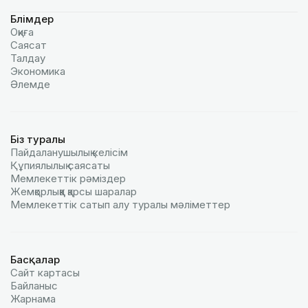
Бөлімдер
Оқиға
Саясат
Талдау
Экономика
Әлемде
Біз туралы
Пайдаланушылық келiciм
Құпиялылық саясаты
Мемлекеттік рәміздер
Жемқорлыққа қарсы шаралар
Мемлекеттік сатып алу туралы мәлiметтер
Басқалар
Сайт картасы
Байланыс
Жарнама