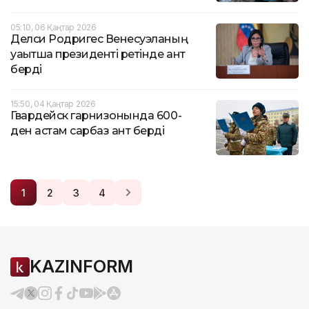
05:10, 06 Қаңтар 2026
Делси Родригес Венесуэланың
уақытша президенті ретінде ант
берді
15:50, 04 Қаңтар 2026
Гвардейск гарнизонында 600-
ден астам сарбаз ант берді
1
2
3
4
KAZINFORM