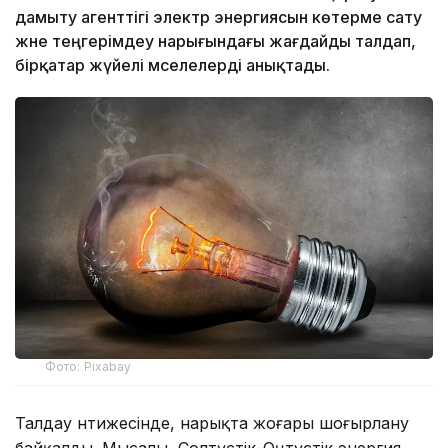
дамыту агенттігі электр энергиясын көтерме сату
және теңгерімдеу нарығындағы жағдайды талдап,
бірқатар жүйелі мәселелерді анықтады.
Фото: Pixabay
Талдау нәтижесінде, нарықта жоғары шоғырлану
байқалды. Мысалы, Солтүстік-Оңтүстік энергия