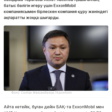
батыс бөлігін игеру үшін ExxonMobil
компаниясымен бірлескен компания құру жөніндегі
ақпаратты жоққа шығарды.
Фото: Солтан Жексенбеков / Kazinform
Айта кетейік, бұған дейін БАҚ-та ExxonMobil мен