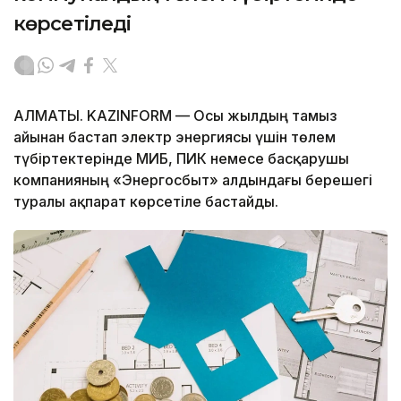
көрсетіледі
АЛМАТЫ. KAZINFORM — Осы жылдың тамыз
айынан бастап электр энергиясы үшін төлем
түбіртектерінде МИБ, ПИК немесе басқарушы
компанияның «Энергосбыт» алдындағы берешегі
туралы ақпарат көрсетіле бастайды.