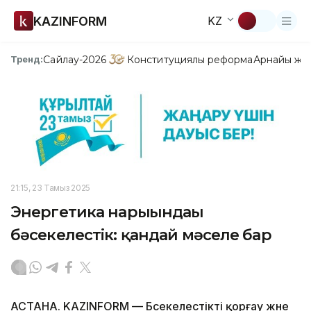
KAZINFORM
KZ
Сайлау-2026
Конституциялық реформа
Арнайы жо
Тренд:
21:15, 23 Тамыз 2025
Энергетика нарығындағы
бәсекелестік: қандай мәселе бар
АСТАНА. KAZINFORM — Бәсекелестікті қорғау және