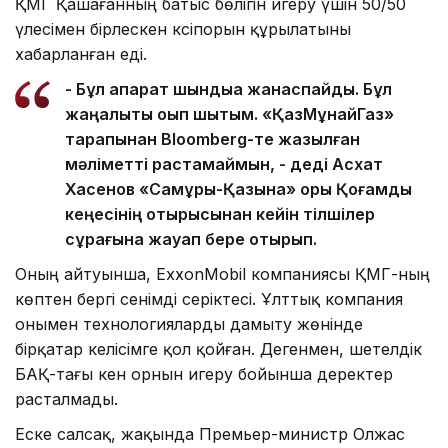
ҚМГ Қашағанның батыс бөлігін игеру үшін 50/50
үлесімен бірлескен кәсіпорын құрылатыны
хабарланған еді.
- Бұл ақпарат шындыққа жанаспайды. Бұл
жаңалықты оқып шықтым. «ҚазМұнайГаз»
тарапынан Bloomberg-те жазылған
мәліметті растамаймын, - деді Асхат
Хасенов «Самұрық-Қазына» қоры Қоғамдық
кеңесінің отырысынан кейін тілшілер
сұрағына жауап бере отырып.
Оның айтуынша, ExxonMobil компаниясы ҚМГ-ның
көптен бергі сенімді серіктесі. Ұлттық компания
онымен технологияларды дамыту жөнінде
бірқатар келісімге қол қойған. Дегенмен, шетелдік
БАҚ-тағы кен орнын игеру бойынша деректер
расталмады.
Еске салсақ, жақында Премьер-министр Олжас