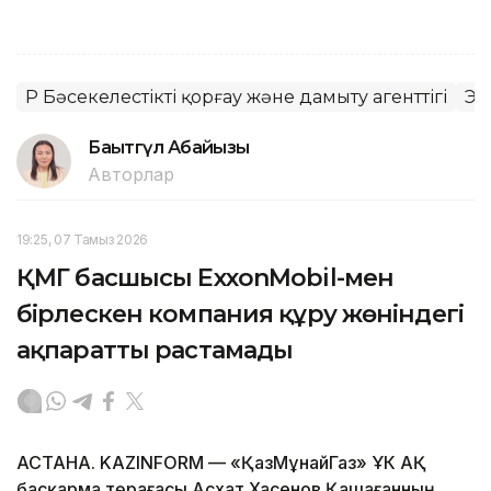
ҚР Бәсекелестікті қорғау және дамыту агенттігі
Эн
Бақытгүл Абайқызы
Авторлар
19:25, 07 Тамыз 2026
ҚМГ басшысы ExxonMobil-мен
бірлескен компания құру жөніндегі
ақпаратты растамады
АСТАНА. KAZINFORM — «ҚазМұнайГаз» ҰК АҚ
басқарма төрағасы Асхат Хасенов Қашағанның