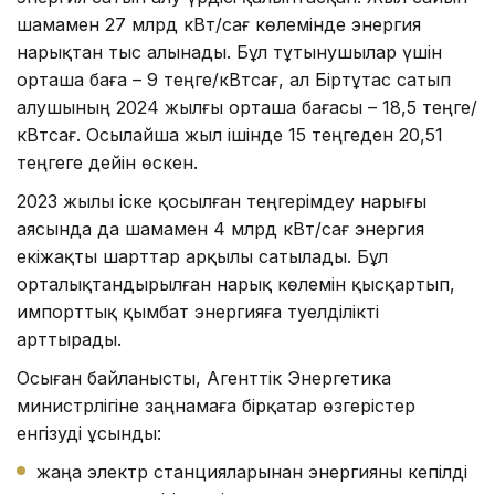
шамамен 27 млрд кВт/сағ көлемінде энергия
нарықтан тыс алынады. Бұл тұтынушылар үшін
орташа баға – 9 теңге/кВтсағ, ал Біртұтас сатып
алушының 2024 жылғы орташа бағасы – 18,5 теңге/
кВтсағ. Осылайша жыл ішінде 15 теңгеден 20,51
теңгеге дейін өскен.
2023 жылы іске қосылған теңгерімдеу нарығы
аясында да шамамен 4 млрд кВт/сағ энергия
екіжақты шарттар арқылы сатылады. Бұл
орталықтандырылған нарық көлемін қысқартып,
импорттық қымбат энергияға тәуелділікті
арттырады.
Осыған байланысты, Агенттік Энергетика
министрлігіне заңнамаға бірқатар өзгерістер
енгізуді ұсынды:
жаңа электр станцияларынан энергияны кепілді