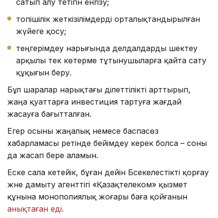
сатып алу тетігін енгізу;
топішілік жеткізілімдерді орталықтандырылған
жүйеге қосу;
теңгерімдеу нарығында делдалдарды шектеу
арқылы тек көтерме тұтынушыларға қайта сату
құқығын беру.
Бұл шаралар нарықтағы әділеттілікті арттырып,
жаңа қуаттарға инвестиция тартуға жағдай
жасауға бағытталған.
Егер осыны жаңалық немесе баспасөз
хабарламасы ретінде бейімдеу керек болса – соны
да жасап бере аламын.
Еске сала кетейік, бұған дейін Бәсекелестікті қорғау
және дамыту агенттігі «Қазақтелеком» қызмет
құнына монополиялық жоғары баға қойғанын
анықтаған еді.