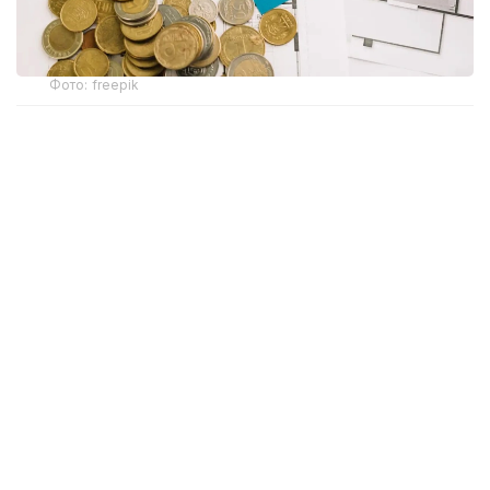
Фото: freepik
Бұл жаңашылдық тек «Алатау Жарық Компаниясы»
АҚ «Энергосбыт» филиалымен электрмен
жабдықтау шартын жасасқан Алматы қаласы мен
Алматы облысы тұтынушыларына ғана қатысты
болмақ.
Ұйым мәліметінше, бұл өзгеріс пәтер иелеріне өз
үйлері бойынша қарыздың бар-жоғын уақытылы
біліп отыруға және басқарушы ұйымның электр
энергиясын төлеу бойынша міндетін қаншалықты
орындап жатқанын бақылауға мүмкіндік береді.
Егер берешек белгіленген тәртіппен өтелмесе,
қарызы бар тұрғын үйлерде тоқ уақытша