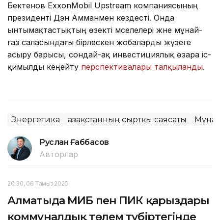
Бектенов ExxonMobil Upstream компаниясының
президенті Дэн Амманмен кездесті. Онда
ынтымақтастықтың өзекті мәселелері және мұнай-
газ саласындағы бірлескен жобаларды жүзеге
асыру барысы, сондай-ақ инвестициялық өзара іс-
қимылды кеңейту
перспективалары талқыланды
.
Энергетика
Қазақстанның сыртқы саясаты
Мұна
Руслан Ғаббасов
Авторлар
20:30, 06 Тамыз 2026
Алматыда МИБ пен ПИК қарыздары
коммуналдық төлем түбіртегінде