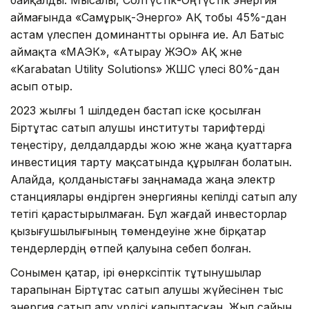
аймағында «Самұрық-Энерго» АҚ тобы 45%-дан
астам үлеспен доминантты орынға ие. Ал Батыс
аймақта «МАЭК», «Атырау ЖЭО» АҚ және
«Karabatan Utility Solutions» ЖШС үлесі 80%-дан
асып отыр.
2023 жылғы 1 шілдеден бастап іске қосылған
Біртұтас сатып алушы институты тарифтерді
теңестіру, делдалдарды жою және жаңа қуаттарға
инвестиция тарту мақсатында құрылған болатын.
Алайда, қолданыстағы заңнамада жаңа электр
станциялары өндірген энергияны кепілді сатып алу
тетігі қарастырылмаған. Бұл жағдай инвесторлар
қызығушылығының төмендеуіне және бірқатар
тендерлердің өтпей қалуына себеп болған.
Сонымен қатар, ірі өнеркәсіптік тұтынушылар
тарапынан Біртұтас сатып алушы жүйесінен тыс
энергия сатып алу үрдісі қалыптасқан. Жыл сайын