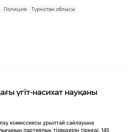
Полиция
Түркістан облысы
ағы үгіт-насихат науқаны
лау комиссиясы Құрылтай сайлауына
ығының партиялық тізімдерін тіркеді. 145