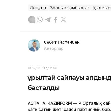
Депутат
Зорлық-зомбылық
Қылмыс
Сәбит Тастанбек
Авторлар
18:05, 23 Шілде 2026
Құрылтай сайлауы алдынд
басталды
АСТАНА. KAZINFORM — ҚР Орталық сай
қатысатын жеті саяси партияның барл