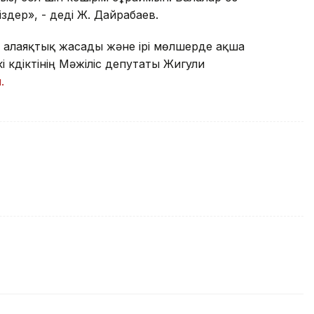
іздер», - деді Ж. Дайрабаев.
ы алаяқтық жасады және ірі мөлшерде ақша
 күдіктінің Мәжіліс депутаты Жигули
.