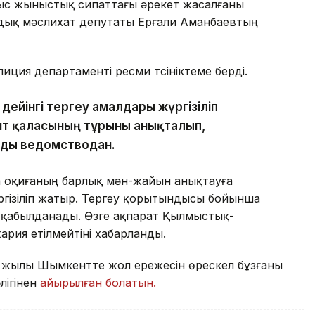
тыс жыныстық сипаттағы әрекет жасалғаны
ндық мәслихат депутаты Ерғали Аманбаевтың
иция департаменті ресми түсініктеме берді.
дейінгі тергеу амалдары жүргізіліп
нт қаласының тұрғыны анықталып,
ады ведомстводан.
та оқиғаның барлық мән-жайын анықтауға
үргізіліп жатыр. Тергеу қорытындысы бойынша
 қабылданады. Өзге ақпарат Қылмыстық-
ария етілмейтіні хабарланды.
25 жылы Шымкентте жол ережесін өрескел бұзғаны
әлігінен
айырылған болатын.