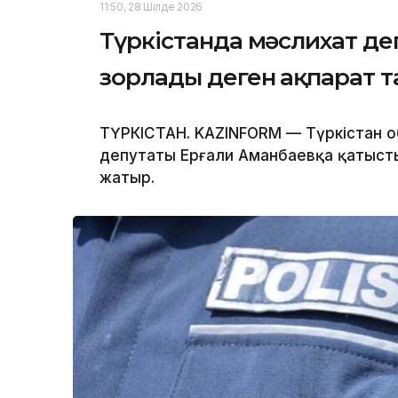
11:50, 28 Шілде 2026
Түркістанда мәслихат де
зорлады деген ақпарат 
ТҮРКІСТАН. KAZINFORM — Түркістан 
депутаты Ерғали Аманбаевқа қатысты
жатыр.