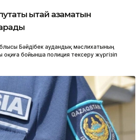
путаты Қытай азаматын
тарады
облысы Бәйдібек аудандық мәслихатының
 оқиға бойынша полиция тексеру жүргізіп