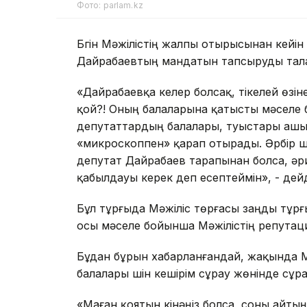
Фото: parlam.kz
Бүгін Мәжілістің жалпы отырысынан кейін
Дайрабаевтың мандатын тапсыруды тала
«Дайрабаевқа келер болсақ, тікелей өзі
қой?! Оның балаларына қатысты мәселе б
депутаттардың балалары, туыстары ашық 
«микроскоппен» қарап отырады. Әрбір ш
депутат Дайрабаев тарапынан болса, әри
қабылдауы керек деп есептеймін», - дейд
Бұл тұрғыда Мәжіліс төрғасы заңды тұр
осы мәселе бойынша Мәжілістің репутаци
Бұдан бұрын хабарланғандай, жақында Мә
балалары үшін кешірім сұрау жөнінде сұр
«Маған қоятын кінәңіз болса, соны айтың