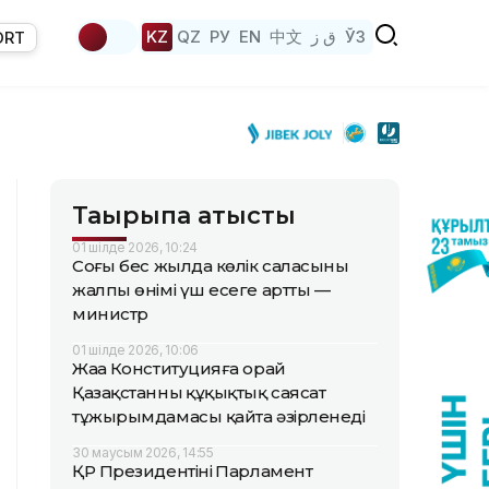
KZ
QZ
РУ
EN
中文
ق ز
ЎЗ
ORT
Тақырыпқа қатысты
01 шілде 2026, 10:24
Соңғы бес жылда көлік саласының
жалпы өнімі үш есеге артты —
министр
01 шілде 2026, 10:06
Жаңа Конституцияға орай
Қазақстанның құқықтық саясат
тұжырымдамасы қайта әзірленеді
30 маусым 2026, 14:55
ҚР Президентінің Парламент