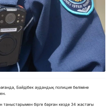
ағанда, Бәйдібек аудандық полиция бөліміне
кен.
н таныстарымен бірге барған кезде 34 жастағы