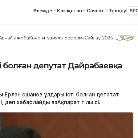
Әлемде
Қазақстан
Саясат
Талдау
SP
Арнайы жоба
Конституциялық реформа
Сайлау-2026
ті болған депутат Дайрабаевқа
ы Ерлан Қошанов ұлдары істі болған депатат
, деп хабарлайды ҚазАқпарат тілшісі.