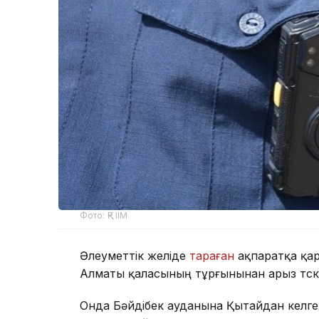
Фото: ҚР ІІМ
Әлеуметтік желіде
тараған
ақпаратқа қар
Алматы қаласының тұрғынынан арыз түс
Онда Бәйдібек ауданына Қытайдан келге