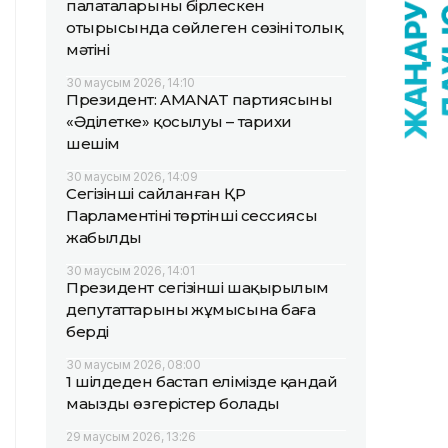
палаталарының бірлескен
отырысында сөйлеген сөзінің толық
мәтіні
30 маусым 2026, 14:10
Президент: AMANAT партиясының
«Әділетке» қосылуы – тарихи
шешім
30 маусым 2026, 14:09
Сегізінші сайланған ҚР
Парламентінің төртінші сессиясы
жабылды
30 маусым 2026, 14:01
Президент сегізінші шақырылым
депутаттарының жұмысына баға
берді
30 маусым 2026, 08:00
1 шілдеден бастап елімізде қандай
маңызды өзгерістер болады
29 маусым 2026, 13:26