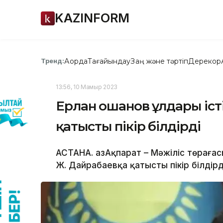
KAZINFORM
Ақорда
Тағайындау
Заң және тәртіп
Дерекқор
Тренд:
13:56, 10 Мамыр 2023
Ерлан Қошанов ұлдары іс
қатысты пікір білдірді
АСТАНА. ҚазАқпарат – Мәжіліс төрағас
Ж. Дайрабаевқа қатысты пікір білдірді