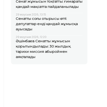
Сенат жұмысын тоқтатты: ғимараты
қандай мақсатта пайдаланылады
29 маусым 2026, 13:15
Сенаттың соңғы отырысы өтті:
депутаттар енді қандай жұмысқа
ауысады
29 маусым 2026, 12:20
Әшімбаев Сенаттың жұмысын
қорытындылады: 30 жылдық
тарихи миссия абыроймен
аяқталады