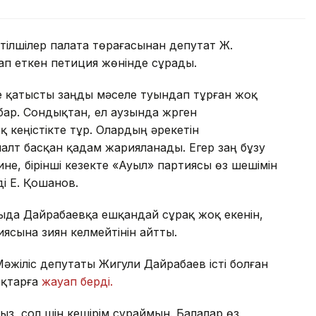
 тілшілер палата төрағасынан депутат Ж.
п еткен петиция жөнінде сұрады.
не қатысты заңды мәселе туындап тұрған жоқ
ар. Сондықтан, ел аузында жүрген
кеңістікте тұр. Олардың әрекетін
алт басқан қадам жарияланады. Егер заң бұзу
не, бірінші кезекте «Ауыл» партиясы өз шешімін
і Е. Қошанов.
ғыда Дайрабаевқа ешқандай сұрақ жоқ екенін,
ясына зиян келмейтінін айтты.
жіліс депутаты Жигули Дайрабаев істі болған
ақтарға
жауап берді.
ыз, сол үшін кешірім сұраймын. Балалар өз