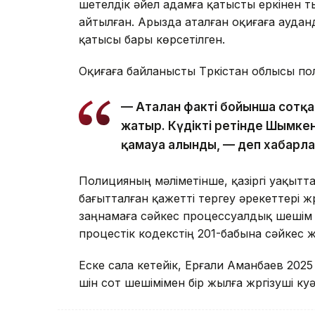
шетелдік әйел адамға қатысты еркінен 
айтылған. Арызда аталған оқиғаға ауда
қатысы бары көрсетілген.
Оқиғаға байланысты Түркістан облысы пол
— Аталған факті бойынша сотқа 
жатыр. Күдікті ретінде Шымке
қамауға алынды, — деп хабарл
Полицияның мәліметінше, қазіргі уақыт
бағытталған қажетті тергеу әрекеттері ж
заңнамаға сәйкес процессуалдық шешім
процестік кодекстің 201-бабына сәйкес ж
Еске сала кетейік, Ерғали Аманбаев 20
үшін сот шешімімен бір жылға жүргізуші ку