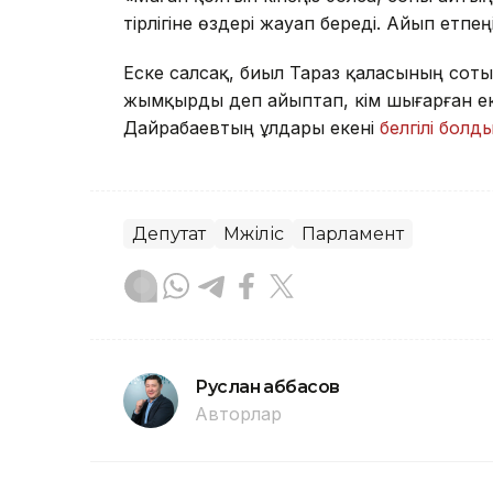
тірлігіне өздері жауап береді. Айып етпең
Еске салсақ, биыл Тараз қаласының сот
жымқырды деп айыптап, үкім шығарған екі
Дайрабаевтың ұлдары екені
белгілі болды
Депутат
Мәжіліс
Парламент
Руслан Ғаббасов
Авторлар