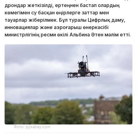
дрондар жеткізілді, ертеңнен бастап олардың
көмегімен су басқан өңірлерге заттар мен
тауарлар жіберілмек. Бұл туралы Цифрлық даму,
инновациялар және аэроғарыш өнеркәсібі
министрлігінің ресми өкілі Альбина Әтен мәлім етті.
Фото: pyxabay.com