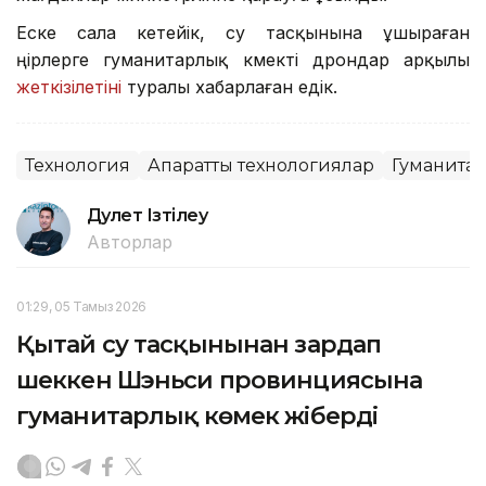
Еске сала кетейік, су тасқынына ұшыраған
өңірлерге гуманитарлық көмекті дрондар арқылы
жеткізілетіні
туралы хабарлаған едік.
Технология
Ақпараттық технологиялар
Гуманитар
Дәулет Ізтілеу
Авторлар
01:29, 05 Тамыз 2026
Қытай су тасқынынан зардап
шеккен Шэньси провинциясына
гуманитарлық көмек жіберді