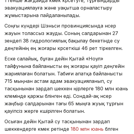
төтенше жағдайда көмек көрсетуге, тұрғындарды
эвакуациялауға және уақытша орналастыру
жұмыстарына пайдаланылады.
Соңғы күндері Шэньси провинциясында нөсер
жауын толассыз жауды. Соның салдарынан 27
өзендегі 38 гидрологиялық бақылау бекетінде су
деңгейінің ең жоғары көрсеткіші 46 рет тіркелген.
Еске салайық, бұған дейін Қытай «Ноул»
тайфунына байланысты ең жоғары қауіп деңгейін
жариялаған болатын. Табиғи апатқа байланысты
715 мыңнан астам адам эвакуацияланып, су
тасқынынан зардап шеккен өңірлерге 180 млн юань
көлемінде қаржы бөлінген еді. Сондай-ақ нөсер
жаңбыр салдарынан тағы 65 мыңға жуық тұрғын
қауіпсіз жерге көшірілген болатын.
Осыған дейін Қытай су тасқынынан зардап
шеккендерге көмек ретінде
180 млн юань
бөлген