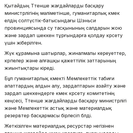
Қытайдың Төтенше жағдайларды басқару
министрлігінің мәліметінше, гуманитарлық көмек
елдің солтүстік-батысындағы Шэньси
провинциясында су тасқынының салдарын жою
және зардап шеккен тұрғындарға қолдау көрсету
үшін жіберілген.
Жүк құрамына шатырлар, жиналмалы кереуеттер,
көрпелер және алғашқы қажеттілік заттарының
жиынтықтары кіреді.
Бұл гуманитарлық көмекті Мемлекеттік табиғи
апаттардың алдын алу, зардаптарын азайту және
зардап шеккендерге көмек көрсету комитетінің
кеңсесі, Төтенше жағдайларды басқару министрлігі
және Мемлекеттік астық және материалдық
резервтер басқармасы бірлесіп бөлді.
Жеткізілген материалдық ресурстар негізінен