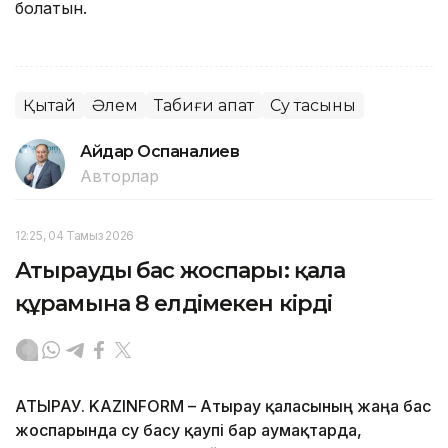
болатын.
Қытай
Әлем
Табиғи апат
Су тасқыны
Айдар Оспаналиев
Авторлар
12:25, 04 Тамыз 2026
Атыраудың бас жоспары: қала
құрамына 8 елдімекен кірді
АТЫРАУ. KAZINFORM – Атырау қаласының жаңа бас
жоспарында су басу қаупі бар аумақтарда,