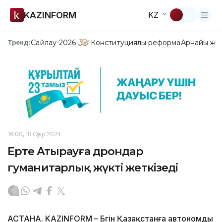
KAZINFORM
KZ
Сайлау-2026
Конституциялық реформа
Арнайы жо
Тренд:
16:00, 18 Сәуір 2024
Ертең Атырауға дрондар
гуманитарлық жүкті жеткізеді
АСТАНА. KAZINFORM – Бүгін Қазақстанға автономды