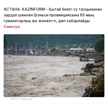
АСТАНА. KAZINFORM – Қытай билігі су тасқынынан
зардап шеккен Шэньси провинциясына 65 мың
гуманитарлық жүк жөнелтті, деп хабарлайды
Синьхуа
.
Фото: Синьхуа