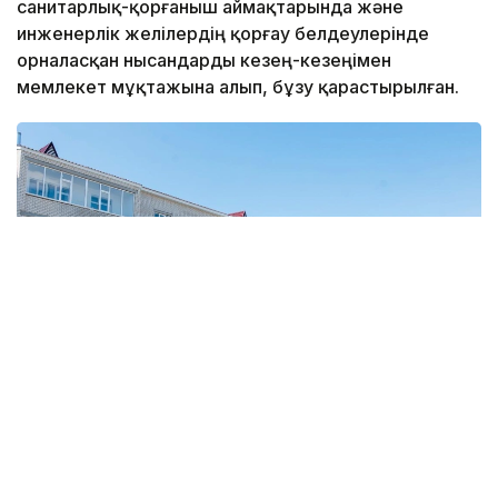
санитарлық-қорғаныш аймақтарында және
инженерлік желілердің қорғау белдеулерінде
орналасқан нысандарды кезең-кезеңімен
мемлекет мұқтажына алып, бұзу қарастырылған.
Фото: Атырау облысы әкімдігі
Бұл мәселе Атырау қаласының қолданыстағы бас
жоспарына өзгерістер мен толықтырулар енгізу