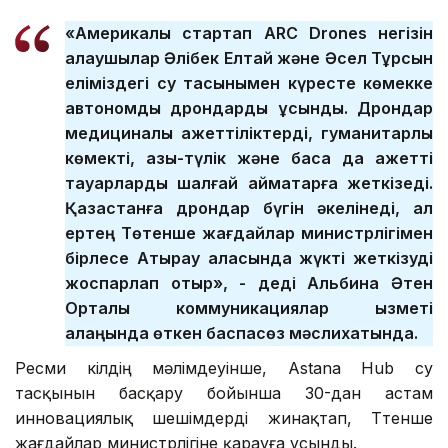
«Америкалық стартап ARC Drones негізін
қалаушылар Әлібек Елтай және Әсел Тұрсын
еліміздегі су тасқынымен күресте көмекке
автономды дрондарды ұсынды. Дрондар
медициналық қажеттіліктерді, гуманитарлық
көмекті, азық-түлік және басқа да қажетті
тауарларды шалғай аймақтарға жеткізеді.
Қазақстанға дрондар бүгін әкелінеді, ал
ертең Төтенше жағдайлар министрлігімен
бірлесе Атырау қаласында жүкті жеткізуді
жоспарлап отыр», - деді Альбина Әтен
Орталық коммуникациялар қызметі
алаңында өткен баспасөз мәслихатында.
Ресми өкілдің мәлімдеуінше, Astana Hub су
тасқынын басқару бойынша 30-дан астам
инновациялық шешімдерді жинақтап, Төтенше
жағдайлар министрлігіне қарауға ұсынды.