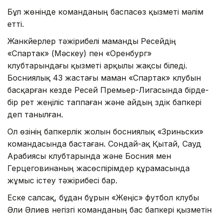
Бұл жөнінде команданың баспасөз қызметі мәлім
етті.
Жанкүйерлер тәжірибелі маманды Ресейдің
«Спартак» (Мәскеу) пен «Оренбург»
клубтарындағы қызметі арқылы жақсы біледі.
Босниялық 43 жастағы маман «Спартак» клубын
басқарған кезде Ресей Премьер-Лигасында бірде-
бір рет жеңіліс таппаған және айдың үздік бапкері
деп танылған.
Ол өзінің бапкерлік жолын босниялық «Зриньски»
командасында бастаған. Сондай-ақ Қытай, Сауд
Арабиясы клубтарында және Босния мен
Герцеговинаның жасөспірімдер құрамасында
жұмыс істеу тәжірибесі бар.
Еске салсақ, бұдан бұрын «Жеңіс» футбол клубы
Әли Әлиев негізгі команданың бас бапкері қызметін