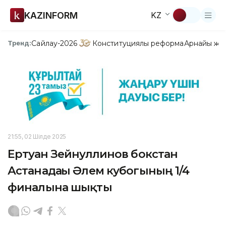
KAZINFORM
KZ
Сайлау-2026
Конституциялық реформа
Арнайы жо
Тренд:
21:55, 02 Шілде 2025
Ертуған Зейнуллинов бокстан
Астанадағы Әлем кубогының 1/4
финалына шықты