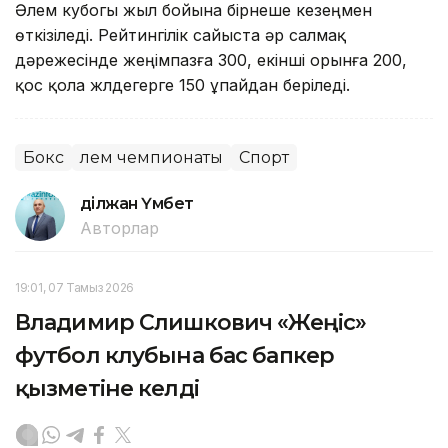
Әлем кубогы жыл бойына бірнеше кезеңмен
өткізіледі. Рейтингілік сайыста әр салмақ
дәрежесінде жеңімпазға 300, екінші орынға 200,
қос қола жүлдегерге 150 ұпайдан беріледі.
Бокс
әлем чемпионаты
Спорт
Әділжан Үмбет
Авторлар
19:01, 07 Тамыз 2026
Владимир Слишкович «Жеңіс»
футбол клубына бас бапкер
қызметіне келді