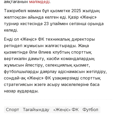
аяқтағанын
мәлімдеді
.
Тәжірибелі маман бұл қызметке 2025 жылдың
желтоқсан айында келген еді. Қазір «Жеңіс»
турнир кестесінде 23 ұпаймен сегізінші орында
келеді.
Енді ол «Жеңіс» ФК техникалық директоры
ретіндегі жұмысын жалғастырады. Жаңа
қызметінде Әли Әлиев клубтың спорттық
вертикалін дамыту, кәсіби командалардың
жұмысын үйлестіру, селекциялық қызмет,
футболшыларды даярлау әдіснамасын жетілдіру,
сондай-ақ «Жеңіс» ФК ұзақмерзімді спорттық
стратегиясын жүзеге асыру мәселелеріне баса
назар аударады.
Спорт
Тағайындау
«Жеңіс» ФК
Футбол