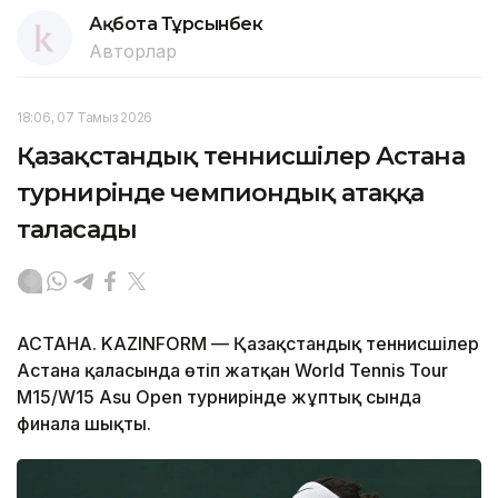
Ақбота Тұрсынбек
Авторлар
18:06, 07 Тамыз 2026
Қазақстандық теннисшілер Астана
турнирінде чемпиондық атаққа
таласады
АСТАНА. KAZINFORM — Қазақстандық теннисшілер
Астана қаласында өтіп жатқан World Tennis Tour
M15/W15 Asu Open турнирінде жұптық сында
финалға шықты.