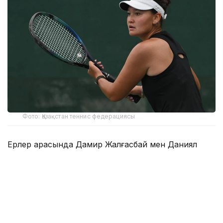
Фото: Қазақстан теннис федерациясы
Ерлер арасында Дамир Жалғасбай мен Даниял
Рахматуллаев үш кездесуін жеңіспен тәмамдады.
Қазақстандық жұп алғашқы айналымда-ақ
жарыстың 2-ракеткалары болып тіркелген
ресейліктер Иван Грецкий – Егор Плешивцевті
сенсация жасап, екі партияда жеңді – 6:4, 6:4.