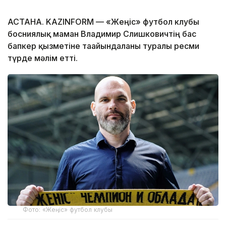
АСТАНА. KAZINFORM — «Жеңіс» футбол клубы
босниялық маман Владимир Слишковичтің бас
бапкер қызметіне тағайындалғаны туралы ресми
түрде мәлім етті.
Фото: «Жеңіс» футбол клубы