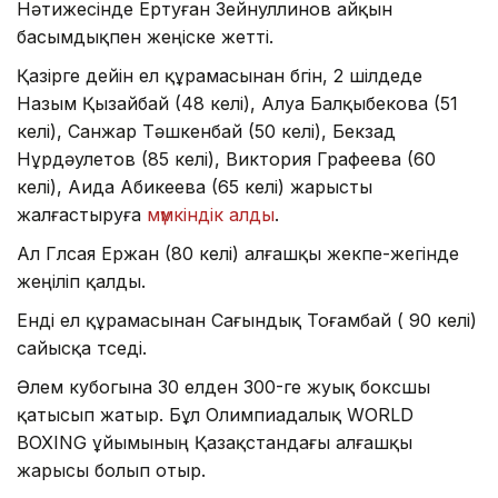
Нәтижесінде Ертуған Зейнуллинов айқын
басымдықпен жеңіске жетті.
Қазірге дейін ел құрамасынан бүгін, 2 шілдеде
Назым Қызайбай (48 келі), Алуа Балқыбекова (51
келі), Санжар Тәшкенбай (50 келі), Бекзад
Нұрдәулетов (85 келі), Виктория Графеева (60
келі), Аида Абикеева (65 келі) жарысты
жалғастыруға
мүмкіндік алды
.
Ал Гүлсая Ержан (80 келі) алғашқы жекпе-жегінде
жеңіліп қалды.
Енді ел құрамасынан Сағындық Тоғамбай ( 90 келі)
сайысқа түседі.
Әлем кубогына 30 елден 300-ге жуық боксшы
қатысып жатыр. Бұл Олимпиадалық WORLD
BOXING ұйымының Қазақстандағы алғашқы
жарысы болып отыр.