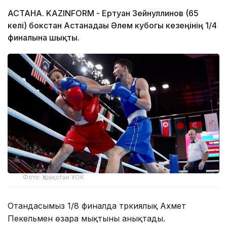
АСТАНА. KAZINFORM - Ертуған Зейнуллинов (65
келі) бокстан Астанадағы Әлем кубогы кезеңінің 1/4
финалына шықты.
Фото: Қазақстан ҰОК
Отандасымыз 1/8 финалда түркиялық Ахмет
Пекельмен өзара мықтыны анықтады.