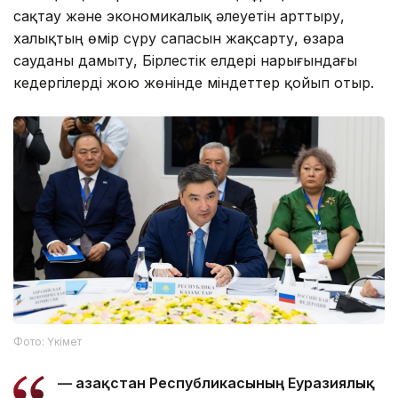
сақтау және экономикалық әлеуетін арттыру,
халықтың өмір сүру сапасын жақсарту, өзара
сауданы дамыту, Бірлестік елдері нарығындағы
кедергілерді жою жөнінде міндеттер қойып отыр.
Фото: Үкімет
— Қазақстан Республикасының Еуразиялық