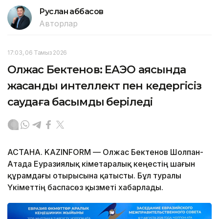
Руслан Ғаббасов
Авторлар
17:03, 06 Тамыз 2026
Олжас Бектенов: ЕАЭО аясында
жасанды интеллект пен кедергісіз
саудаға басымдық беріледі
АСТАНА. KAZINFORM — Олжас Бектенов Шолпан-
Атада Еуразиялық үкіметаралық кеңестің шағын
құрамдағы отырысына қатысты. Бұл туралы
Үкіметтің баспасөз қызметі хабарлады.