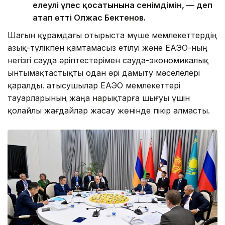
елеулі үлес қосатынына сенімдімін, — деп
атап өтті Олжас Бектенов.
Шағын құрамдағы отырыста мүше мемлекеттердің
азық-түлікпен қамтамасыз етілуі және ЕАЭО-ның
негізгі сауда әріптестерімен сауда-экономикалық
ынтымақтастықты одан әрі дамыту мәселелері
қаралды. Қатысушылар ЕАЭО мемлекеттері
тауарларының жаңа нарықтарға шығуы үшін
қолайлы жағдайлар жасау жөнінде пікір алмасты.