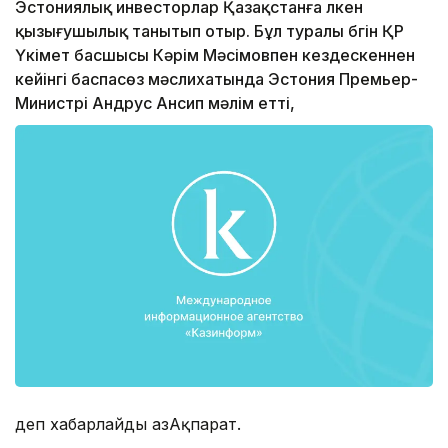
Эстониялық инвесторлар Қазақстанға үлкен
қызығушылық танытып отыр. Бұл туралы бүгін ҚР
Үкімет басшысы Кәрім Мәсімовпен кездескеннен
кейінгі баспасөз мәслихатында Эстония Премьер-
Министрі Андрус Ансип мәлім етті,
деп хабарлайды ҚазАқпарат.