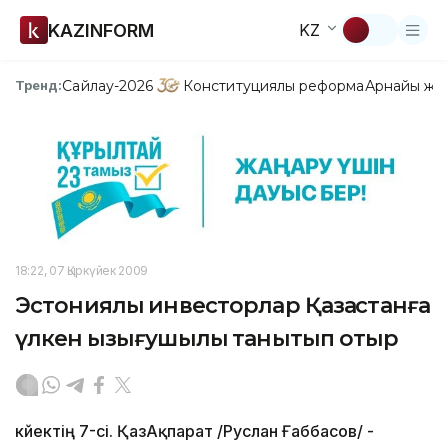
KAZINFORM
KZ
Сайлау-2026
Конституциялық реформа
Арнайы жо
Тренд:
18:22, 07 Қыркүйек 2009
Эстониялық инвесторлар Қазақстанға
үлкен қызығушылық танытып отыр
күйектің 7-сі. ҚазАқпарат /Руслан Ғаббасов/ -