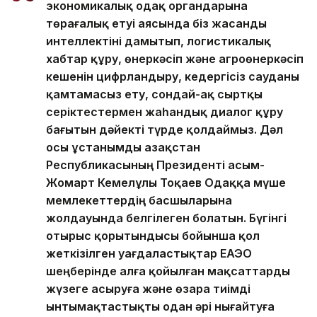
экономикалық одақ органдарына
төрағалық етуі аясында біз жасанды
интеллектіні дамытып, логистикалық
хабтар құру, өнеркәсіп және агроөнеркәсіп
кешенін цифрландыру, кедергісіз сауданы
қамтамасыз ету, сондай-ақ сыртқы
серіктестермен жаһандық диалог құру
бағытын дәйекті түрде қолдаймыз. Дәл
осы ұстанымды Қазақстан
Республикасының Президенті Қасым-
Жомарт Кемелұлы Тоқаев Одаққа мүше
мемлекеттердің басшыларына
жолдауында белгілеген болатын. Бүгінгі
отырыс қорытындысы бойынша қол
жеткізілген уағдаластықтар ЕАЭО
шеңберінде алға қойылған мақсаттарды
жүзеге асыруға және өзара тиімді
ынтымақтастықты одан әрі нығайтуға