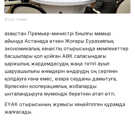
Фото: Үкімет
Қазақстан Премьер-министрі биылғы мамыр
айында Астанада өткен Жоғары Еуразиялық
экономикалық кеңестің отырысында мемлекеттер
басшылары қол қойған АӨК саласындағы
қаржылық жәрдемдесудің жаңа тетігі ауыл
шаруашылығы өнімдерін өндірудің оң серпінін
қолдауға ғана емес, өзара сауданы дамытуға,
бірлескен кооперациялық жобаларды
ынталандыруға мүмкіндік беретінін атап өтті.
ЕҮАК отырысының жұмысы кеңейтілген құрамда
жалғасады.
Айта кетелік Қазақстан ЕАЭО-ның бірыңғай
цифрлық аккредиттеу кеңістігін қалыптастыруды