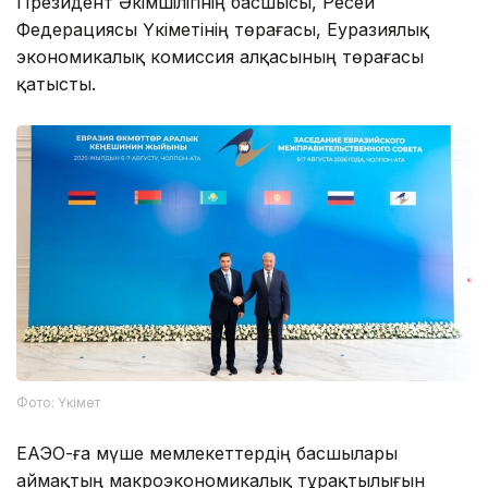
Президент Әкімшілігінің басшысы, Ресей
Федерациясы Үкіметінің төрағасы, Еуразиялық
экономикалық комиссия алқасының төрағасы
қатысты.
Фото: Үкімет
ЕАЭО-ға мүше мемлекеттердің басшылары
аймақтың макроэкономикалық тұрақтылығын