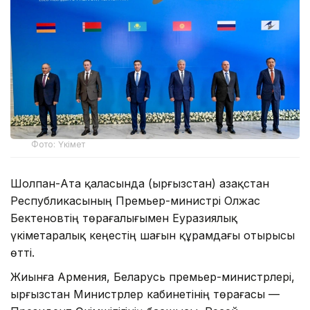
Фото: Үкімет
Шолпан-Ата қаласында (Қырғызстан) Қазақстан
Республикасының Премьер-министрі Олжас
Бектеновтің төрағалығымен Еуразиялық
үкіметаралық кеңестің шағын құрамдағы отырысы
өтті.
Жиынға Армения, Беларусь премьер-министрлері,
Қырғызстан Министрлер кабинетінің төрағасы —