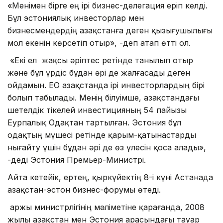
«Менімен бірге ең ірі бизнес-делегация еріп келді.
Бұл эстониялық инвесторлар мен
бизнесмендердің Қазақстанға деген қызығушылығы
мол екенін көрсетіп отыр», -деп атап өтті ол.
«Екі ел жақсы әріптес ретінде танылып отыр
және бұл үрдіс бұдан әрі де жалғасады деген
ойдамын. ЕО Қазақстанда ірі инвесторлардың бірі
болып табылады. Менің білуімше, Қазақстандағы
шетелдік тікелей инвестицияның 54 пайызы
Еурпалық Одақтан тартылған. Эстония бұл
одақтың мүшесі ретінде қарым-қатынастарды
нығайту үшін бұдан әрі де өз үлесін қоса алады»,
-деді Эстония Премьер-Министрі.
Айта кетейік, ертең, қыркүйектің 8-і күні Астанада
Қазақстан-эстон бизнес-форумы өтеді.
Қаржы министрлігінің мәліметіне қарағанда, 2008
жылы Қазақстан мен Эстония арасындағы тауар