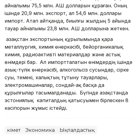
айналымы 75,5 млн. АҚШ долларын құраған. Оның
ішінде 20,9 млн. экспорт, ал 54,6 млн. доллары
импорт. Атап айтқанда, биылғы жылдың 5 айында
тауар айналымы 23,8 млн. АҚШ долларына жеткен.
Қазақстан экспортының құрылымында қара
металлургия, химия өнеркәсібі, бейорганикалық
химия, радиоактивті материалдар және астық
өнімдері бар. Ал импортталатын өнімдердің ішінде
азық-түлік өнеркәсібі, алкогольсіз сусындар, сірке
суы, темекі, халықтың тұтыну тауарлары,
электромашиналар, сондай-ақ басқа да
құрылғылар тасымалданады. Бүгінде Қазақстанда
эстониялық капиталдың қатысуымен бірлескен 8
кәсіпорын жұмыс істейді.
Үкімет
Экономика
Ықпалдастық