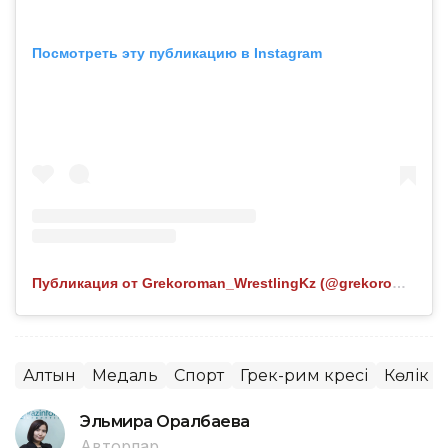
Посмотреть эту публикацию в Instagram
Публикация от Grekoroman_WrestlingKz (@grekoroman_wrestlingkz)
Алтын
Медаль
Спорт
Грек-рим күресі
Көлік
Эльмира Оралбаева
Авторлар