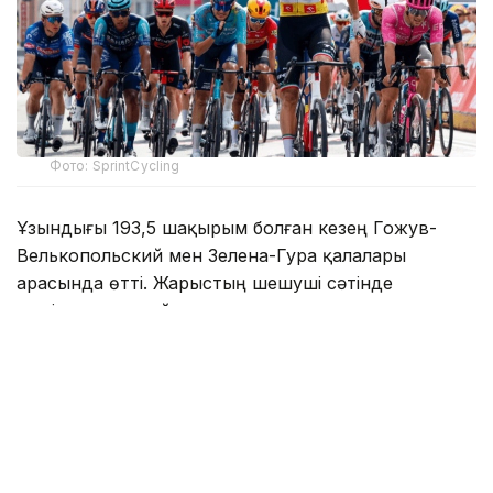
Фото: SprintCycling
Ұзындығы 193,5 шақырым болған кезең Гожув-
Велькопольский мен Зелена-Гура қалалары
арасында өтті. Жарыстың шешуші сәтінде
жеңімпаз жаппай спринт арқылы анықталды.
Алессандро Ромеле мәреге дейінгі тартыста
жеңіске таласып, нәтижесінде үздік үштіктен көрінді.
Мәреге бірінші болып Lidl-Trek командасының
италиялық шабандозы Джонатан Милан келсе,
екінші орынды EF Education-EasyPost сапындағы
ұлыбританиялық Ноа Хоббс иеленді.