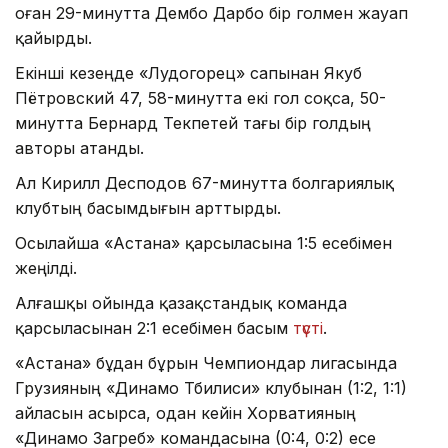
оған 29-минутта Дембо Дарбо бір голмен жауап
қайырды.
Екінші кезеңде «Лудогорец» сапынан Якуб
Пётровский 47, 58-минутта екі гол соқса, 50-
минутта Бернард Текпетей тағы бір голдың
авторы атанды.
Ал Кирилл Десподов 67-минутта болгариялық
клубтың басымдығын арттырды.
Осылайша «Астана» қарсыласына 1:5 есебімен
жеңілді.
Алғашқы ойында қазақстандық команда
қарсыласынан 2:1 есебімен басым
түсті
.
«Астана» бұдан бұрын Чемпиондар лигасында
Грузияның «Динамо Тбилиси» клубынан (1:2, 1:1)
айласын асырса, одан кейін Хорватияның
«Динамо Загреб» командасына (0:4, 0:2) есе