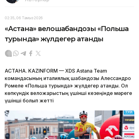
02:35, 06 Тамыз 2026
«Астана» велошабандозы «Польша
турында» жүлдегер атанды
АСТАНА. KAZINFORM — XDS Astana Team
командасының италиялық шабандозы Алессандро
Ромеле «Польша турында» жүлдегер атанды. Ол
көпкүндік веложарыстың үшінші кезеңінде мәреге
үшінші болып жетті