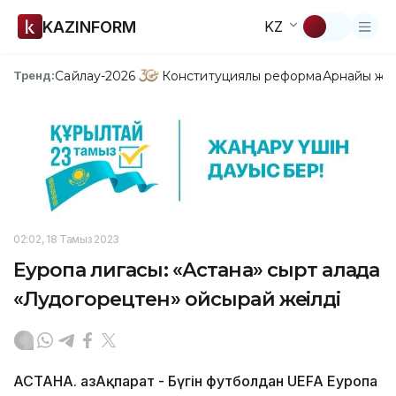
KAZINFORM
KZ
Сайлау-2026
Конституциялық реформа
Арнайы жо
Тренд:
02:02, 18 Тамыз 2023
Еуропа лигасы: «Астана» сырт алаңда
«Лудогорецтен» ойсырай жеңілді
АСТАНА. ҚазАқпарат - Бүгін футболдан UEFA Еуропа