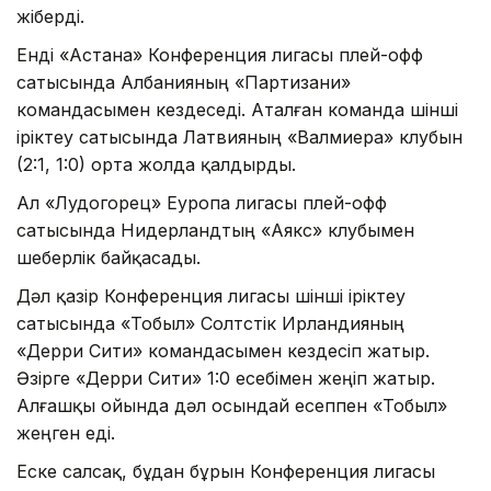
жіберді.
Енді «Астана» Конференция лигасы плей-офф
сатысында Албанияның «Партизани»
командасымен кездеседі. Аталған команда үшінші
іріктеу сатысында Латвияның «Валмиера» клубын
(2:1, 1:0) орта жолда қалдырды.
Ал «Лудогорец» Еуропа лигасы плей-офф
сатысында Нидерландтың «Аякс» клубымен
шеберлік байқасады.
Дәл қазір Конференция лигасы үшінші іріктеу
сатысында «Тобыл» Солтүстік Ирландияның
«Дерри Сити» командасымен кездесіп жатыр.
Әзірге «Дерри Сити» 1:0 есебімен жеңіп жатыр.
Алғашқы ойында дәл осындай есеппен «Тобыл»
жеңген еді.
Еске салсақ, бұдан бұрын Конференция лигасы