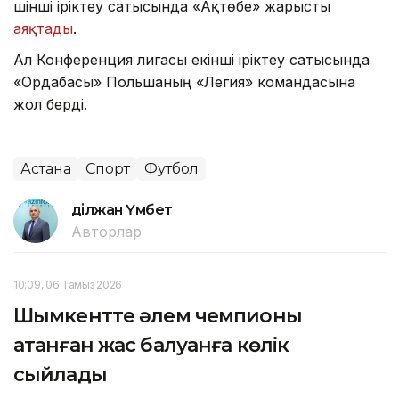
үшінші іріктеу сатысында «Ақтөбе» жарысты
аяқтады
.
Ал Конференция лигасы екінші іріктеу сатысында
«Ордабасы» Польшаның «Легия» командасына
жол берді.
Астана
Спорт
Футбол
Әділжан Үмбет
Авторлар
10:09, 06 Тамыз 2026
Шымкентте әлем чемпионы
атанған жас балуанға көлік
сыйлады