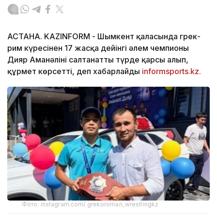
АСТАНА. KAZINFORM -
Шымкент қаласында грек-
рим күресінен 17 жасқа дейінгі әлем чемпионы
Дияр Аманәліні салтанатты түрде қарсы алып,
құрмет көрсетті, деп хабарлайды
informsports.kz.
Фото: instagram.com/ grekoroman_wrestlingkz