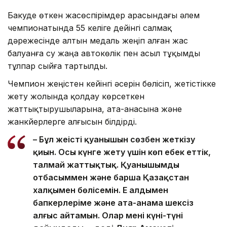
Бакуде өткен жасөспірімдер арасындағы әлем
чемпионатында 55 келіге дейінгі салмақ
дәрежесінде алтын медаль жеңіп алған жас
балуанға су жаңа автокөлік пен асыл тұқымды
тұлпар сыйға тартылды.
Чемпион жеңістен кейінгі әсерін бөлісіп, жетістікке
жету жолында қолдау көрсеткен
жаттықтырушыларына, ата-анасына және
жанкүйерлерге алғысын білдірді.
– Бұл жеңістің қуанышын сөзбен жеткізу
қиын. Осы күнге жету үшін көп еңбек еттік,
талмай жаттықтық. Қуанышымды
отбасыммен және барша Қазақстан
халқымен бөлісемін. Ең алдымен
бапкерлеріме және ата-анама шексіз
алғыс айтамын. Олар мені күні-түні