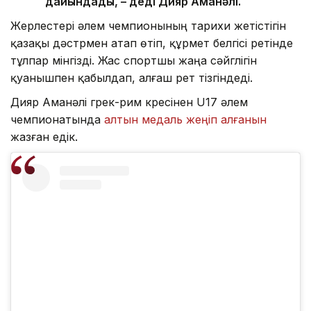
дайындады, – деді Дияр Аманәлі.
Жерлестері әлем чемпионының тарихи жетістігін
қазақы дәстүрмен атап өтіп, құрмет белгісі ретінде
тұлпар мінгізді. Жас спортшы жаңа сәйгүлігін
қуанышпен қабылдап, алғаш рет тізгіндеді.
Дияр Аманәлі грек-рим күресінен U17 әлем
чемпионатында
алтын медаль жеңіп алғанын
жазған едік.