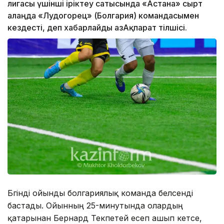
лигасы үшінші іріктеу сатысында «Астана» сырт
алаңда «Лудогорец» (Болгария) командасымен
кездесті, деп хабарлайды ҚазАқпарат тілшісі.
Бүгінді ойынды болгариялық команда белсенді
бастады. Ойынның 25-минутында олардың
қатарынан Бернард Текпетей есеп ашып кетсе,