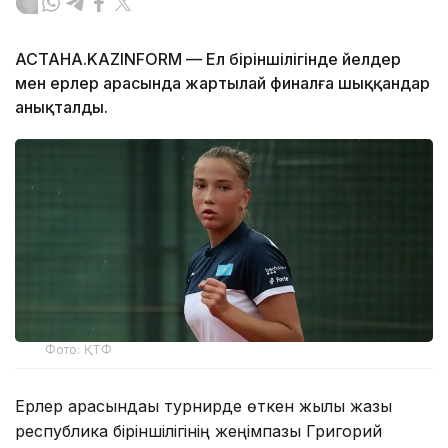
АСТАНА.KAZINFORM — Ел біріншілігінде әйелдер
мен ерлер арасында жартылай финалға шыққандар
анықталды.
Фото: ҚТФ
Ерлер арасындағы турнирде өткен жылғы жазғы
республика біріншілігінің жеңімпазы Григорий