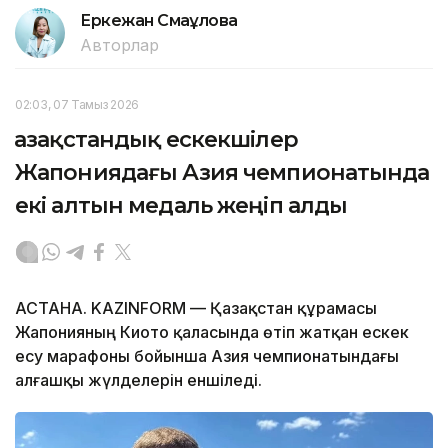
Еркежан Смағұлова
Авторлар
02:03, 07 Тамыз 2026
Қазақстандық ескекшілер
Жапониядағы Азия чемпионатында
екі алтын медаль жеңіп алды
АСТАНА. KAZINFORM — Қазақстан құрамасы
Жапонияның Киото қаласында өтіп жатқан ескек
есу марафоны бойынша Азия чемпионатындағы
алғашқы жүлделерін еншіледі.