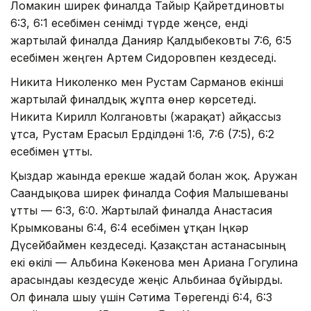
Ломакин ширек финалда Тайыр Қайретдиновты
6:3, 6:1 есебімен сенімді түрде жеңсе, енді
жартылай финалда Данияр Қалдыбековты 7:6, 6:5
есебімен жеңген Артем Сидоровпен кездеседі.
Никита Николенко мен Рустам Сарманов екінші
жартылай финалдық жұпта өнер көрсетеді.
Никита Кирилл Колгановты (жарақат) айқассыз
ұтса, Рустам Ерасыл Ерділдәні 1:6, 7:6 (7:5), 6:2
есебімен ұтты.
Қыздар жағында ерекше жағдай болған жоқ. Аружан
Сағандықова ширек финалда София Малышеваны
ұтты — 6:3, 6:0. Жартылай финалда Анастасия
Крымкованы 6:4, 6:4 есебімен ұтқан Іңкәр
Дүсейбаймен кездеседі. Қазақстан астанасының
екі өкілі — Альбина Кәкенова мен Ариана Гогулина
арасындағы кездесуде жеңіс Альбинаға бұйырды.
Ол финалға шығу үшін Сәтима Төрегенді 6:4, 6:3