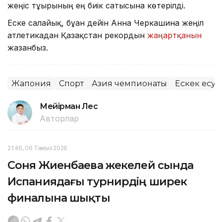
жеңіс тұғырының ең биік сатысына көтерілді.
Еске салайық, бұған дейін Анна Черкашина жеңіл
атлетикадан Қазақстан рекордын
жаңартқанын
жазғанбыз.
Жапония
Спорт
Азия чемпионаты
Ескек есу
Мейірман Лес
Авторлар
21:46, 06 Тамыз 2026
Соня Жиенбаева жекелей сында
Испаниядағы турнирдің ширек
финалына шықты