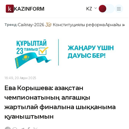
KAZINFORM
KZ
Сайлау-2026
Конституциялық реформа
Арнайы жо
Тренд:
16:49, 20 Ақпан 2025
Ева Корышева: Қазақстан
чемпионатының алғашқы
жартылай финалына шыққаныма
қуаныштымын