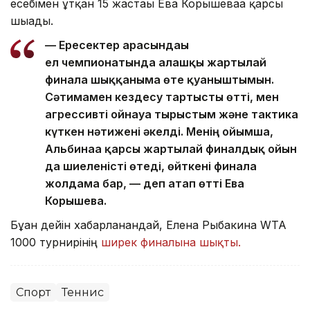
есебімен ұтқан 15 жастағы Ева Корышеваға қарсы
шығады.
— Ересектер арасындағы
ел чемпионатында алғашқы жартылай
финалға шыққаныма өте қуаныштымын.
Сәтимамен кездесу тартысты өтті, мен
агрессивті ойнауға тырыстым және тактика
күткен нәтижені әкелді. Менің ойымша,
Альбинаға қарсы жартылай финалдық ойын
да шиеленісті өтеді, өйткені финалға
жолдама бар, — деп атап өтті Ева
Корышева.
Бұған дейін хабарланғандай, Елена Рыбакина WTA
1000 турнирінің
ширек финалына шықты.
Спорт
Теннис