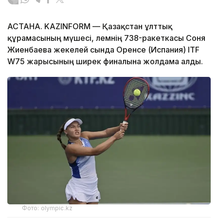
АСТАНА. KAZINFORM — Қазақстан ұлттық
құрамасының мүшесі, әлемнің 738-ракеткасы Соня
Жиенбаева жекелей сында Оренсе (Испания) ITF
W75 жарысының ширек финалына жолдама алды.
Фото: olympic.kz