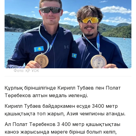
Фото: ҚР ҰОК
Құрлық біріншілігінде Кирилл Тубаев пен Полат
Төребеков алтын медаль иеленді.
Кирилл Тубаев байдаркамен есуде 3400 метр
қашықтықта топ жарып, Азия чемпионы атанды.
Ал Полат Төребеков 3 400 метр қашықтықтағы
каноэ жарысында мәреге бірінші болып келіп,