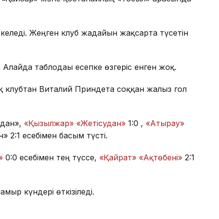
келеді. Жеңген клуб жағдайын жақсарта түсетін
 Алайда таблодағы есепке өзгеріс енген жоқ.
қ клубтан Виталий Приндета соққан жалғыз гол
удан»,
«Қызылжар» «Жетісудан»
1:0 ,
«Атырау»
 2:1 есебімен басым түсті.
»
0:0 есебімен тең түссе,
«Қайрат» «Ақтөбені»
2:1
мыр күндері өткізіледі.