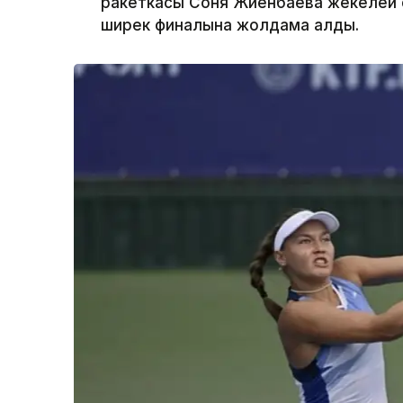
ракеткасы Соня Жиенбаева жекелей 
ширек финалына жолдама алды.