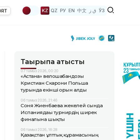
KZ
QZ
РУ
EN
中文
ق ز
ЎЗ
ORT
Тақырыпқа қатысты
07 тамыз 2026, 00:20
«Астана» велошабандозы
Кристиан Скарони Польша
турында екінші орын алды
06 тамыз 2026, 21:46
Соня Жиенбаева жекелей сында
Испаниядағы турнирдің ширек
финалына шықты
06 тамыз 2026, 16:28
Қазақстан ұлттық құрамасының