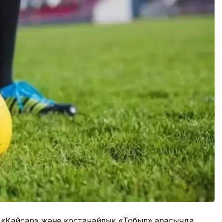
а «Қайсар» және қостанайлық «Тобыл» арасында