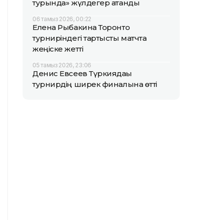
турында» жүлдегер атанды
06 тамыз 2026, 00:22
Елена Рыбакина Торонто
турниріндегі тартысты матчта
жеңіске жетті
05 тамыз 2026, 23:06
Денис Евсеев Түркиядағы
турнирдің ширек финалына өтті