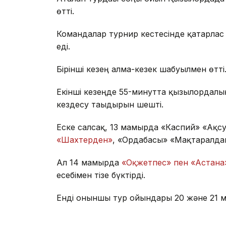
өтті.
Командалар турнир кестесінде қатарлас 
еді.
Бірінші кезең алма-кезек шабуылмен өтті.
Екінші кезеңде 55-минутта қызылордалы
кездесу тағыдырын шешті.
Еске салсақ, 13 мамырда «Каспий» «Ақс
«Шахтерден»
, «Ордабасы» «Мақтаралдан»
Ал 14 мамырда
«Оқжетпес» пен «Астана
есебімен тізе бүктірді.
Енді оныншы тур ойындары 20 және 21 ма