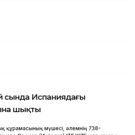
й сында Испаниядағы
ына шықты
ық құрамасының мүшесі, әлемнің 738-