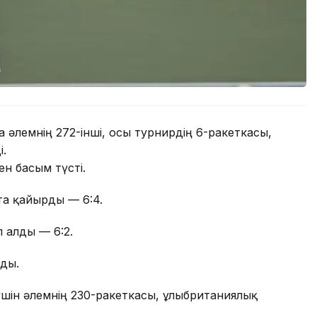
 әлемнің 272-інші, осы турнирдің 6-ракеткасы,
і.
ен басым түсті.
а қайырды — 6:4.
 алды — 6:2.
лды.
үшін әлемнің 230-ракеткасы, ұлыбританиялық