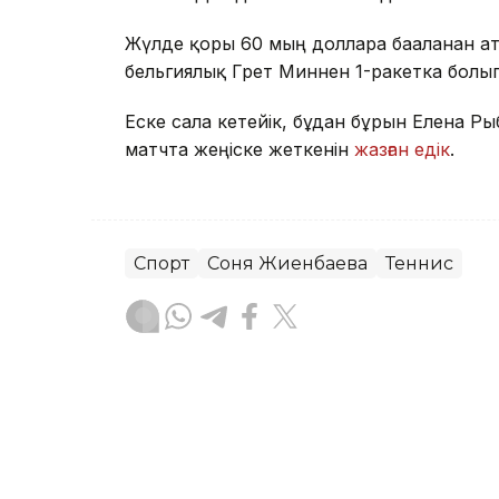
Жүлде қоры 60 мың долларға бағаланған 
бельгиялық Грет Миннен 1-ракетка болып
Еске сала кетейік, бұдан бұрын Елена Р
матчта жеңіске жеткенін
жазған едік
.
Спорт
Соня Жиенбаева
Теннис
Ғайсағали Сейтақ
Авторлар