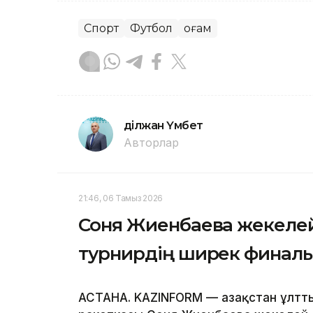
Спорт
Футбол
Қоғам
Әділжан Үмбет
Авторлар
21:46, 06 Тамыз 2026
Соня Жиенбаева жекеле
турнирдің ширек финал
АСТАНА. KAZINFORM — Қазақстан ұлтт