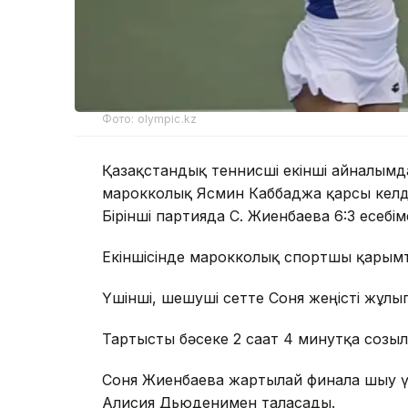
Фото: olympic.kz
Қазақстандық теннисші екінші айналымда
марокколық Ясмин Каббаджға қарсы келд
Бірінші партияда С. Жиенбаева 6:3 есебім
Екіншісінде марокколық спортшы қарымт
Үшінші, шешуші сетте Соня жеңісті жұлып
Тартысты бәсеке 2 сағат 4 минутқа созы
Соня Жиенбаева жартылай финалға шығу 
Алисия Дьюденимен таласады.