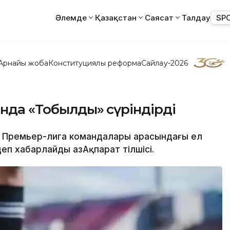
Әлемде
Қазақстан
Саясат
Талдау
SP
Арнайы жоба
Конституциялық реформа
Сайлау-2026
ында «Тобылды» сүріндірді
ан Премьер-лига командалары арасындағы ел
деп хабарлайды ҚазАқпарат тілшісі.