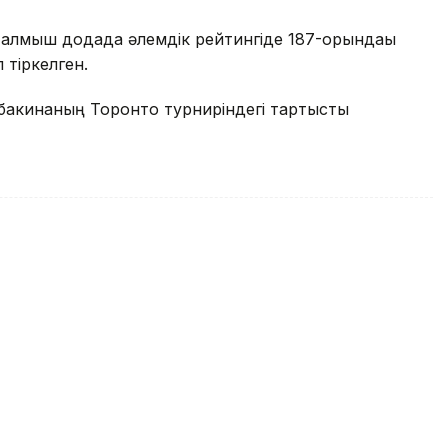
аталмыш додада әлемдік рейтингіде 187-орындағы
 тіркелген.
ыбакинаның Торонто турниріндегі тартысты