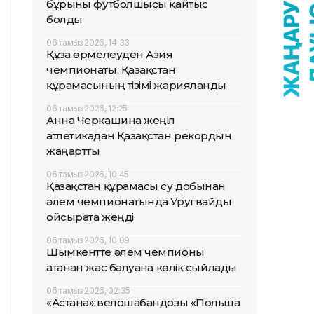
бұрынғы футболшысы қайтыс
болды
06 тамыз 2026, 14:33
Құзға өрмелеуден Азия
чемпионаты: Қазақстан
құрамасының тізімі жарияланды
06 тамыз 2026, 12:25
Анна Черкашина жеңіл
атлетикадан Қазақстан рекордын
жаңартты
06 тамыз 2026, 10:45
Қазақстан құрамасы су добынан
әлем чемпионатында Уругвайды
ойсырата жеңді
06 тамыз 2026, 10:09
Шымкентте әлем чемпионы
атанған жас балуанға көлік сыйлады
06 тамыз 2026, 02:35
«Астана» велошабандозы «Польша