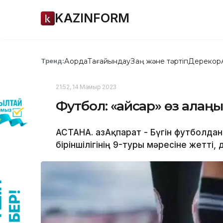
KAZINFORM
Ақорда
Тағайындау
Заң және тәртіп
Дерекқор
Тренд:
21:52, 14 Мамыр 2023
Футбол: «Қайсар» өз алаң
АСТАНА. ҚазАқпарат - Бүгін футболд
біріншілігінің 9-туры мәресіне жетті, 