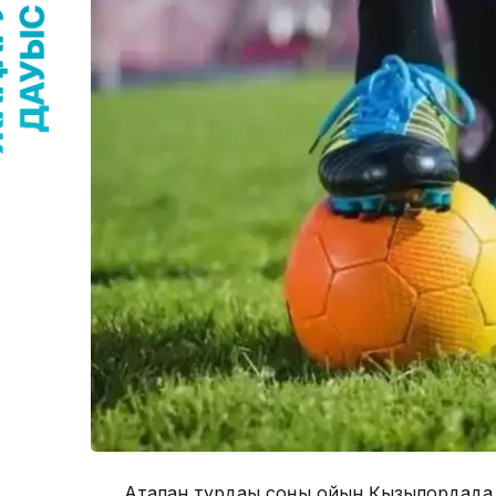
Аталған турдағы соңғы ойын Қызылордад