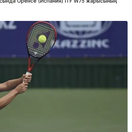
сында Оренсе (Испания) ITF W75 жарысының