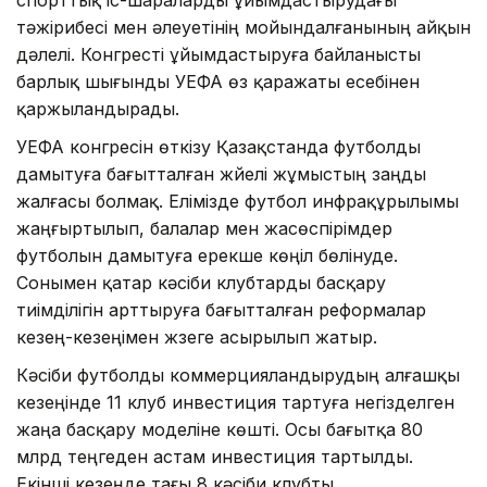
спорттық іс-шараларды ұйымдастырудағы
тәжірибесі мен әлеуетінің мойындалғанының айқын
дәлелі. Конгресті ұйымдастыруға байланысты
барлық шығынды УЕФА өз қаражаты есебінен
қаржыландырады.
УЕФА конгресін өткізу Қазақстанда футболды
дамытуға бағытталған жүйелі жұмыстың заңды
жалғасы болмақ. Елімізде футбол инфрақұрылымы
жаңғыртылып, балалар мен жасөспірімдер
футболын дамытуға ерекше көңіл бөлінуде.
Сонымен қатар кәсіби клубтарды басқару
тиімділігін арттыруға бағытталған реформалар
кезең-кезеңімен жүзеге асырылып жатыр.
Кәсіби футболды коммерцияландырудың алғашқы
кезеңінде 11 клуб инвестиция тартуға негізделген
жаңа басқару моделіне көшті. Осы бағытқа 80
млрд теңгеден астам инвестиция тартылды.
Екінші кезеңде тағы 8 кәсіби клубты