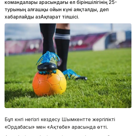
командалары арасындағы ел біріншілігінің 25-
турының алғашқы ойын күні аяқталды, деп
хабарлайды ҚазАқпарат тілшісі.
Бұл күнгі негізгі кездесу Шымкентте жергілікті
«Ордабасы» мен «Ақтөбе» арасында өтті.