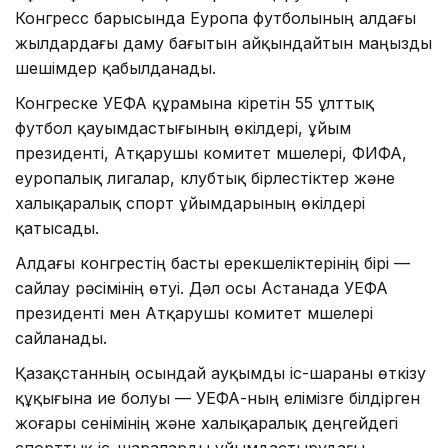
Конгресс барысында Еуропа футболының алдағы
жылдардағы даму бағытын айқындайтын маңызды
шешімдер қабылданады.
Конгреске УЕФА құрамына кіретін 55 ұлттық
футбол қауымдастығының өкілдері, ұйым
президенті, Атқарушы комитет мүшелері, ФИФА,
еуропалық лигалар, клубтық бірлестіктер және
халықаралық спорт ұйымдарының өкілдері
қатысады.
Алдағы конгрестің басты ерекшеліктерінің бірі —
сайлау рәсімінің өтуі. Дәл осы Астанада УЕФА
президенті мен Атқарушы комитет мүшелері
сайланады.
Қазақстанның осындай ауқымды іс-шараны өткізу
құқығына ие болуы — УЕФА-ның елімізге білдірген
жоғары сенімінің және халықаралық деңгейдегі