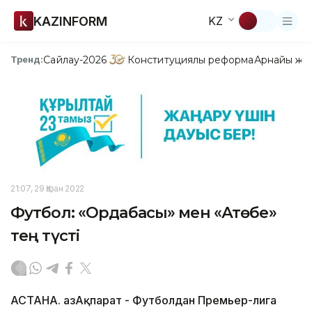
KAZINFORM
KZ
Сайлау-2026
Конституциялық реформа
Арнайы жо
Тренд:
21:07, 29 Қазан 2022
Футбол: «Ордабасы» мен «Ақтөбе»
тең түсті
АСТАНА. ҚазАқпарат - Футболдан Премьер-лига