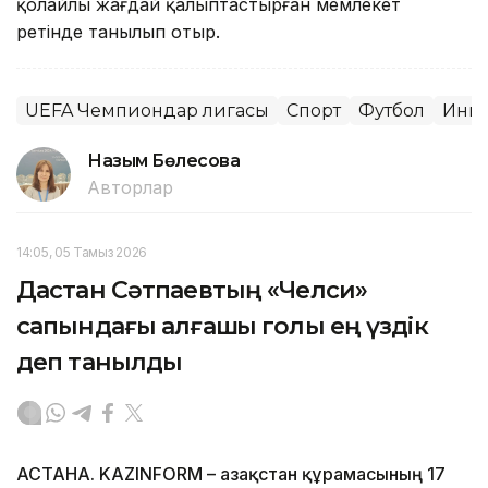
қолайлы жағдай қалыптастырған мемлекет
ретінде танылып отыр.
UEFA Чемпиондар лигасы
Спорт
Футбол
Инве
Назым Бөлесова
Авторлар
14:05, 05 Тамыз 2026
Дастан Сәтпаевтың «Челси»
сапындағы алғашқы голы ең үздік
деп танылды
АСТАНА. KAZINFORM – Қазақстан құрамасының 17