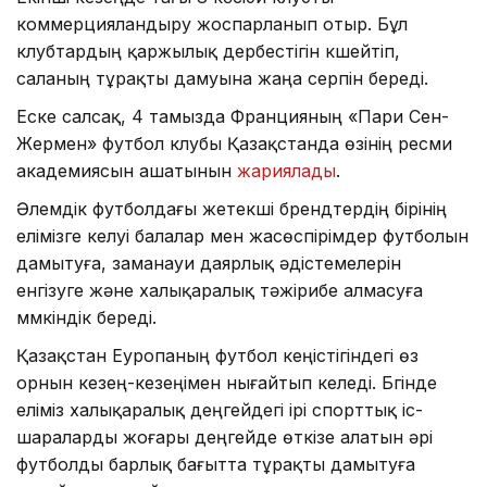
коммерцияландыру жоспарланып отыр. Бұл
клубтардың қаржылық дербестігін күшейтіп,
саланың тұрақты дамуына жаңа серпін береді.
Еске салсақ, 4 тамызда Францияның «Пари Сен-
Жермен» футбол клубы Қазақстанда өзінің ресми
академиясын ашатынын
жариялады
.
Әлемдік футболдағы жетекші брендтердің бірінің
елімізге келуі балалар мен жасөспірімдер футболын
дамытуға, заманауи даярлық әдістемелерін
енгізуге және халықаралық тәжірибе алмасуға
мүмкіндік береді.
Қазақстан Еуропаның футбол кеңістігіндегі өз
орнын кезең-кезеңімен нығайтып келеді. Бүгінде
еліміз халықаралық деңгейдегі ірі спорттық іс-
шараларды жоғары деңгейде өткізе алатын әрі
футболды барлық бағытта тұрақты дамытуға