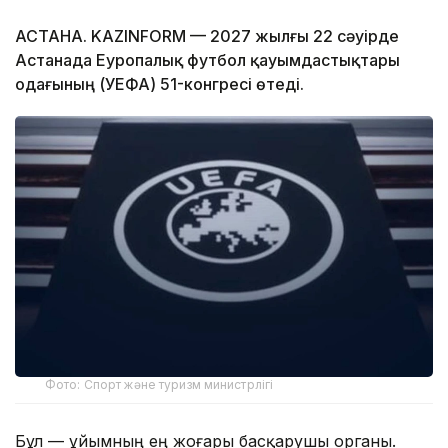
АСТАНА. KAZINFORM — 2027 жылғы 22 сәуірде
Астанада Еуропалық футбол қауымдастықтары
одағының (УЕФА) 51-конгресі өтеді.
Фото: Спорт және туризм министрлігі
Бұл — ұйымның ең жоғары басқарушы органы.