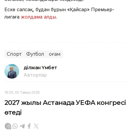
Еске салсақ, бұдан бұрын «Қайсар» Премьер-
лигаға
жолдама алды.
Спорт
Футбол
Қоғам
Әділжан Үмбет
Авторлар
19:26, 05 Тамыз 2026
2027 жылы Астанада УЕФА конгресі
өтеді