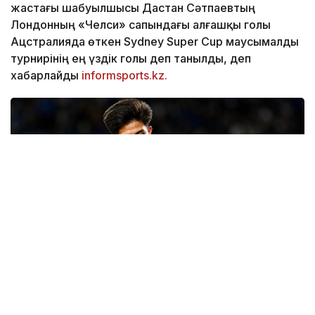
жастағы шабуылшысы Дастан Сәтпаевтың
Лондонның «Челси» сапындағы алғашқы голы
Ацстралияда өткен Sydney Super Cup маусымалды
турнирінің ең үздік голы деп танылды, деп
хабарлайды
informsports.kz.
Фото: "Челси" ФК баспасөз қызметі
Сәтпаев бұл голды «Уэстерн Сидней Уондерерс»