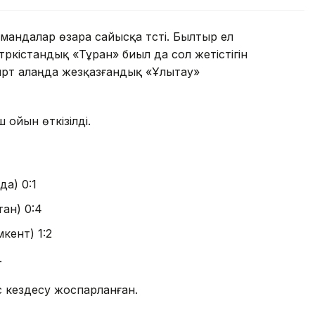
мандалар өзара сайысқа түсті. Былтыр ел
 түркістандық «Тұран» биыл да сол жетістігін
сырт алаңда жезқазғандық «Ұлытау»
 ойын өткізілді.
да) 0:1
тан) 0:4
кент) 1:2
.
с кездесу жоспарланған.