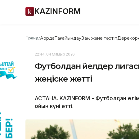
KAZINFORM
Ақорда
Тағайындау
Заң және тәртіп
Дерекқор
Тренд:
22:44, 04 Мамыр 2026
Футболдан әйелдер лигас
жеңіске жетті
АСТАНА. KAZINFORM - Футболдан елімі
ойын күні өтті.