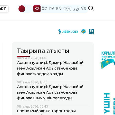
KZ
QZ
РУ
EN
中文
ق ز
ЎЗ
ORT
Тақырыпқа қатысты
08 тамыз 2026, 18:45
Астана турнирі: Дамир Жалғасбай
мен Асылжан Арыстанбекова
финалға жолдама алды
08 тамыз 2026, 14:40
Астана турнирі: Дамир Жалғасбай
мен Асылжан Арыстанбекова
финалға шығу үшін таласады
08 тамыз 2026, 05:43
Елена Рыбакина Торонтодағы