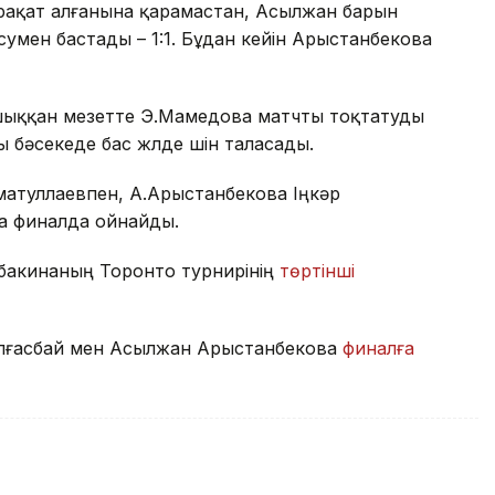
рақат алғанына қарамастан, Асылжан барын
сумен бастады – 1:1. Бұдан кейін Арыстанбекова
а шыққан мезетте Э.Мамедова матчты тоқтатуды
 бәсекеде бас жүлде үшін таласады.
атуллаевпен, А.Арыстанбекова Іңкәр
да финалда ойнайды.
ыбакинаның Торонто турнирінің
төртінші
алғасбай мен Асылжан Арыстанбекова
финалға