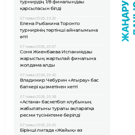
турнирдің 1/8 финалындағы
қарсыласын білді
07 тамыз 2026, 23:20
Елена Рыбакина Торонто
турнирінің төртінші айналымына
өтті
07 тамыз 2026, 20:57
Соня Жиенбаева Испаниядағы
жарыстың жартылай финалына
жолдама алды
07 тамыз 2026, 20:40
Владимир Чебурин «Атырау» бас
бапкері қызметінен кетті
07 тамыз 2026, 20:38
«Астана» баскетбол клубының
жабылатыны туралы ақпаратқа
ресми түсініктеме берілді
07 тамыз 2026, 20:20
Бірінші лигада «Жайық» өз