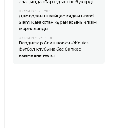
алаңында «Таразды» тізе бүктірді
07 тамыз 2026, 20:10
Дзюдодан Швейцариядағы Grand
Slam: Қазақстан құрамасының тізімі
жарияланды
07 тамыз 2026, 19:01
Владимир Слишкович «Жеңіс»
футбол клубына бас бапкер
қызметіне келді