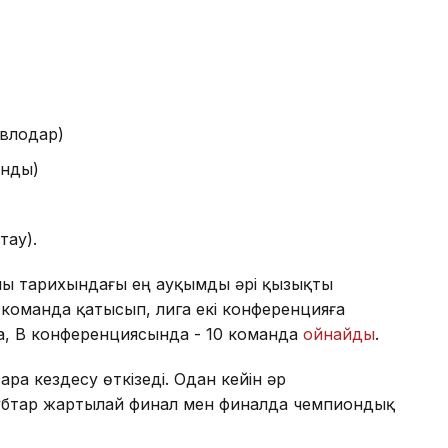
авлодар)
анды)
тау).
ы тарихындағы ең ауқымды әрі қызықты
9 команда қатысып, лига екі конференцияға
да, В конференциясында - 10 команда
ойнайды
.
ара кездесу өткізеді. Одан кейін әр
лубтар жартылай финал мен финалда чемпиондық