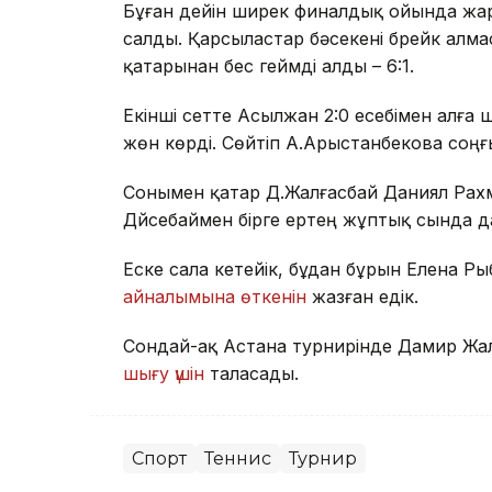
Бұған дейін ширек финалдық ойында жа
салды. Қарсыластар бәсекені брейк алма
қатарынан бес геймді алды – 6:1.
Екінші сетте Асылжан 2:0 есебімен алғ
жөн көрді. Сөйтіп А.Арыстанбекова соңғы
Сонымен қатар Д.Жалғасбай Даниял Рахм
Дүйсебаймен бірге ертең жұптық сында 
Еске сала кетейік, бұдан бұрын Елена Р
айналымына өткенін
жазған едік.
Сондай-ақ Астана турнирінде Дамир Ж
шығу үшін
таласады.
Спорт
Теннис
Турнир