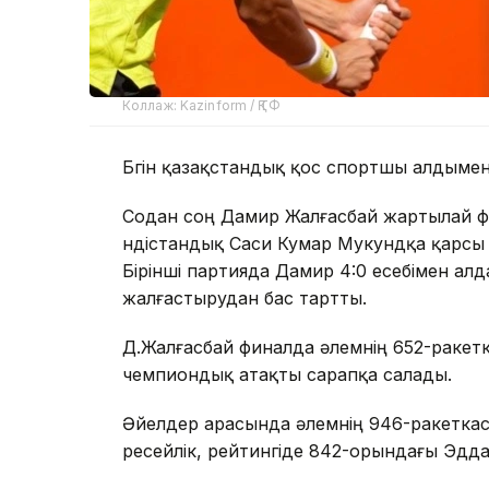
Коллаж: Kazinform / ҚТФ
Бүгін қазақстандық қос спортшы алдымен
Содан соң Дамир Жалғасбай жартылай фи
үндістандық Саси Кумар Мукундқа қарсы 
Бірінші партияда Дамир 4:0 есебімен алд
жалғастырудан бас тартты.
Д.Жалғасбай финалда әлемнің 652-раке
чемпиондық атақты сарапқа салады.
Әйелдер арасында әлемнің 946-ракетк
ресейлік, рейтингіде 842-орындағы Эдд