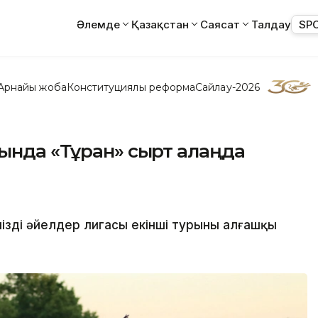
Әлемде
Қазақстан
Саясат
Талдау
SP
Арнайы жоба
Конституциялық реформа
Сайлау-2026
ында «Тұран» сырт алаңда
здің әйелдер лигасы екінші турының алғашқы