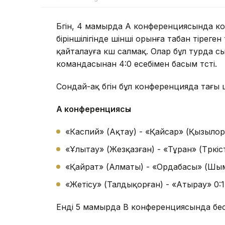
Бүгін, 4 мамырда А конференциясында ко
біріншілігінде үшінші орынға табан тіреген
қайталауға күш салмақ. Олар бұл турда 
командасынан 4:0 есебімен басым түсті.
Сондай-ақ бүгін бұл конференцияда тағы үш
А конференциясы
«Каспий» (Ақтау) - «Қайсар» (Қызылор
«Ұлытау» (Жезқазған) - «Тұран» (Түркіс
«Қайрат» (Алматы) - «Ордабасы» (Шым
«Жетісу» (Талдықорған) - «Атырау» 0:1
Енді 5 мамырда В конференциясында бе