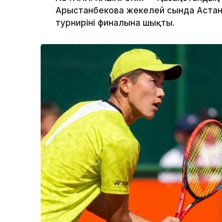
Арыстанбекова жекелей сында Астана
турнирінің финалына шықты.