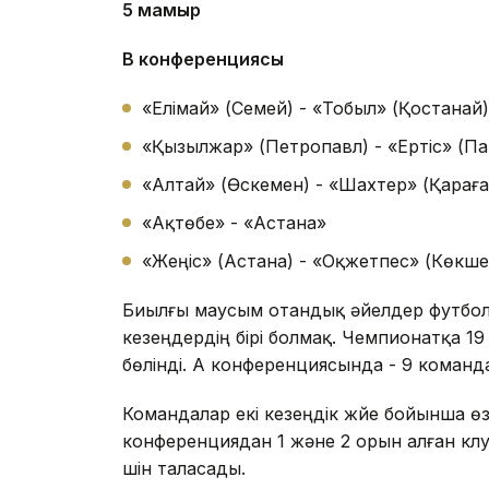
5 мамыр
В конференциясы
«Елімай» (Семей) - «Тобыл» (Қостанай)
«Қызылжар» (Петропавл) - «Ертіс» (П
«Алтай» (Өскемен) - «Шахтер» (Қарағ
«Ақтөбе» - «Астана»
«Жеңіс» (Астана) - «Оқжетпес» (Көкше
Биылғы маусым отандық әйелдер футбол
кезеңдердің бірі болмақ. Чемпионатқа 1
бөлінді. А конференциясында - 9 коман
Командалар екі кезеңдік жүйе бойынша өз
конференциядан 1 және 2 орын алған к
үшін таласады.