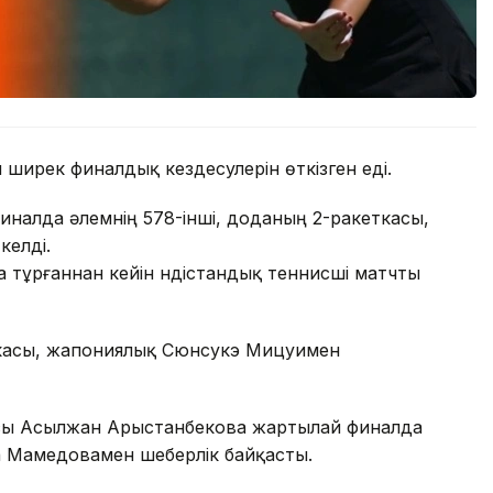
 ширек финалдық кездесулерін өткізген еді.
налда әлемнің 578-інші, доданың 2-ракеткасы,
келді.
а тұрғаннан кейін үндістандық теннисші матчты
ткасы, жапониялық Сюнсукэ Мицуимен
асы Асылжан Арыстанбекова жартылай финалда
а Мамедовамен шеберлік байқасты.