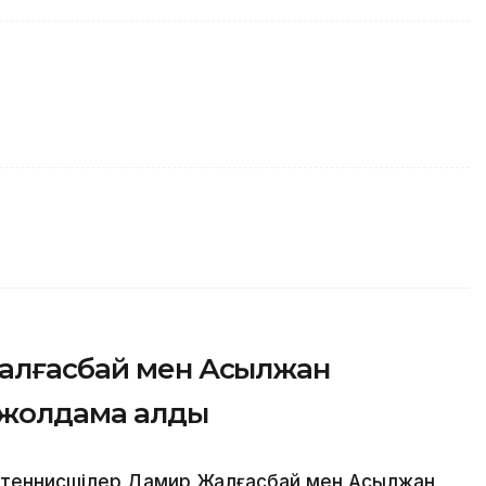
Жалғасбай мен Асылжан
 жолдама алды
 теннисшілер Дамир Жалғасбай мен Асылжан