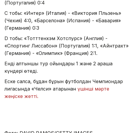
(Португалия) 0:4
С тобы: «Интер» (Италия) - «Виктория Пльзень»
(Чехия) 4:0, «Барселона» (Испания) - «Бавария»
(Германия) 0:3
D тобы: «Тотттенхэм Хотспурс» (Англия) -
«Спортинг Лиссабон» (Португалия) 1:1, «Айнтрахт»
(Германия) - «Олимпик» (Франция) 2:1.
Енді алтыншы тур ойындары 1 және 2 қараша
күндері өтеді.
Еске салсақ, бұдан бұрын футболдан Чемпиондар
лигасында «Челси» қатарынан
үшінші мәрте
жеңіске жетті.