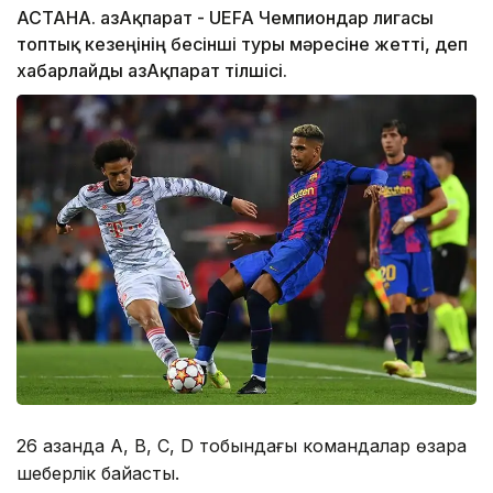
АСТАНА. ҚазАқпарат - UEFA Чемпиондар лигасы
топтық кезеңінің бесінші туры мәресіне жетті, деп
хабарлайды ҚазАқпарат тілшісі.
26 қазанда А, В, С, D тобындағы командалар өзара
шеберлік байқасты.