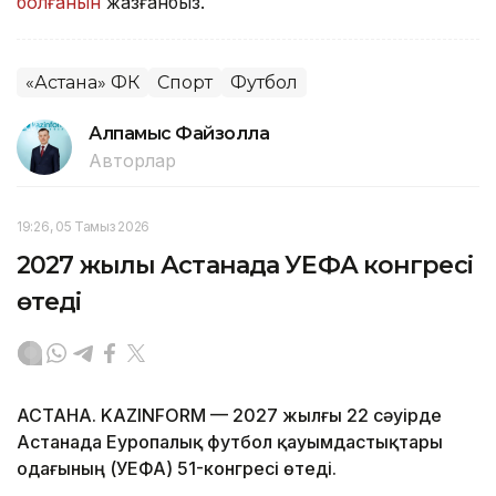
болғанын
жазғанбыз.
«Астана» ФК
Спорт
Футбол
Алпамыс Файзолла
Авторлар
19:26, 05 Тамыз 2026
2027 жылы Астанада УЕФА конгресі
өтеді
АСТАНА. KAZINFORM — 2027 жылғы 22 сәуірде
Астанада Еуропалық футбол қауымдастықтары
одағының (УЕФА) 51-конгресі өтеді.