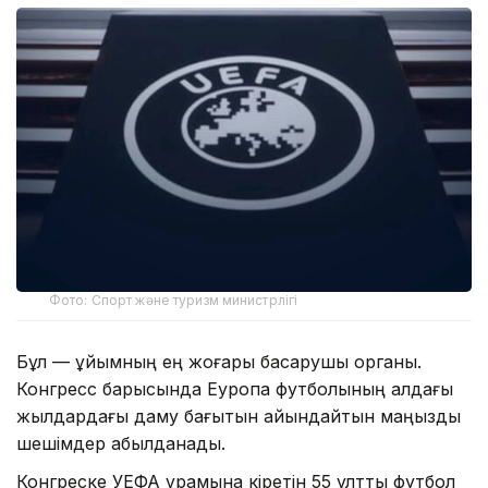
Фото: Спорт және туризм министрлігі
Бұл — ұйымның ең жоғары басқарушы органы.
Конгресс барысында Еуропа футболының алдағы
жылдардағы даму бағытын айқындайтын маңызды
шешімдер қабылданады.
Конгреске УЕФА құрамына кіретін 55 ұлттық футбол