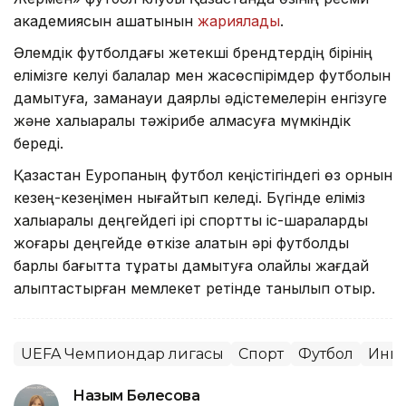
академиясын ашатынын
жариялады
.
Әлемдік футболдағы жетекші брендтердің бірінің
елімізге келуі балалар мен жасөспірімдер футболын
дамытуға, заманауи даярлық әдістемелерін енгізуге
және халықаралық тәжірибе алмасуға мүмкіндік
береді.
Қазақстан Еуропаның футбол кеңістігіндегі өз орнын
кезең-кезеңімен нығайтып келеді. Бүгінде еліміз
халықаралық деңгейдегі ірі спорттық іс-шараларды
жоғары деңгейде өткізе алатын әрі футболды
барлық бағытта тұрақты дамытуға қолайлы жағдай
қалыптастырған мемлекет ретінде танылып отыр.
UEFA Чемпиондар лигасы
Спорт
Футбол
Инве
Назым Бөлесова