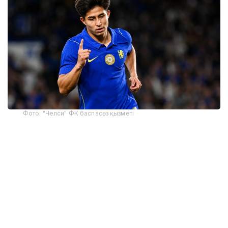
Фото: "Челси" ФК баспасөз қызметі
Сәтпаев бұл голды «Уэстерн Сидней Уондерерс»
командасына қарсы матчта соқты. Ол алаңның
ортасынан берілген пасты қабылдап, қарсылас
қорғаушыларынан озып шығып, дәл соққымен допты
қақпаға тоғытты. Бұл гол Сәтпаевтың ғана емес, бас
бапкер Хаби Алонсоның да «Челси» сапындағы
алғашқы добы болатын.