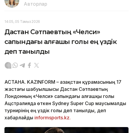
Авторлар
14:05, 05 Тамыз 2026
Дастан Сәтпаевтың «Челси»
сапындағы алғашқы голы ең үздік
деп танылды
АСТАНА. KAZINFORM – Қазақстан құрамасының 17
жастағы шабуылшысы Дастан Сәтпаевтың
Лондонның «Челси» сапындағы алғашқы голы
Ацстралияда өткен Sydney Super Cup маусымалды
турнирінің ең үздік голы деп танылды, деп
хабарлайды
informsports.kz.