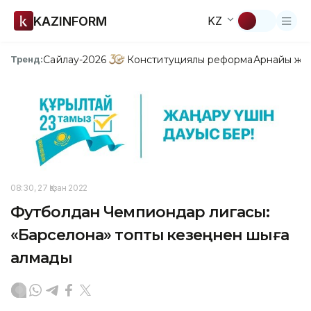
KAZINFORM
KZ
Сайлау-2026
Конституциялық реформа
Арнайы жо
Тренд:
08:30, 27 Қазан 2022
Футболдан Чемпиондар лигасы:
«Барселона» топтық кезеңнен шыға
алмады