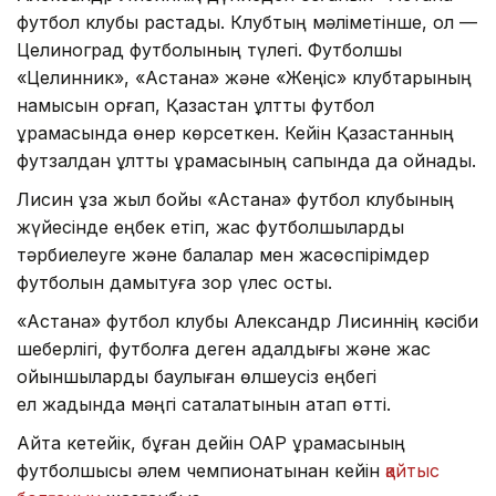
футбол клубы растады. Клубтың мәліметінше, ол —
Целиноград футболының түлегі. Футболшы
«Целинник», «Астана» және «Жеңіс» клубтарының
намысын қорғап, Қазақстан ұлттық футбол
құрамасында өнер көрсеткен. Кейін Қазақстанның
футзалдан ұлттық құрамасының сапында да ойнады.
Лисин ұзақ жыл бойы «Астана» футбол клубының
жүйесінде еңбек етіп, жас футболшыларды
тәрбиелеуге және балалар мен жасөспірімдер
футболын дамытуға зор үлес қосты.
«Астана» футбол клубы Александр Лисиннің кәсіби
шеберлігі, футболға деген адалдығы және жас
ойыншыларды баулыған өлшеусіз еңбегі
ел жадында мәңгі сақталатынын атап өтті.
Айта кетейік, бұған дейін ОАР құрамасының
футболшысы әлем чемпионатынан кейін
қайтыс