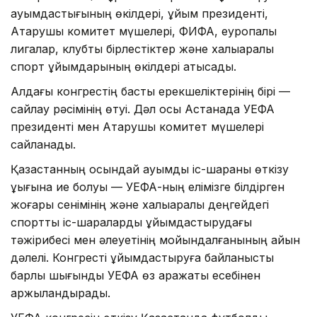
қауымдастығының өкілдері, ұйым президенті,
Атқарушы комитет мүшелері, ФИФА, еуропалық
лигалар, клубтық бірлестіктер және халықаралық
спорт ұйымдарының өкілдері қатысады.
Алдағы конгрестің басты ерекшеліктерінің бірі —
сайлау рәсімінің өтуі. Дәл осы Астанада УЕФА
президенті мен Атқарушы комитет мүшелері
сайланады.
Қазақстанның осындай ауқымды іс-шараны өткізу
құқығына ие болуы — УЕФА-ның елімізге білдірген
жоғары сенімінің және халықаралық деңгейдегі
спорттық іс-шараларды ұйымдастырудағы
тәжірибесі мен әлеуетінің мойындалғанының айқын
дәлелі. Конгресті ұйымдастыруға байланысты
барлық шығынды УЕФА өз қаражаты есебінен
қаржыландырады.