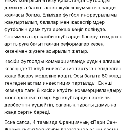
УЕФА конгресін өткізу Қазақстанда футболды
дамытуға бағытталған жүйелі жұмыстың заңды
жалғасы болмақ. Елімізде футбол инфрақұрылымы
жаңғыртылып, балалар мен жасөспірімдер
футболын дамытуға ерекше көңіл бөлінуде.
Сонымен қатар кәсіби клубтарды басқару тиімділігін
арттыруға бағытталған реформалар кезең-
кезеңімен жүзеге асырылып жатыр.
Кәсіби футболды коммерцияландырудың алғашқы
кезеңінде 11 клуб инвестиция тартуға негізделген
жаңа басқару моделіне көшті. Осы бағытқа 80 млрд
теңгеден астам инвестиция тартылды. Екінші
кезеңде тағы 8 кәсіби клубты коммерцияландыру
жоспарланып отыр. Бұл клубтардың қаржылық
дербестігін күшейтіп, саланың тұрақты дамуына
жаңа серпін береді.
Еске салсақ, 4 тамызда Францияның «Пари Сен-
Жермен» футбол клубы Қазақстанда өзінің ресми