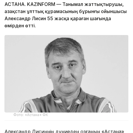
АСТАНА. KAZINFORM — Танымал жаттықтырушы,
Қазақстан ұлттық құрамасының бұрынғы ойыншысы
Александр Лисин 55 жасқа қараған шағында
өмірден өтті.
Фото: «Астана» ФК
Александр Лисиннің дүниеден озғанын «Астана»