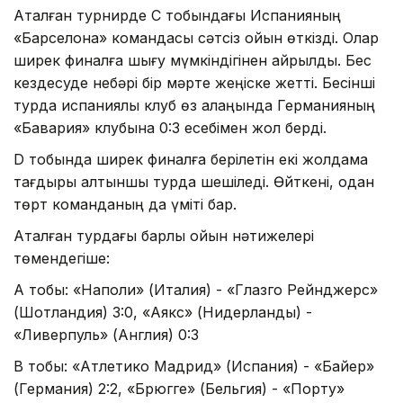
Аталған турнирде С тобындағы Испанияның
«Барселона» командасы сәтсіз ойын өткізді. Олар
ширек финалға шығу мүмкіндігінен айрылды. Бес
кездесуде небәрі бір мәрте жеңіске жетті. Бесінші
турда испаниялық клуб өз алаңында Германияның
«Бавария» клубына 0:3 есебімен жол берді.
D тобында ширек финалға берілетін екі жолдама
тағдыры алтыншы турда шешіледі. Өйткені, одан
төрт команданың да үміті бар.
Аталған турдағы барлық ойын нәтижелері
төмендегіше:
А тобы: «Наполи» (Италия) - «Глазго Рейнджерс»
(Шотландия) 3:0, «Аякс» (Нидерланды) -
«Ливерпуль» (Англия) 0:3
В тобы: «Атлетико Мадрид» (Испания) - «Байер»
(Германия) 2:2, «Брюгге» (Бельгия) - «Порту»