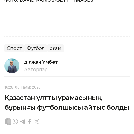
Фото: DAVID RAMOS/GETTY IMAGES
Спорт
Футбол
Қоғам
Әділжан Үмбет
Авторлар
16:28, 06 Тамыз 2026
Қазақстан ұлттық құрамасының
бұрынғы футболшысы қайтыс болды