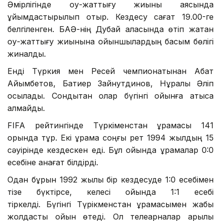
Әмірлігінде оқу-жаттығу жиыны аясында
ұйымдастырылып отыр. Кездесу сағат 19.00-ге
белгіленген. БАӘ-нің Дубай қаласында өтіп жатқан
оқу-жаттығу жиынына ойыншылардың басым бөлігі
жиналды.
Енді Түркия мен Ресей чемпионатынан Абат
Айымбетов, Бақтиер Зайнутдинов, Нұралы Әліп
қосылады. Сондықтан олар бүгінгі ойынға қатыса
алмайды.
FIFA рейтингінде Түркіменстан құрамасы 141
орында тұр. Екі құрама соңғы рет 1994 жылдың 15
сәуірінде кездескен еді. Бұл ойында құрамалар 0:0
есебіне қанағат білдірді.
Одан бұрын 1992 жылы бір кездесуде 1:0 есебімен
тізе бүктірсе, келесі ойында 1:1 есебі
тіркелді. Бүгінгі Түрікменстан құрамасымен жабық
жолдастық ойын өтеді. Ол телеарналар арқылы