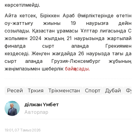
көрсетілмейді.
Айта кетсек, Біріккен Араб Әмірліктерінде өтетін
оқу-жаттығу жиыны 19 наурызға дейін
созылады. Қазақстан құрамасы Ұлттар лигасында С
жолымен 2024 жылдың 21 наурызында жартылай
финалда сырт алаңда Грекиямен
кездеседі. Жеңген жағдайда 26 наурызда тағы да
сырт алаңда Грузия-Люксембург жұбының
жеңімпазымен шеберлік
байқасады.
Ресей
Түркия
Түрікменстан
Спорт
Дубай
Фут
Әділжан Үмбет
Авторлар
19:01, 07 Тамыз 2026