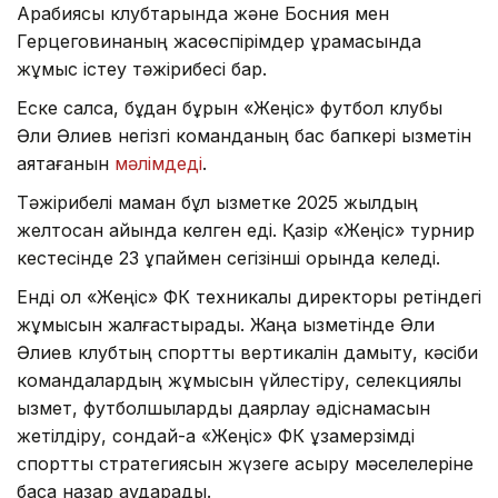
Арабиясы клубтарында және Босния мен
Герцеговинаның жасөспірімдер құрамасында
жұмыс істеу тәжірибесі бар.
Еске салсақ, бұдан бұрын «Жеңіс» футбол клубы
Әли Әлиев негізгі команданың бас бапкері қызметін
аяқтағанын
мәлімдеді
.
Тәжірибелі маман бұл қызметке 2025 жылдың
желтоқсан айында келген еді. Қазір «Жеңіс» турнир
кестесінде 23 ұпаймен сегізінші орында келеді.
Енді ол «Жеңіс» ФК техникалық директоры ретіндегі
жұмысын жалғастырады. Жаңа қызметінде Әли
Әлиев клубтың спорттық вертикалін дамыту, кәсіби
командалардың жұмысын үйлестіру, селекциялық
қызмет, футболшыларды даярлау әдіснамасын
жетілдіру, сондай-ақ «Жеңіс» ФК ұзақмерзімді
спорттық стратегиясын жүзеге асыру мәселелеріне
баса назар аударады.