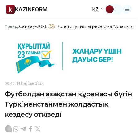
KAZINFORM
KZ
Сайлау-2026
Конституциялық реформа
Арнайы жо
Тренд:
08:45, 14 Наурыз 2024
Футболдан Қазақстан құрамасы бүгін
Түркіменстанмен жолдастық
кездесу өткізеді