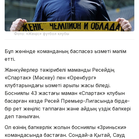
Фото: «Жеңіс» футбол клубы
Бұл жөнінде команданың баспасөз қызметі мәлім
етті.
Жанкүйерлер тәжірибелі маманды Ресейдің
«Спартак» (Мәскеу) пен «Оренбург»
клубтарындағы қызметі арқылы жақсы біледі.
Босниялық 43 жастағы маман «Спартак» клубын
басқарған кезде Ресей Премьер-Лигасында бірде-
бір рет жеңіліс таппаған және айдың үздік бапкері
деп танылған.
Ол өзінің бапкерлік жолын босниялық «Зриньски»
командасында бастаған. Сондай-ақ Қытай, Сауд