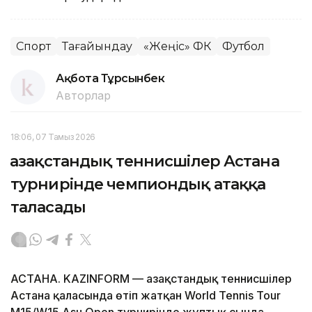
Спорт
Тағайындау
«Жеңіс» ФК
Футбол
Ақбота Тұрсынбек
Авторлар
18:06, 07 Тамыз 2026
Қазақстандық теннисшілер Астана
турнирінде чемпиондық атаққа
таласады
АСТАНА. KAZINFORM — Қазақстандық теннисшілер
Астана қаласында өтіп жатқан World Tennis Tour
M15/W15 Asu Open турнирінде жұптық сында