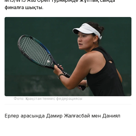
финалға шықты.
Фото: Қазақстан теннис федерациясы
Ерлер арасында Дамир Жалғасбай мен Даниял
Рахматуллаев үш кездесуін жеңіспен тәмамдады.
Қазақстандық жұп алғашқы айналымда-ақ жарыстың