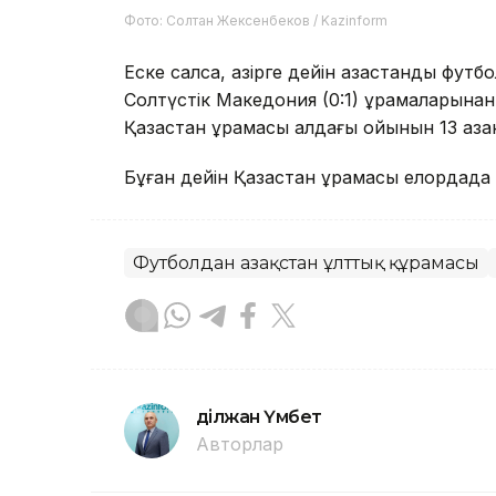
Фото: Солтан Жексенбеков / Kazinform
Еске салсақ, қазірге дейін қазақстандық футб
Солтүстік Македония (0:1) құрамаларынан
Қазақстан құрамасы алдағы ойынын 13 қаза
Бұған дейін Қазақстан құрамасы елордада
Футболдан Қазақстан ұлттық құрамасы
Әділжан Үмбет
Авторлар