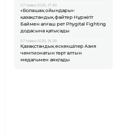
07 тамыз 2026, 17:40
«Болашақ ойындары»:
қазақстандық файтер Нұржігіт
Баймен алғаш рет Phygital Fighting
додасына қатысады
07 тамыз 2026, 16:39
Қазақстандық ескекшілер Азия
чемпионатын төрт алтын
медальмен аяқтады