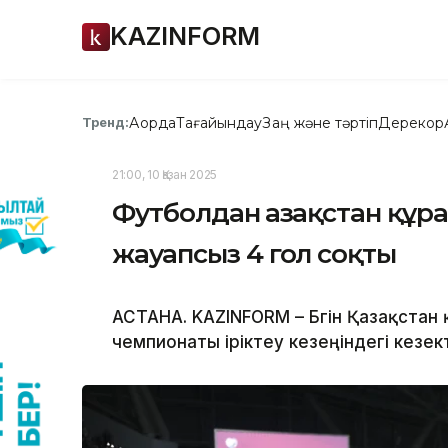
KAZINFORM
Ақорда
Тағайындау
Заң және тәртіп
Дерекқор
Тренд:
21:00, 10 Қазан 2025
Футболдан Қазақстан құ
жауапсыз 4 гол соқты
АСТАНА. KAZINFORM – Бүгін Қазақста
чемпионаты іріктеу кезеңіндегі кезек