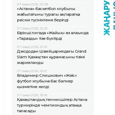
07 тамыз 2026, 20:38
«Астана» баскетбол клубының
жабылатыны туралы ақпаратқа
ресми түсініктеме берілді
07 тамыз 2026, 20:20
Бірінші лигада «Жайық» өз алаңында
«Таразды» тізе бүктірді
07 тамыз 2026, 20:10
Дзюдодан Швейцариядағы Grand
Slam: Қазақстан құрамасының тізімі
жарияланды
07 тамыз 2026, 19:01
Владимир Слишкович «Жеңіс»
футбол клубына бас бапкер
қызметіне келді
07 тамыз 2026, 18:06
Қазақстандық теннисшілер Астана
турнирінде чемпиондық атаққа
таласады