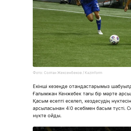
Фото: Солтан Жексенбеков / Kazinform
Екінші кезеңде отандастарымыз шабуыл
Ғалымжан Кенжебек тағы бір мәрте қарсыл
Қасым есепті еселеп, кездесудің нүктесі
қарсыласынан 4:0 есебімен басым түсті. 
нүкте қойды.