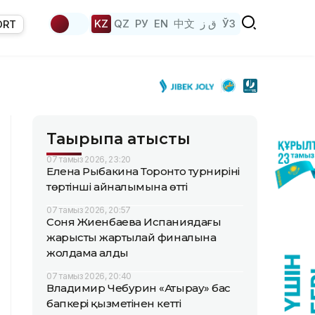
KZ
QZ
РУ
EN
中文
ق ز
ЎЗ
ORT
Тақырыпқа қатысты
07 тамыз 2026, 23:20
Елена Рыбакина Торонто турнирінің
төртінші айналымына өтті
07 тамыз 2026, 20:57
Соня Жиенбаева Испаниядағы
жарыстың жартылай финалына
жолдама алды
07 тамыз 2026, 20:40
Владимир Чебурин «Атырау» бас
бапкері қызметінен кетті