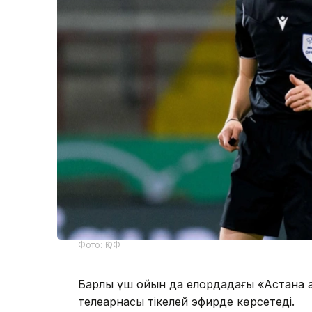
Фото: ҚФФ
Барлық үш ойын да елордадағы «Астана 
телеарнасы тікелей эфирде көрсетеді.