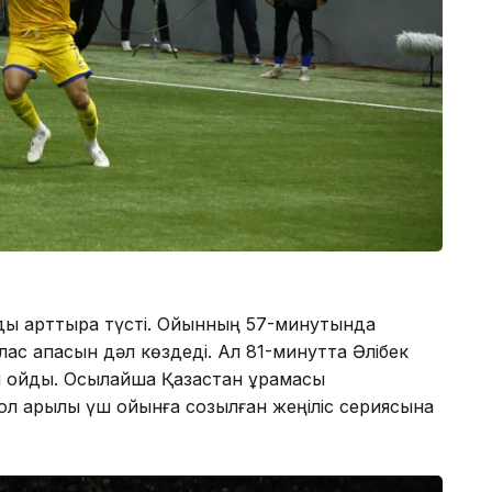
ды арттыра түсті. Ойынның 57-минутында
ас қақпасын дәл көздеді. Ал 81-минутта Әлібек
н қойды. Осылайша Қазақстан құрамасы
Сол арқылы үш ойынға созылған жеңіліс сериясына