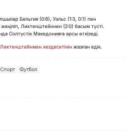
олшылар Бельгия (0:6), Уэльс (1:3, 0:1) пен
 жеңіліп, Лихтенштейннен (2:0) басым түсті.
нда Солтүстік Македонияға қарсы өткізеді.
Лихтенштейнмен кездесетінін
жазған едік.
Спорт
Футбол