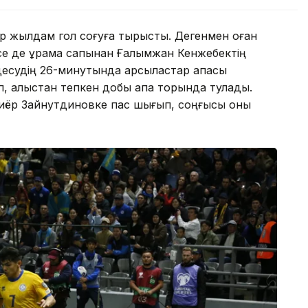
ар жылдам гол соғуға тырысты. Дегенмен оған
Десе де құрама сапынан Ғалымжан Кенжебектің
есудің 26-минутында қарсыластар қақпасы
 алыстан тепкен добы қақпа торында тулады.
иёр Зайнутдиновке пас шығып, соңғысы оны