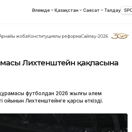
Әлемде
Қазақстан
Саясат
Талдау
SP
Арнайы жоба
Конституциялық реформа
Сайлау-2026
рамасы Лихтенштейн қақпасына
н құрамасы футболдан 2026 жылғы әлем
ті ойынын Лихтенштейнге қарсы өткізді.