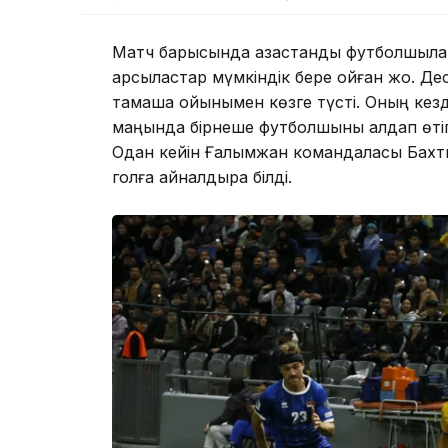
Матч барысында қазақстандық футболшыл
қарсыластар мүмкіндік бере қойған жоқ. 
тамаша ойынымен көзге түсті. Оның кезд
маңында бірнеше футболшыны алдап өтіп,
Одан кейін Ғалымжан командаласы Бахт
голға айналдыра білді.