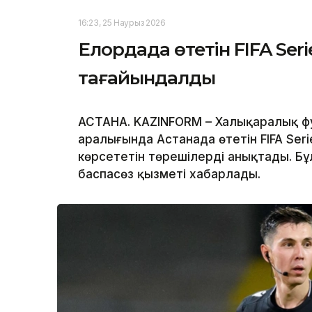
16:23, 25 Наурыз 2026
Елордада өтетін FIFA Ser
тағайындалды
АСТАНА. KAZINFORM – Халықаралық ф
аралығында Астанада өтетін FIFA Ser
көрсететін төрешілерді анықтады. Б
баспасөз қызметі хабарлады.